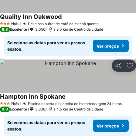
Quality Inn Oakwood
Hotel
Delicioso buffet de café da manhã quente
3 Estrelas
8,8
Excelente
3.056
a 8.0 km de Centro da cidade
Selecione as datas para ver os preços
Ver preços
exatos.
Partilhar
Ad
Hampton Inn Spokane
Hotel
Piscina coberta e banheira de hidromassagem 24 horas
3 Estrelas
9,0
Excelente
3.838
a 4.5 km de Centro da cidade
Selecione as datas para ver os preços
Ver preços
exatos.