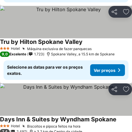
Partilhar
Ad
Tru by Hilton Spokane Valley
Hotel
Máquina exclusiva de fazer panquecas
3 Estrelas
9,0
Excelente
1.723
Spokane Valley, a 15.5 km de Spokane
Selecione as datas para ver os preços
Ver preços
exatos.
Partilhar
Ad
Days Inn & Suites by Wyndham Spokane
Hotel
Biscoitos e pipoca feitos na hora
3 Estrelas
7,4
2.497
a 3.2 km de Centro da cidade