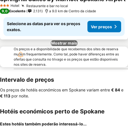
Hotel
Restaurante e bar no local
3 Estrelas
9,0
Excelente
2.131
a 9.0 km de Centro da cidade
Selecione as datas para ver os preços
Ver preços
exatos.
Mostrar mais
Os preços e a disponibilidade que recebemos dos sites de reserva
mudam frequentemente. Como tal, pode haver diferenças entre as
ofertas que consulta no trivago e os preços que estão disponíveis
nos sites de reserva.
Intervalo de preços
Os preços de hotéis económicos em Spokane variam entre
‎€ 84
e
‎€ 113
por noite.
Hotéis económicos perto de Spokane
Estes hotéis também poderão interessá-lo...