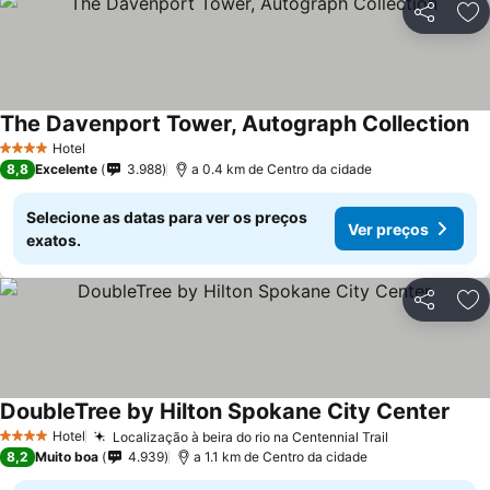
Partilhar
Ad
The Davenport Tower, Autograph Collection
Hotel
4 Estrelas
8,8
Excelente
3.988
a 0.4 km de Centro da cidade
Selecione as datas para ver os preços
Ver preços
exatos.
Partilhar
Ad
DoubleTree by Hilton Spokane City Center
Hotel
Localização à beira do rio na Centennial Trail
4 Estrelas
8,2
Muito boa
4.939
a 1.1 km de Centro da cidade