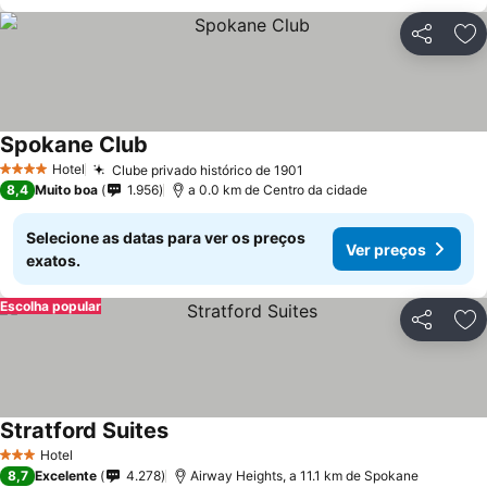
Partilhar
Ad
Spokane Club
Hotel
Clube privado histórico de 1901
4 Estrelas
8,4
Muito boa
1.956
a 0.0 km de Centro da cidade
Selecione as datas para ver os preços
Ver preços
exatos.
Escolha popular
Partilhar
Ad
Stratford Suites
Hotel
3 Estrelas
8,7
Excelente
4.278
Airway Heights, a 11.1 km de Spokane