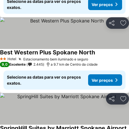
Selecione as datas para ver os preços
Ver preços
exatos.
Partilhar
Ad
Best Western Plus Spokane North
Hotel
Estacionamento bem iluminado e seguro
2 Estrelas
9,0
Excelente
2.445
a 9.7 km de Centro da cidade
Selecione as datas para ver os preços
Ver preços
exatos.
Partilhar
Ad
SpringHill Suites by Marriott Spokane Airport