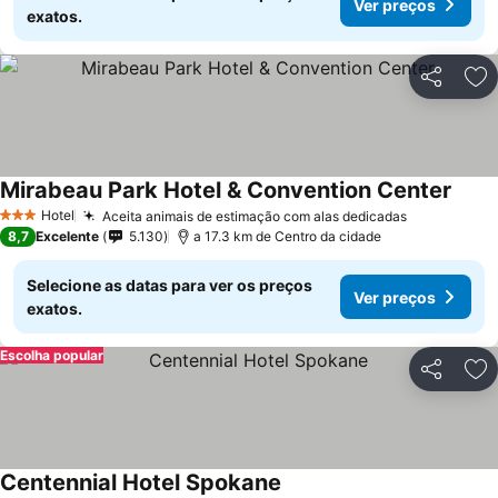
Ver preços
exatos.
Partilhar
Ad
Mirabeau Park Hotel & Convention Center
Hotel
Aceita animais de estimação com alas dedicadas
3 Estrelas
8,7
Excelente
5.130
a 17.3 km de Centro da cidade
Selecione as datas para ver os preços
Ver preços
exatos.
Escolha popular
Partilhar
Ad
Centennial Hotel Spokane