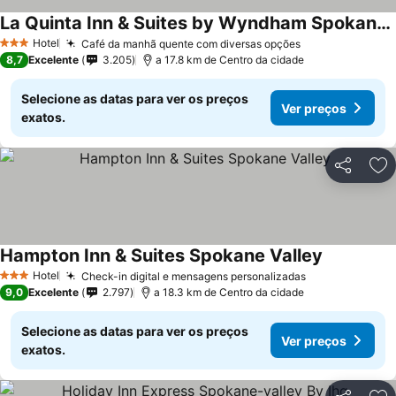
La Quinta Inn & Suites by Wyndham Spokane Valley
Hotel
Café da manhã quente com diversas opções
3 Estrelas
8,7
Excelente
3.205
a 17.8 km de Centro da cidade
Selecione as datas para ver os preços
Ver preços
exatos.
Partilhar
Ad
Hampton Inn & Suites Spokane Valley
Hotel
Check-in digital e mensagens personalizadas
3 Estrelas
9,0
Excelente
2.797
a 18.3 km de Centro da cidade
Selecione as datas para ver os preços
Ver preços
exatos.