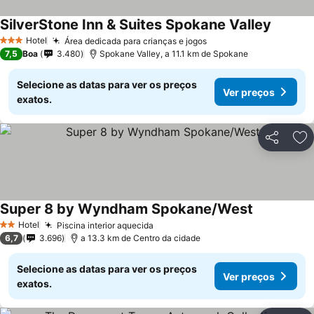
SilverStone Inn & Suites Spokane Valley
Hotel
Área dedicada para crianças e jogos
3 Estrelas
7,5
Boa
3.480
Spokane Valley, a 11.1 km de Spokane
Selecione as datas para ver os preços
Ver preços
exatos.
Partilhar
Ad
Super 8 by Wyndham Spokane/West
Hotel
Piscina interior aquecida
2 Estrelas
6,7
3.696
a 13.3 km de Centro da cidade
Selecione as datas para ver os preços
Ver preços
exatos.