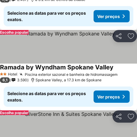
Selecione as datas para ver os preços
Ver preços
exatos.
Escolha popular
Partilhar
Ad
Ramada by Wyndham Spokane Valley
Hotel
Piscina exterior sazonal e banheira de hidromassagem
2 Estrelas
6,1
3.590
Spokane Valley, a 17.3 km de Spokane
Selecione as datas para ver os preços
Ver preços
exatos.
Escolha popular
Partilhar
Ad