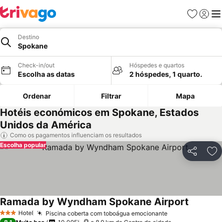
Favoritos
Iniciar
Me
Destino
Spokane
Check-in/out
Hóspedes e quartos
Escolha as datas
2 hóspedes, 1 quarto.
Ordenar
Filtrar
Mapa
Hotéis económicos em Spokane, Estados
Unidos da América
Como os pagamentos influenciam os resultados
Escolha popular
Partilhar
Ad
Ramada by Wyndham Spokane Airport
Hotel
Piscina coberta com toboágua emocionante
3 Estrelas