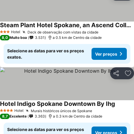
Steam Plant Hotel Spokane, an Ascend Collection Hotel
Hotel
Deck de observação com vistas da cidade
3 Estrelas
8,0
Muito boa
3.531
a 0.5 km de Centro da cidade
Selecione as datas para ver os preços
Ver preços
exatos.
Partilhar
Ad
Hotel Indigo Spokane Downtown By Ihg
Hotel
Murais históricos únicos de Spokane
4 Estrelas
8,7
Excelente
3.363
a 0.3 km de Centro da cidade
Selecione as datas para ver os preços
Ver preços