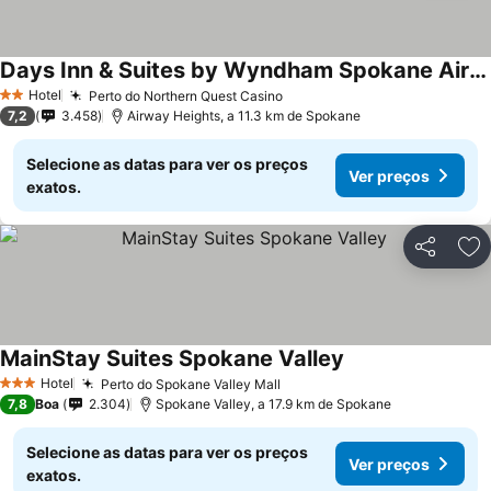
Days Inn & Suites by Wyndham Spokane Airport Airway Heights
Hotel
Perto do Northern Quest Casino
2 Estrelas
7,2
3.458
Airway Heights, a 11.3 km de Spokane
Selecione as datas para ver os preços
Ver preços
exatos.
Partilhar
Ad
MainStay Suites Spokane Valley
Hotel
Perto do Spokane Valley Mall
3 Estrelas
7,8
Boa
2.304
Spokane Valley, a 17.9 km de Spokane
Selecione as datas para ver os preços
Ver preços
exatos.