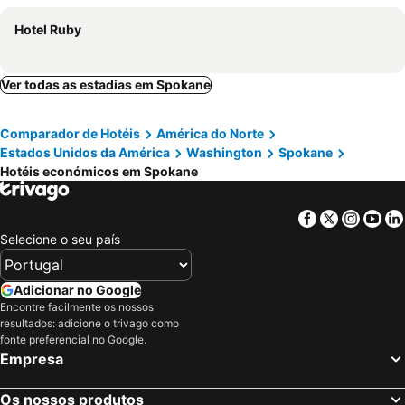
Hotel Ruby
Ver todas as estadias em Spokane
Comparador de Hotéis
América do Norte
Estados Unidos da América
Washington
Spokane
Hotéis económicos em Spokane
Facebook
Twitter
Insta
Yo
Selecione o seu país
Adicionar no Google
Encontre facilmente os nossos
resultados: adicione o trivago como
fonte preferencial no Google.
Empresa
Os nossos produtos