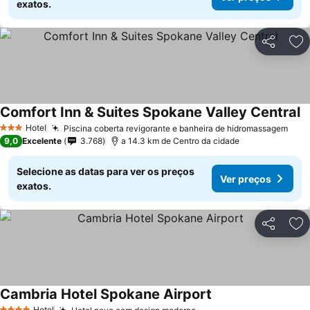
exatos.
Partilhar
Ad
Comfort Inn & Suites Spokane Valley Central
Hotel
Piscina coberta revigorante e banheira de hidromassagem
3 Estrelas
9,0
Excelente
3.768
a 14.3 km de Centro da cidade
Selecione as datas para ver os preços
Ver preços
exatos.
Partilhar
Ad
Cambria Hotel Spokane Airport
Hotel