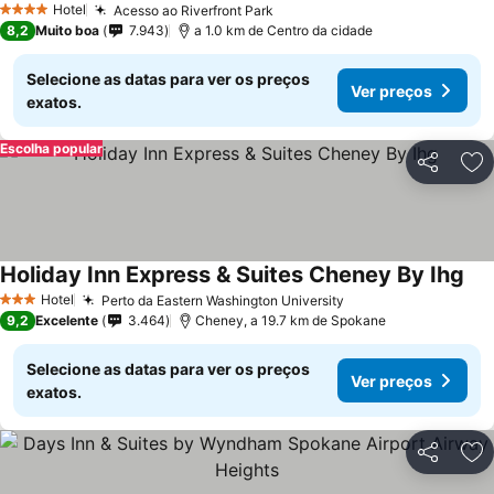
Hotel
Acesso ao Riverfront Park
4 Estrelas
8,2
Muito boa
7.943
a 1.0 km de Centro da cidade
Selecione as datas para ver os preços
Ver preços
exatos.
Escolha popular
Partilhar
Ad
Holiday Inn Express & Suites Cheney By Ihg
Hotel
Perto da Eastern Washington University
3 Estrelas
9,2
Excelente
3.464
Cheney, a 19.7 km de Spokane
Selecione as datas para ver os preços
Ver preços
exatos.
Partilhar
Ad