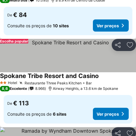
8,1
Muito boa
10.095
a 8.9 km de Centro da cidade
€ 84
De
Consulte os preços de
10 sites
Ver preços
Escolha popular
Partilhar
Ad
Spokane Tribe Resort and Casino
Hotel
Restaurante Three Peaks Kitchen + Bar
2 Estrelas
8,6
Excelente
8.966
Airway Heights, a 13.6 km de Spokane
€ 113
De
Consulte os preços de
6 sites
Ver preços