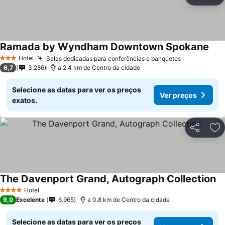
Partilhar
Ad
Ramada by Wyndham Downtown Spokane
Hotel
Salas dedicadas para conferências e banquetes
3 Estrelas
6,7
3.286
a 2.4 km de Centro da cidade
Selecione as datas para ver os preços
Ver preços
exatos.
Partilhar
Ad
The Davenport Grand, Autograph Collection
Hotel
4 Estrelas
9,0
Excelente
6.965
a 0.8 km de Centro da cidade
Selecione as datas para ver os preços