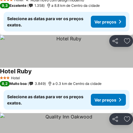
Hotel novo com design moderno
4 Estrelas
9,3
Excelente
1.358
a 8.8 km de Centro da cidade
Selecione as datas para ver os preços
Ver preços
exatos.
Partilhar
Ad
Hotel Ruby
Hotel
3 Estrelas
8,2
Muito boa
3.849
a 0.3 km de Centro da cidade
Selecione as datas para ver os preços
Ver preços
exatos.
Partilhar
Ad