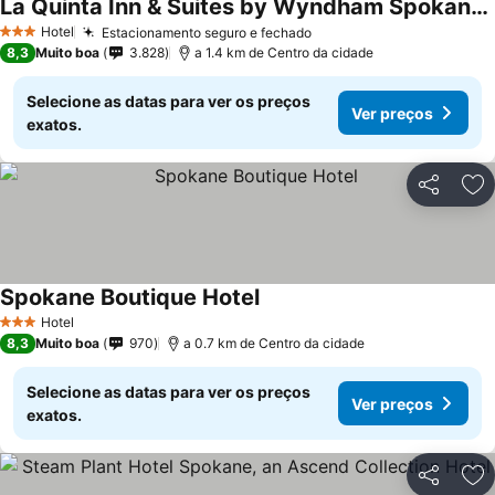
La Quinta Inn & Suites by Wyndham Spokane Downtown
Hotel
Estacionamento seguro e fechado
3 Estrelas
8,3
Muito boa
3.828
a 1.4 km de Centro da cidade
Selecione as datas para ver os preços
Ver preços
exatos.
Partilhar
Ad
Spokane Boutique Hotel
Hotel
3 Estrelas
8,3
Muito boa
970
a 0.7 km de Centro da cidade
Selecione as datas para ver os preços
Ver preços
exatos.
Partilhar
Ad