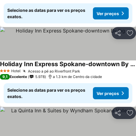
Selecione as datas para ver os preços
Ver preços
exatos.
Partilhar
Ad
Holiday Inn Express Spokane-downtown By Ihg
Hotel
Acesso a pé ao Riverfront Park
3 Estrelas
9,1
Excelente
5.978
a 1.3 km de Centro da cidade
Selecione as datas para ver os preços
Ver preços
exatos.
Partilhar
Ad