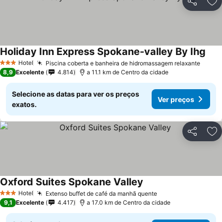
Partilhar
Ad
Holiday Inn Express Spokane-valley By Ihg
Hotel
Piscina coberta e banheira de hidromassagem relaxante
3 Estrelas
8,9
Excelente
4.814
a 11.1 km de Centro da cidade
Selecione as datas para ver os preços
Ver preços
exatos.
Partilhar
Ad
Oxford Suites Spokane Valley
Hotel
Extenso buffet de café da manhã quente
3 Estrelas
9,1
Excelente
4.417
a 17.0 km de Centro da cidade