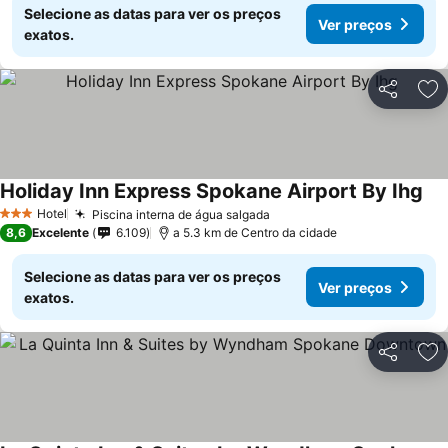
Selecione as datas para ver os preços
Ver preços
exatos.
Partilhar
Ad
Holiday Inn Express Spokane Airport By Ihg
Hotel
Piscina interna de água salgada
3 Estrelas
8,6
Excelente
6.109
a 5.3 km de Centro da cidade
Selecione as datas para ver os preços
Ver preços
exatos.
Partilhar
Ad