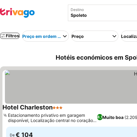
Destino
Filtros
Preço em ordem crescente
Preço
Localiz
Hotéis económicos em Spole
Hotel Charleston
3 Estrelas
Ver preços
Estacionamento privativo em garagem
Muito boa
(2.20
8,1
disponível, Localização central no coração
Ver preços
histórico de Spoleto
€ 104
De