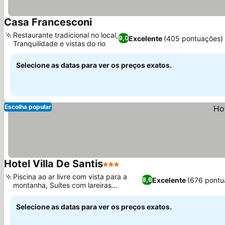
Casa Francesconi
Ver preços
Restaurante tradicional no local,
Excelente
(405 pontuações)
9,0
Tranquilidade e vistas do rio
Ver preços
Selecione as datas para ver os preços exatos.
Escolha popular
Hotel Villa De Santis
3 Estrelas
Ver preços
Piscina ao ar livre com vista para a
Excelente
(676 pontu
8,6
montanha, Suítes com lareiras
Ver preços
aconchegantes
Selecione as datas para ver os preços exatos.