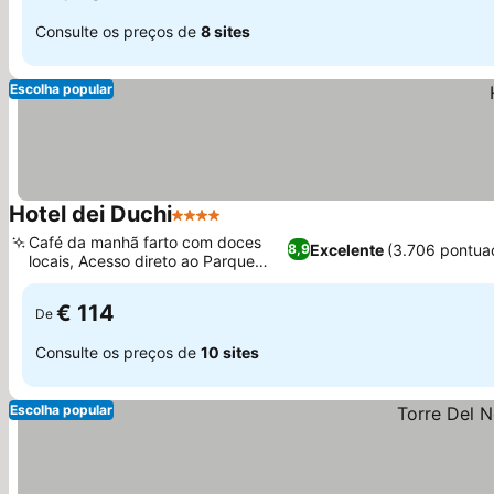
Consulte os preços de
8 sites
Escolha popular
Hotel dei Duchi
4 Estrelas
Ver preços
Café da manhã farto com doces
Excelente
(3.706 pontua
8,9
locais, Acesso direto ao Parque
Ver preços
Ancajani
€ 114
De
Consulte os preços de
10 sites
Escolha popular