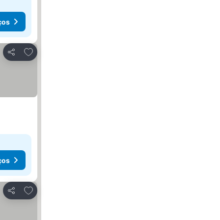
ços
Adicionar aos favoritos
Partilhar
ços
Adicionar aos favoritos
Partilhar