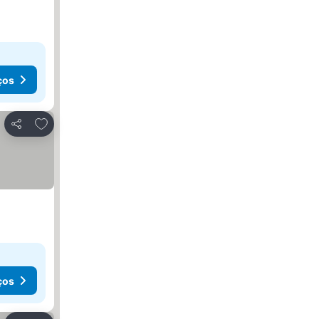
ços
Adicionar aos favoritos
Partilhar
ços