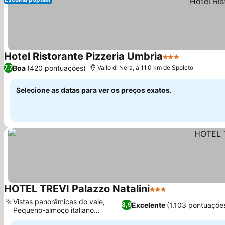
Hotel Ristorante Pizzeria Umbria
3 Estrelas
Ver preços
Boa
(420 pontuações)
7,7
Vallo di Nera, a 11.0 km de Spoleto
Selecione as datas para ver os preços exatos.
HOTEL TREVI Palazzo Natalini
3 Estrelas
Ver preços
Vistas panorâmicas do vale,
Excelente
(1.103 pontuaçõe
8,9
Pequeno-almoço italiano
Ver preços
tradicional