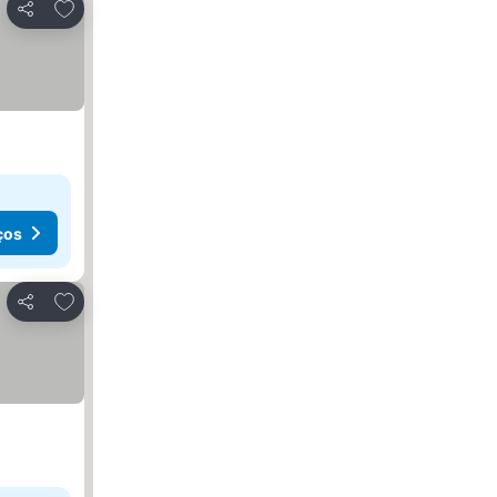
Adicionar aos favoritos
Partilhar
ços
Adicionar aos favoritos
Partilhar