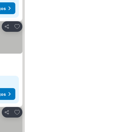
ços
Adicionar aos favoritos
Partilhar
ços
Adicionar aos favoritos
Partilhar