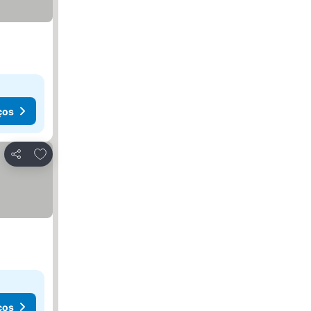
ços
Adicionar aos favoritos
Partilhar
ços