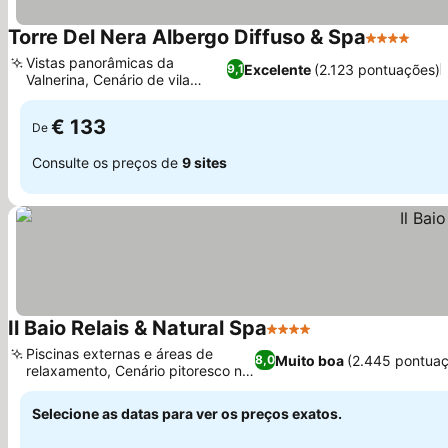
Torre Del Nera Albergo Diffuso & Spa
4 Estrelas
Ver 
Vistas panorâmicas da
Excelente
(2.123 pontuações)
9,1
Valnerina, Cenário de vila
Ver preços
medieval
€ 133
De
Consulte os preços de
9 sites
Il Baio Relais & Natural Spa
4 Estrelas
Ver preços
Piscinas externas e áreas de
Muito boa
(2.445 pontua
8,0
relaxamento, Cenário pitoresco no
Ver preços
campo
Selecione as datas para ver os preços exatos.