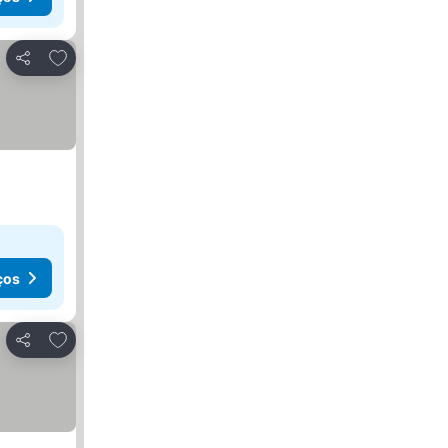
Adicionar aos favoritos
Partilhar
ços
Adicionar aos favoritos
Partilhar