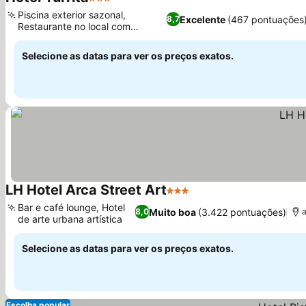
3 Estrelas
Ver preços
Piscina exterior sazonal,
Excelente
(467 pontuações
8,7
Restaurante no local com
Ver preços
culinária local
Selecione as datas para ver os preços exatos.
LH Hotel Arca Street Art
3 Estrelas
Ver preços
Bar e café lounge, Hotel
Muito boa
(3.422 pontuações)
8,0
de arte urbana artística
Ver preços
Selecione as datas para ver os preços exatos.
Escolha popular