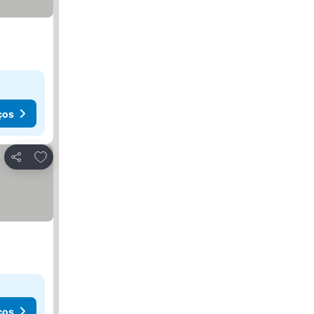
ços
Adicionar aos favoritos
Partilhar
ços