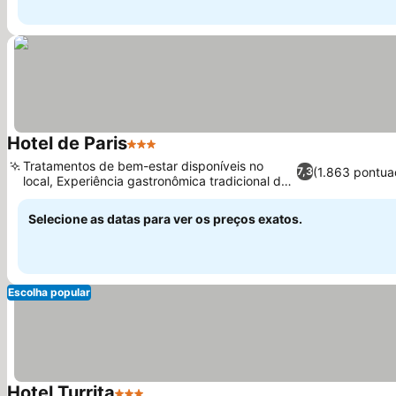
Hotel de Paris
3 Estrelas
Ver preços
Tratamentos de bem-estar disponíveis no
(1.863 pontua
7,3
local, Experiência gastronômica tradicional da
Ver preços
Úmbria
Selecione as datas para ver os preços exatos.
Escolha popular
Hotel Turrita