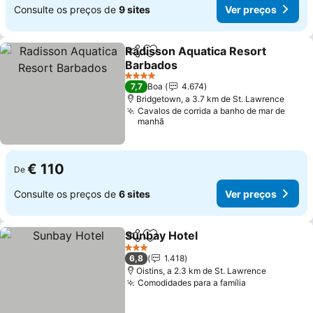
Consulte os preços de
9 sites
Ver preços
Radisson Aquatica Resort
Partilhar
Adicionar aos favoritos
Barbados
4 Estrelas
7,7
Boa
4.674
Bridgetown, a 3.7 km de St. Lawrence
Cavalos de corrida a banho de mar de
manhã
€ 110
De
Consulte os preços de
6 sites
Ver preços
Sunbay Hotel
Partilhar
Adicionar aos favoritos
3 Estrelas
6,8
1.418
Oistins, a 2.3 km de St. Lawrence
Comodidades para a família