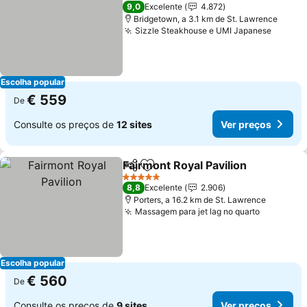
4 Estrelas
9,0
Excelente
4.872
Bridgetown, a 3.1 km de St. Lawrence
Sizzle Steakhouse e UMI Japanese
Escolha popular
€ 559
De
Consulte os preços de
12 sites
Ver preços
Fairmont Royal Pavilion
Partilhar
Adicionar aos favoritos
5 Estrelas
8,8
Excelente
2.906
Porters, a 16.2 km de St. Lawrence
Massagem para jet lag no quarto
Escolha popular
€ 560
De
Consulte os preços de
9 sites
Ver preços