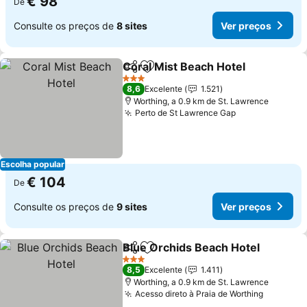
€ 98
De
Consulte os preços de
8 sites
Ver preços
Coral Mist Beach Hotel
Partilhar
Adicionar aos favoritos
3 Estrelas
8,6
Excelente
1.521
Worthing, a 0.9 km de St. Lawrence
Perto de St Lawrence Gap
Escolha popular
€ 104
De
Consulte os preços de
9 sites
Ver preços
Blue Orchids Beach Hotel
Partilhar
Adicionar aos favoritos
3 Estrelas
8,5
Excelente
1.411
Worthing, a 0.9 km de St. Lawrence
Acesso direto à Praia de Worthing