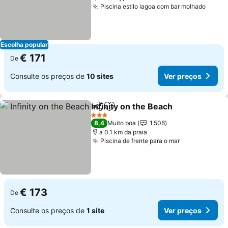
Piscina estilo lagoa com bar molhado
Escolha popular
€ 171
De
Consulte os preços de
10 sites
Ver preços
Infinity on the Beach
Partilhar
Adicionar aos favoritos
3 Estrelas
8,4
Muito boa
1.506
a 0.1 km da praia
Piscina de frente para o mar
€ 173
De
Consulte os preços de
1 site
Ver preços