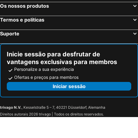
Hotel Indigo Bridgetown Barbados By Ihg
Hotel PomMarine
Os nossos produtos
The Soco Hotel All-Inclusive
Maya's Bajan Villas - Unit B
Termos e políticas
Courtyard by Marriott Bridgetown, Barbados
Golden Sands Hotel
The Abidah By Accra
We Stay Well Sanctuary Barbados - Wellness in Paradise
Suporte
Nautilus Beach Apartments
OceanBlue Resort
Beach View
Hotel Sandy Lane
Inicie sessão para desfrutar de
Hotel Discovery Bay by Rex Resorts
ECO Lifestyle & Lodge
vantagens exclusivas para membros
Santosha Barbados
Personalize a sua experiência
Ofertas e preços para membros
Iniciar sessão
trivago N.V.
, Kesselstraße 5 – 7, 40221 Düsseldorf, Alemanha
Direitos autorais 2026 trivago | Todos os direitos reservados.