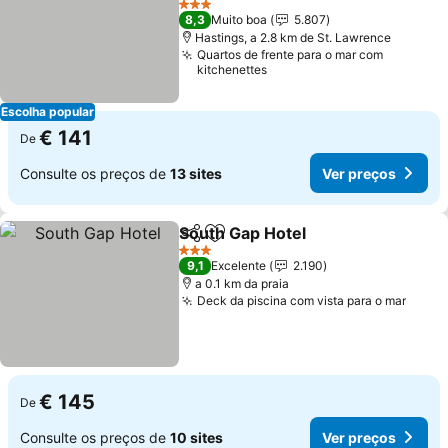
3 Estrelas
8,3
Muito boa
5.807
Hastings, a 2.8 km de St. Lawrence
Quartos de frente para o mar com
kitchenettes
Escolha popular
€ 141
De
Consulte os preços de
13 sites
Ver preços
South Gap Hotel
Partilhar
Adicionar aos favoritos
3 Estrelas
9,1
Excelente
2.190
a 0.1 km da praia
Deck da piscina com vista para o mar
€ 145
De
Consulte os preços de
10 sites
Ver preços