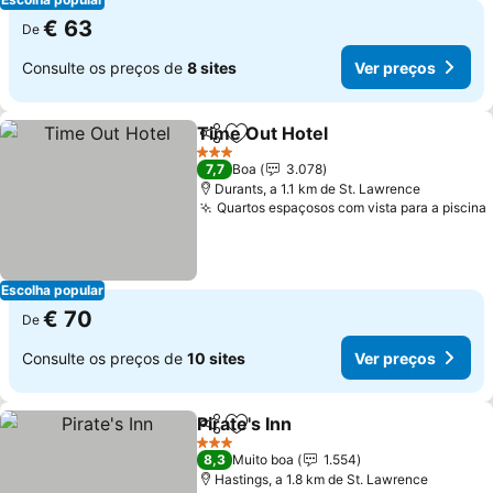
€ 63
De
Consulte os preços de
8 sites
Ver preços
Time Out Hotel
Partilhar
Adicionar aos favoritos
3 Estrelas
7,7
Boa
3.078
Durants, a 1.1 km de St. Lawrence
Quartos espaçosos com vista para a piscina
Escolha popular
€ 70
De
Consulte os preços de
10 sites
Ver preços
Pirate's Inn
Partilhar
Adicionar aos favoritos
3 Estrelas
8,3
Muito boa
1.554
Hastings, a 1.8 km de St. Lawrence