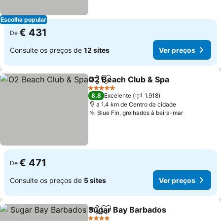
Escolha popular
€ 431
De
Consulte os preços de
12 sites
Ver preços
O2 Beach Club & Spa
Partilhar
Adicionar aos favoritos
5 Estrelas
8,8
Excelente
1.918
a 1.4 km de Centro da cidade
Blue Fin, grelhados à beira-mar
€ 471
De
Consulte os preços de
5 sites
Ver preços
Sugar Bay Barbados
Partilhar
Adicionar aos favoritos