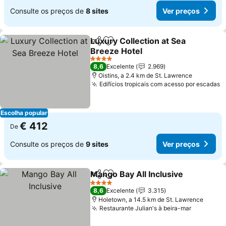
Consulte os preços de
8 sites
Ver preços
Luxury Collection at Sea
Partilhar
Adicionar aos favoritos
Breeze Hotel
4 Estrelas
8,6
Excelente
2.969
Oistins, a 2.4 km de St. Lawrence
Edifícios tropicais com acesso por escadas
Escolha popular
€ 412
De
Consulte os preços de
9 sites
Ver preços
Mango Bay All Inclusive
Partilhar
Adicionar aos favoritos
4 Estrelas
8,6
Excelente
3.315
Holetown, a 14.5 km de St. Lawrence
Restaurante Julian's à beira-mar