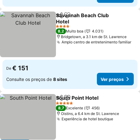
Savannah Beach Club
Partilhar
Adicionar aos favoritos
Hotel
4 Estrelas
8,2
Muito boa
4.031
Bridgetown, a 3.1 km de St. Lawrence
Amplo centro de entretenimento familiar
€ 151
De
Consulte os preços de
8 sites
Ver preços
South Point Hotel
Partilhar
Adicionar aos favoritos
5 Estrelas
8,7
Excelente
456
Oistins, a 6.4 km de St. Lawrence
Experiência de hotel boutique