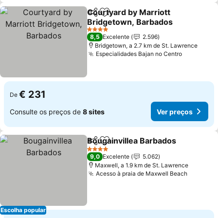
Courtyard by Marriott
Partilhar
Adicionar aos favoritos
Bridgetown, Barbados
4 Estrelas
8,5
Excelente
2.596
Bridgetown, a 2.7 km de St. Lawrence
Especialidades Bajan no Centro
€ 231
De
Consulte os preços de
8 sites
Ver preços
Bougainvillea Barbados
Partilhar
Adicionar aos favoritos
4 Estrelas
9,0
Excelente
5.062
Maxwell, a 1.9 km de St. Lawrence
Acesso à praia de Maxwell Beach
Escolha popular