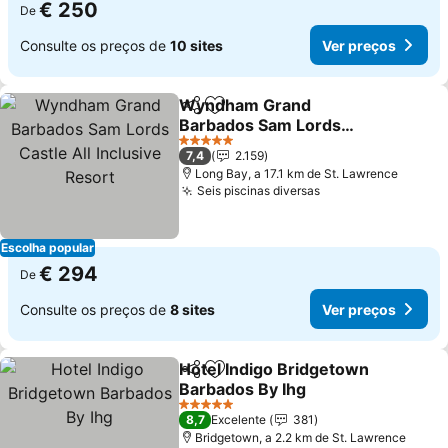
€ 250
De
Consulte os preços de
10 sites
Ver preços
Wyndham Grand
Partilhar
Adicionar aos favoritos
Barbados Sam Lords
Castle All Inclusive Resort
5 Estrelas
7,4
2.159
Long Bay, a 17.1 km de St. Lawrence
Seis piscinas diversas
Escolha popular
€ 294
De
Consulte os preços de
8 sites
Ver preços
Hotel Indigo Bridgetown
Partilhar
Adicionar aos favoritos
Barbados By Ihg
5 Estrelas
8,7
Excelente
381
Bridgetown, a 2.2 km de St. Lawrence