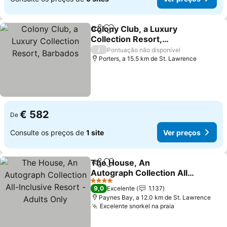
Colony Club, a Luxury
Partilhar
Adicionar aos favoritos
Collection Resort,
Barbados
/
Pontuação não disponível
Porters, a 15.5 km de St. Lawrence
€ 582
De
Consulte os preços de
1 site
Ver preços
The House, An
Partilhar
Adicionar aos favoritos
Autograph Collection All-
Inclusive Resort - Adults
4 Estrelas
9,0
Excelente
1.137
Only
Paynes Bay, a 12.0 km de St. Lawrence
Excelente snorkel na praia