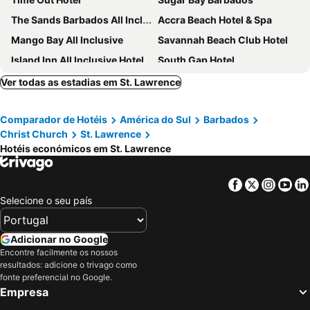
The Sands Barbados All Inclusive
Accra Beach Hotel & Spa
Mango Bay All Inclusive
Savannah Beach Club Hotel
Island Inn All Inclusive Hotel
South Gap Hotel
Butterfly Beach Hotel
South Point Hotel
Ver todas as estadias em St. Lawrence
The House, An Autograph Collection All-Inclusive Resort - Adults Only
Southern Palms Beach Club
Comparador de Hotéis
América do Sul
Barbados
Rostrevor Hotel
Hôtel Le Roy
Christ Church
St. Lawrence
Yellow Bird Hotel
Coral Mist Beach Hotel
Hotéis económicos em St. Lawrence
Bougainvillea Barbados
Luxury Collection at Sea Breeze Hotel
Sweetfield Manor Boutique Hotel
Ocean Spray Beach Apartments
Facebook
Twitter
Insta
Yo
Selecione o seu país
All Seasons Resort
Wyndham Grand Barbados Sam Lords Castle All Inclusive Resort
Sandals Royal Barbados
O2 Beach Club & Spa
Adicionar no Google
Concierge Collection at O2 Beach Club & Spa by Ocean Hotels
Palm Garden Hotel
Encontre facilmente os nossos
Harlem B & B
Blue Horizon Hotel
resultados: adicione o trivago como
fonte preferencial no Google.
Sandals Barbados All Inclusive - Couples Only
Meridian Inn
Empresa
Pirate's Inn
Adulo Apartments