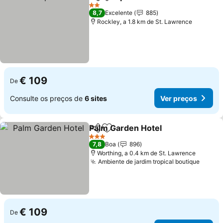
Partilhar
Adicionar aos favoritos
2 Estrelas
8,7
Excelente
885
Rockley, a 1.8 km de St. Lawrence
€ 109
De
Consulte os preços de
6 sites
Ver preços
Palm Garden Hotel
Partilhar
Adicionar aos favoritos
3 Estrelas
7,8
Boa
896
Worthing, a 0.4 km de St. Lawrence
Ambiente de jardim tropical boutique
€ 109
De