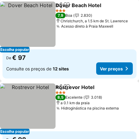
Dover Beach Hotel
Partilhar
Adicionar aos favoritos
3 Estrelas
7,9
Boa
2.830
Christchurch, a 1.5 km de St. Lawrence
Acesso direto à Praia Maxwell
Escolha popular
€ 97
De
Consulte os preços de
12 sites
Ver preços
Rostrevor Hotel
Partilhar
Adicionar aos favoritos
3 Estrelas
8,5
Excelente
3.018
a 0.1 km da praia
Hidroginástica na piscina externa
Escolha popular