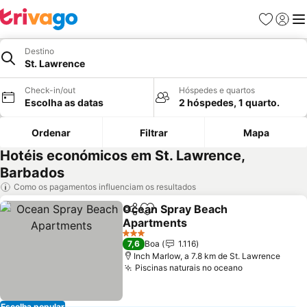
Favoritos
Iniciar
Me
Destino
St. Lawrence
Check-in/out
Hóspedes e quartos
Escolha as datas
2 hóspedes, 1 quarto.
Ordenar
Filtrar
Mapa
Hotéis económicos em St. Lawrence,
Barbados
Como os pagamentos influenciam os resultados
Ocean Spray Beach
Partilhar
Adicionar aos favoritos
Apartments
3 Estrelas
7,6
Boa
1.116
Inch Marlow, a 7.8 km de St. Lawrence
Piscinas naturais no oceano
Escolha popular