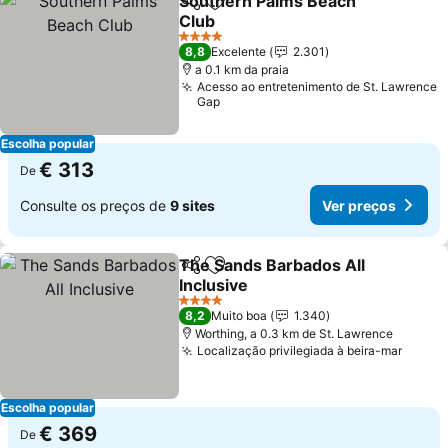
Southern Palms Beach
Partilhar
Adicionar aos favoritos
Club
4 Estrelas
8,8
Excelente
2.301
a 0.1 km da praia
Acesso ao entretenimento de St. Lawrence
Gap
Escolha popular
€ 313
De
Consulte os preços de
9 sites
Ver preços
The Sands Barbados All
Partilhar
Adicionar aos favoritos
Inclusive
4 Estrelas
8,2
Muito boa
1.340
Worthing, a 0.3 km de St. Lawrence
Localização privilegiada à beira-mar
Escolha popular
€ 369
De