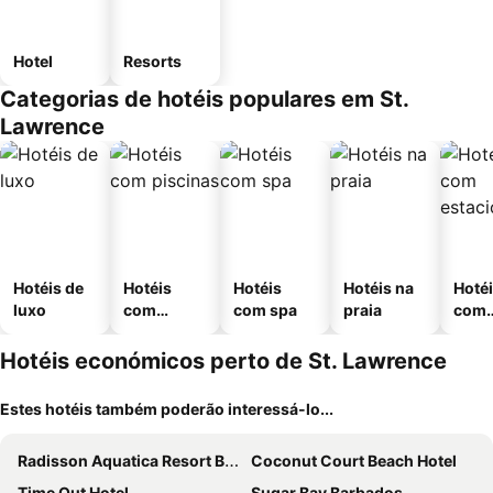
Hotel
Resorts
Categorias de hotéis populares em St.
Lawrence
Hotéis de
Hotéis
Hotéis
Hotéis na
Hoté
luxo
com
com spa
praia
com
piscinas
esta
ment
Hotéis económicos perto de St. Lawrence
Estes hotéis também poderão interessá-lo...
Radisson Aquatica Resort Barbados
Coconut Court Beach Hotel
Time Out Hotel
Sugar Bay Barbados