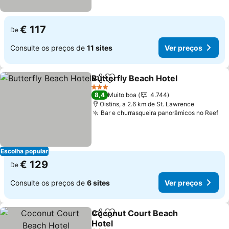
€ 117
De
Consulte os preços de
11 sites
Ver preços
Butterfly Beach Hotel
Partilhar
Adicionar aos favoritos
3 Estrelas
8,4
Muito boa
4.744
Oistins, a 2.6 km de St. Lawrence
Bar e churrasqueira panorâmicos no Reef
Escolha popular
€ 129
De
Consulte os preços de
6 sites
Ver preços
Coconut Court Beach
Partilhar
Adicionar aos favoritos
Hotel