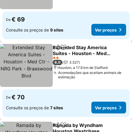
€ 69
De
Consulte os preços de
9 sites
Ver preços
Extended Stay America
Partilhar
Adicionar aos favoritos
Suites - Houston - Med
Ctr - NRG Park -
Ver preços
2 Estrelas
6,0
3.527
Braeswood Blvd
Houston, a 17.9 km de Stafford
Acomodações que aceitam animais de
estimação
€ 70
De
Consulte os preços de
7 sites
Ver preços
Ramada by Wyndham
Partilhar
Adicionar aos favoritos
Houston Westchase