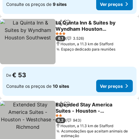
Consulte os preços de
9 sites
Ver preços
La Quinta Inn & Suites by
Partilhar
Adicionar aos favoritos
Wyndham Houston
Southwest
Ver preços
3 Estrelas
6,1
3.526
Houston, a 11.3 km de Stafford
Espaço dedicado para reuniões
Ver preço
€ 53
De
Consulte os preços de
10 sites
Ver preços
Extended Stay America
Partilhar
Adicionar aos favoritos
Suites - Houston -
Westchase - Richmond
Ver preços
2 Estrelas
6,2
943
Houston, a 11.3 km de Stafford
Acomodações que aceitam animais de
estimação