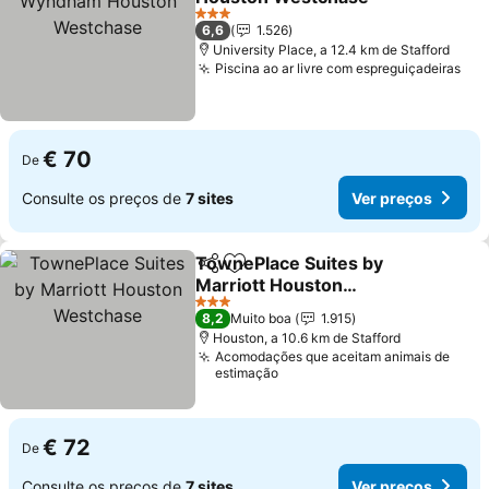
Ver preços
3 Estrelas
6,6
1.526
University Place, a 12.4 km de Stafford
Piscina ao ar livre com espreguiçadeiras
Ver
€ 70
De
Consulte os preços de
7 sites
Ver preços
TownePlace Suites by
Partilhar
Adicionar aos favoritos
Marriott Houston
Westchase
Ver preços
3 Estrelas
8,2
Muito boa
1.915
Houston, a 10.6 km de Stafford
Acomodações que aceitam animais de
estimação
€ 72
De
Consulte os preços de
7 sites
Ver preços