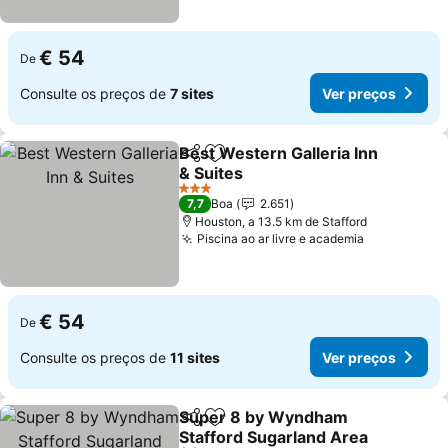
€ 54
De
Consulte os preços de
7 sites
Ver preços
Best Western Galleria Inn
Partilhar
Adicionar aos favoritos
& Suites
Ver preços
3 Estrelas
7,7
Boa
2.651
Houston, a 13.5 km de Stafford
Piscina ao ar livre e academia
Ver preços
€ 54
De
Consulte os preços de
11 sites
Ver preços
Super 8 by Wyndham
Partilhar
Adicionar aos favoritos
Stafford Sugarland Area