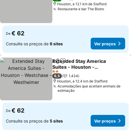
Houston, a 12.1 km de Stafford
Restaurante e bar The Bistro
Ver preços
€ 62
De
Consulte os preços de
6 sites
Ver preços
Extended Stay America
Partilhar
Adicionar aos favoritos
Suites - Houston -
Westchase - Westheimer
Ver preços
2 Estrelas
6,5
1.434
Houston, a 12.4 km de Stafford
Acomodações que aceitam animais de
estimação
€ 62
De
Consulte os preços de
5 sites
Ver preços