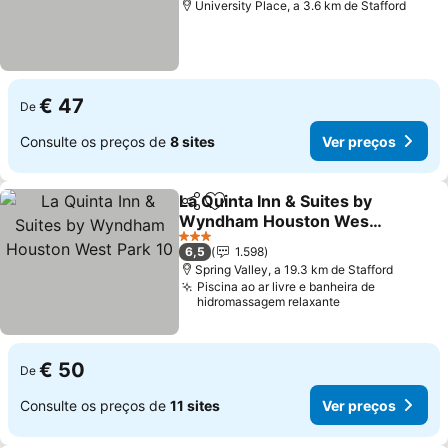
University Place, a 3.6 km de Stafford
€ 47
De
Consulte os preços de
8 sites
Ver preços
La Quinta Inn & Suites by
Partilhar
Adicionar aos favoritos
Wyndham Houston West
Park 10
Ver preços
3 Estrelas
6,5
1.598
Spring Valley, a 19.3 km de Stafford
Piscina ao ar livre e banheira de
hidromassagem relaxante
€ 50
De
Consulte os preços de
11 sites
Ver preços