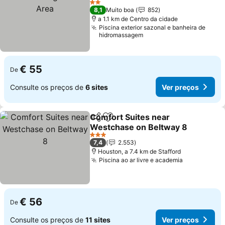
Ver preços
2 Estrelas
8,1
Muito boa
852
a 1.1 km de Centro da cidade
Piscina exterior sazonal e banheira de
hidromassagem
€ 55
De
Consulte os preços de
6 sites
Ver preços
Comfort Suites near
Partilhar
Adicionar aos favoritos
Westchase on Beltway 8
Ver preços
3 Estrelas
7,4
2.553
Houston, a 7.4 km de Stafford
Piscina ao ar livre e academia
Ver preços
€ 56
De
Consulte os preços de
11 sites
Ver preços