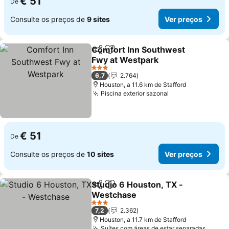
€ 51
De
Consulte os preços de
9 sites
Ver preços
Comfort Inn Southwest
Partilhar
Adicionar aos favoritos
Fwy at Westpark
Ver preços
3 Estrelas
6,7
2.764
Houston, a 11.6 km de Stafford
Piscina exterior sazonal
Ver preços
€ 51
De
Consulte os preços de
10 sites
Ver preços
Studio 6 Houston, TX -
Partilhar
Adicionar aos favoritos
Westchase
Ver preços
3 Estrelas
7,2
2.362
Houston, a 11.7 km de Stafford
Suítes com áreas de estar separadas