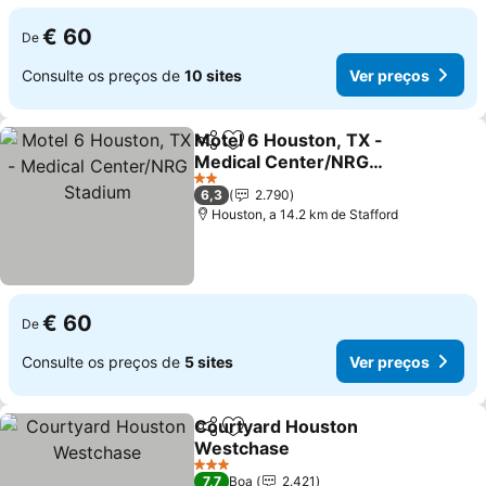
€ 60
De
Consulte os preços de
10 sites
Ver preços
Motel 6 Houston, TX -
Partilhar
Adicionar aos favoritos
Medical Center/NRG
Stadium
Ver preços
2 Estrelas
6,3
2.790
Houston, a 14.2 km de Stafford
€ 60
De
Consulte os preços de
5 sites
Ver preços
Courtyard Houston
Partilhar
Adicionar aos favoritos
Westchase
Ver preços
3 Estrelas
7,7
Boa
2.421