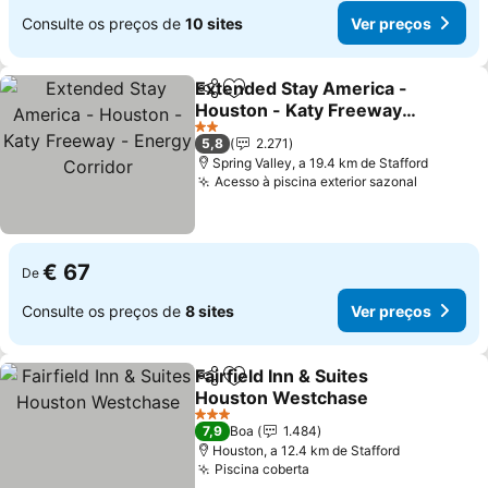
Consulte os preços de
10 sites
Ver preços
Extended Stay America -
Partilhar
Adicionar aos favoritos
Houston - Katy Freeway -
Energy Corridor
Ver preços
2 Estrelas
5,8
2.271
Spring Valley, a 19.4 km de Stafford
Acesso à piscina exterior sazonal
Ver preç
€ 67
De
Consulte os preços de
8 sites
Ver preços
Fairfield Inn & Suites
Partilhar
Adicionar aos favoritos
Houston Westchase
Ver preços
3 Estrelas
7,9
Boa
1.484
Houston, a 12.4 km de Stafford
Piscina coberta
Ver preços