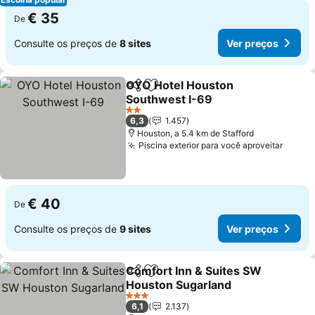
€ 35
De
Consulte os preços de
8 sites
Ver preços
OYO Hotel Houston
Partilhar
Adicionar aos favoritos
Southwest I-69
Ver preços
2 Estrelas
6,3
1.457
Houston, a 5.4 km de Stafford
Piscina exterior para você aproveitar
Ver p
€ 40
De
Consulte os preços de
9 sites
Ver preços
Comfort Inn & Suites SW
Partilhar
Adicionar aos favoritos
Houston Sugarland
Ver preços
3 Estrelas
6,1
2.137