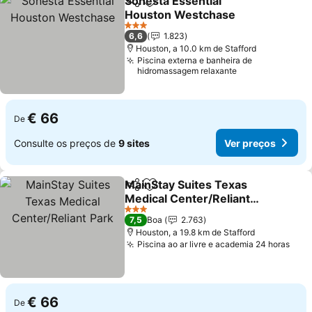
Sonesta Essential
Partilhar
Adicionar aos favoritos
Houston Westchase
Ver preços
3 Estrelas
6,6
1.823
Houston, a 10.0 km de Stafford
Piscina externa e banheira de
hidromassagem relaxante
€ 66
De
Consulte os preços de
9 sites
Ver preços
MainStay Suites Texas
Partilhar
Adicionar aos favoritos
Medical Center/Reliant
Park
Ver preços
3 Estrelas
7,5
Boa
2.763
Houston, a 19.8 km de Stafford
Piscina ao ar livre e academia 24 horas
Ver 
€ 66
De