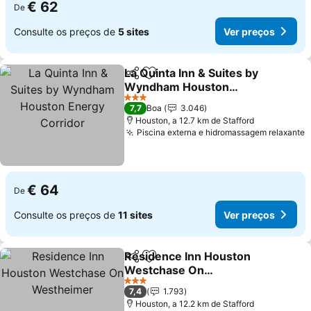
€ 62
De
Consulte os preços de
5 sites
Ver preços
La Quinta Inn & Suites by
Partilhar
Adicionar aos favoritos
Wyndham Houston
Energy Corridor
Ver preços
3 Estrelas
7,7
Boa
3.046
Houston, a 12.7 km de Stafford
Piscina externa e hidromassagem relaxante
V
€ 64
De
Consulte os preços de
11 sites
Ver preços
Residence Inn Houston
Partilhar
Adicionar aos favoritos
Westchase On
Westheimer
Ver preços
3 Estrelas
7,4
1.793
Houston, a 12.2 km de Stafford