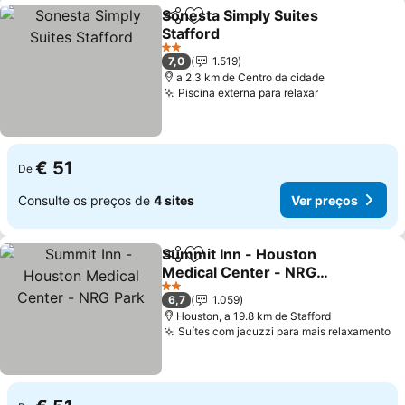
Sonesta Simply Suites
Partilhar
Adicionar aos favoritos
Stafford
Ver preços
2 Estrelas
7,0
1.519
a 2.3 km de Centro da cidade
Piscina externa para relaxar
Ver preços
€ 51
De
Consulte os preços de
4 sites
Ver preços
Summit Inn - Houston
Partilhar
Adicionar aos favoritos
Medical Center - NRG
Park
Ver preços
2 Estrelas
6,7
1.059
Houston, a 19.8 km de Stafford
Suítes com jacuzzi para mais relaxamento
Ve