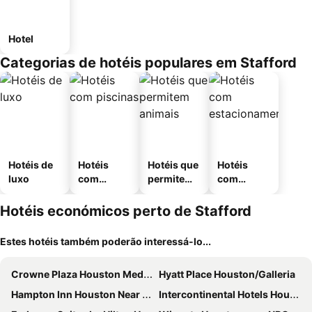
Hotel
Categorias de hotéis populares em Stafford
Hotéis de
Hotéis
Hotéis que
Hotéis
luxo
com
permitem
com
piscinas
animais
estaciona
mento
Hotéis económicos perto de Stafford
Estes hotéis também poderão interessá-lo...
Crowne Plaza Houston Med Ctr-Galleria Area by IHG
Hyatt Place Houston/Galleria
Hampton Inn Houston Near the Galleria
Intercontinental Hotels Houston By Ihg