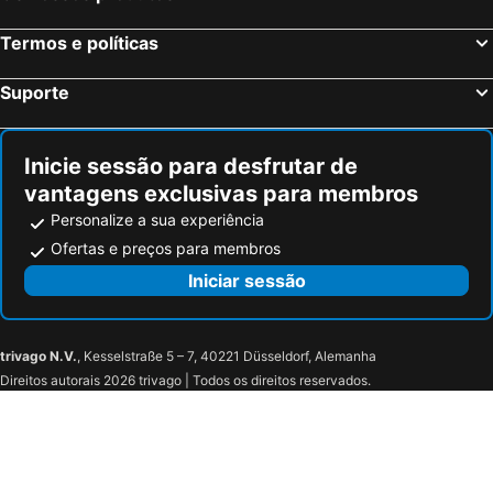
Hotel ZaZa Houston Memorial City
Courtyard by Marriott Houston Rice University
Termos e políticas
Comfort Inn & Suites Houston I-10 West Energy Corridor
Homewood Suites By Hilton Houston Memorial
Suporte
Inicie sessão para desfrutar de
vantagens exclusivas para membros
Personalize a sua experiência
Ofertas e preços para membros
Iniciar sessão
trivago N.V.
, Kesselstraße 5 – 7, 40221 Düsseldorf, Alemanha
Direitos autorais 2026 trivago | Todos os direitos reservados.