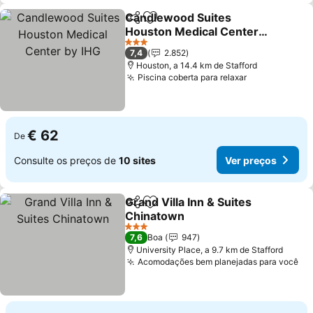
Candlewood Suites
Partilhar
Adicionar aos favoritos
Houston Medical Center
by IHG
Ver preços
3 Estrelas
7,4
2.852
Houston, a 14.4 km de Stafford
Piscina coberta para relaxar
Ver preços
€ 62
De
Consulte os preços de
10 sites
Ver preços
Grand Villa Inn & Suites
Partilhar
Adicionar aos favoritos
Chinatown
Ver preços
3 Estrelas
7,6
Boa
947
University Place, a 9.7 km de Stafford
Acomodações bem planejadas para você
Ve