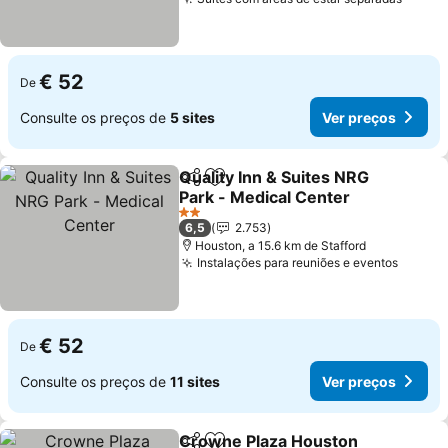
Ver p
€ 52
De
Consulte os preços de
5 sites
Ver preços
Quality Inn & Suites NRG
Partilhar
Adicionar aos favoritos
Park - Medical Center
Ver preços
2 Estrelas
6,5
2.753
Houston, a 15.6 km de Stafford
Instalações para reuniões e eventos
Ver pr
€ 52
De
Consulte os preços de
11 sites
Ver preços
Crowne Plaza Houston