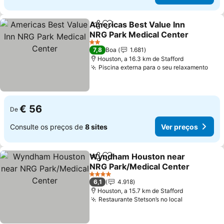
Americas Best Value Inn
Partilhar
Adicionar aos favoritos
NRG Park Medical Center
Ver preços
2 Estrelas
7,8
Boa
1.681
Houston, a 16.3 km de Stafford
Piscina externa para o seu relaxamento
Ver 
€ 56
De
Consulte os preços de
8 sites
Ver preços
Wyndham Houston near
Partilhar
Adicionar aos favoritos
NRG Park/Medical Center
Ver preços
4 Estrelas
6,1
4.918
Houston, a 15.7 km de Stafford
Restaurante Stetson’s no local
Ver preços