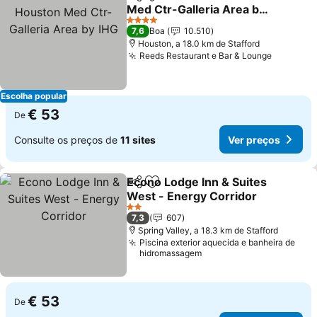
Partilhar
Adicionar aos favoritos
Med Ctr-Galleria Area by
IHG
Ver preços
4 Estrelas
7,6
Boa
10.510
Houston, a 18.0 km de Stafford
Reeds Restaurant e Bar & Lounge
Ver pre
Escolha popular
€ 53
De
Consulte os preços de
11 sites
Ver preços
Econo Lodge Inn & Suites
Partilhar
Adicionar aos favoritos
West - Energy Corridor
Ver preços
2 Estrelas
7,3
607
Spring Valley, a 18.3 km de Stafford
Piscina exterior aquecida e banheira de
hidromassagem
€ 53
De