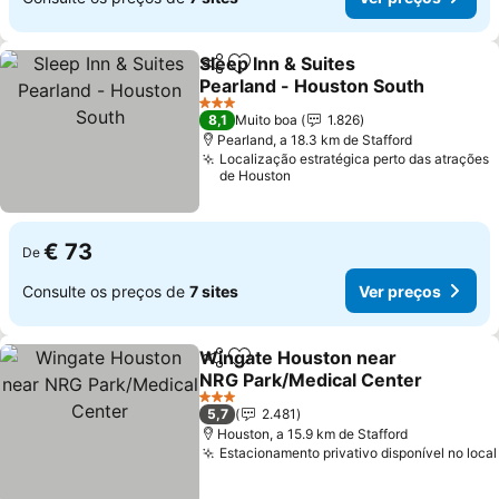
Sleep Inn & Suites
Partilhar
Adicionar aos favoritos
Pearland - Houston South
Ver preços
3 Estrelas
8,1
Muito boa
1.826
Pearland, a 18.3 km de Stafford
Localização estratégica perto das atrações
de Houston
€ 73
De
Consulte os preços de
7 sites
Ver preços
Wingate Houston near
Partilhar
Adicionar aos favoritos
NRG Park/Medical Center
Ver preços
3 Estrelas
5,7
2.481
Houston, a 15.9 km de Stafford
Estacionamento privativo disponível no local