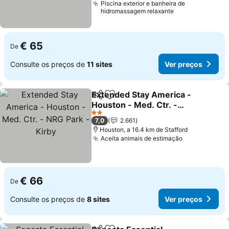
Piscina exterior e banheira de
hidromassagem relaxante
€ 65
De
Consulte os preços de
11 sites
Ver preços
Extended Stay America -
Partilhar
Adicionar aos favoritos
Houston - Med. Ctr. -
NRG Park - Kirby
Ver preços
2 Estrelas
7,0
2.661
Houston, a 16.4 km de Stafford
Aceita animais de estimação
Ver preços
€ 66
De
Consulte os preços de
8 sites
Ver preços