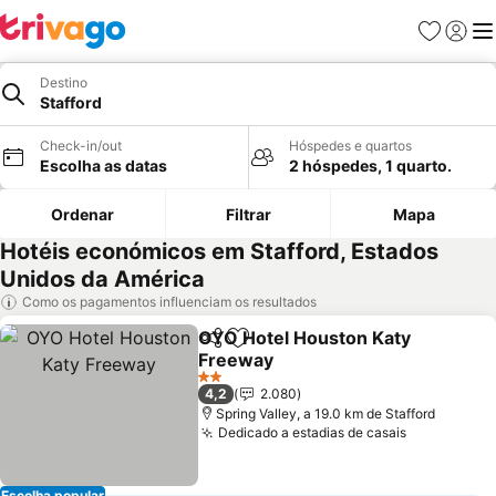
Favoritos
Iniciar
Me
Destino
Stafford
Check-in/out
Hóspedes e quartos
Escolha as datas
2 hóspedes, 1 quarto.
Ordenar
Filtrar
Mapa
Hotéis económicos em Stafford, Estados
Unidos da América
Como os pagamentos influenciam os resultados
OYO Hotel Houston Katy
Partilhar
Adicionar aos favoritos
Freeway
Ver preços
2 Estrelas
4,2
2.080
Spring Valley, a 19.0 km de Stafford
Dedicado a estadias de casais
Ver preço
Escolha popular