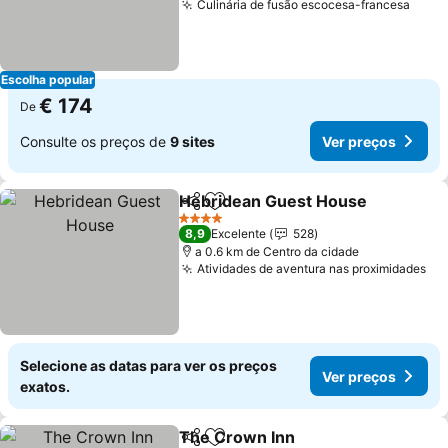
Culinária de fusão escocesa-francesa
Escolha popular
€ 174
De
Consulte os preços de
9 sites
Ver preços
Hebridean Guest House
Partilhar
Adicionar aos favoritos
4 Estrelas
8,9
Excelente
528
a 0.6 km de Centro da cidade
Atividades de aventura nas proximidades
Selecione as datas para ver os preços
Ver preços
exatos.
The Crown Inn
Partilhar
Adicionar aos favoritos