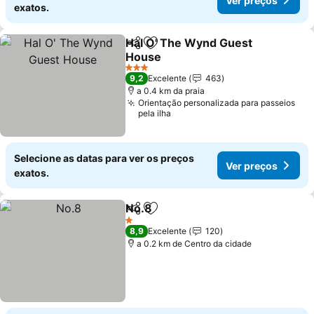
Ver preços
exatos.
Hal O' The Wynd Guest
Partilhar
Adicionar aos favoritos
House
3 Estrelas
9,2
Excelente
463
a 0.4 km da praia
Orientação personalizada para passeios
pela ilha
Selecione as datas para ver os preços
Ver preços
exatos.
No.8
Partilhar
Adicionar aos favoritos
1 Estrelas
8,9
Excelente
120
a 0.2 km de Centro da cidade