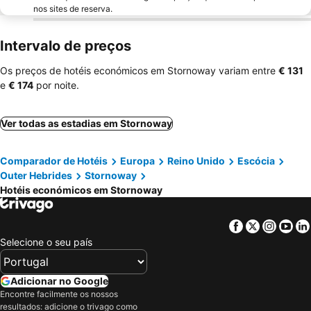
nos sites de reserva.
Intervalo de preços
Os preços de hotéis económicos em Stornoway variam entre
‎€ 131
e
‎€ 174
por noite.
Ver todas as estadias em Stornoway
Comparador de Hotéis
Europa
Reino Unido
Escócia
Outer Hebrides
Stornoway
Hotéis económicos em Stornoway
Facebook
Twitter
Insta
Yo
Selecione o seu país
Adicionar no Google
Encontre facilmente os nossos
resultados: adicione o trivago como