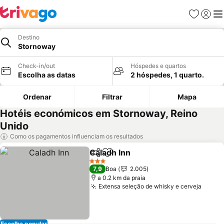
Favoritos
Iniciar
Me
Destino
Stornoway
Check-in/out
Hóspedes e quartos
Escolha as datas
2 hóspedes, 1 quarto.
Ordenar
Filtrar
Mapa
Hotéis económicos em Stornoway, Reino
Unido
Como os pagamentos influenciam os resultados
Caladh Inn
Partilhar
Adicionar aos favoritos
3 Estrelas
7,9
Boa
2.005
a 0.2 km da praia
Extensa seleção de whisky e cerveja
Escolha popular