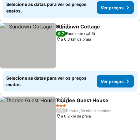
Selecione as datas para ver os preços
Ver preços
exatos.
Sundown Cottage
Partilhar
Adicionar aos favoritos
9,7
Excelente
5
a 0.3 km da praia
Selecione as datas para ver os preços
Ver preços
exatos.
Thorlee Guest House
Partilhar
Adicionar aos favoritos
3 Estrelas
/
Pontuação não disponível
a 0.2 km da praia