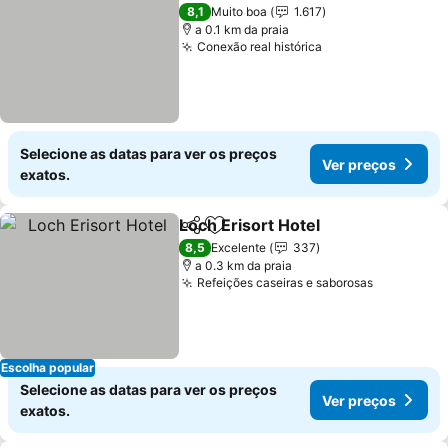
8,1
Muito boa
1.617
a 0.1 km da praia
Conexão real histórica
Selecione as datas para ver os preços
Ver preços
exatos.
Loch Erisort Hotel
Partilhar
Adicionar aos favoritos
8,5
Excelente
337
a 0.3 km da praia
Refeições caseiras e saborosas
Escolha popular
Selecione as datas para ver os preços
Ver preços
exatos.