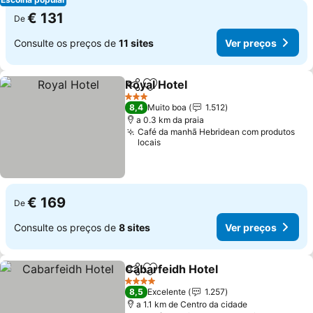
€ 131
De
Consulte os preços de
11 sites
Ver preços
Royal Hotel
Partilhar
Adicionar aos favoritos
3 Estrelas
8,4
Muito boa
1.512
a 0.3 km da praia
Café da manhã Hebridean com produtos
locais
€ 169
De
Consulte os preços de
8 sites
Ver preços
Cabarfeidh Hotel
Partilhar
Adicionar aos favoritos
4 Estrelas
8,5
Excelente
1.257
a 1.1 km de Centro da cidade