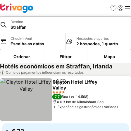
Favoritos
Iniciar
Me
Destino
Straffan
Check-in/out
Hóspedes e quartos
Escolha as datas
2 hóspedes, 1 quarto.
Ordenar
Filtrar
Mapa
Hotéis económicos em Straffan, Irlanda
Como os pagamentos influenciam os resultados
Clayton Hotel Liffey
Partilhar
Adicionar aos favoritos
Valley
Ver preços
4 Estrelas
7,7
Boa
14.598
a 6.3 km de Kilmainham Gaol
Experiências gastronômicas variadas
Ver p