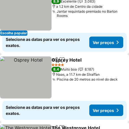
8,9
Excelente
3.063
a 1.2 km de Centro da cidade
Jantar requintado premiado no Barton
Rooms
Escolha popular
Selecione as datas para ver os preços
Ver preços
exatos.
Osprey Hotel
Partilhar
Adicionar aos favoritos
Ver preços
4 Estrelas
8,4
Muito boa
8.187
Naas, a 11.7 km de Straffan
Piscina de 20 metros ao nível do deck
Ver 
Selecione as datas para ver os preços
Ver preços
exatos.
The Westgrove Hotel