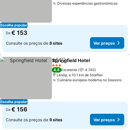
Diversas experiências gastronômicas
Ver p
Escolha popular
€ 153
De
Consulte os preços de
8 sites
Ver preços
Springfield Hotel
Partilhar
Adicionar aos favoritos
Ver preço
3 Estrelas
8,6
Excelente
4.740
Leixlip, a 10.1 km de Straffan
Culinária europeia moderna no Seasons
Ver
Escolha popular
€ 156
De
Consulte os preços de
9 sites
Ver preços