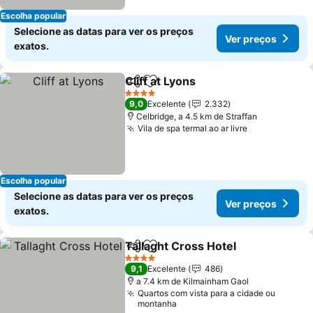
Escolha popular
Selecione as datas para ver os preços
Ver preços
exatos.
Cliff at Lyons
Partilhar
Adicionar aos favoritos
Ver preços
4 Estrelas
9,0
Excelente
2.332
Celbridge, a 4.5 km de Straffan
Vila de spa termal ao ar livre
Ver preços
Escolha popular
Selecione as datas para ver os preços
Ver preços
exatos.
Tallaght Cross Hotel
Partilhar
Adicionar aos favoritos
Ver p
4 Estrelas
9,1
Excelente
486
a 7.4 km de Kilmainham Gaol
Quartos com vista para a cidade ou
montanha