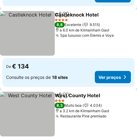
Castleknock Hotel
Partilhar
Adicionar aos favoritos
Ver pre
4 Estrelas
8,8
Excelente
9.515
a 6.0 km de Kilmainham Gaol
Spa luxuoso com Elemis e Voya
Ver preço
€ 134
De
Consulte os preços de
18 sites
Ver preços
West County Hotel
Partilhar
Adicionar aos favoritos
Ver pre
3 Estrelas
8,3
Muito boa
4.034
a 3.2 km de Kilmainham Gaol
Restaurante Pine premiado
Ver preços