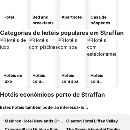
Hotel
Bed and
Aparthotel
Casa de
breakfasts
hóspedes
Categorias de hotéis populares em Straffan
Hotéis de
Hotéis
Hotéis
Hotéis
luxo
com
com spa
com
piscinas
estaciona
mento
Hotéis económicos perto de Straffan
Estes hotéis também poderão interessá-lo...
Maldron Hotel Newlands Cross
Clayton Hotel Liffey Valley
Crowne Plaza Dublin - Blanchardstown by IHG
The Green Isle Hotel Dublin