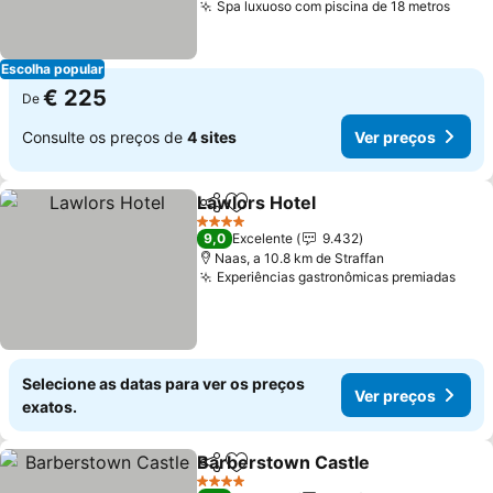
Spa luxuoso com piscina de 18 metros
Ver 
Escolha popular
€ 225
De
Consulte os preços de
4 sites
Ver preços
Lawlors Hotel
Partilhar
Adicionar aos favoritos
Ver preços
4 Estrelas
9,0
Excelente
9.432
Naas, a 10.8 km de Straffan
Experiências gastronômicas premiadas
Ver 
Selecione as datas para ver os preços
Ver preços
exatos.
Barberstown Castle
Partilhar
Adicionar aos favoritos
Ver p
4 Estrelas