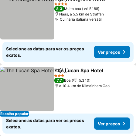
Partilhar
Adicionar aos favoritos
Ver 
4 Estrelas
8,3
Muito boa
5.188
Naas, a 5.5 km de Straffan
Culinária italiana versátil
Ver preços
Selecione as datas para ver os preços
Ver preços
exatos.
The Lucan Spa Hotel
Partilhar
Adicionar aos favoritos
Ver p
3 Estrelas
7,7
Boa
5.340
a 10.4 km de Kilmainham Gaol
Escolha popular
Selecione as datas para ver os preços
Ver preços
exatos.