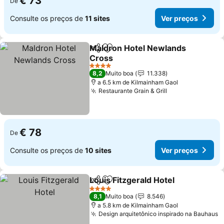
€ 73
De
Consulte os preços de
11 sites
Ver preços
Maldron Hotel Newlands
Partilhar
Adicionar aos favoritos
Cross
Ver preços
4 Estrelas
8,2
Muito boa
11.338
a 6.5 km de Kilmainham Gaol
Restaurante Grain & Grill
Ver preços
€ 78
De
Consulte os preços de
10 sites
Ver preços
Louis Fitzgerald Hotel
Partilhar
Adicionar aos favoritos
Ver 
4 Estrelas
8,1
Muito boa
8.546
a 5.8 km de Kilmainham Gaol
Design arquitetônico inspirado na Bauhaus
V