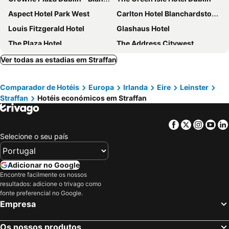
Aspect Hotel Park West
Carlton Hotel Blanchardstown
Louis Fitzgerald Hotel
Glashaus Hotel
The Plaza Hotel
The Address Citywest
Tallaght Cross Hotel
Castleknock Hotel
Ver todas as estadias em Straffan
Maldron Hotel Tallaght
West County Hotel
Comparador de Hotéis
Europa
Irlanda
Eire
Leinster
Leixlip Manor Hotel
The Lucan Spa Hotel
Straffan
Hotéis económicos em Straffan
Ashemere Lodge
The K Club
Court Yard Hotel
Lawlors Hotel
Facebook
Twitter
Insta
Yo
Barberstown Castle
Carton House A Fairmont Managed hotel
Selecione o seu país
Monaghans Harbour Hotel
voco the Club - Dublin Gateway by IHG
Glenroyal Hotel
53 Luxury Rooms
Adicionar no Google
Encontre facilmente os nossos
Maynooth Serviced Studios
Springfield Hotel
resultados: adicione o trivago como
Finnstown Castle
Citywest Hotel
fonte preferencial no Google.
Empresa
Killashee Hotel
Dunboyne Castle Hotel & Spa
Hotel ibis Dublin
Red Cow Moran
Os nossos produtos