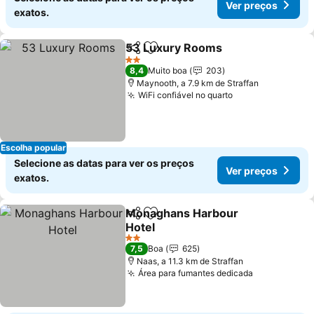
Ver preços
exatos.
53 Luxury Rooms
Partilhar
Adicionar aos favoritos
Ver preç
2 Estrelas
8,4
Muito boa
203
Maynooth, a 7.9 km de Straffan
WiFi confiável no quarto
Ver preços
Escolha popular
Selecione as datas para ver os preços
Ver preços
exatos.
Monaghans Harbour
Partilhar
Adicionar aos favoritos
Hotel
Ver preços
2 Estrelas
7,5
Boa
625
Naas, a 11.3 km de Straffan
Área para fumantes dedicada
Ver preços