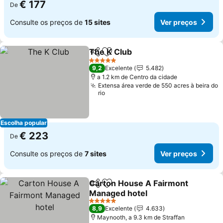
€ 177
De
Consulte os preços de
15 sites
Ver preços
The K Club
Partilhar
Adicionar aos favoritos
Ver preços
5 Estrelas
9,2
Excelente
5.482
a 1.2 km de Centro da cidade
Extensa área verde de 550 acres à beira do
rio
Escolha popular
€ 223
De
Consulte os preços de
7 sites
Ver preços
Carton House A Fairmont
Partilhar
Adicionar aos favoritos
Managed hotel
Ver preços
5 Estrelas
8,9
Excelente
4.633
Maynooth, a 9.3 km de Straffan