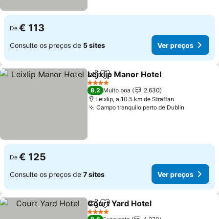
€ 113
De
Consulte os preços de
5 sites
Ver preços
Leixlip Manor Hotel
Partilhar
Adicionar aos favoritos
Ver pr
4 Estrelas
8,2
Muito boa
2.630
Leixlip, a 10.5 km de Straffan
Campo tranquilo perto de Dublin
Ver preç
€ 125
De
Consulte os preços de
7 sites
Ver preços
Court Yard Hotel
Partilhar
Adicionar aos favoritos
Ver preço
4 Estrelas