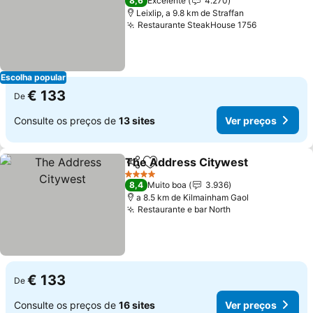
8,6
Excelente
4.270
Leixlip, a 9.8 km de Straffan
Restaurante SteakHouse 1756
Ver preço
Escolha popular
€ 133
De
Consulte os preços de
13 sites
Ver preços
The Address Citywest
Partilhar
Adicionar aos favoritos
Ver
4 Estrelas
8,4
Muito boa
3.936
a 8.5 km de Kilmainham Gaol
Restaurante e bar North
Ver preços
€ 133
De
Consulte os preços de
16 sites
Ver preços