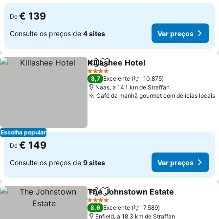
€ 139
De
Consulte os preços de
4 sites
Ver preços
Killashee Hotel
Partilhar
Adicionar aos favoritos
Ver preços
4 Estrelas
8,7
Excelente
10.875
Naas, a 14.1 km de Straffan
Café da manhã gourmet com delícias locais
V
Escolha popular
€ 149
De
Consulte os preços de
9 sites
Ver preços
The Johnstown Estate
Partilhar
Adicionar aos favoritos
Ver
4 Estrelas
8,6
Excelente
7.589
Enfield, a 18.3 km de Straffan