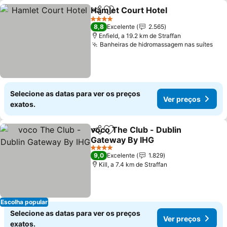
Hamlet Court Hotel
Partilhar
Adicionar aos favoritos
Ver pr
4 Estrelas
8,8
Excelente
2.565
Enfield, a 19.2 km de Straffan
Banheiras de hidromassagem nas suítes
Ver
Selecione as datas para ver os preços
Ver preços
exatos.
voco The Club - Dublin
Partilhar
Adicionar aos favoritos
Gateway By IHG
Ver preços
4 Estrelas
9,0
Excelente
1.829
Kill, a 7.4 km de Straffan
Escolha popular
Selecione as datas para ver os preços
Ver preços
exatos.