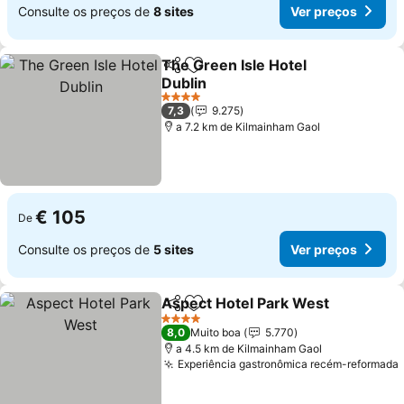
Consulte os preços de
8 sites
Ver preços
The Green Isle Hotel
Partilhar
Adicionar aos favoritos
Dublin
Ver preços
4 Estrelas
7,3
9.275
a 7.2 km de Kilmainham Gaol
€ 105
De
Consulte os preços de
5 sites
Ver preços
Aspect Hotel Park West
Partilhar
Adicionar aos favoritos
Ve
4 Estrelas
8,0
Muito boa
5.770
a 4.5 km de Kilmainham Gaol
Experiência gastronômica recém-reformada