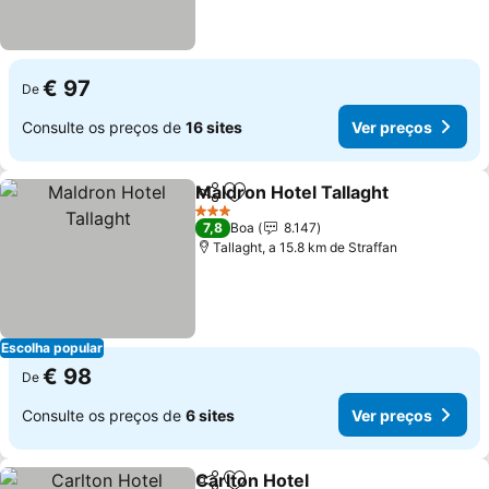
€ 97
De
Consulte os preços de
16 sites
Ver preços
Maldron Hotel Tallaght
Partilhar
Adicionar aos favoritos
Ver
3 Estrelas
7,8
Boa
8.147
Tallaght, a 15.8 km de Straffan
Escolha popular
€ 98
De
Consulte os preços de
6 sites
Ver preços
Carlton Hotel