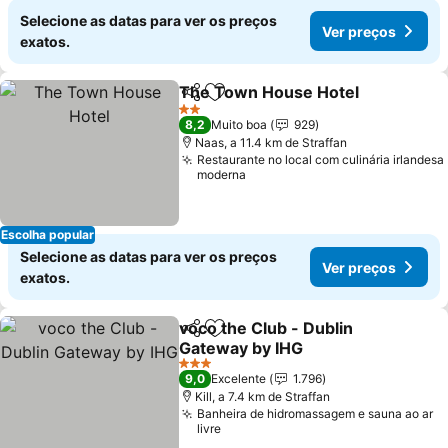
Selecione as datas para ver os preços
Ver preços
exatos.
The Town House Hotel
Partilhar
Adicionar aos favoritos
Ver
2 Estrelas
8,2
Muito boa
929
Naas, a 11.4 km de Straffan
Restaurante no local com culinária irlandesa
moderna
Escolha popular
Selecione as datas para ver os preços
Ver preços
exatos.
voco the Club - Dublin
Partilhar
Adicionar aos favoritos
Gateway by IHG
Ver preços
3 Estrelas
9,0
Excelente
1.796
Kill, a 7.4 km de Straffan
Banheira de hidromassagem e sauna ao ar
livre