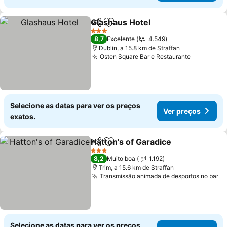
Glashaus Hotel
Partilhar
Adicionar aos favoritos
Ver preços
3 Estrelas
8,7
Excelente
4.549
Dublin, a 15.8 km de Straffan
Osten Square Bar e Restaurante
Ver preç
Selecione as datas para ver os preços
Ver preços
exatos.
Hatton's of Garadice
Partilhar
Adicionar aos favoritos
Ver p
3 Estrelas
8,2
Muito boa
1.192
Trim, a 15.6 km de Straffan
Transmissão animada de desportos no bar
Ve
Selecione as datas para ver os preços