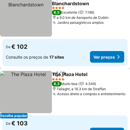
Partilhar
Adicionar aos favoritos
Blanchardstown
Ver preços
4 Estrelas
8,5
Excelente
7.186
a 9.0 km de Aeroporto de Dublin
Jardins paisagísticos amplos
Ver preços
€ 102
De
Consulte os preços de
17 sites
Ver preços
The Plaza Hotel
Partilhar
Adicionar aos favoritos
Ver preços
4 Estrelas
8,3
Muito boa
4.546
Tallaght, a 16.3 km de Straffan
Acesso direto a compras e entretenimento
Ve
Escolha popular
€ 103
De