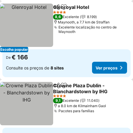
Glenroyal Hotel
Partilhar
Adicionar aos favoritos
Ver preços
4 Estrelas
8,6
Excelente
8.199
Maynooth, a 7.7 km de Straffan
Excelente localização no centro de
Maynooth
Escolha popular
€ 166
De
Consulte os preços de
8 sites
Ver preços
Crowne Plaza Dublin -
Partilhar
Adicionar aos favoritos
Blanchardstown by IHG
Ver preços
4 Estrelas
9,1
Excelente
11.040
a 8.0 km de Kilmainham Gaol
Pacotes para famílias
Ver preços