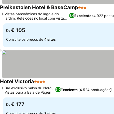
Preikestolen Hotel & BaseCamp
3 Estrelas
Ver preços
Vistas panorâmicas do lago e do
Excelente
(4.922 pont
8,6
jardim, Refeições no local com vista
Ver preços
para o lago
€ 105
De
Consulte os preços de
4 sites
Hotel Victoria
4 Estrelas
Ver preços
Bar exclusivo Salon du Nord,
Excelente
(4.524 pontuações)
9,0
Vistas para a Baía de Vågen
Ver preços
€ 177
De
Consulte os preços de
3 sites