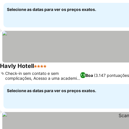
Ver preços
porto
Selecione as datas para ver os preços exatos.
Havly Hotell
4 Estrelas
Ver preços
Check-in sem contato e sem
Boa
(3.147 pontuações
7,5
complicações, Acesso a uma academia
Ver preços
externa
Selecione as datas para ver os preços exatos.