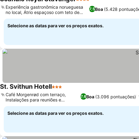
4 Estrelas
Ver preços
Experiência gastronômica norueguesa
Boa
(5.428 pontuaçõ
7,5
no local, Átrio espaçoso com teto de
Ver preços
vidro
Selecione as datas para ver os preços exatos.
St. Svithun Hotell
3 Estrelas
Ver preços
Café Morgenrød com terraço,
Boa
(3.096 pontuações)
7,6
Instalações para reuniões e
Ver preços
banquetes
Selecione as datas para ver os preços exatos.