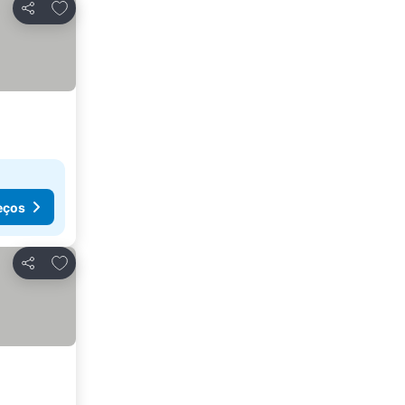
Adicionar aos favoritos
Partilhar
eços
Adicionar aos favoritos
Partilhar