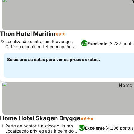
Thon Hotel Maritim
3 Estrelas
Ver preços
Localização central em Stavanger,
Excelente
(3.787 pontu
8,9
Café da manhã buffet com opções
Ver preços
orgânicas
Selecione as datas para ver os preços exatos.
Home Hotel Skagen Brygge
4 Estrelas
Ver preços
Perto de pontos turísticos culturais,
Excelente
(4.206 pontua
8,6
Localização privilegiada à beira do