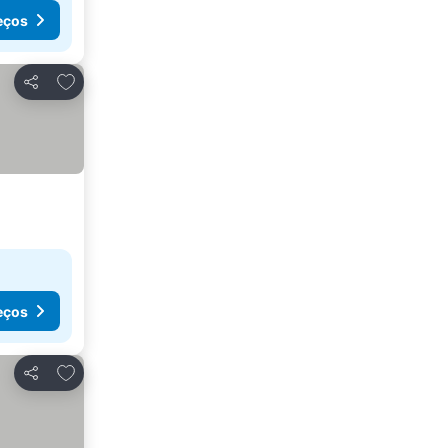
eços
Adicionar aos favoritos
Partilhar
eços
Adicionar aos favoritos
Partilhar