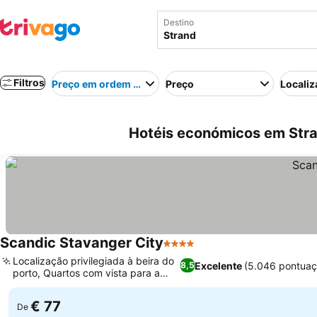
Destino
Filtros
Preço em ordem crescente
Preço
Localiz
Hotéis económicos em Str
Scandic Stavanger City
4 Estrelas
Ver preços
Localização privilegiada à beira do
Excelente
(5.046 pontuaç
8,5
porto, Quartos com vista para a
Ver preços
água
€ 77
De