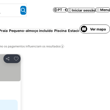
PT · €
Menu
Iniciar sessão
.
Ver mapa
Praia
Pequeno-almoço incluído
Piscina
Estacionamento
Apartho
o os pagamentos influenciam os resultados
Adicionar aos favoritos
Partilhar