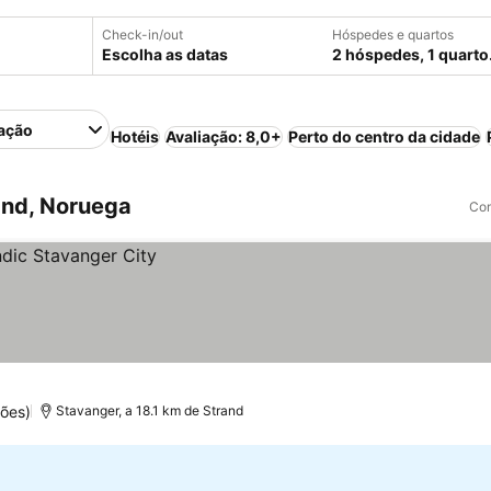
Check-in/out
Hóspedes e quartos
Escolha as datas
2 hóspedes, 1 quarto
ação
Hotéis
Avaliação: 8,0+
Perto do centro da cidade
and, Noruega
Com
ões)
Stavanger, a 18.1 km de Strand