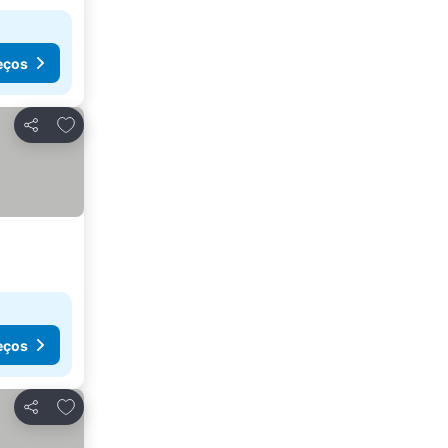
eços
Adicionar aos favoritos
Partilhar
eços
Adicionar aos favoritos
Partilhar