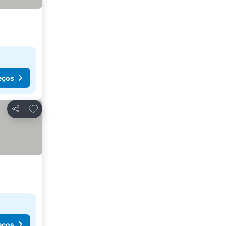
eços
Adicionar aos favoritos
Partilhar
eços