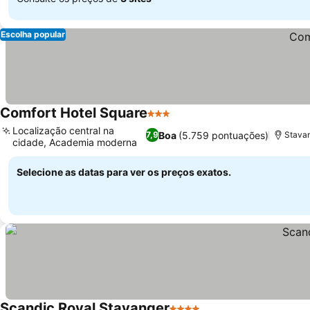
Escolha popular
Comfort Hotel Square
3 Estrelas
Ver preços
Localização central na
Boa
(5.759 pontuações)
7,9
Stavan
cidade, Academia moderna
Ver preços
Selecione as datas para ver os preços exatos.
Scandic Royal Stavanger