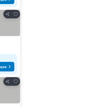
Adicionar aos favoritos
Partilhar
eços
Adicionar aos favoritos
Partilhar