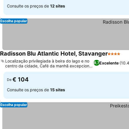
Consulte os preços de
12 sites
Escolha popular
Radisson Blu Atlantic Hotel, Stavanger
4 Estrelas
Ver
Localização privilegiada à beira do lago e no
Excelente
(10.
8,7
centro da cidade, Café da manhã excepcional
Ver preços
com delícias locais
€ 104
De
Consulte os preços de
15 sites
Escolha popular