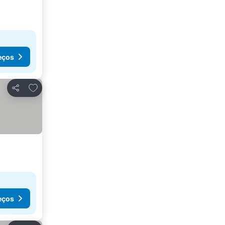
eços
Adicionar aos favoritos
Partilhar
eços