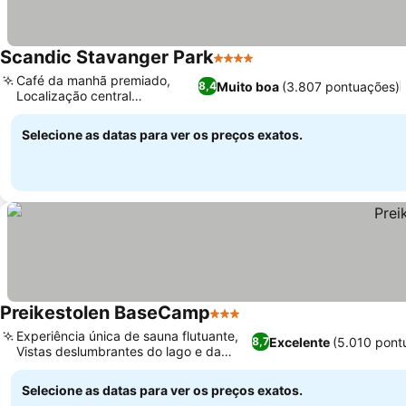
Scandic Stavanger Park
4 Estrelas
Ver preços
Café da manhã premiado,
Muito boa
(3.807 pontuações)
8,4
Localização central
Ver preços
privilegiada
Selecione as datas para ver os preços exatos.
Preikestolen BaseCamp
3 Estrelas
Ver preços
Experiência única de sauna flutuante,
Excelente
(5.010 pont
8,7
Vistas deslumbrantes do lago e da
Ver preços
montanha
Selecione as datas para ver os preços exatos.