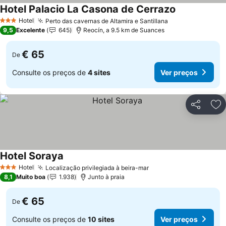
Hotel Palacio La Casona de Cerrazo
Ver preços
Hotel
Perto das cavernas de Altamira e Santillana
Ver preços
3 Estrelas
9,5
Excelente
645
Reocín, a 9.5 km de Suances
€ 65
De
Consulte os preços de
4 sites
Ver preços
Partilhar
Ad
Hotel Soraya
Ver preços
Hotel
Localização privilegiada à beira-mar
Ver preços
3 Estrelas
8,1
Muito boa
1.938
Junto à praia
€ 65
De
Consulte os preços de
10 sites
Ver preços