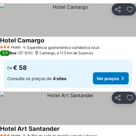
Partilhar
Ad
Hotel Camargo
Ver preços
Hotel
Experiência gastronômica cantábrica local
Ver preços
3 Estrelas
7,7
Boa
870
Camargo, a 11.5 km de Suances
€ 58
De
Consulte os preços de
4 sites
Ver preços
Partilhar
Ad
Hotel Art Santander
Ver preços
Hotel
Buffet de café da manhã variado e fresco