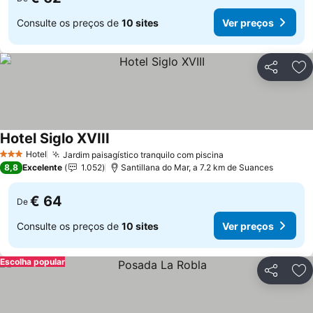
Consulte os preços de
10 sites
Ver preços
Partilhar
Ad
Hotel Siglo XVIII
Ver preços
Hotel
Jardim paisagístico tranquilo com piscina
Ver preços
3 Estrelas
8,8
Excelente
1.052
Santillana do Mar, a 7.2 km de Suances
€ 64
De
Consulte os preços de
10 sites
Ver preços
Escolha popular
Partilhar
Ad