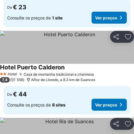
€ 23
De
Consulte os preços de
1 site
Ver preços
Partilhar
Ad
Hotel Puerto Calderon
Ver preços
Hotel
Casa de montanha tradicional e charmosa
Ver preços
2 Estrelas
7,4
556
Alfoz de Lloredo, a 8.3 km de Suances
€ 44
De
Consulte os preços de
8 sites
Ver preços
Partilhar
Ad