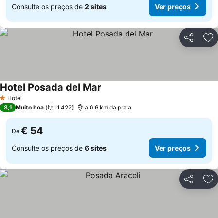
Consulte os preços de
2 sites
Ver preços
Partilhar
Ad
Hotel Posada del Mar
Ver preços
Hotel
1 Estrelas
8,1
Muito boa
1.422
a 0.6 km da praia
€ 54
De
Consulte os preços de
6 sites
Ver preços
Partilhar
Ad