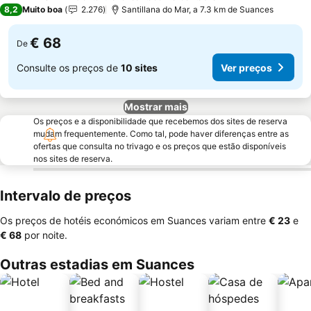
3 Estrelas
8,2
Muito boa
2.276
Santillana do Mar, a 7.3 km de Suances
€ 68
De
Consulte os preços de
10 sites
Ver preços
Mostrar mais
Os preços e a disponibilidade que recebemos dos sites de reserva
mudam frequentemente. Como tal, pode haver diferenças entre as
ofertas que consulta no trivago e os preços que estão disponíveis
nos sites de reserva.
Intervalo de preços
Os preços de hotéis económicos em Suances variam entre
‎€ 23
e
‎€ 68
por noite.
Outras estadias em Suances