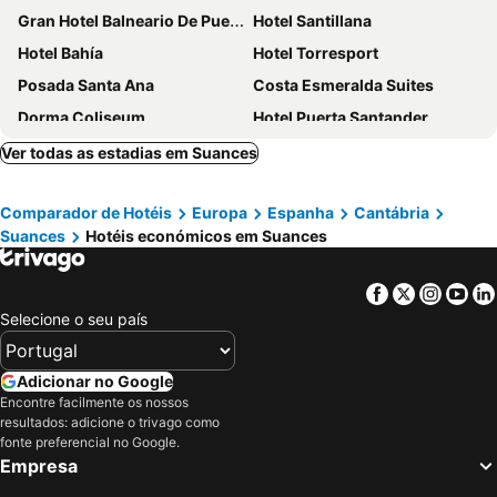
Gran Hotel Balneario De Puente Viesgo
Hotel Santillana
Hotel Bahía
Hotel Torresport
Posada Santa Ana
Costa Esmeralda Suites
Dorma Coliseum
Hotel Puerta Santander
Hotel Los Angeles
Soho Boutique Palacio de Pombo
Ver todas as estadias em Suances
Hotel Ría de Suances
Hotel Arha Santander
Comparador de Hotéis
Europa
Espanha
Cantábria
Hotel Faranda Alisas Santander, Ascend Hotel Collection
Hotel Bedoya
Suances
Hotéis económicos em Suances
Abba Santander Hotel
Hotel Milagros Golf Spa
Hotel Picos de Europa
Gran Hotel Suances
Facebook
Twitter
Insta
Yo
Hotel Museo Los Infantes
Hotel Montedobra
Selecione o seu país
Hotel San Millán
Palacio Garcia Quijano
Posada de Ongayo
Hotel Puerto Calderon
Adicionar no Google
Encontre facilmente os nossos
Hotel Besaya
Hotel Villa Maria
resultados: adicione o trivago como
Hotel Art Santander
Hotel Soraya
fonte preferencial no Google.
Empresa
Hotel Montañés
Puerta de Santillana