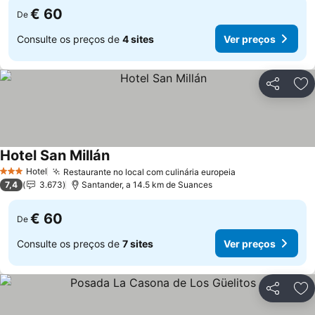
€ 60
De
Consulte os preços de
4 sites
Ver preços
Partilhar
Ad
Hotel San Millán
Ver preços
Hotel
Restaurante no local com culinária europeia
Ver preços
3 Estrelas
7,4
3.673
Santander, a 14.5 km de Suances
€ 60
De
Consulte os preços de
7 sites
Ver preços
Partilhar
Ad