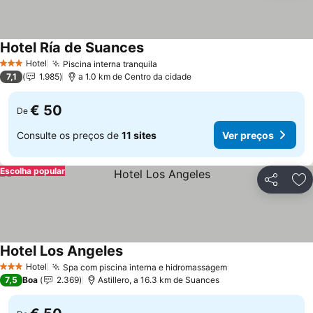
Hotel Ría de Suances
Ver preços
Hotel
Piscina interna tranquila
Ver preços
3 Estrelas
7,1
1.985
a 1.0 km de Centro da cidade
€ 50
De
Consulte os preços de
11 sites
Ver preços
Escolha popular
Partilhar
Ad
Hotel Los Angeles
Ver preços
Hotel
Spa com piscina interna e hidromassagem
Ver preços
3 Estrelas
7,5
Boa
2.369
Astillero, a 16.3 km de Suances