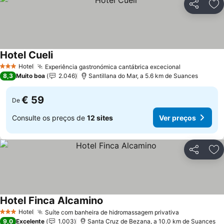
Partilhar
Ad
Hotel Cueli
Ver preços
Hotel
Experiência gastronómica cantábrica excecional
Ver preços
3 Estrelas
8,3
Muito boa
2.046
Santillana do Mar, a 5.6 km de Suances
€ 59
De
Consulte os preços de
12 sites
Ver preços
Partilhar
Ad
Hotel Finca Alcamino
Ver preços
Hotel
Suíte com banheira de hidromassagem privativa
Ver preços
3 Estrelas
9,0
Excelente
1.003
Santa Cruz de Bezana, a 10.0 km de Suances