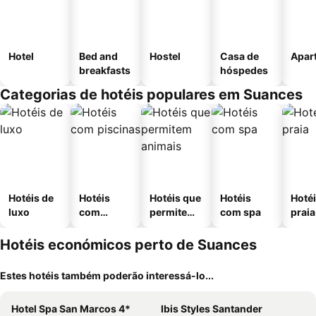
Hotel
Bed and
Hostel
Casa de
Apar
breakfasts
hóspedes
Categorias de hotéis populares em Suances
Hotéis de
Hotéis
Hotéis que
Hotéis
Hotéi
luxo
com
permitem
com spa
praia
piscinas
animais
Hotéis económicos perto de Suances
Estes hotéis também poderão interessá-lo...
Hotel Spa San Marcos 4*
Ibis Styles Santander