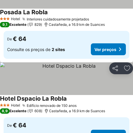
Posada La Robla
Ver preços
Hotel
Interiores cuidadosamente projetados
Ver preços
3 Estrelas
9,1
Excelente
829
Castañeda, a 16.9 km de Suances
€ 64
De
Consulte os preços de
2 sites
Ver preços
Partilhar
Ad
Hotel Dspacio La Robla
Ver preços
Hotel
Edifício renovado de 150 anos
Ver preços
3 Estrelas
8,9
Excelente
608
Castañeda, a 16.9 km de Suances
€ 64
De