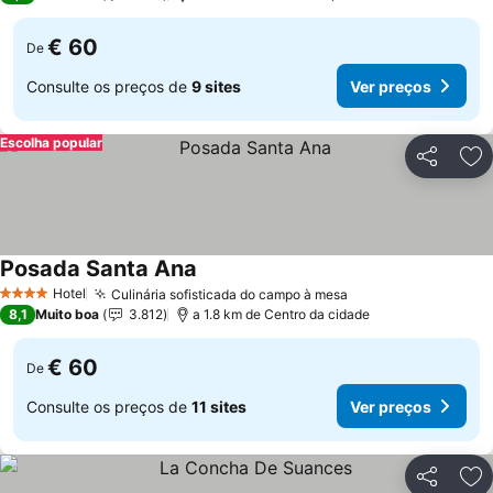
€ 60
De
Consulte os preços de
9 sites
Ver preços
Escolha popular
Partilhar
Ad
Posada Santa Ana
Ver preços
Hotel
Culinária sofisticada do campo à mesa
Ver preços
4 Estrelas
8,1
Muito boa
3.812
a 1.8 km de Centro da cidade
€ 60
De
Consulte os preços de
11 sites
Ver preços
Partilhar
Ad