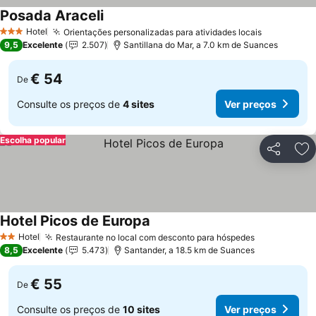
Posada Araceli
Ver preços
Hotel
Orientações personalizadas para atividades locais
Ver preço
3 Estrelas
9,5
Excelente
2.507
Santillana do Mar, a 7.0 km de Suances
€ 54
De
Consulte os preços de
4 sites
Ver preços
Escolha popular
Partilhar
Ad
Hotel Picos de Europa
Ver preços
Hotel
Restaurante no local com desconto para hóspedes
Ver preços
2 Estrelas
8,5
Excelente
5.473
Santander, a 18.5 km de Suances
€ 55
De
Consulte os preços de
10 sites
Ver preços