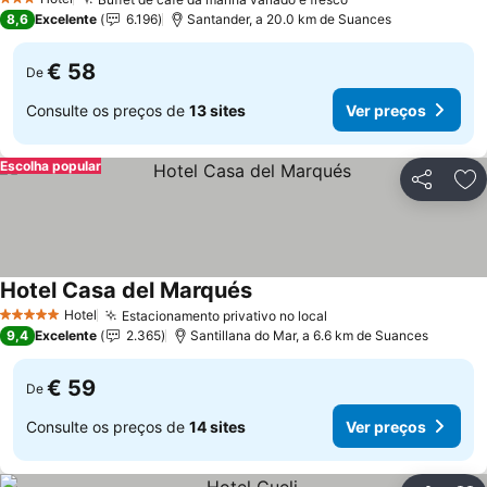
Ver preços
3 Estrelas
8,6
Excelente
6.196
Santander, a 20.0 km de Suances
€ 58
De
Consulte os preços de
13 sites
Ver preços
Escolha popular
Partilhar
Ad
Hotel Casa del Marqués
Ver preços
Hotel
Estacionamento privativo no local
Ver preços
5 Estrelas
9,4
Excelente
2.365
Santillana do Mar, a 6.6 km de Suances
€ 59
De
Consulte os preços de
14 sites
Ver preços