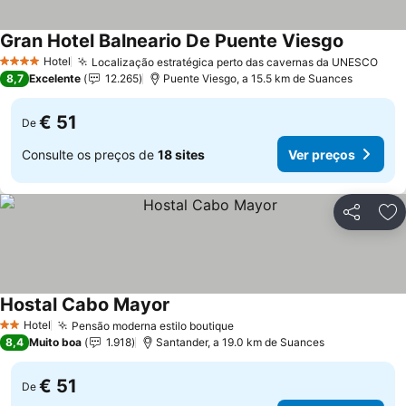
Gran Hotel Balneario De Puente Viesgo
Ver preç
Hotel
Localização estratégica perto das cavernas da UNESCO
Ver
4 Estrelas
8,7
Excelente
12.265
Puente Viesgo, a 15.5 km de Suances
€ 51
De
Consulte os preços de
18 sites
Ver preços
Partilhar
Ad
Hostal Cabo Mayor
Ver preços
Hotel
Pensão moderna estilo boutique
Ver preços
2 Estrelas
8,4
Muito boa
1.918
Santander, a 19.0 km de Suances
€ 51
De