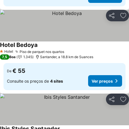
Partilhar
Ad
Hotel Bedoya
Ver preços
Hotel
Piso de parquet nos quartos
Ver preços
1 Estrelas
7,5
Boa
1.345
Santander, a 18.8 km de Suances
€ 55
De
Consulte os preços de
4 sites
Ver preços
Partilhar
Ad
Ibis Styles Santander