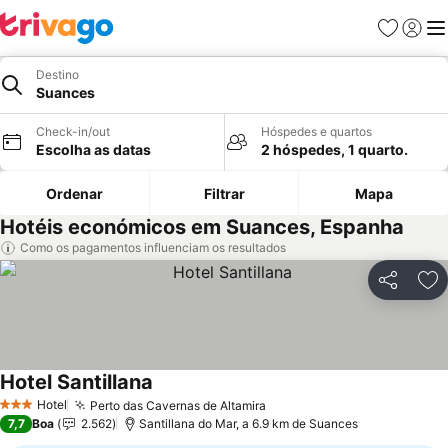
Favoritos
Iniciar
Me
Destino
Suances
Check-in/out
Hóspedes e quartos
Escolha as datas
2 hóspedes, 1 quarto.
Ordenar
Filtrar
Mapa
Hotéis económicos em Suances, Espanha
Como os pagamentos influenciam os resultados
Partilhar
Ad
Hotel Santillana
Ver preços
Hotel
Perto das Cavernas de Altamira
Ver preços
3 Estrelas
7,7
Boa
2.562
Santillana do Mar, a 6.9 km de Suances