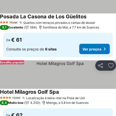
Posada La Casona de Los Güelitos
Ver preços
Hotel
Quartos com terraços privados e camas de dossel
Ver preços
3 Estrelas
9,1
Excelente
584
Santillana do Mar, a 7.7 km de Suances
€ 61
De
Consulte os preços de
6 sites
Ver preços
Escolha popular
Partilhar
Ad
Hotel Milagros Golf Spa
Ver preços
Hotel
Localização à beira-mar na Praia de Usil
Ver preços
4 Estrelas
8,4
Muito boa
4.350
Miengo, a 5.8 km de Suances
€ 62
De