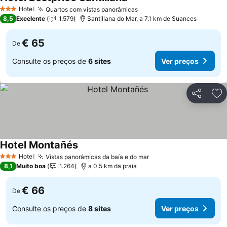
Ver preços
Hotel
Quartos com vistas panorâmicas
Ver preços
3 Estrelas
8,5
Excelente
1.579
Santillana do Mar, a 7.1 km de Suances
€ 65
De
Consulte os preços de
6 sites
Ver preços
Partilhar
Ad
Hotel Montañés
Ver preços
Hotel
Vistas panorâmicas da baía e do mar
Ver preços
3 Estrelas
8,1
Muito boa
1.264
a 0.5 km da praia
€ 66
De
Consulte os preços de
8 sites
Ver preços