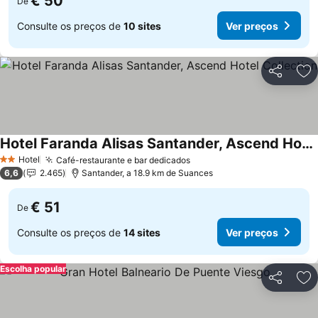
€ 50
De
Consulte os preços de
10 sites
Ver preços
Partilhar
Ad
Hotel Faranda Alisas Santander, Ascend Hotel Collection
Ver preços
Hotel
Café-restaurante e bar dedicados
Ver preços
2 Estrelas
6,6
2.465
Santander, a 18.9 km de Suances
€ 51
De
Consulte os preços de
14 sites
Ver preços
Escolha popular
Partilhar
Ad