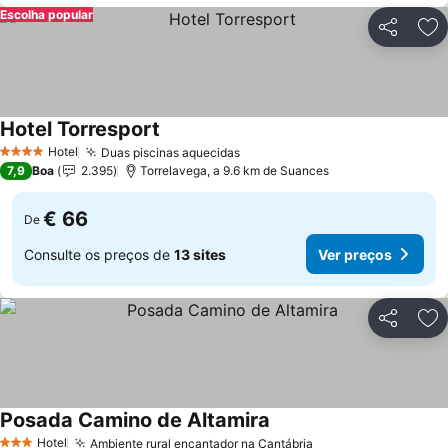
Escolha popular
Partilhar
Ad
Hotel Torresport
Ver preços
Hotel
Duas piscinas aquecidas
Ver preços
4 Estrelas
7,9
Boa
2.395
Torrelavega, a 9.6 km de Suances
€ 66
De
Consulte os preços de
13 sites
Ver preços
Partilhar
Ad
Posada Camino de Altamira
Ver preços
Hotel
Ambiente rural encantador na Cantábria
Ver preços