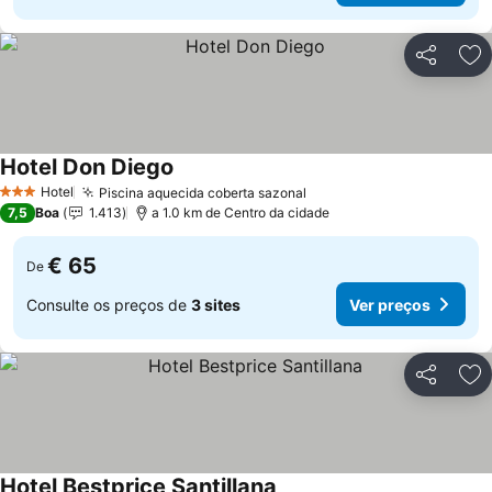
Partilhar
Ad
Hotel Don Diego
Ver preços
Hotel
Piscina aquecida coberta sazonal
Ver preços
3 Estrelas
7,5
Boa
1.413
a 1.0 km de Centro da cidade
€ 65
De
Consulte os preços de
3 sites
Ver preços
Partilhar
Ad
Hotel Bestprice Santillana