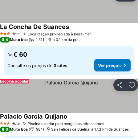
La Concha De Suances
Ver preços
Hotel
Localização privilegiada à beira-mar
Ver preços
3 Estrelas
8,4
Muito boa
1.511
a 0.1 km da praia
€ 60
De
Consulte os preços de
3 sites
Ver preços
Escolha popular
Partilhar
Ad
Palacio Garcia Quijano
Ver preços
Hotel
Piscina exterior para mergulhos refrescantes
Ver preços
3 Estrelas
8,0
Muito boa
984
San Felices de Buelna, a 17.3 km de Suances