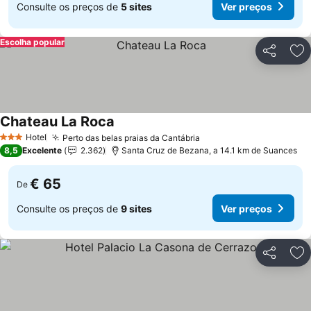
Consulte os preços de
5 sites
Ver preços
Escolha popular
Partilhar
Ad
Chateau La Roca
Ver preços
Hotel
Perto das belas praias da Cantábria
Ver preços
3 Estrelas
8,5
Excelente
2.362
Santa Cruz de Bezana, a 14.1 km de Suances
€ 65
De
Consulte os preços de
9 sites
Ver preços
Partilhar
Ad