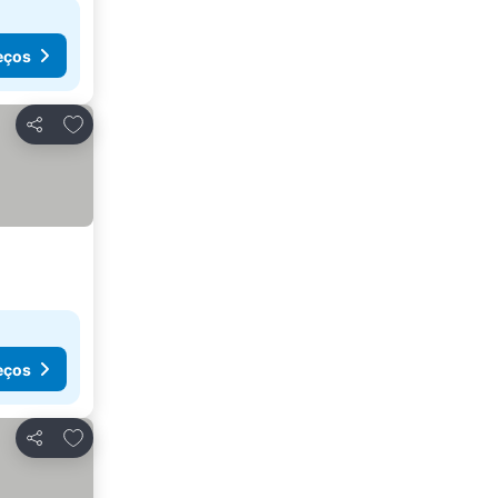
eços
Adicionar aos favoritos
Partilhar
eços
Adicionar aos favoritos
Partilhar