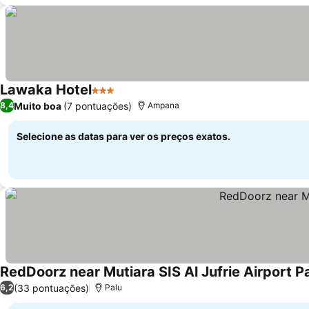
Lawaka Hotel
3 Estrelas
Muito boa
(7 pontuações)
8,4
Ampana
Selecione as datas para ver os preços exatos.
RedDoorz near Mutiara SIS Al Jufrie Airport P
(33 pontuações)
6,2
Palu