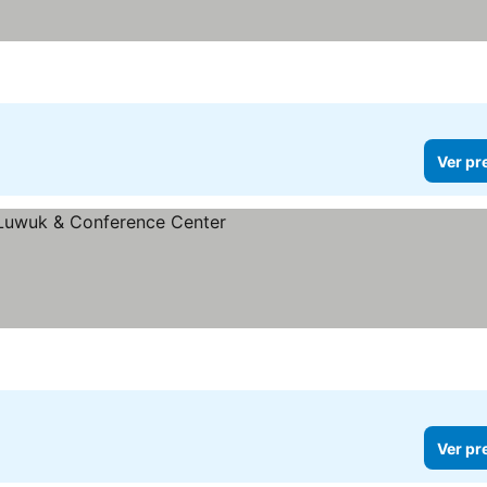
Ver pr
las
Ver pr