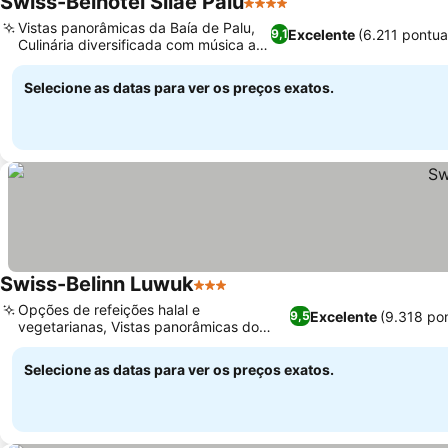
Swiss-Belhotel Silae Palu
4 Estrelas
Vistas panorâmicas da Baía de Palu,
Excelente
(6.211 pontu
9,1
Culinária diversificada com música ao
vivo
Selecione as datas para ver os preços exatos.
Swiss-Belinn Luwuk
3 Estrelas
Opções de refeições halal e
Excelente
(9.318 po
9,5
vegetarianas, Vistas panorâmicas do
topo da colina e do mar
Selecione as datas para ver os preços exatos.