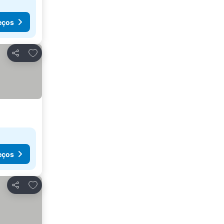
eços
Adicionar aos favoritos
Partilhar
eços
Adicionar aos favoritos
Partilhar