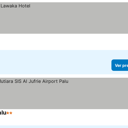
Ver pr
alu
2 Estrelas