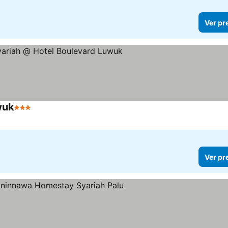
Ver pr
wuk
3 Estrelas
Ver pr