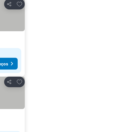
Adicionar aos favoritos
Partilhar
eços
Adicionar aos favoritos
Partilhar