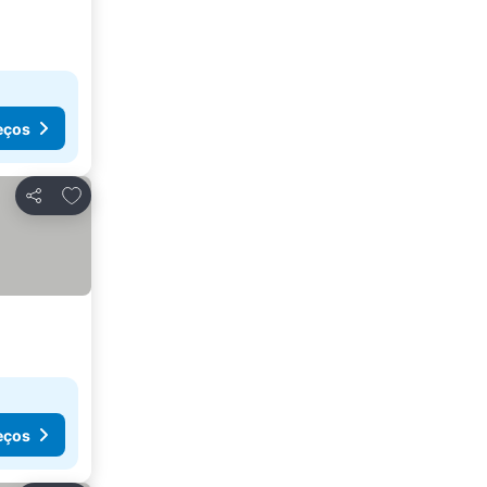
eços
Adicionar aos favoritos
Partilhar
eços