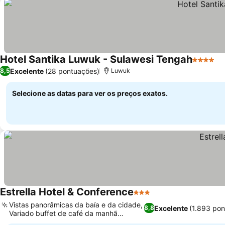
Hotel Santika Luwuk - Sulawesi Tengah
4 Estrel
Excelente
(28 pontuações)
8,5
Luwuk
Selecione as datas para ver os preços exatos.
Estrella Hotel & Conference
3 Estrelas
Vistas panorâmicas da baía e da cidade,
Excelente
(1.893 pon
8,8
Variado buffet de café da manhã
internacional