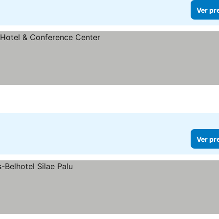
Ver pr
as
Ver pr