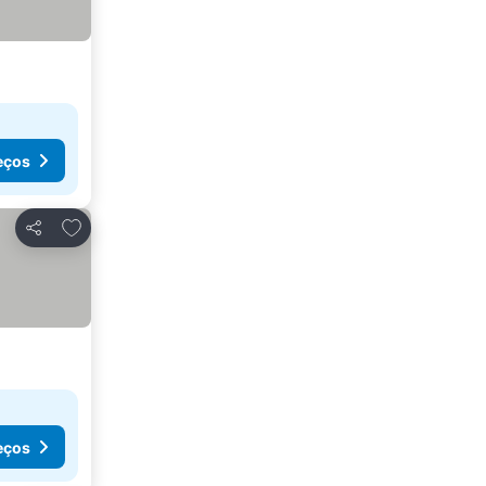
eços
Adicionar aos favoritos
Partilhar
eços