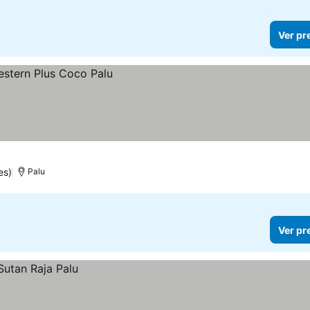
Ver pr
es)
Palu
Ver pr