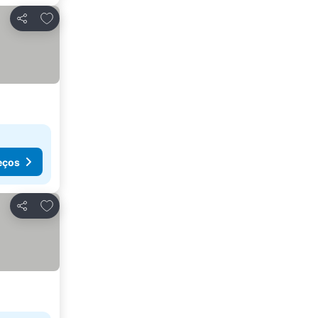
Adicionar aos favoritos
Partilhar
eços
Adicionar aos favoritos
Partilhar