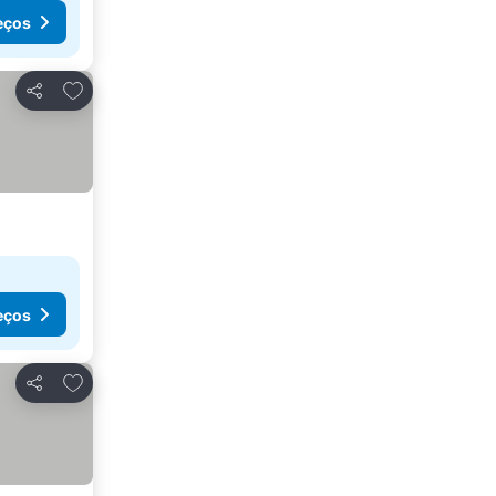
eços
Adicionar aos favoritos
Partilhar
eços
Adicionar aos favoritos
Partilhar