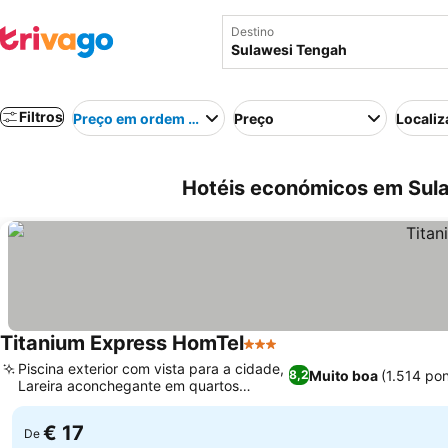
Destino
Filtros
Preço em ordem crescente
Preço
Localiz
Hotéis económicos em Sula
Titanium Express HomTel
3 Estrelas
Piscina exterior com vista para a cidade,
Muito boa
(1.514 po
8,2
Lareira aconchegante em quartos
selecionados
€ 17
De