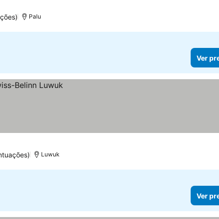
ações)
Palu
Ver pr
ntuações)
Luwuk
Ver pr