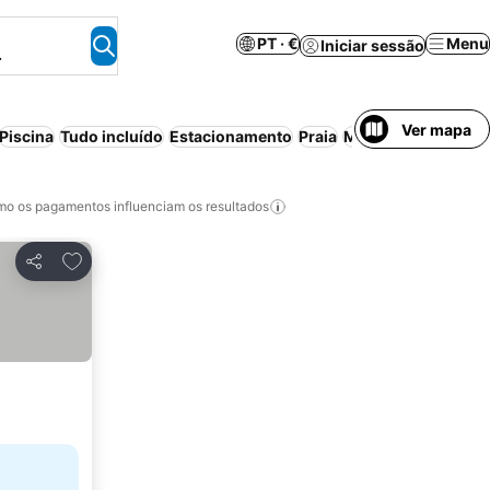
PT · €
Menu
Iniciar sessão
.
Ver mapa
Piscina
Tudo incluído
Estacionamento
Praia
Meia-pensão
Apart
o os pagamentos influenciam os resultados
Adicionar aos favoritos
Partilhar