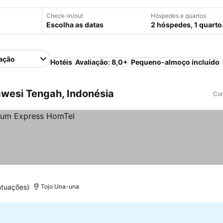
Check-in/out
Hóspedes e quartos
Escolha as datas
2 hóspedes, 1 quarto
ação
Hotéis
Avaliação: 8,0+
Pequeno-almoço incluído
wesi Tengah, Indonésia
Com
ntuações)
Tojo Una-una