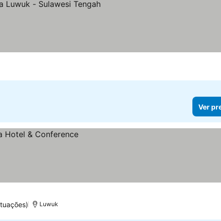
as
Ver pr
tuações)
Luwuk