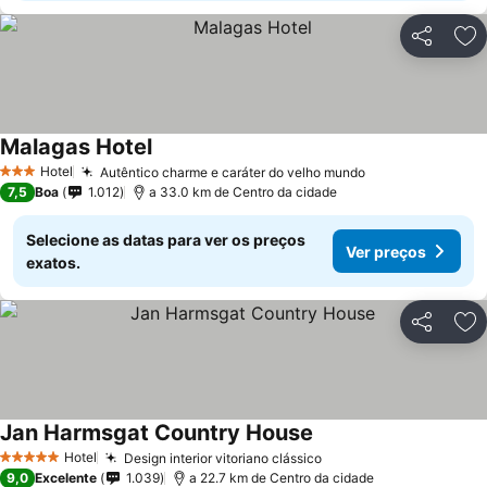
Partilhar
Ad
Malagas Hotel
Hotel
Autêntico charme e caráter do velho mundo
3 Estrelas
7,5
Boa
1.012
a 33.0 km de Centro da cidade
Selecione as datas para ver os preços
Ver preços
exatos.
Partilhar
Ad
Jan Harmsgat Country House
Hotel
Design interior vitoriano clássico
5 Estrelas
9,0
Excelente
1.039
a 22.7 km de Centro da cidade