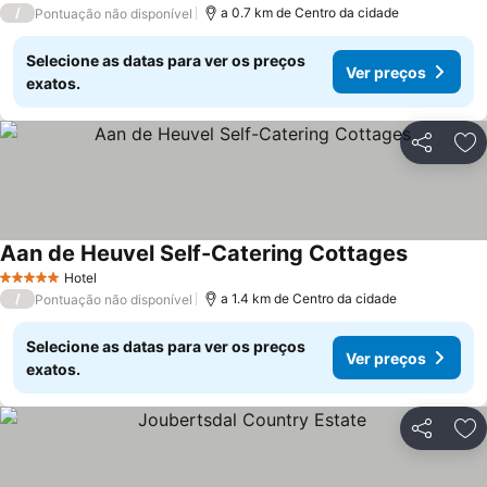
/
a 0.7 km de Centro da cidade
Pontuação não disponível
Selecione as datas para ver os preços
Ver preços
exatos.
Partilhar
Ad
Aan de Heuvel Self-Catering Cottages
Hotel
5 Estrelas
/
a 1.4 km de Centro da cidade
Pontuação não disponível
Selecione as datas para ver os preços
Ver preços
exatos.
Partilhar
Ad