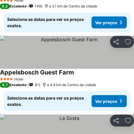
Hotel
4 Estrelas
9,2
Excelente
146
a 2.1 km de Centro da cidade
Selecione as datas para ver os preços
Ver preços
exatos.
Partilhar
Ad
Appelsbosch Guest Farm
Hotel
4 Estrelas
8,7
Excelente
41
a 4.9 km de Centro da cidade
Selecione as datas para ver os preços
Ver preços
exatos.
Partilhar
Ad