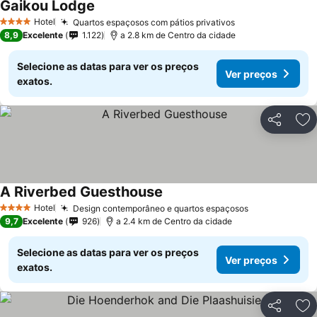
Gaikou Lodge
Hotel
Quartos espaçosos com pátios privativos
4 Estrelas
8,9
Excelente
1.122
a 2.8 km de Centro da cidade
Selecione as datas para ver os preços
Ver preços
exatos.
Partilhar
Ad
A Riverbed Guesthouse
Hotel
Design contemporâneo e quartos espaçosos
4 Estrelas
9,7
Excelente
926
a 2.4 km de Centro da cidade
Selecione as datas para ver os preços
Ver preços
exatos.
Partilhar
Ad