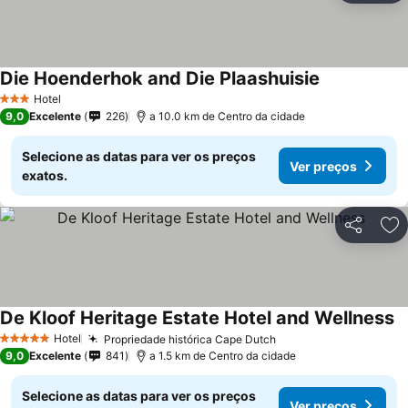
Die Hoenderhok and Die Plaashuisie
Hotel
3 Estrelas
9,0
Excelente
226
a 10.0 km de Centro da cidade
Selecione as datas para ver os preços
Ver preços
exatos.
Partilhar
Ad
De Kloof Heritage Estate Hotel and Wellness
Hotel
Propriedade histórica Cape Dutch
5 Estrelas
9,0
Excelente
841
a 1.5 km de Centro da cidade
Selecione as datas para ver os preços
Ver preços