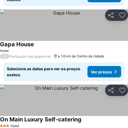
Partilhar
Ad
Gapa House
Hotel
/
a 1.6 km de Centro da cidade
Pontuação não disponível
Selecione as datas para ver os preços
Ver preços
exatos.
Partilhar
Ad
On Main Luxury Self-catering
Hotel
3 Estrelas