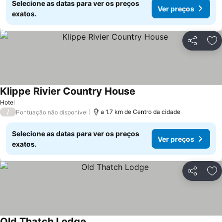
Selecione as datas para ver os preços
Ver preços
exatos.
Partilhar
Ad
Klippe Rivier Country House
Hotel
/
a 1.7 km de Centro da cidade
Pontuação não disponível
Selecione as datas para ver os preços
Ver preços
exatos.
Partilhar
Ad
Old Thatch Lodge