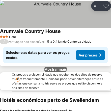
Partilhar
Ad
Arumvale Country House
Hotel
3 Estrelas
/
a 0.4 km de Centro da cidade
Pontuação não disponível
Selecione as datas para ver os preços
Ver preços
exatos.
Mostrar mais
Os preços e a disponibilidade que recebemos dos sites de reserva
mudam frequentemente. Como tal, pode haver diferenças entre as
ofertas que consulta no trivago e os preços que estão disponíveis
nos sites de reserva.
Hotéis económicos perto de Swellendam
Estes hotéis também poderão interessá-lo...