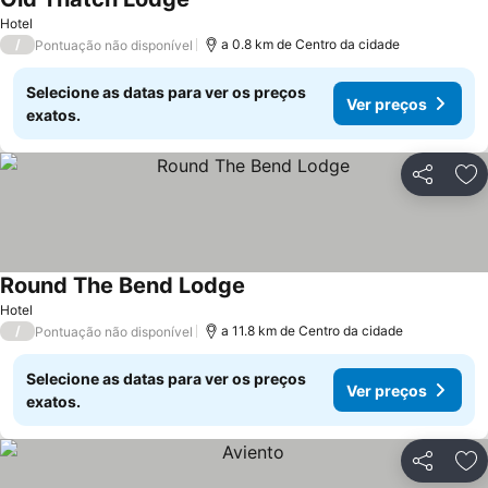
Hotel
/
a 0.8 km de Centro da cidade
Pontuação não disponível
Selecione as datas para ver os preços
Ver preços
exatos.
Partilhar
Ad
Round The Bend Lodge
Hotel
/
a 11.8 km de Centro da cidade
Pontuação não disponível
Selecione as datas para ver os preços
Ver preços
exatos.
Partilhar
Ad