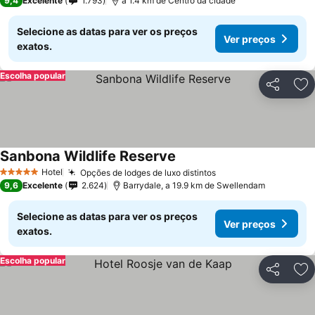
9,4
Excelente
1.793
a 1.4 km de Centro da cidade
Selecione as datas para ver os preços
Ver preços
exatos.
Escolha popular
Partilhar
Ad
Sanbona Wildlife Reserve
Hotel
Opções de lodges de luxo distintos
5 Estrelas
9,6
Excelente
2.624
Barrydale, a 19.9 km de Swellendam
Selecione as datas para ver os preços
Ver preços
exatos.
Escolha popular
Partilhar
Ad