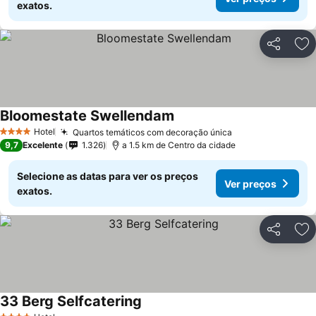
exatos.
Partilhar
Ad
Bloomestate Swellendam
Hotel
Quartos temáticos com decoração única
4 Estrelas
9,7
Excelente
1.326
a 1.5 km de Centro da cidade
Selecione as datas para ver os preços
Ver preços
exatos.
Partilhar
Ad
33 Berg Selfcatering