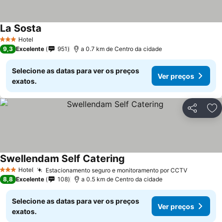
La Sosta
Hotel
3 Estrelas
9,3
Excelente
951
a 0.7 km de Centro da cidade
Selecione as datas para ver os preços
Ver preços
exatos.
Partilhar
Ad
Swellendam Self Catering
Hotel
Estacionamento seguro e monitoramento por CCTV
3 Estrelas
8,8
Excelente
108
a 0.5 km de Centro da cidade
Selecione as datas para ver os preços
Ver preços
exatos.