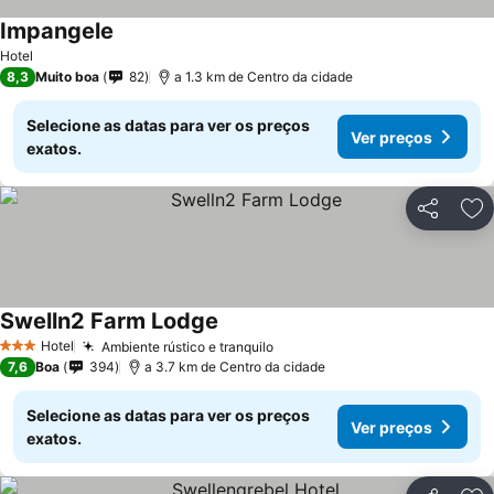
Impangele
Hotel
8,3
Muito boa
82
a 1.3 km de Centro da cidade
Selecione as datas para ver os preços
Ver preços
exatos.
Partilhar
Ad
Swelln2 Farm Lodge
Hotel
Ambiente rústico e tranquilo
3 Estrelas
7,6
Boa
394
a 3.7 km de Centro da cidade
Selecione as datas para ver os preços
Ver preços
exatos.