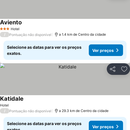
Aviento
Hotel
3 Estrelas
/
a 1.4 km de Centro da cidade
Pontuação não disponível
Selecione as datas para ver os preços
Ver preços
exatos.
Partilhar
Ad
Katidale
Hotel
/
a 29.3 km de Centro da cidade
Pontuação não disponível
Selecione as datas para ver os preços
Ver preços
exatos.