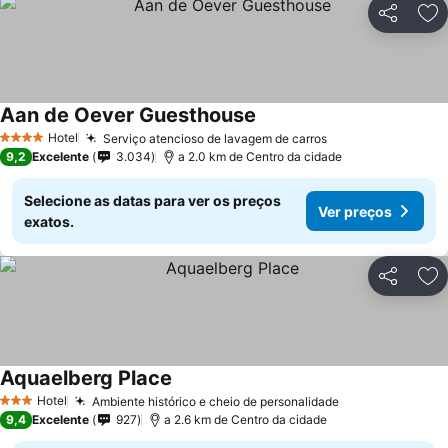
Partilhar
Ad
Aan de Oever Guesthouse
Hotel
Serviço atencioso de lavagem de carros
4 Estrelas
9,2
Excelente
3.034
a 2.0 km de Centro da cidade
Selecione as datas para ver os preços
Ver preços
exatos.
Partilhar
Ad
Aquaelberg Place
Hotel
Ambiente histórico e cheio de personalidade
3 Estrelas
9,4
Excelente
927
a 2.6 km de Centro da cidade