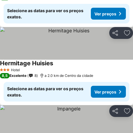
Selecione as datas para ver os preços
Ver preços
exatos.
Partilhar
Ad
Hermitage Huisies
Hotel
3 Estrelas
8,5
Excelente
8
a 2.0 km de Centro da cidade
Selecione as datas para ver os preços
Ver preços
exatos.
Partilhar
Ad