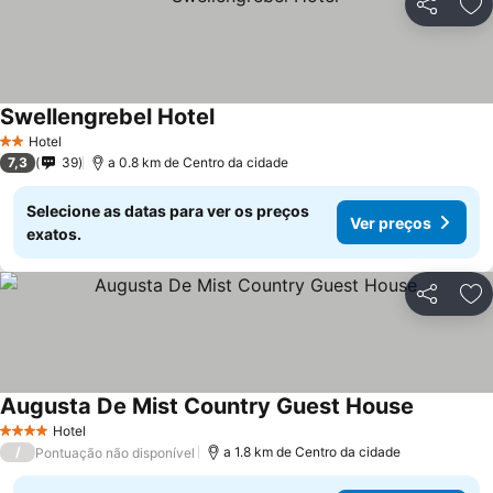
Partilhar
Ad
Swellengrebel Hotel
Hotel
2 Estrelas
7,3
39
a 0.8 km de Centro da cidade
Selecione as datas para ver os preços
Ver preços
exatos.
Partilhar
Ad
Augusta De Mist Country Guest House
Hotel
4 Estrelas
/
a 1.8 km de Centro da cidade
Pontuação não disponível