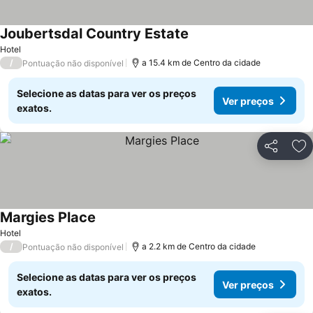
Joubertsdal Country Estate
Hotel
/
a 15.4 km de Centro da cidade
Pontuação não disponível
Selecione as datas para ver os preços
Ver preços
exatos.
Partilhar
Ad
Margies Place
Hotel
/
a 2.2 km de Centro da cidade
Pontuação não disponível
Selecione as datas para ver os preços
Ver preços
exatos.