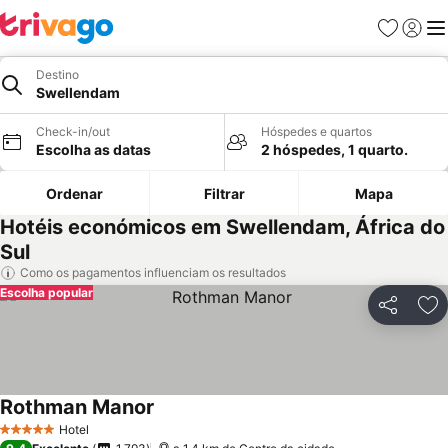
Favoritos
Iniciar
Me
Destino
Swellendam
Check-in/out
Hóspedes e quartos
Escolha as datas
2 hóspedes, 1 quarto.
Ordenar
Filtrar
Mapa
Hotéis económicos em Swellendam, África do
Sul
Como os pagamentos influenciam os resultados
Escolha popular
Partilhar
Ad
Rothman Manor
Hotel
5 Estrelas