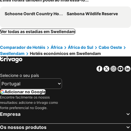
Schoone Oordt Country House
Sanbona Wildlife Reserve
Ver todas as estadias em Swellendam
Comparador de Hotéis
África
África do Sul
Cabo Oeste
Swellendam
Hotéis económicos em Swellendam
Facebook
Twitter
Insta
Yo
Selecione o seu país
Adicionar no Google
Encontre facilmente os nossos
resultados: adicione o trivago como
fonte preferencial no Google.
Empresa
Os nossos produtos