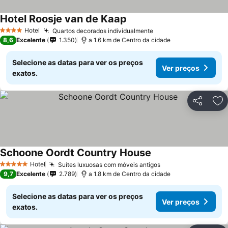
Hotel Roosje van de Kaap
Hotel
Quartos decorados individualmente
4 Estrelas
8,6
Excelente
1.350
a 1.6 km de Centro da cidade
Selecione as datas para ver os preços
Ver preços
exatos.
Partilhar
Ad
Schoone Oordt Country House
Hotel
Suítes luxuosas com móveis antigos
5 Estrelas
9,7
Excelente
2.789
a 1.8 km de Centro da cidade
Selecione as datas para ver os preços
Ver preços
exatos.