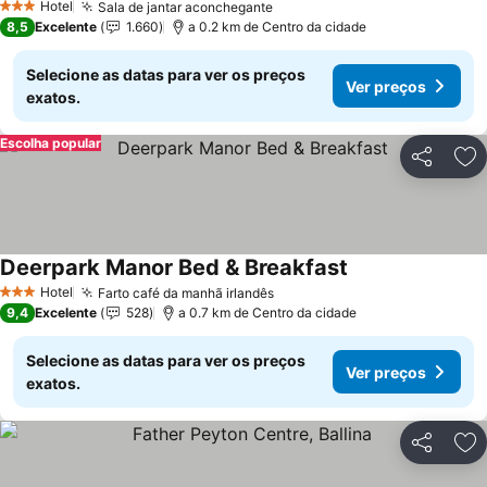
Hotel
Sala de jantar aconchegante
3 Estrelas
8,5
Excelente
1.660
a 0.2 km de Centro da cidade
Selecione as datas para ver os preços
Ver preços
exatos.
Escolha popular
Partilhar
Ad
Deerpark Manor Bed & Breakfast
Hotel
Farto café da manhã irlandês
3 Estrelas
9,4
Excelente
528
a 0.7 km de Centro da cidade
Selecione as datas para ver os preços
Ver preços
exatos.
Partilhar
Ad