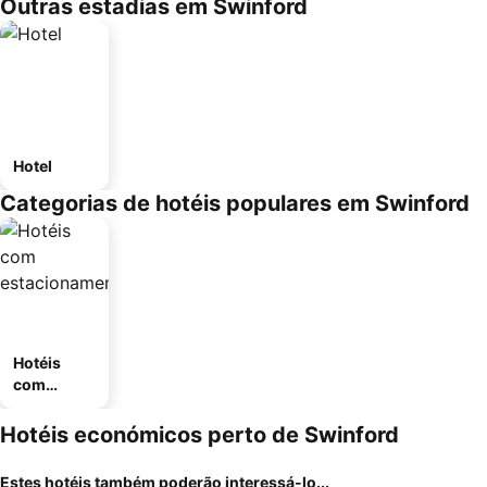
Outras estadias em Swinford
Hotel
Categorias de hotéis populares em Swinford
Hotéis
com
estaciona
mento
Hotéis económicos perto de Swinford
Estes hotéis também poderão interessá-lo...