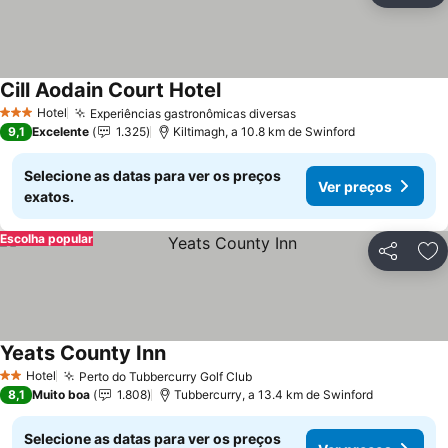
Cill Aodain Court Hotel
Hotel
Experiências gastronômicas diversas
3 Estrelas
9,1
Excelente
1.325
Kiltimagh, a 10.8 km de Swinford
Selecione as datas para ver os preços
Ver preços
exatos.
Escolha popular
Partilhar
Ad
Yeats County Inn
Hotel
Perto do Tubbercurry Golf Club
2 Estrelas
8,1
Muito boa
1.808
Tubbercurry, a 13.4 km de Swinford
Selecione as datas para ver os preços