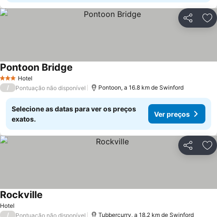
Partilhar
Ad
Pontoon Bridge
Hotel
3 Estrelas
/
Pontoon, a 16.8 km de Swinford
Pontuação não disponível
Selecione as datas para ver os preços
Ver preços
exatos.
Partilhar
Ad
Rockville
Hotel
/
Tubbercurry, a 18.2 km de Swinford
Pontuação não disponível