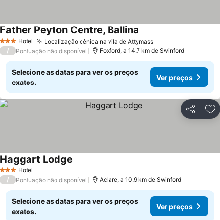
Father Peyton Centre, Ballina
Hotel
Localização cênica na vila de Attymass
3 Estrelas
/
Foxford, a 14.7 km de Swinford
Pontuação não disponível
Selecione as datas para ver os preços
Ver preços
exatos.
Partilhar
Ad
Haggart Lodge
Hotel
3 Estrelas
/
Aclare, a 10.9 km de Swinford
Pontuação não disponível
Selecione as datas para ver os preços
Ver preços
exatos.