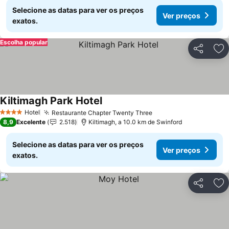
Selecione as datas para ver os preços
Ver preços
exatos.
Escolha popular
Partilhar
Ad
Kiltimagh Park Hotel
Hotel
Restaurante Chapter Twenty Three
4 Estrelas
8,9
Excelente
2.518
Kiltimagh, a 10.0 km de Swinford
Selecione as datas para ver os preços
Ver preços
exatos.
Partilhar
Ad