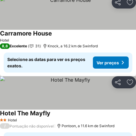
Partilhar
Ad
Carramore House
Hotel
8,8
Excelente
31
Knock, a 16.2 km de Swinford
Selecione as datas para ver os preços
Ver preços
exatos.
Partilhar
Ad
Hotel The Mayfly
Hotel
2 Estrelas
/
Pontoon, a 11.6 km de Swinford
Pontuação não disponível