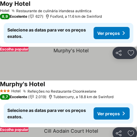
Moy Hotel
Hotel
Restaurante de culinária irlandesa autêntica
8,9
Excelente
627
Foxford, a 11.6 km de Swinford
Selecione as datas para ver os preços
Ver preços
exatos.
Escolha popular
Partilhar
Ad
Murphy's Hotel
Hotel
Refeições no Restaurante Cloonkeelane
3 Estrelas
8,7
Excelente
2.019
Tubbercurry, a 18.8 km de Swinford
Selecione as datas para ver os preços
Ver preços
exatos.
Escolha popular
Partilhar
Ad