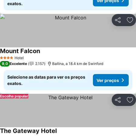
Ver preços
exatos.
Partilhar
Ad
Mount Falcon
Hotel
4 Estrelas
9,0
Excelente
2.157
Ballina, a 18.4 km de Swinford
Selecione as datas para ver os preços
Ver preços
exatos.
Escolha popular
Partilhar
Ad
The Gateway Hotel