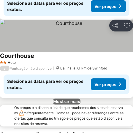
Selecione as datas para ver os preços
Ver preços
exatos.
Partilhar
Ad
Courthouse
Hotel
2 Estrelas
/
Ballina, a 7.1 km de Swinford
Pontuação não disponível
Selecione as datas para ver os preços
Ver preços
exatos.
Mostrar mais
Os preços e a disponibilidade que recebemos dos sites de reserva
mudam frequentemente. Como tal, pode haver diferenças entre as
ofertas que consulta no trivago e os preços que estão disponíveis
nos sites de reserva.