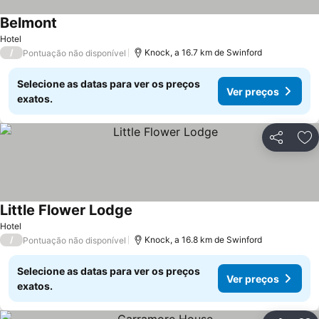
Belmont
Hotel
/
Knock, a 16.7 km de Swinford
Pontuação não disponível
Selecione as datas para ver os preços
Ver preços
exatos.
Partilhar
Ad
Little Flower Lodge
Hotel
/
Knock, a 16.8 km de Swinford
Pontuação não disponível
Selecione as datas para ver os preços
Ver preços
exatos.