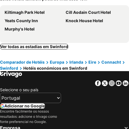
Kiltimagh Park Hotel
Cill Aodain Court Hotel
Yeats County Inn
Knock House Hotel
Murphy's Hotel
Ver todas as estadias em Swinford
Comparador de Hotéis
Europa
Irlanda
Eire
Connacht
Swinford
Hotéis económicos em Swinford
Facebook
Twitter
Insta
Yo
Selecione o seu país
Adicionar no Google
Encontre facilmente os nossos
resultados: adicione o trivago como
fonte preferencial no Google.
Empresa