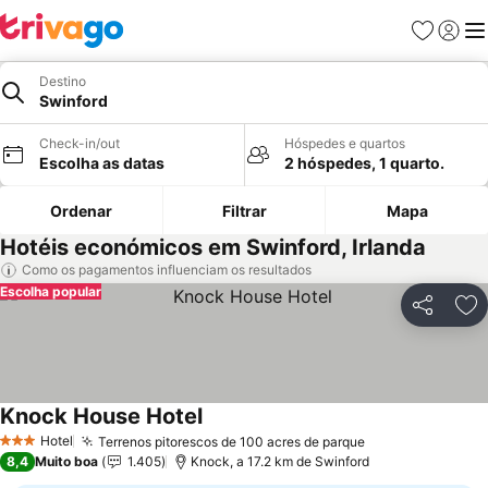
Favoritos
Iniciar
Me
Destino
Swinford
Check-in/out
Hóspedes e quartos
Escolha as datas
2 hóspedes, 1 quarto.
Ordenar
Filtrar
Mapa
Hotéis económicos em Swinford, Irlanda
Como os pagamentos influenciam os resultados
Escolha popular
Partilhar
Ad
Knock House Hotel
Hotel
Terrenos pitorescos de 100 acres de parque
3 Estrelas
8,4
Muito boa
1.405
Knock, a 17.2 km de Swinford