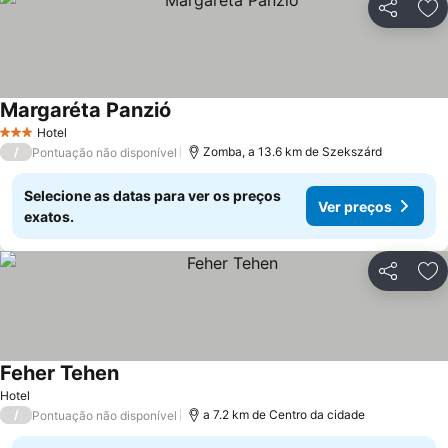
Partilhar
Ad
Margaréta Panzió
Hotel
3 Estrelas
/
Zomba, a 13.6 km de Szekszárd
Pontuação não disponível
Selecione as datas para ver os preços
Ver preços
exatos.
Partilhar
Ad
Feher Tehen
Hotel
/
a 7.2 km de Centro da cidade
Pontuação não disponível