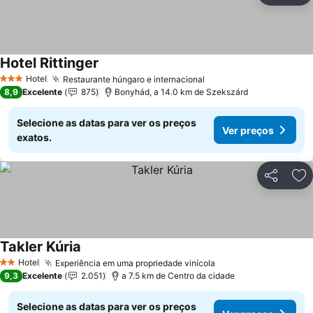
Hotel Rittinger
Hotel
Restaurante húngaro e internacional
3 Estrelas
8,9
Excelente
875
Bonyhád, a 14.0 km de Szekszárd
Selecione as datas para ver os preços
Ver preços
exatos.
Partilhar
Ad
Takler Kúria
Hotel
Experiência em uma propriedade vinícola
2 Estrelas
9,3
Excelente
2.051
a 7.5 km de Centro da cidade
Selecione as datas para ver os preços