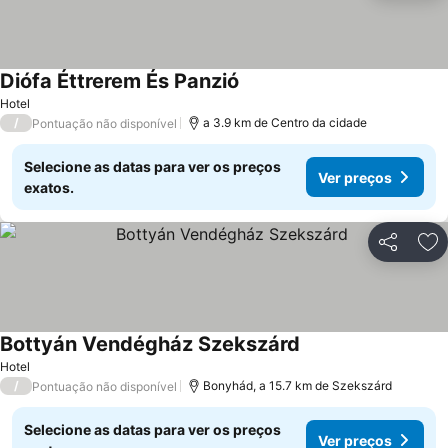
Diófa Éttrerem És Panzió
Hotel
/
a 3.9 km de Centro da cidade
Pontuação não disponível
Selecione as datas para ver os preços
Ver preços
exatos.
Partilhar
Ad
Bottyán Vendégház Szekszárd
Hotel
/
Bonyhád, a 15.7 km de Szekszárd
Pontuação não disponível
Selecione as datas para ver os preços
Ver preços