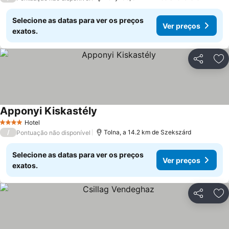
Selecione as datas para ver os preços
Ver preços
exatos.
Partilhar
Ad
Apponyi Kiskastély
Hotel
4 Estrelas
/
Tolna, a 14.2 km de Szekszárd
Pontuação não disponível
Selecione as datas para ver os preços
Ver preços
exatos.
Partilhar
Ad