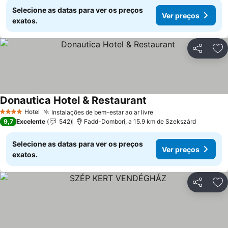
Selecione as datas para ver os preços
Ver preços
exatos.
Partilhar
Ad
Donautica Hotel & Restaurant
Hotel
Instalações de bem-estar ao ar livre
4 Estrelas
9,7
Excelente
542
Fadd-Dombori, a 15.9 km de Szekszárd
Selecione as datas para ver os preços
Ver preços
exatos.
Partilhar
Ad