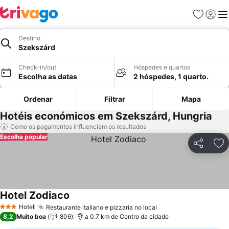
Favoritos
Iniciar
Me
Destino
Szekszárd
Check-in/out
Hóspedes e quartos
Escolha as datas
2 hóspedes, 1 quarto.
Ordenar
Filtrar
Mapa
Hotéis económicos em Szekszárd, Hungria
Como os pagamentos influenciam os resultados
Escolha popular
Partilhar
Ad
Hotel Zodiaco
Hotel
Restaurante italiano e pizzaria no local
3 Estrelas
8,2
Muito boa
806
a 0.7 km de Centro da cidade