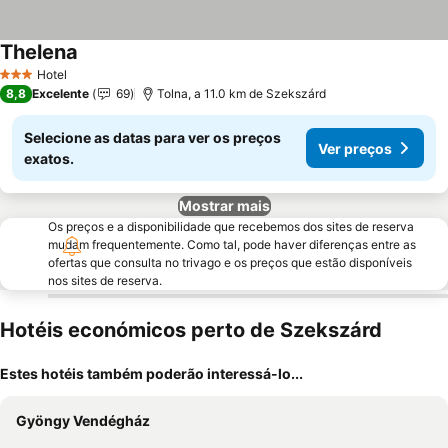
Thelena
Hotel
3 Estrelas
8,8
Excelente
69
Tolna, a 11.0 km de Szekszárd
Selecione as datas para ver os preços
Ver preços
exatos.
Mostrar mais
Os preços e a disponibilidade que recebemos dos sites de reserva
mudam frequentemente. Como tal, pode haver diferenças entre as
ofertas que consulta no trivago e os preços que estão disponíveis
nos sites de reserva.
Hotéis económicos perto de Szekszárd
Estes hotéis também poderão interessá-lo...
Gyöngy Vendégház