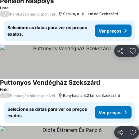
Pension Naspolya
Hotel
/
Szálka, a 10.1 km de Szekszárd
Pontuação não disponível
Selecione as datas para ver os preços
Ver preços
exatos.
Partilhar
Ad
Puttonyos Vendégház Szekszárd
Hotel
/
Bonyhád, a 3.2 km de Szekszárd
Pontuação não disponível
Selecione as datas para ver os preços
Ver preços
exatos.
Partilhar
Ad