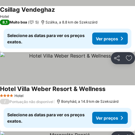
Csillag Vendeghaz
Hotel
8,1
Muito boa
5
Szálka, a 8.8 km de Szekszárd
Selecione as datas para ver os preços
Ver preços
exatos.
Partilhar
Ad
Hotel Villa Weber Resort & Wellness
Hotel
4 Estrelas
/
Bonyhád, a 14.9 km de Szekszárd
Pontuação não disponível
Selecione as datas para ver os preços
Ver preços
exatos.