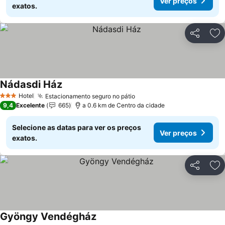
Ver preços
exatos.
Partilhar
Ad
Nádasdi Ház
Hotel
Estacionamento seguro no pátio
3 Estrelas
9,4
Excelente
665
a 0.6 km de Centro da cidade
Selecione as datas para ver os preços
Ver preços
exatos.
Partilhar
Ad
Gyöngy Vendégház