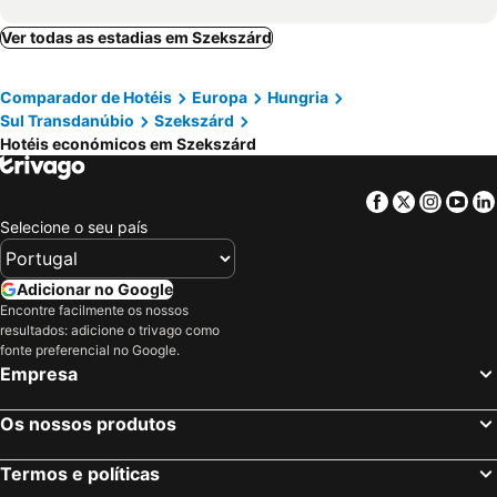
Ver todas as estadias em Szekszárd
Comparador de Hotéis
Europa
Hungria
Sul Transdanúbio
Szekszárd
Hotéis económicos em Szekszárd
Facebook
Twitter
Insta
Yo
Selecione o seu país
Adicionar no Google
Encontre facilmente os nossos
resultados: adicione o trivago como
fonte preferencial no Google.
Empresa
Os nossos produtos
Termos e políticas