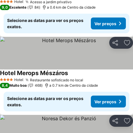
Hotel
Acesso a jardim privativo
4 Estrelas
9,0
Excelente
84
a 0.6 km de Centro da cidade
Selecione as datas para ver os preços
Ver preços
exatos.
Partilhar
Ad
Hotel Merops Mészáros
Hotel
Restaurante sofisticado no local
4 Estrelas
8,4
Muito boa
468
a 0.7 km de Centro da cidade
Selecione as datas para ver os preços
Ver preços
exatos.
Partilhar
Ad