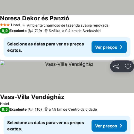
Noresa Dekor és Panzió
Hotel
Ambiente charmoso de fazenda suábia renovada
3 Estrelas
9,9
Excelente
719
Szálka, a 9.4 km de Szekszárd
Selecione as datas para ver os preços
Ver preços
exatos.
Partilhar
Ad
Vass-Villa Vendégház
Hotel
9,5
Excelente
110
a 1.9 km de Centro da cidade
Selecione as datas para ver os preços
Ver preços
exatos.