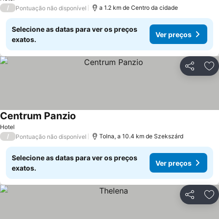
/
a 1.2 km de Centro da cidade
Pontuação não disponível
Selecione as datas para ver os preços
Ver preços
exatos.
Partilhar
Ad
Centrum Panzio
Hotel
/
Tolna, a 10.4 km de Szekszárd
Pontuação não disponível
Selecione as datas para ver os preços
Ver preços
exatos.
Partilhar
Ad