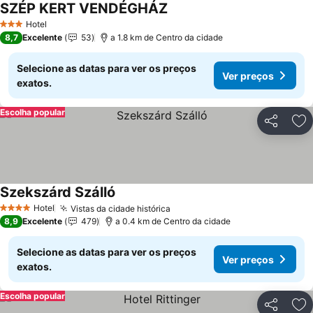
SZÉP KERT VENDÉGHÁZ
Hotel
3 Estrelas
8,7
Excelente
53
a 1.8 km de Centro da cidade
Selecione as datas para ver os preços
Ver preços
exatos.
Escolha popular
Partilhar
Ad
Szekszárd Szálló
Hotel
Vistas da cidade histórica
4 Estrelas
8,9
Excelente
479
a 0.4 km de Centro da cidade
Selecione as datas para ver os preços
Ver preços
exatos.
Escolha popular
Partilhar
Ad