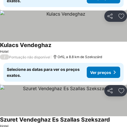
exatos.
Partilhar
Ad
Kulacs Vendeghaz
Hotel
/
Orfű, a 8.8 km de Szekszárd
Pontuação não disponível
Selecione as datas para ver os preços
Ver preços
exatos.
Partilhar
Ad
Szuret Vendeghaz Es Szallas Szekszard
Hotel