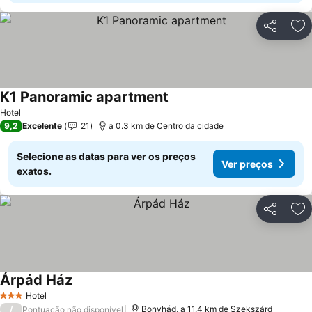
Partilhar
Ad
K1 Panoramic apartment
Hotel
9,2
Excelente
21
a 0.3 km de Centro da cidade
Selecione as datas para ver os preços
Ver preços
exatos.
Partilhar
Ad
Árpád Ház
Hotel
3 Estrelas
/
Bonyhád, a 11.4 km de Szekszárd
Pontuação não disponível