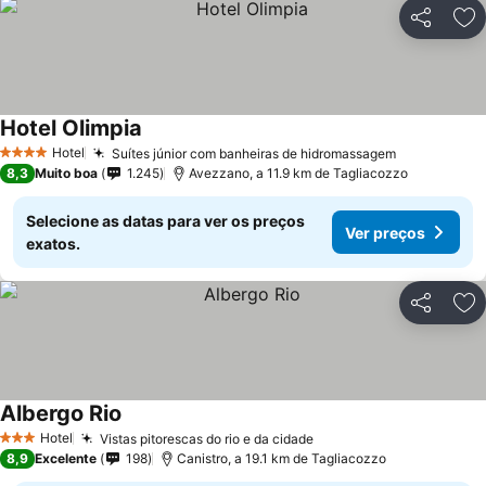
Partilhar
Ad
Hotel Olimpia
Ver preços
Hotel
Suítes júnior com banheiras de hidromassagem
Ver preços
4 Estrelas
8,3
Muito boa
1.245
Avezzano, a 11.9 km de Tagliacozzo
Selecione as datas para ver os preços
Ver preços
exatos.
Partilhar
Ad
Albergo Rio
Ver preços
Hotel
Vistas pitorescas do rio e da cidade
Ver preços
3 Estrelas
8,9
Excelente
198
Canistro, a 19.1 km de Tagliacozzo