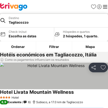
Favoritos
Iniciar
Me
Destino
Tagliacozzo
Check-in/out
Hóspedes e quartos
Escolha as datas
2 hóspedes, 1 quarto.
Ordenar
Filtrar
Mapa
Hotéis económicos em Tagliacozzo, Itália
Como os pagamentos influenciam os resultados
Partilhar
Ad
Hotel Livata Mountain Wellness
Ver preços
Hotel
4 Estrelas
8,9
Excelente
6
Subiaco, a 17.0 km de Tagliacozzo