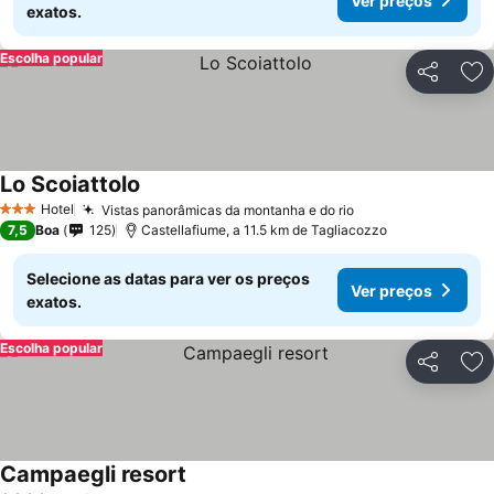
Ver preços
exatos.
Escolha popular
Partilhar
Ad
Lo Scoiattolo
Ver preços
Hotel
Vistas panorâmicas da montanha e do rio
Ver preços
3 Estrelas
7,5
Boa
125
Castellafiume, a 11.5 km de Tagliacozzo
Selecione as datas para ver os preços
Ver preços
exatos.
Escolha popular
Partilhar
Ad
Campaegli resort
Ver preços