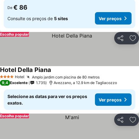
€ 86
De
Consulte os preços de
5 sites
Ver preços
Escolha popular
Partilhar
Ad
Hotel Della Piana
Ver preços
Hotel
Amplo jardim com piscina de 80 metros
Ver preços
4 Estrelas
9,4
Excelente
1.735
Avezzano, a 12.9 km de Tagliacozzo
Selecione as datas para ver os preços
Ver preços
exatos.
Escolha popular
Partilhar
Ad