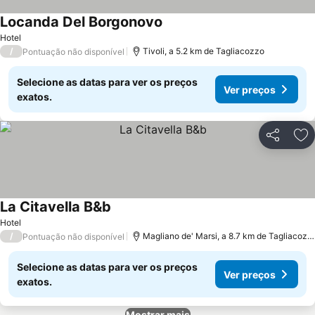
Locanda Del Borgonovo
Ver preços
Hotel
/
Tivoli, a 5.2 km de Tagliacozzo
Pontuação não disponível
Selecione as datas para ver os preços
Ver preços
exatos.
Partilhar
Ad
La Citavella B&b
Ver preços
Hotel
/
Magliano de' Marsi, a 8.7 km de Tagliacozz
Pontuação não disponível
Selecione as datas para ver os preços
Ver preços
exatos.
Mostrar mais