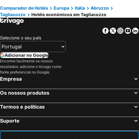
Comparador de Hotéis
Europa
Itália
Abruzzo
Tagliacozzo
Hotéis económicos em Tagliacozzo
Facebook
Twitter
Insta
Yo
Selecione o seu país
Adicionar no Google
Encontre facilmente os nossos
resultados: adicione o trivago como
fonte preferencial no Google.
Empresa
Os nossos produtos
Termos e políticas
Suporte