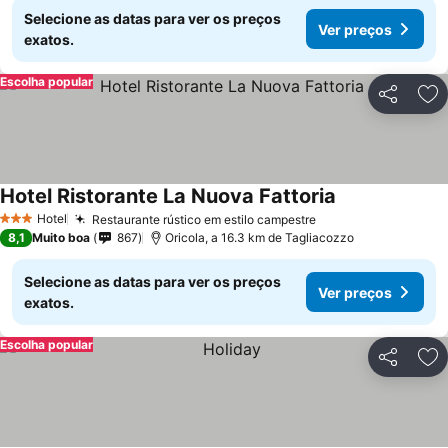
Selecione as datas para ver os preços
Ver preços
exatos.
Escolha popular
Partilhar
Ad
Hotel Ristorante La Nuova Fattoria
Ver preços
Hotel
Restaurante rústico em estilo campestre
Ver preços
3 Estrelas
8,1
Muito boa
867
Oricola, a 16.3 km de Tagliacozzo
Selecione as datas para ver os preços
Ver preços
exatos.
Escolha popular
Partilhar
Ad