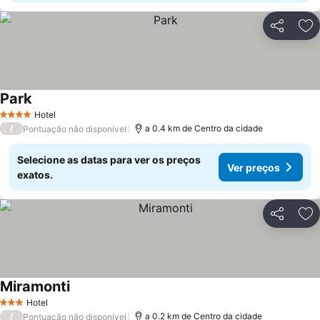
Partilhar
Ad
Park
Ver preços
Hotel
4 Estrelas
/
a 0.4 km de Centro da cidade
Pontuação não disponível
Selecione as datas para ver os preços
Ver preços
exatos.
Partilhar
Ad
Miramonti
Ver preços
Hotel
3 Estrelas
/
a 0.2 km de Centro da cidade
Pontuação não disponível