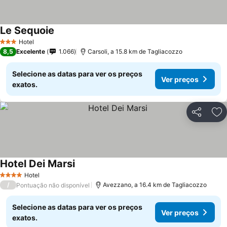
Le Sequoie
Ver preços
Hotel
3 Estrelas
8,5
Excelente
1.066
Carsoli, a 15.8 km de Tagliacozzo
Selecione as datas para ver os preços
Ver preços
exatos.
Partilhar
Ad
Hotel Dei Marsi
Ver preços
Hotel
4 Estrelas
/
Avezzano, a 16.4 km de Tagliacozzo
Pontuação não disponível
Selecione as datas para ver os preços
Ver preços
exatos.