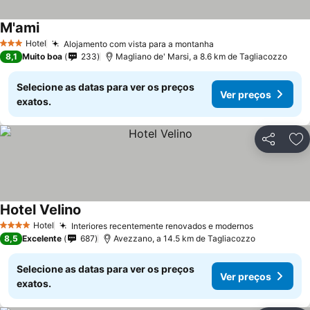
M'ami
Ver preços
Hotel
Alojamento com vista para a montanha
Ver preços
3 Estrelas
8,1
Muito boa
233
Magliano de' Marsi, a 8.6 km de Tagliacozzo
Selecione as datas para ver os preços
Ver preços
exatos.
Partilhar
Ad
Hotel Velino
Ver preços
Hotel
Interiores recentemente renovados e modernos
Ver preços
4 Estrelas
8,5
Excelente
687
Avezzano, a 14.5 km de Tagliacozzo
Selecione as datas para ver os preços
Ver preços
exatos.