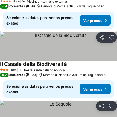
Hotel
Piscinas internas e externas
Ver preços
4 Estrelas
8,9
Excelente
86
Cervara di Roma, a 16.3 km de Tagliacozzo
Selecione as datas para ver os preços
Ver preços
exatos.
Partilhar
Ad
Il Casale della Biodiversità
Ver preços
Hotel
Restaurante italiano no local
Ver preços
3 Estrelas
8,7
Excelente
103
Marano di Napoli, a 3.4 km de Tagliacozzo
Selecione as datas para ver os preços
Ver preços
exatos.
Partilhar
Ad