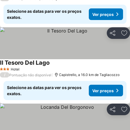
Selecione as datas para ver os preços
Ver preços
exatos.
Partilhar
Ad
Il Tesoro Del Lago
Ver preços
Hotel
3 Estrelas
/
Capistrello, a 16.0 km de Tagliacozzo
Pontuação não disponível
Selecione as datas para ver os preços
Ver preços
exatos.
Partilhar
Ad