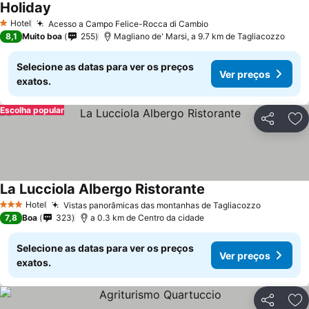
Holiday
Ver preços
Hotel
Acesso a Campo Felice-Rocca di Cambio
Ver preços
1 Estrelas
8,1
Muito boa
255
Magliano de' Marsi, a 9.7 km de Tagliacozzo
Selecione as datas para ver os preços
Ver preços
exatos.
Escolha popular
Partilhar
Ad
La Lucciola Albergo Ristorante
Ver preços
Hotel
Vistas panorâmicas das montanhas de Tagliacozzo
Ver preç
3 Estrelas
7,8
Boa
323
a 0.3 km de Centro da cidade
Selecione as datas para ver os preços
Ver preços
exatos.
Partilhar
Ad