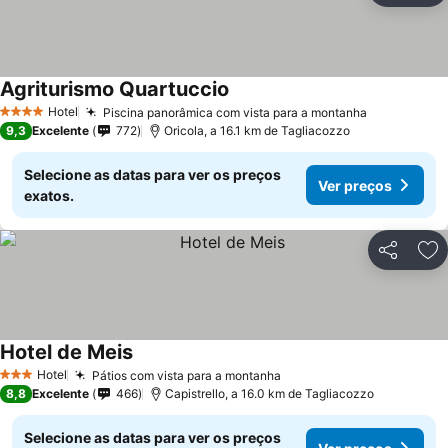
Agriturismo Quartuccio
Ver preços
Hotel
Piscina panorâmica com vista para a montanha
Ver preços
4 Estrelas
9,3
Excelente
772
Oricola, a 16.1 km de Tagliacozzo
Selecione as datas para ver os preços
Ver preços
exatos.
Partilhar
Ad
Hotel de Meis
Ver preços
Hotel
Pátios com vista para a montanha
Ver preços
3 Estrelas
8,8
Excelente
466
Capistrello, a 16.0 km de Tagliacozzo
Selecione as datas para ver os preços