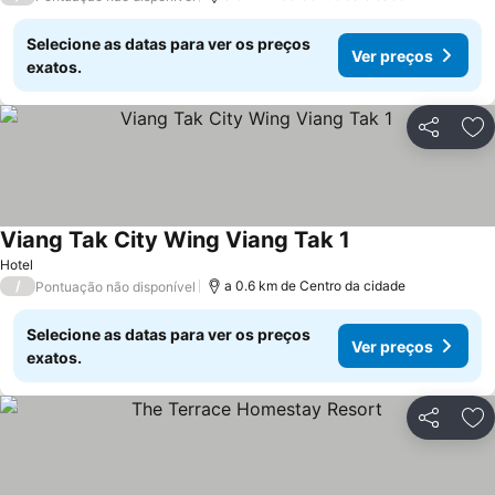
Selecione as datas para ver os preços
Ver preços
exatos.
Partilhar
Ad
Viang Tak City Wing Viang Tak 1
Hotel
/
a 0.6 km de Centro da cidade
Pontuação não disponível
Selecione as datas para ver os preços
Ver preços
exatos.
Partilhar
Ad