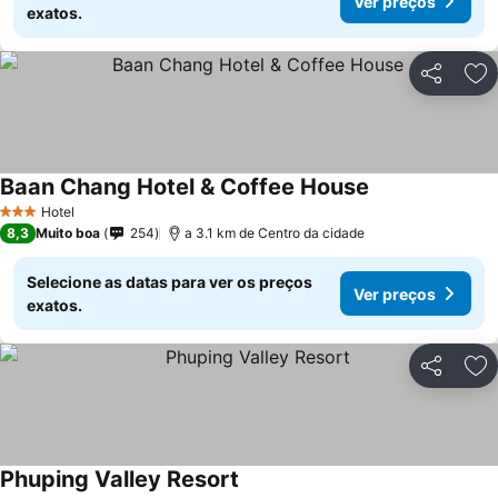
Ver preços
exatos.
Partilhar
Ad
Baan Chang Hotel & Coffee House
Hotel
3 Estrelas
8,3
Muito boa
254
a 3.1 km de Centro da cidade
Selecione as datas para ver os preços
Ver preços
exatos.
Partilhar
Ad
Phuping Valley Resort