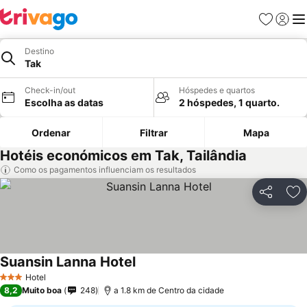
Favoritos
Iniciar
Me
Destino
Tak
Check-in/out
Hóspedes e quartos
Escolha as datas
2 hóspedes, 1 quarto.
Ordenar
Filtrar
Mapa
Hotéis económicos em Tak, Tailândia
Como os pagamentos influenciam os resultados
Partilhar
Ad
Suansin Lanna Hotel
Hotel
3 Estrelas
8,2
Muito boa
248
a 1.8 km de Centro da cidade