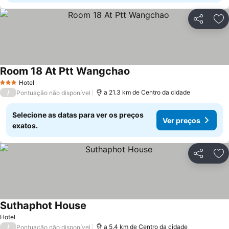
Partilhar
Ad
Room 18 At Ptt Wangchao
Hotel
3 Estrelas
/
a 21.3 km de Centro da cidade
Pontuação não disponível
Selecione as datas para ver os preços
Ver preços
exatos.
Partilhar
Ad
Suthaphot House
Hotel
/
a 5.4 km de Centro da cidade
Pontuação não disponível