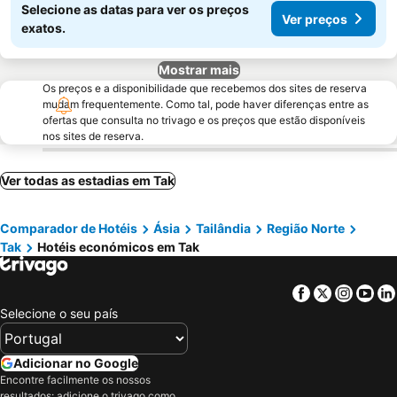
Selecione as datas para ver os preços
Ver preços
exatos.
Mostrar mais
Os preços e a disponibilidade que recebemos dos sites de reserva
mudam frequentemente. Como tal, pode haver diferenças entre as
ofertas que consulta no trivago e os preços que estão disponíveis
nos sites de reserva.
Ver todas as estadias em Tak
Comparador de Hotéis
Ásia
Tailândia
Região Norte
Tak
Hotéis económicos em Tak
Facebook
Twitter
Insta
Yo
Selecione o seu país
Adicionar no Google
Encontre facilmente os nossos
resultados: adicione o trivago como