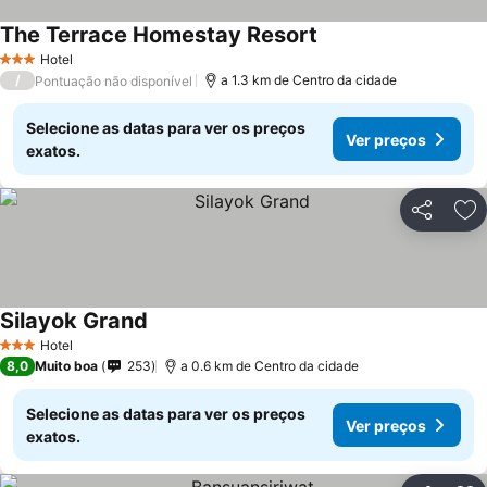
The Terrace Homestay Resort
Hotel
3 Estrelas
/
a 1.3 km de Centro da cidade
Pontuação não disponível
Selecione as datas para ver os preços
Ver preços
exatos.
Partilhar
Ad
Silayok Grand
Hotel
3 Estrelas
8,0
Muito boa
253
a 0.6 km de Centro da cidade
Selecione as datas para ver os preços
Ver preços
exatos.