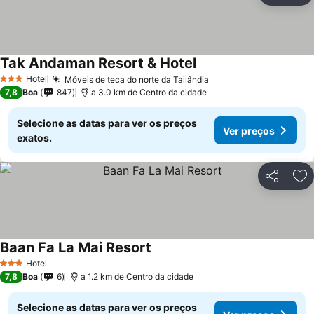
Tak Andaman Resort & Hotel
Hotel
Móveis de teca do norte da Tailândia
3 Estrelas
7,8
Boa
847
a 3.0 km de Centro da cidade
Selecione as datas para ver os preços
Ver preços
exatos.
Partilhar
Ad
Baan Fa La Mai Resort
Hotel
3 Estrelas
7,8
Boa
6
a 1.2 km de Centro da cidade
Selecione as datas para ver os preços