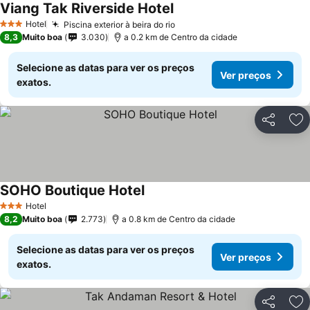
Viang Tak Riverside Hotel
Hotel
Piscina exterior à beira do rio
3 Estrelas
8,3
Muito boa
3.030
a 0.2 km de Centro da cidade
Selecione as datas para ver os preços
Ver preços
exatos.
Partilhar
Ad
SOHO Boutique Hotel
Hotel
3 Estrelas
8,2
Muito boa
2.773
a 0.8 km de Centro da cidade
Selecione as datas para ver os preços
Ver preços
exatos.
Partilhar
Ad