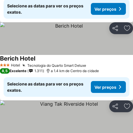
Selecione as datas para ver os preços
Ver preços
exatos.
Partilhar
Ad
Berich Hotel
Hotel
Tecnologia do Quarto Smart Deluxe
3 Estrelas
8,5
Excelente
1.311
a 1.4 km de Centro da cidade
Selecione as datas para ver os preços
Ver preços
exatos.
Partilhar
Ad