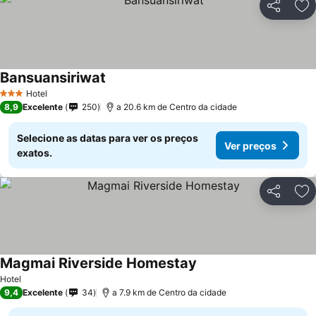
Partilhar
Ad
Bansuansiriwat
Hotel
3 Estrelas
8,9
Excelente
250
a 20.6 km de Centro da cidade
Selecione as datas para ver os preços
Ver preços
exatos.
Partilhar
Ad
Magmai Riverside Homestay
Hotel
9,4
Excelente
34
a 7.9 km de Centro da cidade