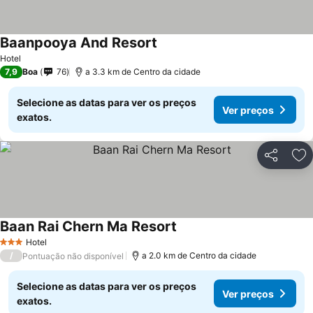
Baanpooya And Resort
Hotel
7,9
Boa
76
a 3.3 km de Centro da cidade
Selecione as datas para ver os preços
Ver preços
exatos.
Partilhar
Ad
Baan Rai Chern Ma Resort
Hotel
3 Estrelas
/
a 2.0 km de Centro da cidade
Pontuação não disponível
Selecione as datas para ver os preços
Ver preços
exatos.