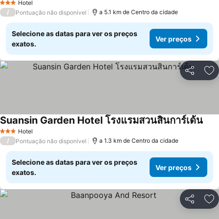
Hotel
3 Estrelas
/
a 5.1 km de Centro da cidade
Pontuação não disponível
Selecione as datas para ver os preços
Ver preços
exatos.
Partilhar
Ad
Suansin Garden Hotel โรงแรมสวนสินการ์เด้น
Hotel
3 Estrelas
/
a 1.3 km de Centro da cidade
Pontuação não disponível
Selecione as datas para ver os preços
Ver preços
exatos.
Partilhar
Ad