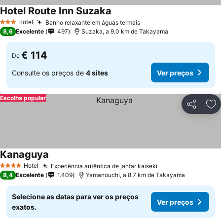
Hotel Route Inn Suzaka
Hotel
Banho relaxante em águas termais
3 Estrelas
8,6
Excelente
497
Suzaka, a 9.0 km de Takayama
€ 114
De
Consulte os preços de
4 sites
Ver preços
Escolha popular
Partilhar
Ad
Kanaguya
Hotel
Experiência autêntica de jantar kaiseki
4 Estrelas
8,4
Excelente
1.409
Yamanouchi, a 8.7 km de Takayama
Selecione as datas para ver os preços
Ver preços
exatos.