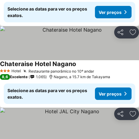
Selecione as datas para ver os preços
Ver preços
exatos.
Partilhar
Ad
Chateraise Hotel Nagano
Hotel
Restaurante panorâmico no 10º andar
3 Estrelas
8,6
Excelente
1.065
Nagano, a 15.7 km de Takayama
Selecione as datas para ver os preços
Ver preços
exatos.
Partilhar
Ad