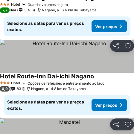
Hotel
Guarda-volumes seguro
3 Estrelas
7,7
Boa
3.416
Nagano, a 16.4 km de Takayama
Selecione as datas para ver os preços
Ver preços
exatos.
Partilhar
Ad
Hotel Route-Inn Dai-ichi Nagano
Hotel
Opções de refeições e entretenimento ao lado
3 Estrelas
6,9
831
Nagano, a 14.8 km de Takayama
Selecione as datas para ver os preços
Ver preços
exatos.
Partilhar
Ad