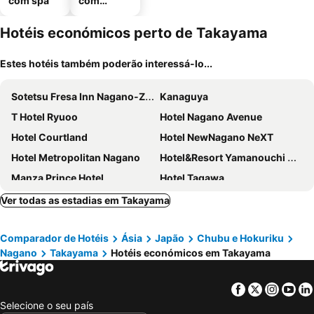
com spa
com
estaciona
mento
Hotéis económicos perto de Takayama
Estes hotéis também poderão interessá-lo...
Sotetsu Fresa Inn Nagano-Zenkojiguchi
Kanaguya
T Hotel Ryuoo
Hotel Nagano Avenue
Hotel Courtland
Hotel NewNagano NeXT
Hotel Metropolitan Nagano
Hotel&Resort Yamanouchi Hills
Manza Prince Hotel
Hotel Tagawa
Hotel Livemax Premium Nagano Ekimae
Hotel JAL City Nagano
Ver todas as estadias em Takayama
Nagano Tokyu REI Hotel
Mercure Nagano Matsushiro Resort & Spa
Comparador de Hotéis
Ásia
Japão
Chubu e Hokuriku
Nagano
Takayama
Hotéis económicos em Takayama
Facebook
Twitter
Insta
Yo
Selecione o seu país