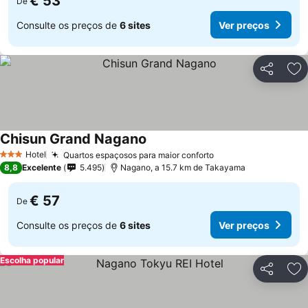
€ 53
De
Consulte os preços de
6 sites
Ver preços
Partilhar
Ad
Chisun Grand Nagano
Hotel
Quartos espaçosos para maior conforto
3 Estrelas
8,8
Excelente
5.495
Nagano, a 15.7 km de Takayama
€ 57
De
Consulte os preços de
6 sites
Ver preços
Escolha popular
Partilhar
Ad