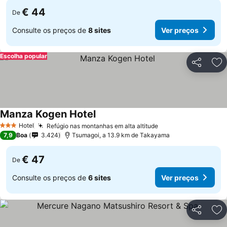
€ 44
De
Consulte os preços de
8 sites
Ver preços
Escolha popular
Partilhar
Ad
Manza Kogen Hotel
Hotel
Refúgio nas montanhas em alta altitude
3 Estrelas
7,9
Boa
3.424
Tsumagoi, a 13.9 km de Takayama
€ 47
De
Consulte os preços de
6 sites
Ver preços
Partilhar
Ad