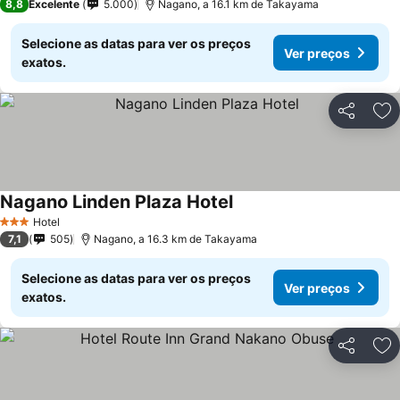
8,8
Excelente
5.000
Nagano, a 16.1 km de Takayama
Selecione as datas para ver os preços
Ver preços
exatos.
Partilhar
Ad
Nagano Linden Plaza Hotel
Hotel
3 Estrelas
7,1
505
Nagano, a 16.3 km de Takayama
Selecione as datas para ver os preços
Ver preços
exatos.
Partilhar
Ad