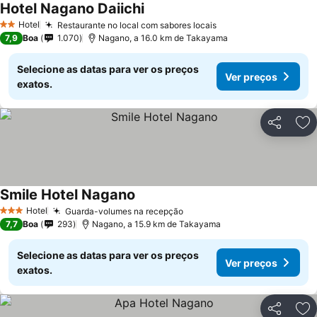
Hotel Nagano Daiichi
Hotel
Restaurante no local com sabores locais
2 Estrelas
7,9
Boa
1.070
Nagano, a 16.0 km de Takayama
Selecione as datas para ver os preços
Ver preços
exatos.
Partilhar
Ad
Smile Hotel Nagano
Hotel
Guarda-volumes na recepção
3 Estrelas
7,7
Boa
293
Nagano, a 15.9 km de Takayama
Selecione as datas para ver os preços
Ver preços
exatos.
Partilhar
Ad