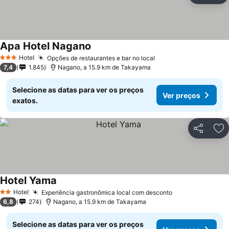
Apa Hotel Nagano
Hotel
Opções de restaurantes e bar no local
3 Estrelas
7,4
1.845
Nagano, a 15.9 km de Takayama
Selecione as datas para ver os preços
Ver preços
exatos.
Partilhar
Ad
Hotel Yama
Hotel
Experiência gastronômica local com desconto
2 Estrelas
6,8
274
Nagano, a 15.9 km de Takayama
Selecione as datas para ver os preços