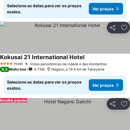
Selecione as datas para ver os preços
Ver preços
exatos.
Partilhar
Ad
Kokusai 21 International Hotel
Hotel
Vistas panorâmicas da cidade e das montanhas
4 Estrelas
8,2
Muito boa
4.736
Nagano, a 16.4 km de Takayama
Selecione as datas para ver os preços
Ver preços
exatos.
Escolha popular
Partilhar
Ad