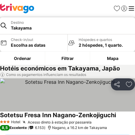
Favoritos
Iniciar
Me
Destino
Takayama
Check-in/out
Hóspedes e quartos
Escolha as datas
2 hóspedes, 1 quarto.
Ordenar
Filtrar
Mapa
Hotéis económicos em Takayama, Japão
Como os pagamentos influenciam os resultados
Partilhar
Ad
Sotetsu Fresa Inn Nagano-Zenkojiguchi
Hotel
Acesso direto à estação por passarela
3 Estrelas
8,5
Excelente
6.153
Nagano, a 16.2 km de Takayama