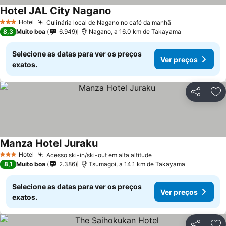
Hotel JAL City Nagano
Hotel
Culinária local de Nagano no café da manhã
3 Estrelas
8,3
Muito boa
6.949
Nagano, a 16.0 km de Takayama
Selecione as datas para ver os preços
Ver preços
exatos.
Partilhar
Ad
Manza Hotel Juraku
Hotel
Acesso ski-in/ski-out em alta altitude
3 Estrelas
8,1
Muito boa
2.386
Tsumagoi, a 14.1 km de Takayama
Selecione as datas para ver os preços
Ver preços
exatos.