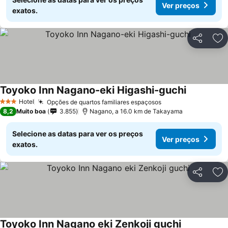
Ver preços
exatos.
Partilhar
Ad
Toyoko Inn Nagano-eki Higashi-guchi
Hotel
Opções de quartos familiares espaçosos
3 Estrelas
8,2
Muito boa
3.855
Nagano, a 16.0 km de Takayama
Selecione as datas para ver os preços
Ver preços
exatos.
Partilhar
Ad
Toyoko Inn Nagano eki Zenkoji guchi