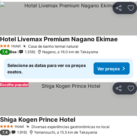
Partilhar
Ad
Hotel Livemax Premium Nagano Ekimae
Hotel
Casa de banho termal natural
3 Estrelas
7,6
Boa
1.356
Nagano, a 16.0 km de Takayama
Selecione as datas para ver os preços
Ver preços
exatos.
Escolha popular
Partilhar
Ad
Shiga Kogen Prince Hotel
Hotel
Diversas experiências gastronômicas no local
4 Estrelas
7,4
1.916
Yamanouchi, a 15.5 km de Takayama