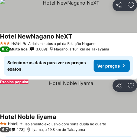
Partilhar
Ad
Hotel NewNagano NeXT
Hotel
A dois minutos a pé da Estação Nagano
3 Estrelas
8,2
Muito boa
3.609
Nagano, a 16.1 km de Takayama
Selecione as datas para ver os preços
Ver preços
exatos.
Escolha popular
Partilhar
Ad
Hotel Noble Iiyama
Hotel
Isolamento exclusivo com porta dupla no quarto
2 Estrelas
6,7
178
Iiyama, a 19.8 km de Takayama