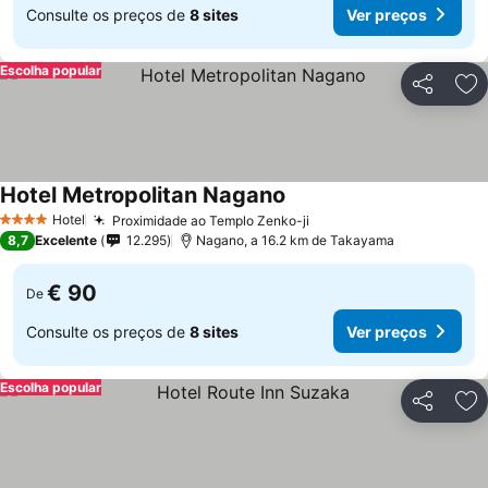
Consulte os preços de
8 sites
Ver preços
Escolha popular
Partilhar
Ad
Hotel Metropolitan Nagano
Hotel
Proximidade ao Templo Zenko-ji
4 Estrelas
8,7
Excelente
12.295
Nagano, a 16.2 km de Takayama
€ 90
De
Consulte os preços de
8 sites
Ver preços
Escolha popular
Partilhar
Ad