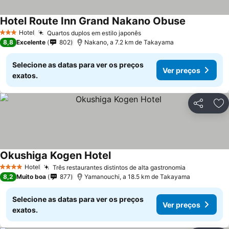
Hotel Route Inn Grand Nakano Obuse
Hotel
Quartos duplos em estilo japonês
3 Estrelas
8,8
Excelente
802
Nakano, a 7.2 km de Takayama
Selecione as datas para ver os preços
Ver preços
exatos.
Partilhar
Ad
Okushiga Kogen Hotel
Hotel
Três restaurantes distintos de alta gastronomia
4 Estrelas
8,2
Muito boa
877
Yamanouchi, a 18.5 km de Takayama
Selecione as datas para ver os preços
Ver preços
exatos.