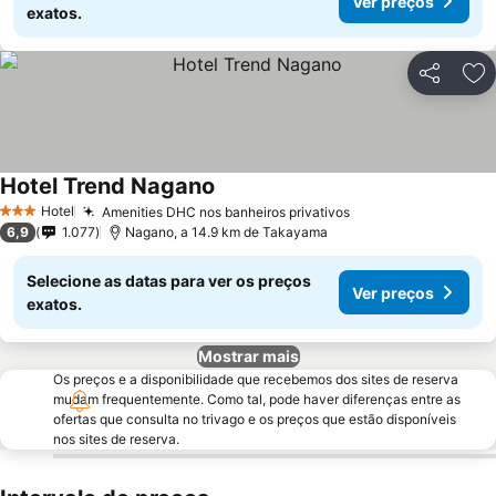
Ver preços
exatos.
Partilhar
Ad
Hotel Trend Nagano
Hotel
Amenities DHC nos banheiros privativos
3 Estrelas
6,9
1.077
Nagano, a 14.9 km de Takayama
Selecione as datas para ver os preços
Ver preços
exatos.
Mostrar mais
Os preços e a disponibilidade que recebemos dos sites de reserva
mudam frequentemente. Como tal, pode haver diferenças entre as
ofertas que consulta no trivago e os preços que estão disponíveis
nos sites de reserva.