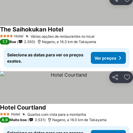
Partilhar
Ad
The Saihokukan Hotel
Hotel
Várias opções de restaurantes no local
4 Estrelas
7,7
Boa
2.393
Nagano, a 16.3 km de Takayama
Selecione as datas para ver os preços
Ver preços
exatos.
Partilhar
Ad
Hotel Courtland
Hotel
Quartos com vista para a montanha
3 Estrelas
8,0
Muito boa
3.531
Nagano, a 16.0 km de Takayama
Selecione as datas para ver os preços