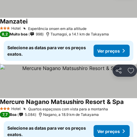
Manzatei
Hotel
Experiência onsen em alta altitude
3 Estrelas
8,2
Muito boa
998
Tsumagoi, a 14.1 km de Takayama
Selecione as datas para ver os preços
Ver preços
exatos.
Partilhar
Ad
Mercure Nagano Matsushiro Resort & Spa
Hotel
Quartos espaçosos com vista para a montanha
3 Estrelas
7,7
Boa
5.084
Nagano, a 18.9 km de Takayama
Selecione as datas para ver os preços
Ver preços
exatos.