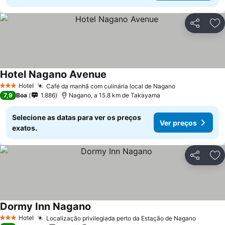
Partilhar
Ad
Hotel Nagano Avenue
Hotel
Café da manhã com culinária local de Nagano
3 Estrelas
7,9
Boa
1.886
Nagano, a 15.8 km de Takayama
Selecione as datas para ver os preços
Ver preços
exatos.
Partilhar
Ad
Dormy Inn Nagano
Hotel
Localização privilegiada perto da Estação de Nagano
3 Estrelas