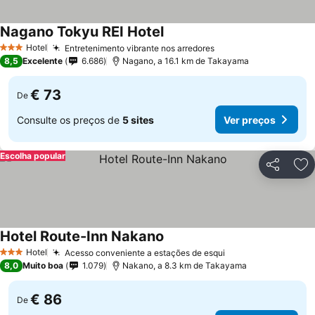
Nagano Tokyu REI Hotel
Hotel
Entretenimento vibrante nos arredores
3 Estrelas
8,5
Excelente
6.686
Nagano, a 16.1 km de Takayama
€ 73
De
Consulte os preços de
5 sites
Ver preços
Escolha popular
Partilhar
Ad
Hotel Route-Inn Nakano
Hotel
Acesso conveniente a estações de esqui
3 Estrelas
8,0
Muito boa
1.079
Nakano, a 8.3 km de Takayama
€ 86
De