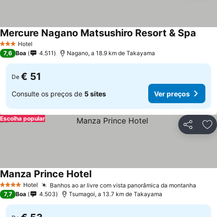
Mercure Nagano Matsushiro Resort & Spa
Hotel
3 Estrelas
7,6
Boa
4.511
Nagano, a 18.9 km de Takayama
€ 51
De
Consulte os preços de
5 sites
Ver preços
Escolha popular
Partilhar
Ad
Manza Prince Hotel
Hotel
Banhos ao ar livre com vista panorâmica da montanha
4 Estrelas
7,7
Boa
4.503
Tsumagoi, a 13.7 km de Takayama