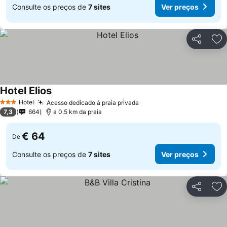
Consulte os preços de
7 sites
Ver preços
Partilhar
Ad
Hotel Elios
Ver preços
Hotel
Acesso dedicado à praia privada
Ver preços
3 Estrelas
7,3
664
a 0.5 km da praia
€ 64
De
Consulte os preços de
7 sites
Ver preços
Partilhar
Ad