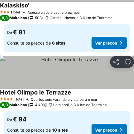
Kalaskiso'
Ver preços
Hotel
Acesso a spa e sauna próximos
Ver preços
3 Estrelas
8,3
Muito boa
508
Giardini-Naxos, a 3.6 km de Taormina
€ 81
De
Consulte os preços de
6 sites
Ver preços
Partilhar
Ad
Hotel Olimpo le Terrazze
Ver preços
Hotel
Quartos com varanda e vista para o mar
Ver preços
4 Estrelas
8,0
Muito boa
4.490
Letojanni, a 3.0 km de Taormina
€ 84
De
Consulte os preços de
10 sites
Ver preços