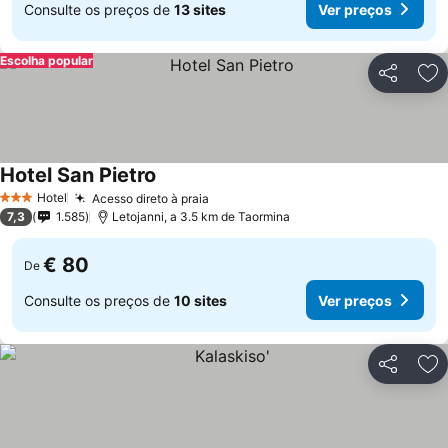
Consulte os preços de
13 sites
Ver preços
Escolha popular
Partilhar
Ad
Hotel San Pietro
Ver preços
Hotel
Acesso direto à praia
Ver preços
3 Estrelas
7,3
1.585
Letojanni, a 3.5 km de Taormina
€ 80
De
Consulte os preços de
10 sites
Ver preços
Partilhar
Ad