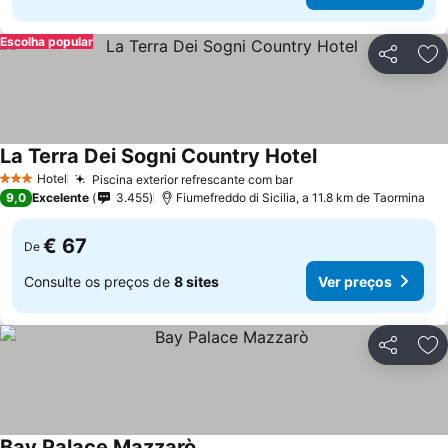
Escolha popular
Partilhar
Ad
La Terra Dei Sogni Country Hotel
Ver preços
Hotel
Piscina exterior refrescante com bar
Ver preços
3 Estrelas
9,0
Excelente
3.455
Fiumefreddo di Sicilia, a 11.8 km de Taormina
€ 67
De
Consulte os preços de
8 sites
Ver preços
Partilhar
Ad
Bay Palace Mazzarò