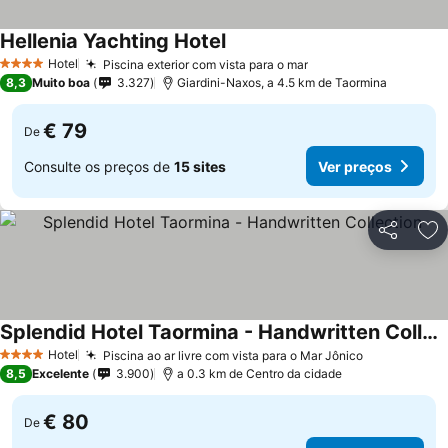
Hellenia Yachting Hotel
Ver preços
Hotel
Piscina exterior com vista para o mar
Ver preços
4 Estrelas
8,3
Muito boa
3.327
Giardini-Naxos, a 4.5 km de Taormina
€ 79
De
Consulte os preços de
15 sites
Ver preços
Partilhar
Ad
Splendid Hotel Taormina - Handwritten Collection
Ver preços
Hotel
Piscina ao ar livre com vista para o Mar Jônico
Ver preços
4 Estrelas
8,5
Excelente
3.900
a 0.3 km de Centro da cidade
€ 80
De