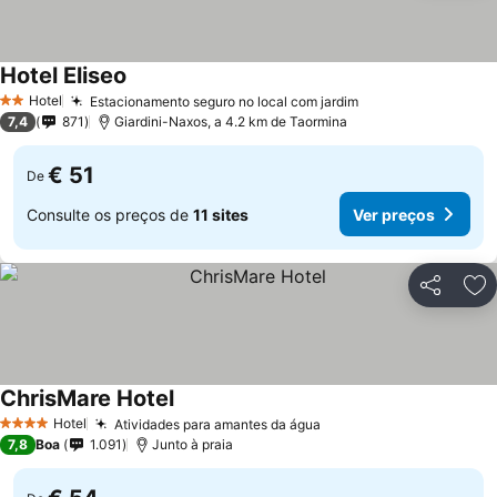
Hotel Eliseo
Ver preços
Hotel
Estacionamento seguro no local com jardim
Ver preços
2 Estrelas
7,4
871
Giardini-Naxos, a 4.2 km de Taormina
€ 51
De
Consulte os preços de
11 sites
Ver preços
Partilhar
Ad
ChrisMare Hotel
Ver preços
Hotel
Atividades para amantes da água
Ver preços
4 Estrelas
7,8
Boa
1.091
Junto à praia