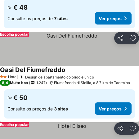
€ 48
De
Consulte os preços de
7 sites
Ver preços
Escolha popular
Partilhar
Ad
Oasi Del Fiumefreddo
Ver preços
Hotel
Design de apartamento colorido e único
Ver preços
2 Estrelas
8,4
Muito boa
1.247
Fiumefreddo di Sicilia, a 8.7 km de Taormina
€ 50
De
Consulte os preços de
3 sites
Ver preços
Escolha popular
Partilhar
Ad