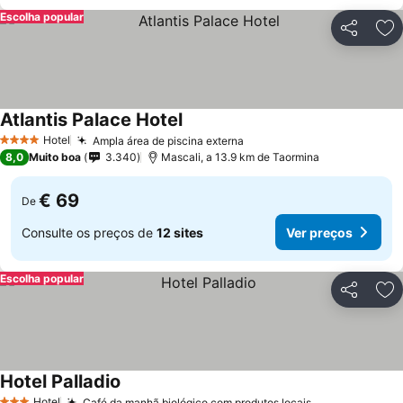
Escolha popular
Partilhar
Ad
Atlantis Palace Hotel
Ver preços
Hotel
Ampla área de piscina externa
Ver preços
4 Estrelas
8,0
Muito boa
3.340
Mascali, a 13.9 km de Taormina
€ 69
De
Consulte os preços de
12 sites
Ver preços
Escolha popular
Partilhar
Ad
Hotel Palladio
Ver preços
Hotel
Café da manhã biológico com produtos locais