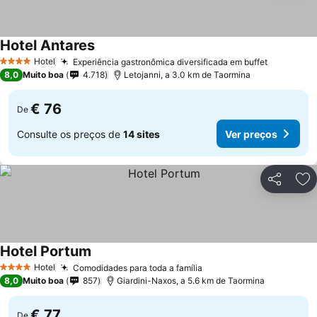
Hotel Antares
Ver preços
Hotel
Experiência gastronômica diversificada em buffet
Ver preç
4 Estrelas
8,0
Muito boa
4.718
Letojanni, a 3.0 km de Taormina
€ 76
De
Consulte os preços de
14 sites
Ver preços
Partilhar
Ad
Hotel Portum
Ver preços
Hotel
Comodidades para toda a família
Ver preços
4 Estrelas
8,0
Muito boa
857
Giardini-Naxos, a 5.6 km de Taormina
€ 77
De