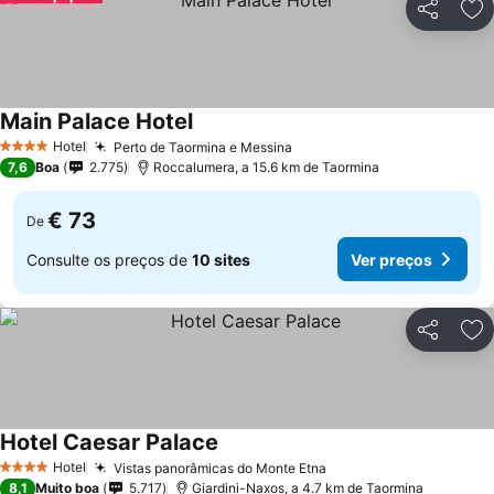
Partilhar
Ad
Main Palace Hotel
Ver preços
Hotel
Perto de Taormina e Messina
Ver preços
4 Estrelas
7,6
Boa
2.775
Roccalumera, a 15.6 km de Taormina
€ 73
De
Consulte os preços de
10 sites
Ver preços
Partilhar
Ad
Hotel Caesar Palace
Ver preços
Hotel
Vistas panorâmicas do Monte Etna
Ver preços
4 Estrelas
8,1
Muito boa
5.717
Giardini-Naxos, a 4.7 km de Taormina