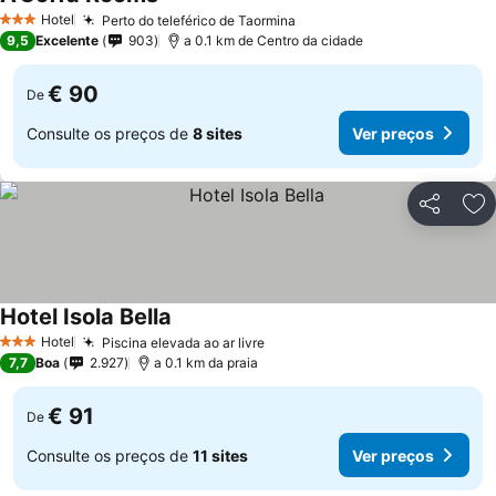
Ver preços
Hotel
Perto do teleférico de Taormina
Ver preços
3 Estrelas
9,5
Excelente
903
a 0.1 km de Centro da cidade
€ 90
De
Consulte os preços de
8 sites
Ver preços
Partilhar
Ad
Hotel Isola Bella
Ver preços
Hotel
Piscina elevada ao ar livre
Ver preços
3 Estrelas
7,7
Boa
2.927
a 0.1 km da praia
€ 91
De
Consulte os preços de
11 sites
Ver preços