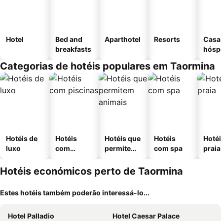
Hotel
Bed and
Aparthotel
Resorts
Casa
breakfasts
hósp
Categorias de hotéis populares em Taormina
Hotéis de
Hotéis
Hotéis que
Hotéis
Hotéi
luxo
com
permitem
com spa
praia
piscinas
animais
Hotéis económicos perto de Taormina
Estes hotéis também poderão interessá-lo...
Hotel Palladio
Hotel Caesar Palace