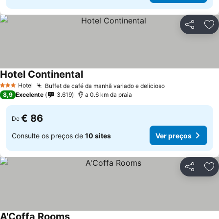
Partilhar
Ad
Hotel Continental
Ver preços
Hotel
Buffet de café da manhã variado e delicioso
Ver preços
3 Estrelas
8,9
Excelente
3.619
a 0.6 km da praia
€ 86
De
Consulte os preços de
10 sites
Ver preços
Partilhar
Ad
A'Coffa Rooms