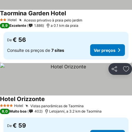
Taormina Garden Hotel
Ver preços
Hotel
Acesso privativo à praia pelo jardim
Ver preços
2 Estrelas
8,9
Excelente
1.886
a 0.1 km da praia
€ 56
De
Consulte os preços de
7 sites
Ver preços
Partilhar
Ad
Hotel Orizzonte
Ver preços
Hotel
Vistas panorâmicas de Taormina
Ver preços
4 Estrelas
8,0
Muito boa
402
Letojanni, a 3.2 km de Taormina
€ 59
De