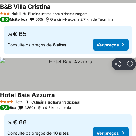
B&B Villa Cristina
Ver preços
Hotel
Piscina íntima com hidromassagem
Ver preços
3 Estrelas
8,0
Muito boa
566
Giardini-Naxos, a 2.7 km de Taormina
€ 65
De
Consulte os preços de
6 sites
Ver preços
Partilhar
Ad
Hotel Baia Azzurra
Ver preços
Hotel
Culinária siciliana tradicional
Ver preços
4 Estrelas
7,8
Boa
1.860
a 0.2 km da praia
€ 66
De
Consulte os preços de
10 sites
Ver preços