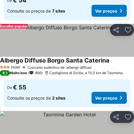
€ 54
De
Consulte os preços de
7 sites
Ver preços
Escolha popular
Partilhar
Ad
Albergo Diffuso Borgo Santa Caterina
Ver preços
Hotel
Conceito autêntico de 'albergo diffuso'
Ver preços
3 Estrelas
8,1
Muito boa
866
Castiglione di Sicilia, a 15.0 km de Taormina
€ 55
De
Consulte os preços de
2 sites
Ver preços
Partilhar
Ad