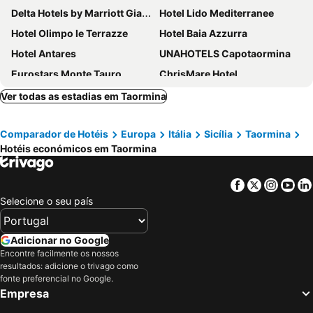
Delta Hotels by Marriott Giardini Naxos
Hotel Lido Mediterranee
Hotel Olimpo le Terrazze
Hotel Baia Azzurra
Hotel Antares
UNAHOTELS Capotaormina
Eurostars Monte Tauro
ChrisMare Hotel
Splendid Hotel Taormina - Handwritten Collection
Excelsior Palace Hotel
Ver todas as estadias em Taormina
Bay Palace Mazzarò
San Domenico Palace, Taormina, A Four Seasons Hotel
Comparador de Hotéis
Europa
Itália
Sicília
Taormina
Hotel Isola Bella
Hotel Corallo
Hotéis económicos em Taormina
Hotel Ariston
Hotel Continental
Hotel Caparena
Jonic Hotel Mazzarò
Facebook
Twitter
Insta
Yo
Taormina Palace Hotel
Panoramic Hotel Taormina
Selecione o seu país
Hotel Villa Bianca
Main Palace Hotel
Hotel Condor
Hotel Bel Soggiorno
Adicionar no Google
Encontre facilmente os nossos
Hotel Villa Greta
Hotel Mediterranée
resultados: adicione o trivago como
Hotel Orizzonte
Sporting Baia Hotel
fonte preferencial no Google.
Empresa
Hotel Inn
Hotel Isabella