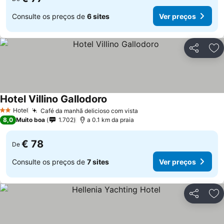
Consulte os preços de
6 sites
Ver preços
Partilhar
Ad
Hotel Villino Gallodoro
Ver preços
Hotel
Café da manhã delicioso com vista
Ver preços
2 Estrelas
8,0
Muito boa
1.702
a 0.1 km da praia
€ 78
De
Consulte os preços de
7 sites
Ver preços
Partilhar
Ad