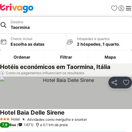
Favoritos
Iniciar
Me
Destino
Taormina
Check-in/out
Hóspedes e quartos
Escolha as datas
2 hóspedes, 1 quarto.
Ordenar
Filtrar
Mapa
Hotéis económicos em Taormina, Itália
Como os pagamentos influenciam os resultados
Partilhar
Ad
Hotel Baia Delle Sirene
Ver preços
Hotel
Atividades como mergulho e snorkel
Ver preços
3 Estrelas
7,9
Boa
1.671
a 0.1 km da praia