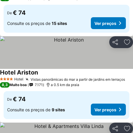
€ 74
De
Consulte os preços de
15 sites
Ver preços
Partilhar
Ad
Hotel Ariston
Ver preços
Hotel
Vistas panorâmicas do mar a partir de jardins em terraços
Ver
4 Estrelas
8,3
Muito boa
7.171
a 0.5 km da praia
€ 74
De
Consulte os preços de
9 sites
Ver preços
Partilhar
Ad