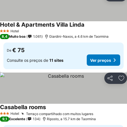
Hotel & Apartments Villa Linda
Ver preços
Hotel
3 Estrelas
8,4
Muito boa
1.061
Giardini-Naxos, a 4.6 km de Taormina
€ 75
De
Consulte os preços de
11 sites
Ver preços
Partilhar
Ad
Casabella rooms
Ver preços
Hotel
Terraço compartilhado com muitos lugares
Ver preços
3 Estrelas
9,1
Excelente
134
Riposto, a 15.7 km de Taormina