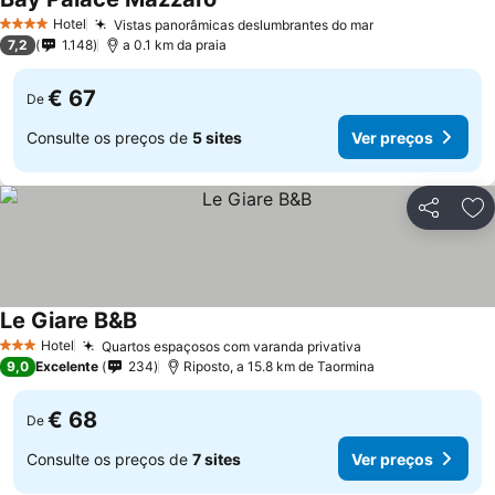
Ver preços
Hotel
Vistas panorâmicas deslumbrantes do mar
Ver preços
4 Estrelas
7,2
1.148
a 0.1 km da praia
€ 67
De
Consulte os preços de
5 sites
Ver preços
Partilhar
Ad
Le Giare B&B
Ver preços
Hotel
Quartos espaçosos com varanda privativa
Ver preços
3 Estrelas
9,0
Excelente
234
Riposto, a 15.8 km de Taormina
€ 68
De
Consulte os preços de
7 sites
Ver preços