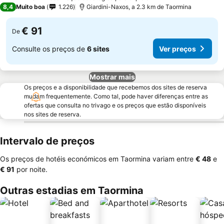
3 Estrelas
8,4
Muito boa
1.226
Giardini-Naxos, a 2.3 km de Taormina
€ 91
De
Consulte os preços de
6 sites
Ver preços
Mostrar mais
Os preços e a disponibilidade que recebemos dos sites de reserva
mudam frequentemente. Como tal, pode haver diferenças entre as
ofertas que consulta no trivago e os preços que estão disponíveis
nos sites de reserva.
Intervalo de preços
Os preços de hotéis económicos em Taormina variam entre
‎€ 48
e
‎€ 91
por noite.
Outras estadias em Taormina