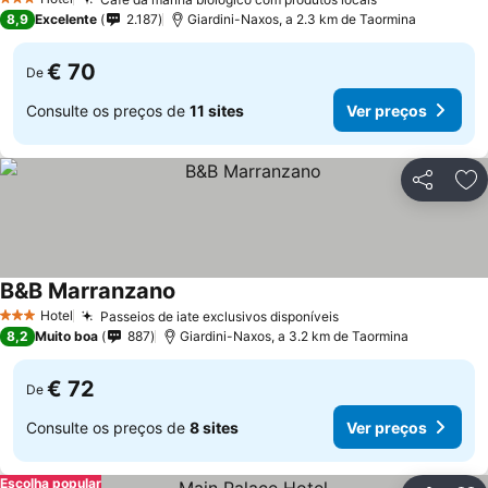
Ver preços
3 Estrelas
8,9
Excelente
2.187
Giardini-Naxos, a 2.3 km de Taormina
€ 70
De
Consulte os preços de
11 sites
Ver preços
Partilhar
Ad
B&B Marranzano
Ver preços
Hotel
Passeios de iate exclusivos disponíveis
Ver preços
3 Estrelas
8,2
Muito boa
887
Giardini-Naxos, a 3.2 km de Taormina
€ 72
De
Consulte os preços de
8 sites
Ver preços
Escolha popular