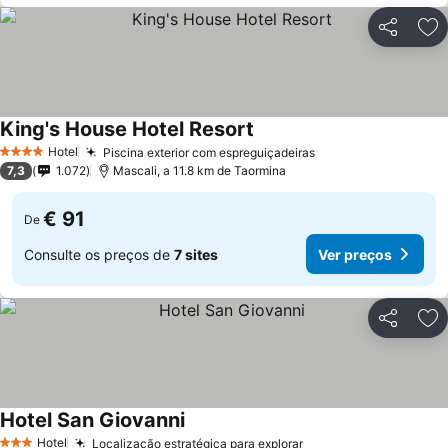
Partilhar
Ad
King's House Hotel Resort
Ver preços
Hotel
Piscina exterior com espreguiçadeiras
Ver preços
4 Estrelas
7,3
1.072
Mascali, a 11.8 km de Taormina
€ 91
De
Consulte os preços de
7 sites
Ver preços
Partilhar
Ad
Hotel San Giovanni
Ver preços
Hotel
Localização estratégica para explorar
Ver preços