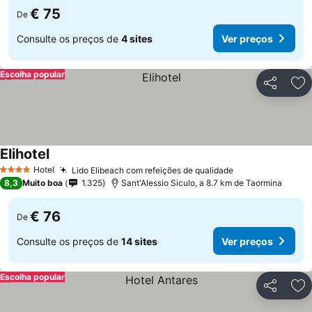
€ 75
De
Consulte os preços de
4 sites
Ver preços
Escolha popular
Partilhar
Ad
Elihotel
Ver preços
Hotel
Lido Elibeach com refeições de qualidade
Ver preços
4 Estrelas
8,3
Muito boa
1.325
Sant'Alessio Siculo, a 8.7 km de Taormina
€ 76
De
Consulte os preços de
14 sites
Ver preços
Escolha popular
Partilhar
Ad