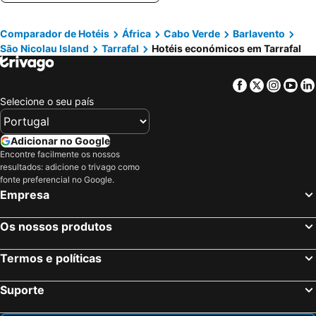
Comparador de Hotéis
África
Cabo Verde
Barlavento
São Nicolau Island
Tarrafal
Hotéis económicos em Tarrafal
Facebook
Twitter
Insta
Yo
Selecione o seu país
Adicionar no Google
Encontre facilmente os nossos
resultados: adicione o trivago como
fonte preferencial no Google.
Empresa
Os nossos produtos
Termos e políticas
Suporte