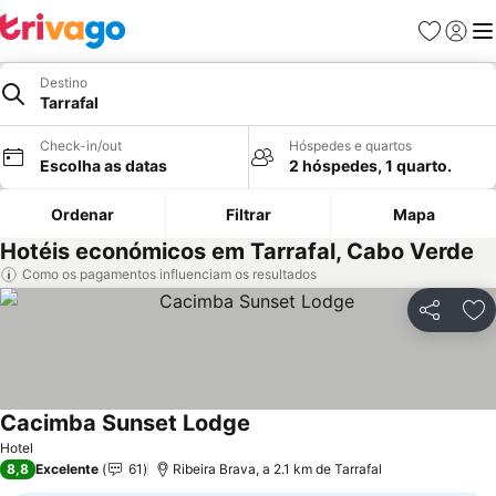
Favoritos
Iniciar
Me
Destino
Tarrafal
Check-in/out
Hóspedes e quartos
Escolha as datas
2 hóspedes, 1 quarto.
Ordenar
Filtrar
Mapa
Hotéis económicos em Tarrafal, Cabo Verde
Como os pagamentos influenciam os resultados
Partilhar
Ad
Cacimba Sunset Lodge
Hotel
8,8
Excelente
61
Ribeira Brava, a 2.1 km de Tarrafal