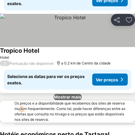
Ver preços
exatos.
Partilhar
Ad
Tropico Hotel
Hotel
/
a 0.2 km de Centro da cidade
Pontuação não disponível
Selecione as datas para ver os preços
Ver preços
exatos.
Mostrar mais
Os preços e a disponibilidade que recebemos dos sites de reserva
mudam frequentemente. Como tal, pode haver diferenças entre as
ofertas que consulta no trivago e os preços que estão disponíveis
nos sites de reserva.
Hotéis económicos perto de Tartagal