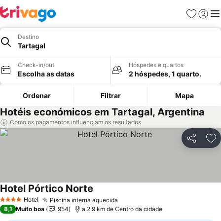
Favoritos
Iniciar
Me
Destino
Tartagal
Check-in/out
Hóspedes e quartos
Escolha as datas
2 hóspedes, 1 quarto.
Ordenar
Filtrar
Mapa
Hotéis económicos em Tartagal, Argentina
Como os pagamentos influenciam os resultados
Partilhar
Ad
Hotel Pórtico Norte
Hotel
Piscina interna aquecida
4 Estrelas
8,1
Muito boa
954
a 2.9 km de Centro da cidade