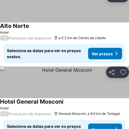
Alto Norte
Hotel
/
a 0.2 km de Centro da cidade
Pontuação não disponível
Selecione as datas para ver os preços
Ver preços
exatos.
Partilhar
Ad
Hotel General Mosconi
Hotel
/
General Mosconi, a 8.9 km de Tartagal
Pontuação não disponível
Selecione as datas para ver os preços