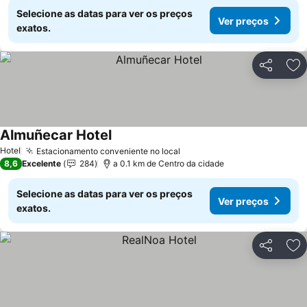
Selecione as datas para ver os preços
Ver preços
exatos.
Partilhar
Ad
Almuñecar Hotel
Hotel
Estacionamento conveniente no local
8,6
Excelente
284
a 0.1 km de Centro da cidade
Selecione as datas para ver os preços
Ver preços
exatos.
Partilhar
Ad