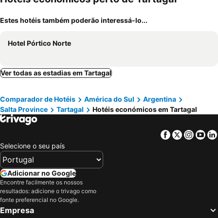
Estes hotéis também poderão interessá-lo...
Hotel Pórtico Norte
Ver todas as estadias em Tartagal
Comparador de Hotéis
América do Sul
Argentina
Salta Province
Tartagal
Hotéis económicos em Tartagal
Facebook
Twitter
Insta
Yo
Selecione o seu país
Adicionar no Google
Encontre facilmente os nossos
resultados: adicione o trivago como
fonte preferencial no Google.
Empresa