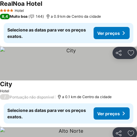
RealNoa Hotel
Hotel
4 Estrelas
8,4
Muito boa
144
a 0.9 km de Centro da cidade
Selecione as datas para ver os preços
Ver preços
exatos.
Partilhar
Ad
City
Hotel
/
a 0.1 km de Centro da cidade
Pontuação não disponível
Selecione as datas para ver os preços
Ver preços
exatos.
Partilhar
Ad