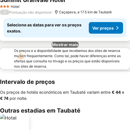
Summit Granvale Hotel
Ver preços
Hotel
3 Estrelas
/
Caçapava, a 17.5 km de Taubaté
Pontuação não disponível
Selecione as datas para ver os preços
Ver preços
exatos.
Mostrar mais
Os preços e a disponibilidade que recebemos dos sites de reserva
mudam frequentemente. Como tal, pode haver diferenças entre as
ofertas que consulta no trivago e os preços que estão disponíveis
nos sites de reserva.
Intervalo de preços
Os preços de hotéis económicos em Taubaté variam entre
‎€ 44
e
‎€ 74
por noite.
Outras estadias em Taubaté