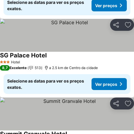
Selecione as datas para ver os preços
Ver preços
exatos.
Partilhar
Ad
SG Palace Hotel
Ver preços
Hotel
3 Estrelas
8,7
Excelente
513
a 2.5 km de Centro da cidade
Selecione as datas para ver os preços
Ver preços
exatos.
Partilhar
Ad