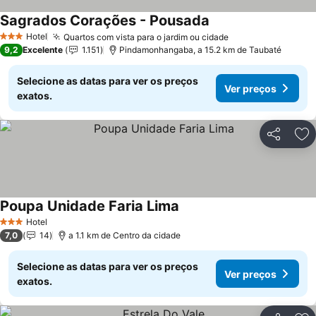
Sagrados Corações - Pousada
Ver preços
Hotel
Quartos com vista para o jardim ou cidade
Ver preços
3 Estrelas
9,2
Excelente
1.151
Pindamonhangaba, a 15.2 km de Taubaté
Selecione as datas para ver os preços
Ver preços
exatos.
Partilhar
Ad
Poupa Unidade Faria Lima
Ver preços
Hotel
3 Estrelas
7,0
14
a 1.1 km de Centro da cidade
Selecione as datas para ver os preços
Ver preços
exatos.