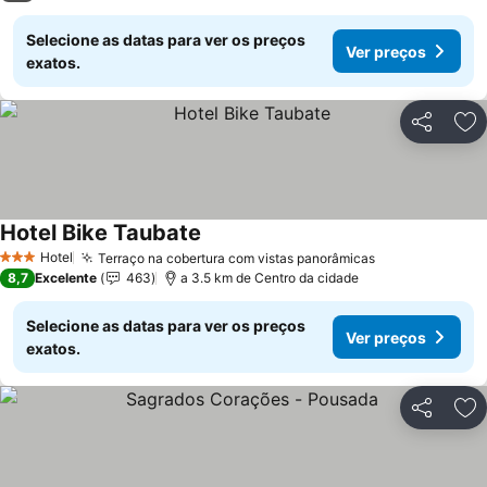
Selecione as datas para ver os preços
Ver preços
exatos.
Partilhar
Ad
Hotel Bike Taubate
Ver preços
Hotel
Terraço na cobertura com vistas panorâmicas
Ver preços
3 Estrelas
8,7
Excelente
463
a 3.5 km de Centro da cidade
Selecione as datas para ver os preços
Ver preços
exatos.
Partilhar
Ad