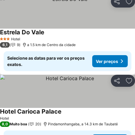
Partilhar
Ad
Estrela Do Vale
Ver preços
Hotel
3 Estrelas
6,1
9
a 1.5 km de Centro da cidade
Selecione as datas para ver os preços
Ver preços
exatos.
Partilhar
Ad
Hotel Carioca Palace
Ver preços
Hotel
8,0
Muito boa
20
Pindamonhangaba, a 14.3 km de Taubaté