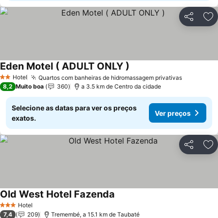
Partilhar
Ad
Eden Motel ( ADULT ONLY )
Ver preços
Hotel
Quartos com banheiras de hidromassagem privativas
Ver preço
2 Estrelas
8,2
Muito boa
360
a 3.5 km de Centro da cidade
Selecione as datas para ver os preços
Ver preços
exatos.
Partilhar
Ad
Old West Hotel Fazenda
Ver preços
Hotel
3 Estrelas
7,4
209
Tremembé, a 15.1 km de Taubaté