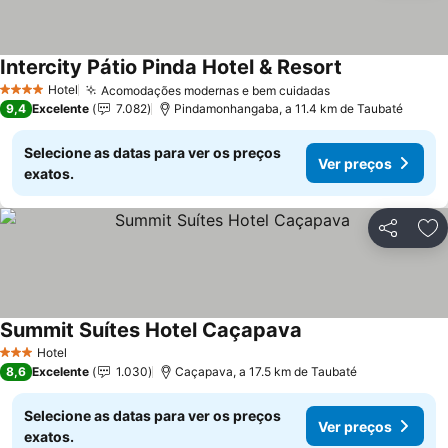
Intercity Pátio Pinda Hotel & Resort
Ver preços
Hotel
Acomodações modernas e bem cuidadas
Ver preços
4 Estrelas
9,4
Excelente
7.082
Pindamonhangaba, a 11.4 km de Taubaté
Selecione as datas para ver os preços
Ver preços
exatos.
Partilhar
Ad
Summit Suítes Hotel Caçapava
Ver preços
Hotel
3 Estrelas
8,6
Excelente
1.030
Caçapava, a 17.5 km de Taubaté
Selecione as datas para ver os preços
Ver preços
exatos.