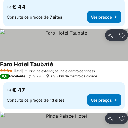
€ 44
De
Consulte os preços de
7 sites
Ver preços
Partilhar
Ad
Faro Hotel Taubaté
Ver preços
Hotel
Piscina exterior, sauna e centro de fitness
Ver preços
4 Estrelas
8,8
Excelente
3.280
a 3.8 km de Centro da cidade
€ 47
De
Consulte os preços de
13 sites
Ver preços
Partilhar
Ad