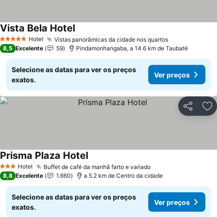
Vista Bela Hotel
Ver preços
Hotel
Vistas panorâmicas da cidade nos quartos
Ver preços
5 Estrelas
8,5
Excelente
59
Pindamonhangaba, a 14.6 km de Taubaté
Selecione as datas para ver os preços
Ver preços
exatos.
Partilhar
Ad
Prisma Plaza Hotel
Ver preços
Hotel
Buffet de café da manhã farto e variado
Ver preços
3 Estrelas
8,8
Excelente
1.660
a 5.2 km de Centro da cidade
Selecione as datas para ver os preços
Ver preços
exatos.