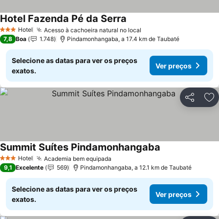
Hotel Fazenda Pé da Serra
Ver preços
Hotel
Acesso à cachoeira natural no local
Ver preços
3 Estrelas
7,8
Boa
1.748
Pindamonhangaba, a 17.4 km de Taubaté
Selecione as datas para ver os preços
Ver preços
exatos.
Partilhar
Ad
Summit Suítes Pindamonhangaba
Ver preços
Hotel
Academia bem equipada
Ver preços
3 Estrelas
9,1
Excelente
569
Pindamonhangaba, a 12.1 km de Taubaté
Selecione as datas para ver os preços
Ver preços
exatos.