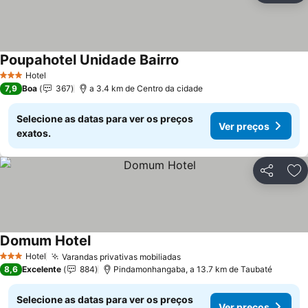
Poupahotel Unidade Bairro
Ver preços
Hotel
3 Estrelas
7,9
Boa
367
a 3.4 km de Centro da cidade
Selecione as datas para ver os preços
Ver preços
exatos.
Partilhar
Ad
Domum Hotel
Ver preços
Hotel
Varandas privativas mobiliadas
Ver preços
3 Estrelas
8,6
Excelente
884
Pindamonhangaba, a 13.7 km de Taubaté
Selecione as datas para ver os preços
Ver preços