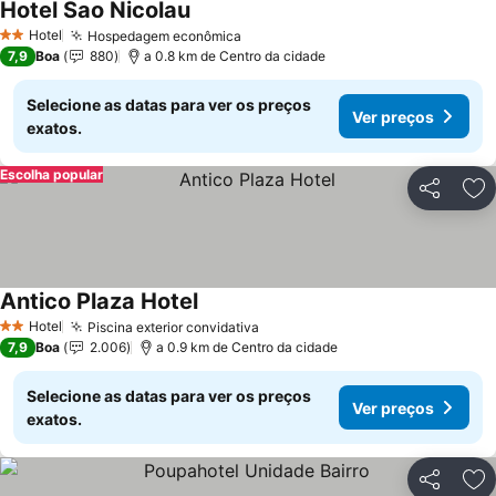
Hotel Sao Nicolau
Ver preços
Hotel
Hospedagem econômica
Ver preços
2 Estrelas
7,9
Boa
880
a 0.8 km de Centro da cidade
Selecione as datas para ver os preços
Ver preços
exatos.
Escolha popular
Partilhar
Ad
Antico Plaza Hotel
Ver preços
Hotel
Piscina exterior convidativa
Ver preços
2 Estrelas
7,9
Boa
2.006
a 0.9 km de Centro da cidade
Selecione as datas para ver os preços
Ver preços
exatos.
Partilhar
Ad