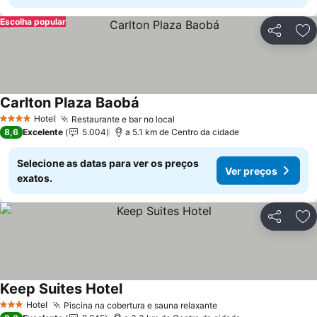
Escolha popular
Partilhar
Ad
Carlton Plaza Baobá
Ver preços
Hotel
Restaurante e bar no local
Ver preços
4 Estrelas
8,6
Excelente
5.004
a 5.1 km de Centro da cidade
Selecione as datas para ver os preços
Ver preços
exatos.
Partilhar
Ad
Keep Suites Hotel
Ver preços
Hotel
Piscina na cobertura e sauna relaxante
Ver preços
3 Estrelas