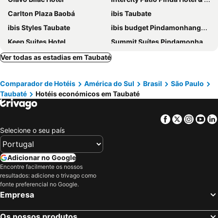
Carlton Plaza Baobá
ibis Taubate
ibis Styles Taubate
ibis budget Pindamonhangaba
Keep Suites Hotel
Summit Suítes Pindamonhangaba
Gran Continental Hotel
San Michel Palace Hotel
Ver todas as estadias em Taubaté
Summit Suítes Hotel Caçapava
Gran Carlo Hotel
Comparador de Hotéis
América do Sul
Brasil
São Paulo
Plaza Dutra Hotel
Antico Plaza Hotel
Taubaté
Hotéis económicos em Taubaté
Prisma Plaza Hotel
Plaza Suite Hotel
Hotel Fazenda Pé da Serra
Poupahotel Unidade Bairro
Facebook
Twitter
Insta
Yo
Samambaia Executive Hotel
Domum Hotel
Selecione o seu país
Hotel Sao Nicolau
Poupahotel
Eden Motel ( ADULT ONLY )
Hotel Carioca Palace
Adicionar no Google
Encontre facilmente os nossos
Sagrados Corações - Pousada
Arcadas Hotel
resultados: adicione o trivago como
fonte preferencial no Google.
Empresa
Os nossos produtos