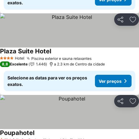
exatos.
Partilhar
Ad
Plaza Suite Hotel
Ver preços
Hotel
Piscina exterior e sauna relaxantes
Ver preços
4 Estrelas
8,8
Excelente
1.446
a 2.3 km de Centro da cidade
Selecione as datas para ver os preços
Ver preços
exatos.
Partilhar
Ad
Poupahotel
Ver preços