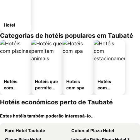
Hotel
Categorias de hotéis populares em Taubaté
Hotéis
Hotéis que
Hotéis
Hotéis
com
permitem
com spa
com
piscinas
animais
estaciona
mento
Hotéis económicos perto de Taubaté
Estes hotéis também poderão interessá-lo...
Faro Hotel Taubaté
Colonial Plaza Hotel
Olavo Bilac Hotel
Intercity Pátio Pinda Hotel & Resort