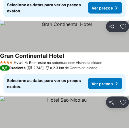
Selecione as datas para ver os preços
Ver preços
exatos.
Partilhar
Ad
Gran Continental Hotel
Ver preços
Hotel
Bem-estar na cobertura com vistas da cidade
Ver preços
4 Estrelas
8,5
Excelente
2.748
a 2.3 km de Centro da cidade
Selecione as datas para ver os preços
Ver preços
exatos.
Partilhar
Ad