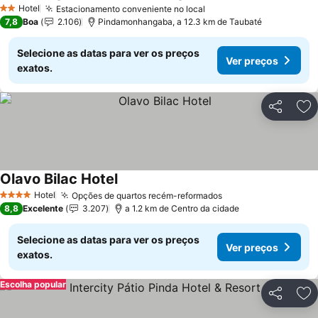
Ver preços
Hotel
Estacionamento conveniente no local
Ver preços
2 Estrelas
7,8
Boa
2.106
Pindamonhangaba, a 12.3 km de Taubaté
Selecione as datas para ver os preços
Ver preços
exatos.
Partilhar
Ad
Olavo Bilac Hotel
Ver preços
Hotel
Opções de quartos recém-reformados
Ver preços
4 Estrelas
8,8
Excelente
3.207
a 1.2 km de Centro da cidade
Selecione as datas para ver os preços
Ver preços
exatos.
Escolha popular
Partilhar
Ad