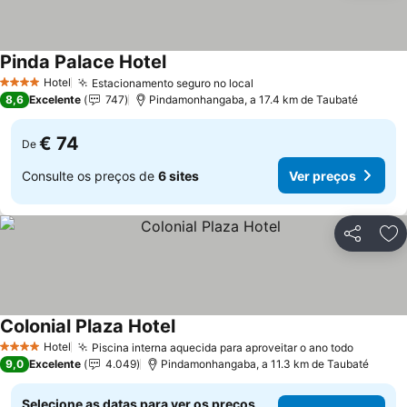
Pinda Palace Hotel
Ver preços
Hotel
Estacionamento seguro no local
Ver preços
4 Estrelas
8,6
Excelente
747
Pindamonhangaba, a 17.4 km de Taubaté
€ 74
De
Consulte os preços de
6 sites
Ver preços
Partilhar
Ad
Colonial Plaza Hotel
Ver preços
Hotel
Piscina interna aquecida para aproveitar o ano todo
Ver pre
4 Estrelas
9,0
Excelente
4.049
Pindamonhangaba, a 11.3 km de Taubaté
Selecione as datas para ver os preços