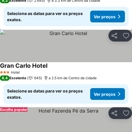
9,3
Excelente
2.645
a 3.3 km de Centro da cidade
Selecione as datas para ver os preços
Ver preços
exatos.
Partilhar
Ad
Gran Carlo Hotel
Ver preços
Hotel
3 Estrelas
9,4
Excelente
645
a 2.5 km de Centro da cidade
Selecione as datas para ver os preços
Ver preços
exatos.
Escolha popular
Partilhar
Ad