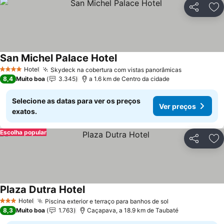
Partilhar
Ad
San Michel Palace Hotel
Ver preços
Hotel
Skydeck na cobertura com vistas panorâmicas
Ver preços
4 Estrelas
8,4
Muito boa
3.345
a 1.6 km de Centro da cidade
Selecione as datas para ver os preços
Ver preços
exatos.
Escolha popular
Partilhar
Ad
Plaza Dutra Hotel
Ver preços
Hotel
Piscina exterior e terraço para banhos de sol
Ver preços
3 Estrelas
8,3
Muito boa
1.763
Caçapava, a 18.9 km de Taubaté