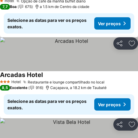
Hotel
Opção de café da manhã buffet diário
Ver preços
1 Estrelas
7,7
Boa
675
a 1.5 km de Centro da cidade
Selecione as datas para ver os preços
Ver preços
exatos.
Partilhar
Ad
Arcadas Hotel
Ver preços
Hotel
Restaurante e lounge compartilhado no local
Ver preços
3 Estrelas
8,5
Excelente
916
Caçapava, a 18.2 km de Taubaté
Selecione as datas para ver os preços
Ver preços
exatos.
Partilhar
Ad