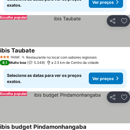
Ver preços
exatos.
Escolha popular
Partilhar
Ad
ibis Taubate
Ver preços
Hotel
Restaurante no local com sabores regionais
Ver preços
3 Estrelas
8,1
Muito boa
5.349
a 2.5 km de Centro da cidade
Selecione as datas para ver os preços
Ver preços
exatos.
Escolha popular
Partilhar
Ad
ibis budget Pindamonhangaba