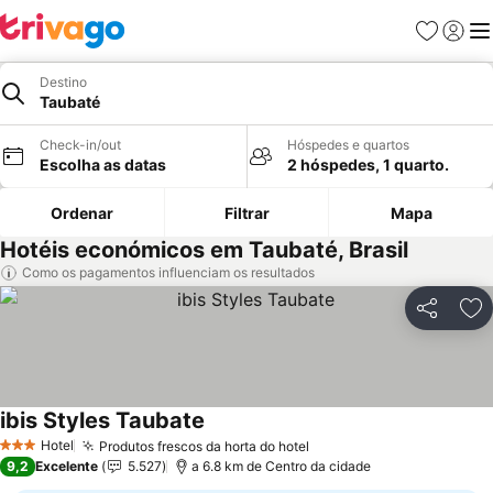
Favoritos
Iniciar
Me
Destino
Taubaté
Check-in/out
Hóspedes e quartos
Escolha as datas
2 hóspedes, 1 quarto.
Ordenar
Filtrar
Mapa
Hotéis económicos em Taubaté, Brasil
Como os pagamentos influenciam os resultados
Partilhar
Ad
ibis Styles Taubate
Ver preços
Hotel
Produtos frescos da horta do hotel
Ver preços
3 Estrelas
9,2
Excelente
5.527
a 6.8 km de Centro da cidade