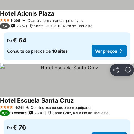
Hotel Adonis Plaza
Hotel
Quartos com varandas privativas
3 Estrelas
7,4
7.762
Santa Cruz, a 10.4 km de Tegueste
€ 64
De
Consulte os preços de
18 sites
Ver preços
Partilhar
Ad
Hotel Escuela Santa Cruz
Hotel
Quartos espaçosos e bem equipados
4 Estrelas
8,6
Excelente
2.242
Santa Cruz, a 9.8 km de Tegueste
€ 76
De