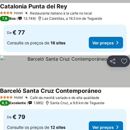
Catalonia Punta del Rey
Hotel
Restaurante italiano à la carte no local
4 Estrelas
7,6
Boa
13.749
Las Caletillas, a 16.5 km de Tegueste
€ 77
De
Consulte os preços de
16 sites
Ver preços
Partilhar
Ad
Barceló Santa Cruz Contemporáneo
Hotel
Café da manhã variado e de alta qualidade
4 Estrelas
8,5
Excelente
1.985
Santa Cruz, a 9.6 km de Tegueste
€ 79
De
Consulte os preços de
12 sites
Ver preços