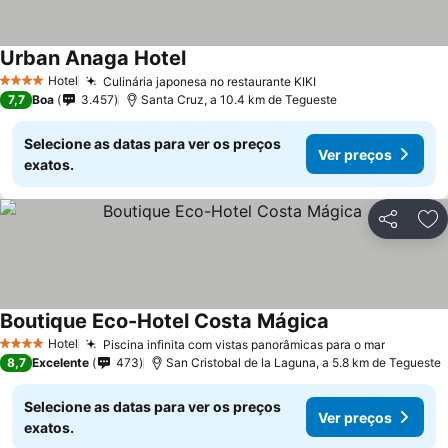
Urban Anaga Hotel
Hotel
Culinária japonesa no restaurante KIKI
4 Estrelas
7,7
Boa
3.457
Santa Cruz, a 10.4 km de Tegueste
Selecione as datas para ver os preços
Ver preços
exatos.
Partilhar
Ad
Boutique Eco-Hotel Costa Mágica
Hotel
Piscina infinita com vistas panorâmicas para o mar
4 Estrelas
8,7
Excelente
473
San Cristobal de la Laguna, a 5.8 km de Tegueste
Selecione as datas para ver os preços
Ver preços
exatos.