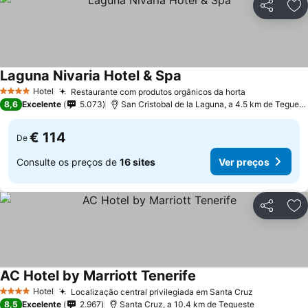
Partilhar
Ad
Laguna Nivaria Hotel & Spa
Hotel
Restaurante com produtos orgânicos da horta
4 Estrelas
8,6
Excelente
5.073
San Cristobal de la Laguna, a 4.5 km de Tegueste
€ 114
De
Consulte os preços de
16 sites
Ver preços
Partilhar
Ad
AC Hotel by Marriott Tenerife
Hotel
Localização central privilegiada em Santa Cruz
4 Estrelas
8,5
Excelente
2.967
Santa Cruz, a 10.4 km de Tegueste