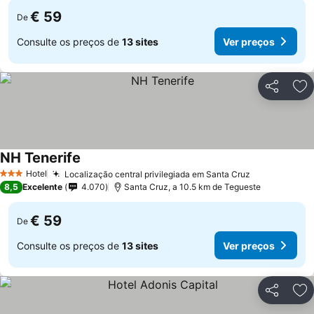
€ 59
De
Consulte os preços de
13 sites
Ver preços
Partilhar
Ad
NH Tenerife
Hotel
Localização central privilegiada em Santa Cruz
3 Estrelas
8,5
Excelente
4.070
Santa Cruz, a 10.5 km de Tegueste
€ 59
De
Consulte os preços de
13 sites
Ver preços
Partilhar
Ad