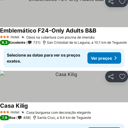
Partilhar
Ad
Emblemático F24-Only Adults B&B
Hotel
Oásis na cobertura com piscina de imersão
3 Estrelas
9,3
Excelente
731
San Cristobal de la Laguna, a 10.1 km de Tegueste
Selecione as datas para ver os preços
Ver preços
exatos.
Partilhar
Ad
Casa Kilig
Hotel
Casa burguesa com decoração elegante
3 Estrelas
7,9
Boa
468
Santa Cruz, a 9.4 km de Tegueste