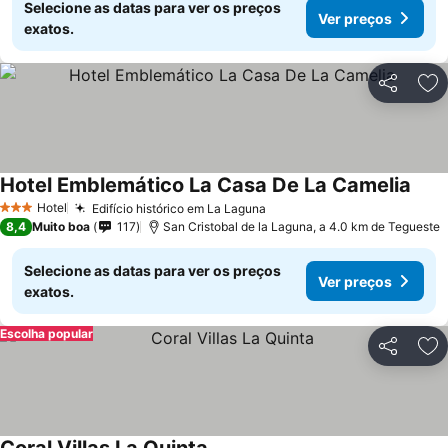
Selecione as datas para ver os preços
Ver preços
exatos.
Partilhar
Ad
Hotel Emblemático La Casa De La Camelia
Hotel
Edifício histórico em La Laguna
3 Estrelas
8,4
Muito boa
117
San Cristobal de la Laguna, a 4.0 km de Tegueste
Selecione as datas para ver os preços
Ver preços
exatos.
Escolha popular
Partilhar
Ad