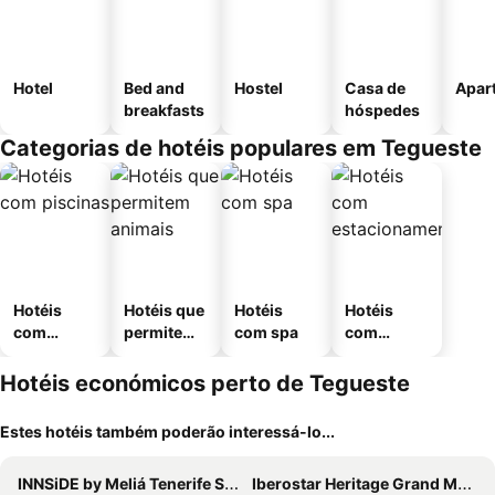
Hotel
Bed and
Hostel
Casa de
Apar
breakfasts
hóspedes
Categorias de hotéis populares em Tegueste
Hotéis
Hotéis que
Hotéis
Hotéis
com
permitem
com spa
com
piscinas
animais
estaciona
mento
Hotéis económicos perto de Tegueste
Estes hotéis também poderão interessá-lo...
INNSiDE by Meliá Tenerife Santa Cruz
Iberostar Heritage Grand Mencey