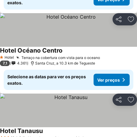
exatos.
Partilhar
Ad
Hotel Océano Centro
Hotel
Terraço na cobertura com vista para o oceano
1 Estrelas
7,1
4.361
Santa Cruz, a 10.3 km de Tegueste
Selecione as datas para ver os preços
Ver preços
exatos.
Partilhar
Ad
Hotel Tanausu