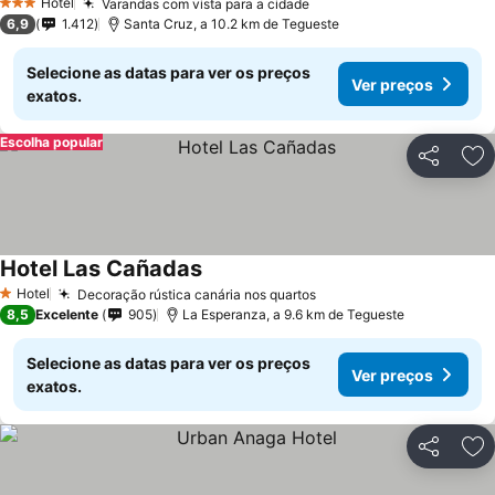
Hotel
Varandas com vista para a cidade
3 Estrelas
6,9
1.412
Santa Cruz, a 10.2 km de Tegueste
Selecione as datas para ver os preços
Ver preços
exatos.
Escolha popular
Partilhar
Ad
Hotel Las Cañadas
Hotel
Decoração rústica canária nos quartos
1 Estrelas
8,5
Excelente
905
La Esperanza, a 9.6 km de Tegueste
Selecione as datas para ver os preços
Ver preços
exatos.
Partilhar
Ad