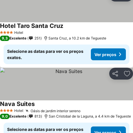
Hotel Taro Santa Cruz
Hotel
4 Estrelas
9,3
Excelente
251
Santa Cruz, a 10.2 km de Tegueste
Selecione as datas para ver os preços
Ver preços
exatos.
Partilhar
Ad
Nava Suites
Hotel
Oásis de jardim interior sereno
4 Estrelas
9,0
Excelente
813
San Cristobal de la Laguna, a 4.4 km de Tegueste
Selecione as datas para ver os preços
Ver preços