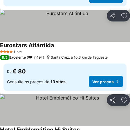
Partilhar
Ad
Eurostars Atlántida
Hotel
4 Estrelas
8,5
Excelente
7.494
Santa Cruz, a 10.3 km de Tegueste
€ 80
De
Consulte os preços de
13 sites
Ver preços
Partilhar
Ad
Hotel Emblemático Hi Suites