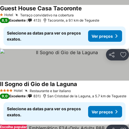
Guest House Casa Tacoronte
Hotel
Terraço convidativo na cobertura
1 Estrelas
8,5
Excelente
413
Tacoronte, a 9.1 km de Tegueste
Selecione as datas para ver os preços
Ver preços
exatos.
Partilhar
Ad
Il Sogno di Gio de la Laguna
Hotel
Restaurante e bar italiano
4 Estrelas
9,0
Excelente
831
San Cristobal de la Laguna, a 5.7 km de Tegueste
Selecione as datas para ver os preços
Ver preços
exatos.
Escolha popular