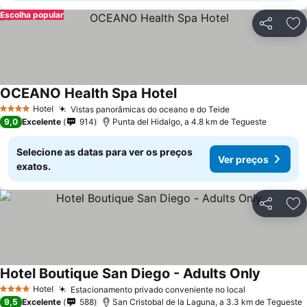
Escolha popular
Partilhar
Ad
OCEANO Health Spa Hotel
Hotel
Vistas panorâmicas do oceano e do Teide
4 Estrelas
9,0
Excelente
914
Punta del Hidalgo, a 4.8 km de Tegueste
Selecione as datas para ver os preços
Ver preços
exatos.
Partilhar
Ad
Hotel Boutique San Diego - Adults Only
Hotel
Estacionamento privado conveniente no local
4 Estrelas
9,5
Excelente
588
San Cristobal de la Laguna, a 3.3 km de Tegueste