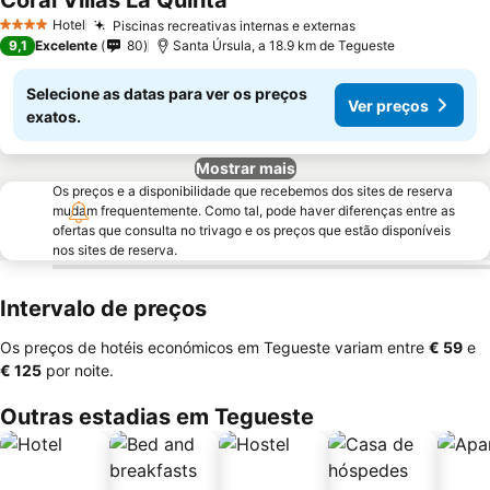
Coral Villas La Quinta
Hotel
Piscinas recreativas internas e externas
4 Estrelas
9,1
Excelente
80
Santa Úrsula, a 18.9 km de Tegueste
Selecione as datas para ver os preços
Ver preços
exatos.
Mostrar mais
Os preços e a disponibilidade que recebemos dos sites de reserva
mudam frequentemente. Como tal, pode haver diferenças entre as
ofertas que consulta no trivago e os preços que estão disponíveis
nos sites de reserva.
Intervalo de preços
Os preços de hotéis económicos em Tegueste variam entre
‎€ 59
e
‎€ 125
por noite.
Outras estadias em Tegueste