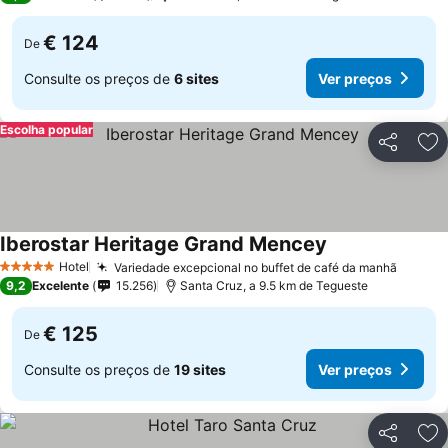
€ 124
De
Consulte os preços de
6 sites
Ver preços
Escolha popular
Partilhar
Ad
Iberostar Heritage Grand Mencey
Hotel
Variedade excepcional no buffet de café da manhã
5 Estrelas
9,2
Excelente
15.256
Santa Cruz, a 9.5 km de Tegueste
€ 125
De
Consulte os preços de
19 sites
Ver preços
Partilhar
Ad