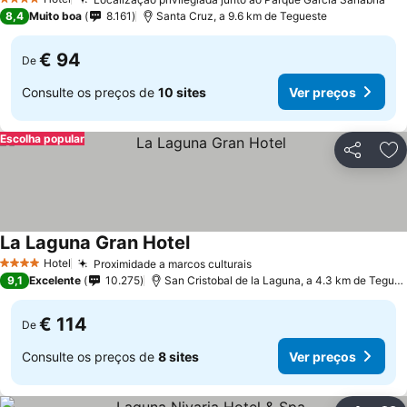
4 Estrelas
8,4
Muito boa
8.161
Santa Cruz, a 9.6 km de Tegueste
€ 94
De
Consulte os preços de
10 sites
Ver preços
Escolha popular
Partilhar
Ad
La Laguna Gran Hotel
Hotel
Proximidade a marcos culturais
4 Estrelas
9,1
Excelente
10.275
San Cristobal de la Laguna, a 4.3 km de Tegueste
€ 114
De
Consulte os preços de
8 sites
Ver preços