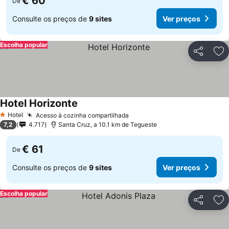
€ 60
De
Consulte os preços de
9 sites
Ver preços
Escolha popular
Partilhar
Ad
Hotel Horizonte
Hotel
Acesso à cozinha compartilhada
1 Estrelas
7,2
4.717
Santa Cruz, a 10.1 km de Tegueste
€ 61
De
Consulte os preços de
9 sites
Ver preços
Escolha popular
Partilhar
Ad