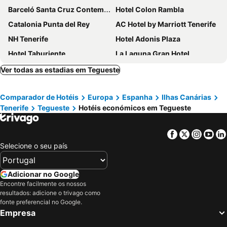
Barceló Santa Cruz Contemporáneo
Hotel Colon Rambla
Catalonia Punta del Rey
AC Hotel by Marriott Tenerife
NH Tenerife
Hotel Adonis Plaza
Hotel Taburiente
La Laguna Gran Hotel
Hotel Adonis Capital
Hotel Atlantico Centro
Ver todas as estadias em Tegueste
Hotel Principe Paz
Hotel Horizonte
Comparador de Hotéis
Europa
Espanha
Ilhas Canárias
Casa Kilig
Hotel Nautico
Tenerife
Tegueste
Hotéis económicos em Tegueste
Eurostars Atlántida
Laguna Nivaria Hotel & Spa
Casapatrizia Appartamento compartido
Hotel Emblemático Hi Suites
Facebook
Twitter
Insta
Yo
Hotel Océano Centro
Nava Suites
Selecione o seu país
Guest House Casa Tacoronte
Don Pedro
Hotel Taro Santa Cruz
Finca El Trazo
Adicionar no Google
Encontre facilmente os nossos
Hotel Tanausu
Urban Anaga Hotel
resultados: adicione o trivago como
Radazul Marina Seafront 12
Hotel Escuela Santa Cruz
fonte preferencial no Google.
Empresa
Coral Villas La Quinta
Hotel Boutique San Diego - Adults Only