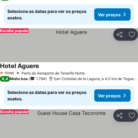
Selecione as datas para ver os preços
Ver preços
exatos.
Escolha popular
Partilhar
Ad
Hotel Aguere
Hotel
Perto do Aeroporto de Tenerife Norte
1 Estrelas
8,4
Muito boa
1.794
San Cristobal de la Laguna, a 4.0 km de Tegueste
Selecione as datas para ver os preços
Ver preços
exatos.
Escolha popular
Partilhar
Ad