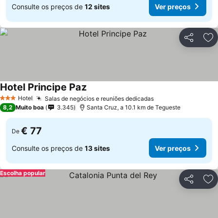
Consulte os preços de
12 sites
Ver preços
Partilhar
Ad
Hotel Principe Paz
Hotel
Salas de negócios e reuniões dedicadas
3 Estrelas
8,2
Muito boa
3.345
Santa Cruz, a 10.1 km de Tegueste
€ 77
De
Consulte os preços de
13 sites
Ver preços
Escolha popular
Partilhar
Ad