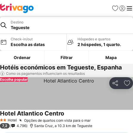
Favoritos
Iniciar
Me
Destino
Tegueste
Check-in/out
Hóspedes e quartos
Escolha as datas
2 hóspedes, 1 quarto.
Ordenar
Filtrar
Mapa
Hotéis económicos em Tegueste, Espanha
Como os pagamentos influenciam os resultados
Escolha popular
Partilhar
Ad
Hotel Atlantico Centro
Hotel
Opções de quartos com vista para o mar
2 Estrelas
7,2
4.796
Santa Cruz, a 10.3 km de Tegueste