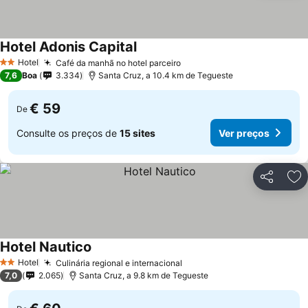
Hotel Adonis Capital
Hotel
Café da manhã no hotel parceiro
2 Estrelas
7,6
Boa
3.334
Santa Cruz, a 10.4 km de Tegueste
€ 59
De
Consulte os preços de
15 sites
Ver preços
Partilhar
Ad
Hotel Nautico
Hotel
Culinária regional e internacional
2 Estrelas
7,0
2.065
Santa Cruz, a 9.8 km de Tegueste