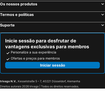
Hotel Aguere
Hotel Emblemático La Casa De La Camelia
Os nossos produtos
OCEANO Health Spa Hotel
Il Sogno di Gio de la Laguna
Termos e políticas
Hotel Las Cañadas
Finca El Vergel Rural
Herosa Vacacional
Haciendas del Valle - Las Kentias
Suporte
Villa La Perla
Inicie sessão para desfrutar de
vantagens exclusivas para membros
Personalize a sua experiência
Ofertas e preços para membros
Iniciar sessão
trivago N.V.
, Kesselstraße 5 – 7, 40221 Düsseldorf, Alemanha
Direitos autorais 2026 trivago | Todos os direitos reservados.