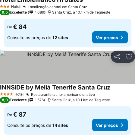
Hotel
Localização central em Santa Cruz
3 Estrelas
9,5
Excelente
1.089
Santa Cruz, a 10.1 km de Tegueste
€ 84
De
Consulte os preços de
12 sites
Ver preços
Partilhar
Ad
INNSiDE by Meliá Tenerife Santa Cruz
Hotel
Restaurante latino-americano criativo
4 Estrelas
8,9
Excelente
1.576
Santa Cruz, a 10.1 km de Tegueste
€ 87
De
Consulte os preços de
14 sites
Ver preços