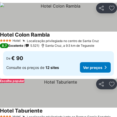
Partilhar
Ad
Hotel Colon Rambla
Hotel
Localização privilegiada no centro de Santa Cruz
4 Estrelas
8,7
Excelente
5.521
Santa Cruz, a 9.5 km de Tegueste
€ 90
De
Consulte os preços de
12 sites
Ver preços
Escolha popular
Partilhar
Ad
Hotel Taburiente
Hotel
Localização privilegiada junto ao Parque García Sanabria