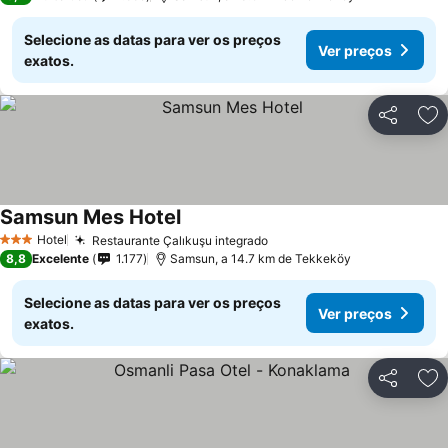
Selecione as datas para ver os preços
Ver preços
exatos.
Partilhar
Ad
Samsun Mes Hotel
Hotel
Restaurante Çalıkuşu integrado
3 Estrelas
8,8
Excelente
1.177
Samsun, a 14.7 km de Tekkeköy
Selecione as datas para ver os preços
Ver preços
exatos.
Partilhar
Ad