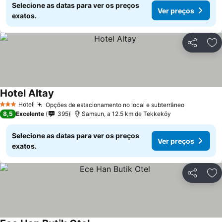
Selecione as datas para ver os preços
Ver preços
exatos.
Partilhar
Ad
Hotel Altay
Hotel
Opções de estacionamento no local e subterrâneo
3 Estrelas
8,5
Excelente
395
Samsun, a 12.5 km de Tekkeköy
Selecione as datas para ver os preços
Ver preços
exatos.
Partilhar
Ad