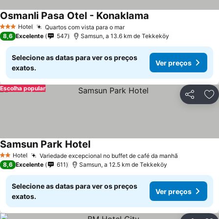
Osmanli Pasa Otel - Konaklama
Hotel
Quartos com vista para o mar
3 Estrelas
8,6
Excelente
547
Samsun, a 13.6 km de Tekkeköy
Selecione as datas para ver os preços
Ver preços
exatos.
Escolha popular
Partilhar
Ad
Samsun Park Hotel
Hotel
Variedade excepcional no buffet de café da manhã
2 Estrelas
8,6
Excelente
611
Samsun, a 12.5 km de Tekkeköy
Selecione as datas para ver os preços
Ver preços
exatos.