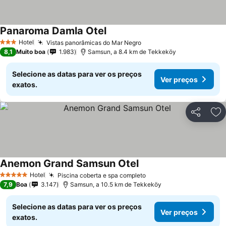
Panaroma Damla Otel
Hotel
Vistas panorâmicas do Mar Negro
3 Estrelas
8,1
Muito boa
1.983
Samsun, a 8.4 km de Tekkeköy
Selecione as datas para ver os preços
Ver preços
exatos.
Partilhar
Ad
Anemon Grand Samsun Otel
Hotel
Piscina coberta e spa completo
5 Estrelas
7,9
Boa
3.147
Samsun, a 10.5 km de Tekkeköy
Selecione as datas para ver os preços
Ver preços
exatos.