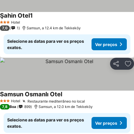
Şahin Otel1
Hotel
3 Estrelas
7,0
1
Samsun, a 12.4 km de Tekkeköy
Selecione as datas para ver os preços
Ver preços
exatos.
Partilhar
Ad
Samsun Osmanlı Otel
Hotel
Restaurante mediterrâneo no local
3 Estrelas
7,8
Boa
899
Samsun, a 12.0 km de Tekkeköy
Selecione as datas para ver os preços
Ver preços
exatos.