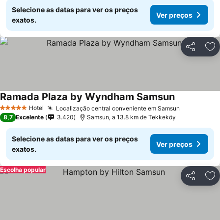
Selecione as datas para ver os preços
Ver preços
exatos.
Partilhar
Ad
Ramada Plaza by Wyndham Samsun
Hotel
Localização central conveniente em Samsun
5 Estrelas
8,7
Excelente
3.420
Samsun, a 13.8 km de Tekkeköy
Selecione as datas para ver os preços
Ver preços
exatos.
Escolha popular
Partilhar
Ad