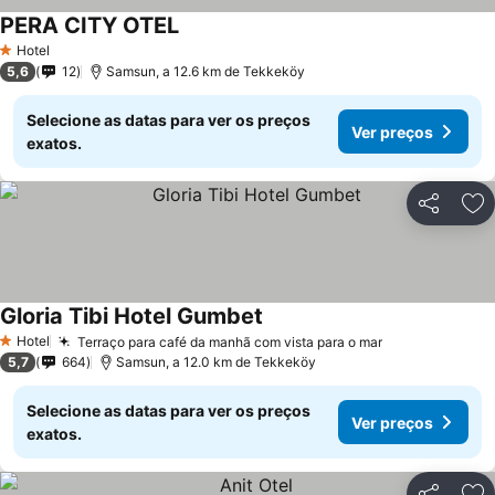
PERA CITY OTEL
Hotel
1 Estrelas
5,6
12
Samsun, a 12.6 km de Tekkeköy
Selecione as datas para ver os preços
Ver preços
exatos.
Partilhar
Ad
Gloria Tibi Hotel Gumbet
Hotel
Terraço para café da manhã com vista para o mar
1 Estrelas
5,7
664
Samsun, a 12.0 km de Tekkeköy
Selecione as datas para ver os preços
Ver preços
exatos.