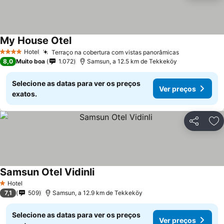
My House Otel
Hotel
Terraço na cobertura com vistas panorâmicas
4 Estrelas
8,0
Muito boa
1.072
Samsun, a 12.5 km de Tekkeköy
Selecione as datas para ver os preços
Ver preços
exatos.
Partilhar
Ad
Samsun Otel Vidinli
Hotel
1 Estrelas
7,1
509
Samsun, a 12.9 km de Tekkeköy
Selecione as datas para ver os preços
Ver preços