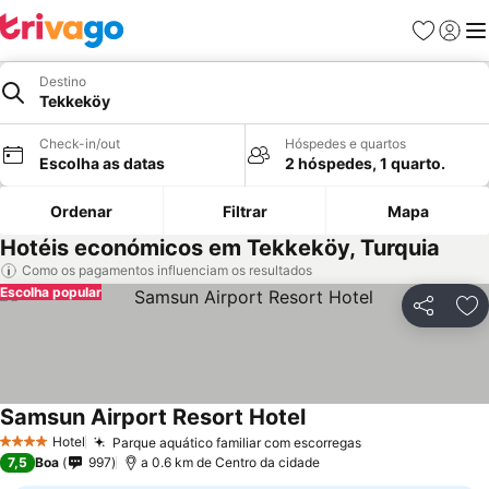
Favoritos
Iniciar
Me
Destino
Tekkeköy
Check-in/out
Hóspedes e quartos
Escolha as datas
2 hóspedes, 1 quarto.
Ordenar
Filtrar
Mapa
Hotéis económicos em Tekkeköy, Turquia
Como os pagamentos influenciam os resultados
Escolha popular
Partilhar
Ad
Samsun Airport Resort Hotel
Hotel
Parque aquático familiar com escorregas
4 Estrelas
7,5
Boa
997
a 0.6 km de Centro da cidade