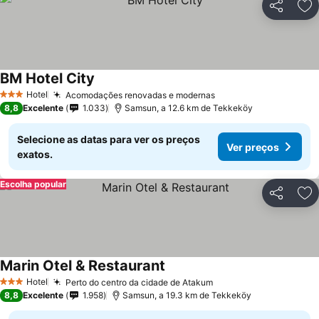
Partilhar
Ad
BM Hotel City
Hotel
Acomodações renovadas e modernas
3 Estrelas
8,8
Excelente
1.033
Samsun, a 12.6 km de Tekkeköy
Selecione as datas para ver os preços
Ver preços
exatos.
Escolha popular
Partilhar
Ad
Marin Otel & Restaurant
Hotel
Perto do centro da cidade de Atakum
3 Estrelas
8,8
Excelente
1.958
Samsun, a 19.3 km de Tekkeköy