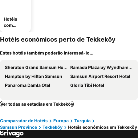
Hotéis
com
estaciona
mento
Hotéis económicos perto de Tekkeköy
Estes hotéis também poderão interessá-lo...
Sheraton Grand Samsun Hotel
Ramada Plaza by Wyndham Samsun
Hampton by Hilton Samsun
Samsun Airport Resort Hotel
Panaroma Damla Otel
Gloria Tibi Hotel
Ver todas as estadias em Tekkeköy
Comparador de Hotéis
Europa
Turquia
Samsun Province
Tekkeköy
Hotéis económicos em Tekkeköy