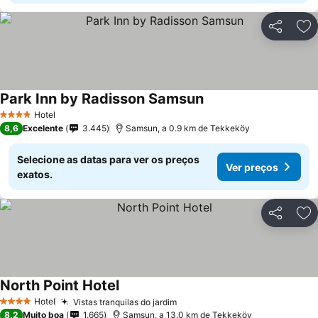
Partilhar
Ad
Park Inn by Radisson Samsun
Hotel
4 Estrelas
8,6
Excelente
3.445
Samsun, a 0.9 km de Tekkeköy
Selecione as datas para ver os preços
Ver preços
exatos.
Partilhar
Ad
North Point Hotel
Hotel
Vistas tranquilas do jardim
4 Estrelas
8,2
Muito boa
1.665
Samsun, a 13.0 km de Tekkeköy