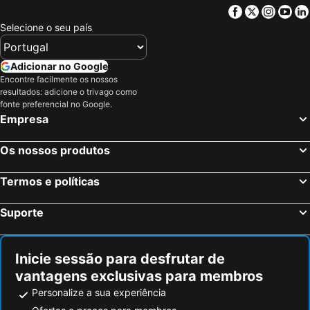
Facebook
Twitter
Insta
Yo
Selecione o seu país
Adicionar no Google
Encontre facilmente os nossos
resultados: adicione o trivago como
fonte preferencial no Google.
Empresa
Os nossos produtos
Termos e políticas
Suporte
Inicie sessão para desfrutar de
vantagens exclusivas para membros
Personalize a sua experiência