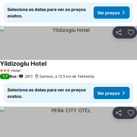
Selecione as datas para ver os preços
Ver preços
exatos.
Partilhar
Ad
Yildizoglu Hotel
Hotel
3 Estrelas
7,7
Boa
297
Samsun, a 12.5 km de Tekkeköy
Selecione as datas para ver os preços
Ver preços
exatos.
Partilhar
Ad