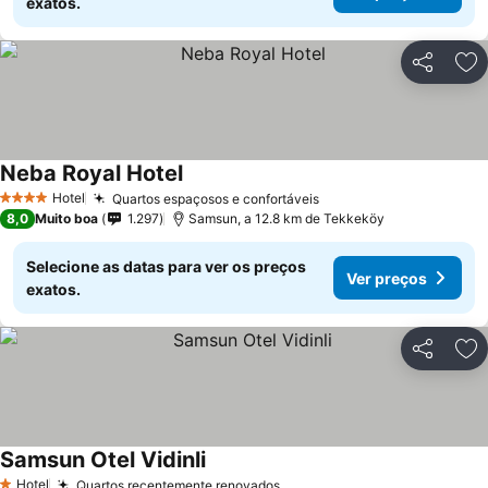
exatos.
Partilhar
Ad
Neba Royal Hotel
Hotel
Quartos espaçosos e confortáveis
4 Estrelas
8,0
Muito boa
1.297
Samsun, a 12.8 km de Tekkeköy
Selecione as datas para ver os preços
Ver preços
exatos.
Partilhar
Ad
Samsun Otel Vidinli
Hotel
Quartos recentemente renovados