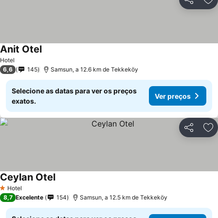
Partilhar
Ad
Anit Otel
Hotel
6,6
145
Samsun, a 12.6 km de Tekkeköy
Selecione as datas para ver os preços
Ver preços
exatos.
Partilhar
Ad
Ceylan Otel
Hotel
1 Estrelas
8,7
Excelente
154
Samsun, a 12.5 km de Tekkeköy