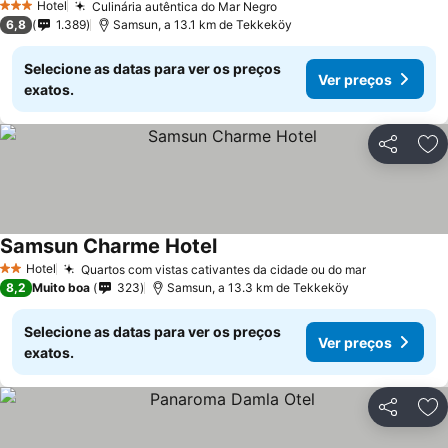
Hotel
Culinária autêntica do Mar Negro
3 Estrelas
6,8
1.389
Samsun, a 13.1 km de Tekkeköy
Selecione as datas para ver os preços
Ver preços
exatos.
Partilhar
Ad
Samsun Charme Hotel
Hotel
Quartos com vistas cativantes da cidade ou do mar
2 Estrelas
8,2
Muito boa
323
Samsun, a 13.3 km de Tekkeköy
Selecione as datas para ver os preços
Ver preços
exatos.
Partilhar
Ad