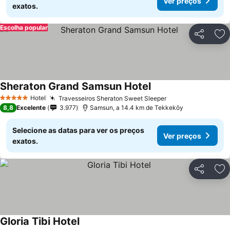
Ver preços
exatos.
Escolha popular
Partilhar
Ad
Sheraton Grand Samsun Hotel
Hotel
Travesseiros Sheraton Sweet Sleeper
5 Estrelas
8,8
Excelente
3.977
Samsun, a 14.4 km de Tekkeköy
Selecione as datas para ver os preços
Ver preços
exatos.
Partilhar
Ad
Gloria Tibi Hotel