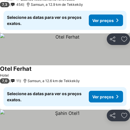
1 Estrelas
7,3
454
Samsun, a 12.9 km de Tekkeköy
Selecione as datas para ver os preços
Ver preços
exatos.
Partilhar
Ad
Otel Ferhat
Hotel
7,0
11
Samsun, a 12.6 km de Tekkeköy
Selecione as datas para ver os preços
Ver preços
exatos.
Partilhar
Ad