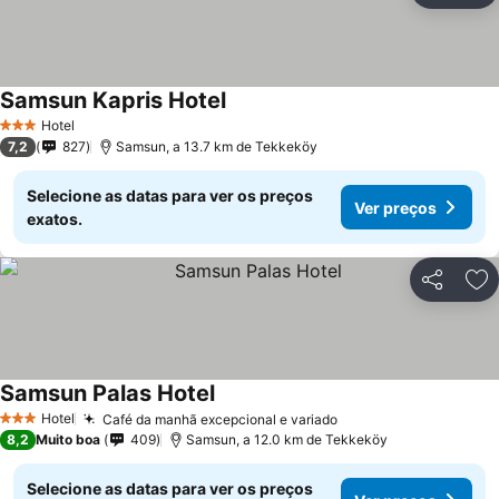
Samsun Kapris Hotel
Hotel
3 Estrelas
7,2
827
Samsun, a 13.7 km de Tekkeköy
Selecione as datas para ver os preços
Ver preços
exatos.
Partilhar
Ad
Samsun Palas Hotel
Hotel
Café da manhã excepcional e variado
3 Estrelas
8,2
Muito boa
409
Samsun, a 12.0 km de Tekkeköy
Selecione as datas para ver os preços