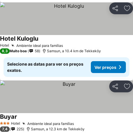
Partilhar
Ad
Hotel Kuloglu
Hotel
Ambiente ideal para famílias
8,3
Muito boa
58
Samsun, a 10.4 km de Tekkeköy
Selecione as datas para ver os preços
Ver preços
exatos.
Partilhar
Ad
Buyar
Hotel
Ambiente ideal para famílias
3 Estrelas
7,4
225
Samsun, a 12.3 km de Tekkeköy