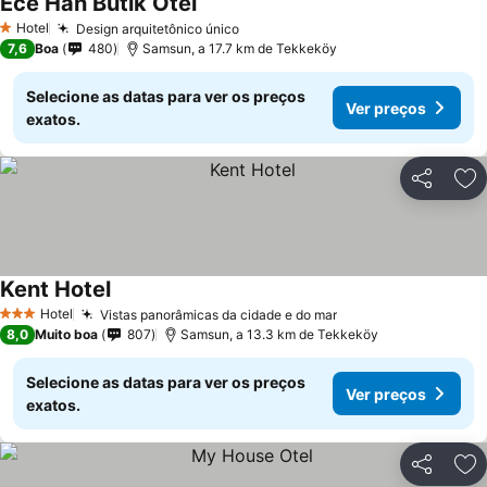
Ece Han Butik Otel
Hotel
Design arquitetônico único
1 Estrelas
7,6
Boa
480
Samsun, a 17.7 km de Tekkeköy
Selecione as datas para ver os preços
Ver preços
exatos.
Partilhar
Ad
Kent Hotel
Hotel
Vistas panorâmicas da cidade e do mar
3 Estrelas
8,0
Muito boa
807
Samsun, a 13.3 km de Tekkeköy
Selecione as datas para ver os preços
Ver preços
exatos.
Partilhar
Ad