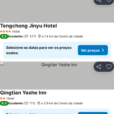
Partilhar
Ad
Tengchong Jinyu Hotel
Ver preços
Hotel
4 Estrelas
9,5
Excelente
317
a 1.4 km de Centro da cidade
Selecione as datas para ver os preços
Ver preços
exatos.
Partilhar
Ad
Qingtian Yashe Inn
Ver preços
Hotel
2 Estrelas
9,5
Excelente
111
a 3.9 km de Centro da cidade