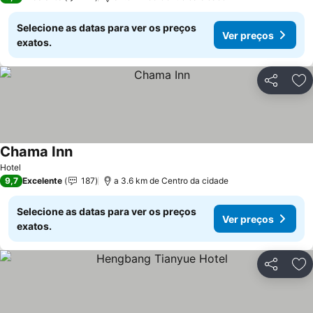
Selecione as datas para ver os preços
Ver preços
exatos.
Partilhar
Ad
Chama Inn
Ver preços
Hotel
9,7
Excelente
187
a 3.6 km de Centro da cidade
Selecione as datas para ver os preços
Ver preços
exatos.
Partilhar
Ad