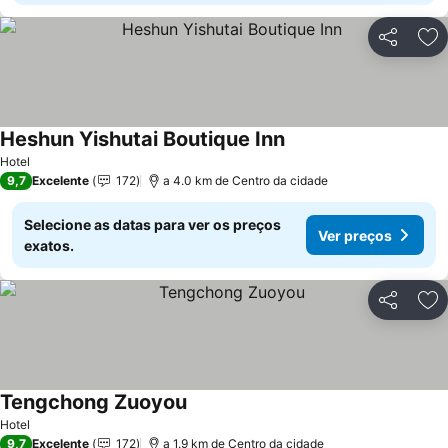
Partilhar
Ad
Heshun Yishutai Boutique Inn
Ver preços
Hotel
9,7
Excelente
172
a 4.0 km de Centro da cidade
Selecione as datas para ver os preços
Ver preços
exatos.
Partilhar
Ad
Tengchong Zuoyou
Ver preços
Hotel
9,7
Excelente
172
a 1.9 km de Centro da cidade