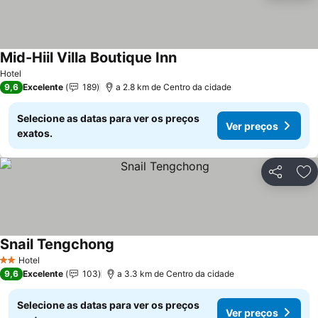
Mid-Hiil Villa Boutique Inn
Ver preços
Hotel
9,6
Excelente
189
a 2.8 km de Centro da cidade
Selecione as datas para ver os preços
Ver preços
exatos.
Partilhar
Ad
Snail Tengchong
Ver preços
Hotel
2 Estrelas
9,6
Excelente
103
a 3.3 km de Centro da cidade
Selecione as datas para ver os preços
Ver preços