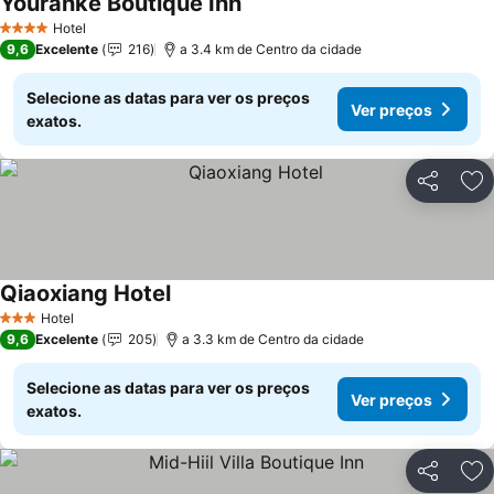
Youranke Boutique Inn
Ver preços
Hotel
4 Estrelas
9,6
Excelente
216
a 3.4 km de Centro da cidade
Selecione as datas para ver os preços
Ver preços
exatos.
Partilhar
Ad
Qiaoxiang Hotel
Ver preços
Hotel
3 Estrelas
9,6
Excelente
205
a 3.3 km de Centro da cidade
Selecione as datas para ver os preços
Ver preços
exatos.
Partilhar
Ad