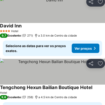
Partilhar
Ad
David Inn
Ver preços
Hotel
4 Estrelas
9,7
Excelente
271
a 3.0 km de Centro da cidade
Selecione as datas para ver os preços
Ver preços
exatos.
Partilhar
Ad
Tengchong Hexun Bailian Boutique Hotel
Ver pr
Hotel
9,6
Excelente
258
a 4.5 km de Centro da cidade