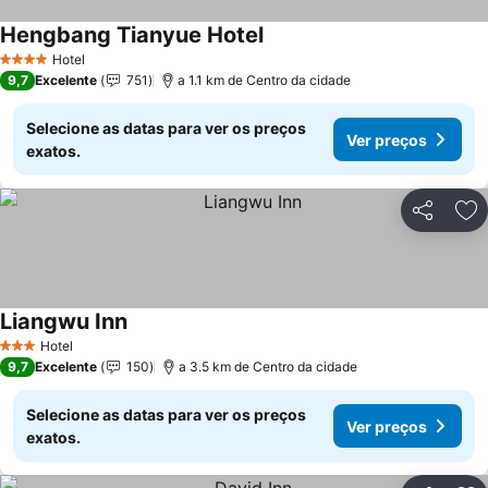
Hengbang Tianyue Hotel
Ver preços
Hotel
4 Estrelas
9,7
Excelente
751
a 1.1 km de Centro da cidade
Selecione as datas para ver os preços
Ver preços
exatos.
Partilhar
Ad
Liangwu Inn
Ver preços
Hotel
3 Estrelas
9,7
Excelente
150
a 3.5 km de Centro da cidade
Selecione as datas para ver os preços
Ver preços
exatos.