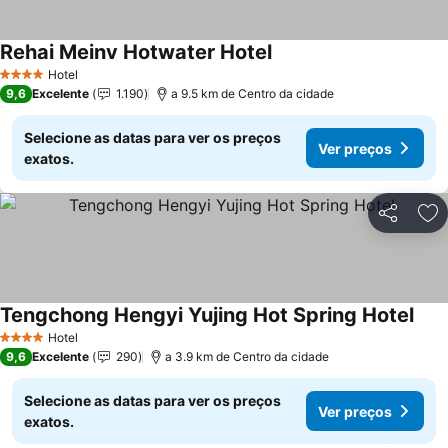
Rehai Meinv Hotwater Hotel
Ver preços
Hotel
4 Estrelas
9,6
Excelente
1.190
a 9.5 km de Centro da cidade
Selecione as datas para ver os preços
Ver preços
exatos.
Partilhar
Ad
Tengchong Hengyi Yujing Hot Spring Hotel
Ver 
Hotel
4 Estrelas
9,6
Excelente
290
a 3.9 km de Centro da cidade
Selecione as datas para ver os preços
Ver preços
exatos.