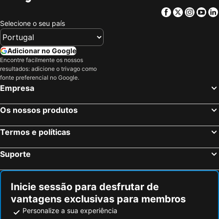
Facebook
Twitter
Insta
Yo
Selecione o seu país
Adicionar no Google
Encontre facilmente os nossos
resultados: adicione o trivago como
fonte preferencial no Google.
Empresa
Os nossos produtos
Termos e políticas
Suporte
Inicie sessão para desfrutar de
vantagens exclusivas para membros
Personalize a sua experiência