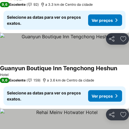
4 Estrelas
9,6
Excelente
92
a 3.3 km de Centro da cidade
Selecione as datas para ver os preços
Ver preços
exatos.
Partilhar
Ad
Guanyun Boutique Inn Tengchong Heshun
Ver p
Hotel
9,6
Excelente
159
a 3.6 km de Centro da cidade
Selecione as datas para ver os preços
Ver preços
exatos.
Partilhar
Ad