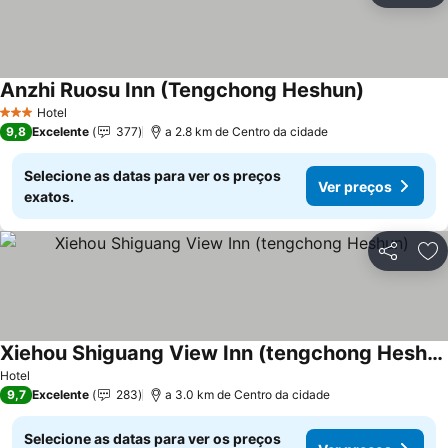
Anzhi Ruosu Inn (Tengchong Heshun)
Ver preços
Hotel
3 Estrelas
9,8
Excelente
377
a 2.8 km de Centro da cidade
Selecione as datas para ver os preços
Ver preços
exatos.
Partilhar
Ad
Xiehou Shiguang View Inn (tengchong Heshun)
Ver preços
Hotel
9,7
Excelente
283
a 3.0 km de Centro da cidade
Selecione as datas para ver os preços