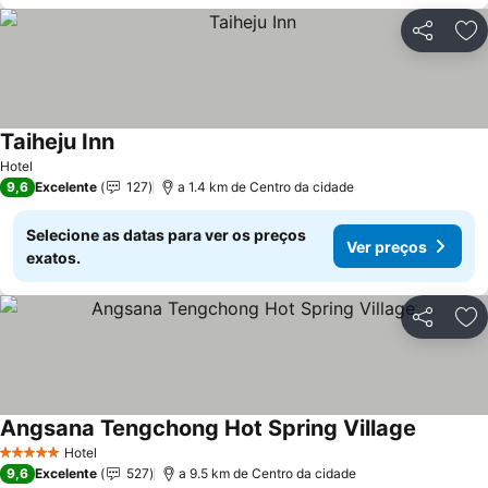
Partilhar
Ad
Taiheju Inn
Ver preços
Hotel
9,6
Excelente
127
a 1.4 km de Centro da cidade
Selecione as datas para ver os preços
Ver preços
exatos.
Partilhar
Ad
Angsana Tengchong Hot Spring Village
Ver preç
Hotel
5 Estrelas
9,6
Excelente
527
a 9.5 km de Centro da cidade