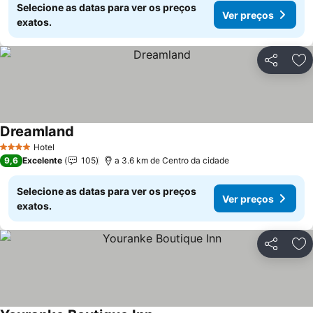
Selecione as datas para ver os preços
Ver preços
exatos.
Partilhar
Ad
Dreamland
Ver preços
Hotel
4 Estrelas
9,6
Excelente
105
a 3.6 km de Centro da cidade
Selecione as datas para ver os preços
Ver preços
exatos.
Partilhar
Ad