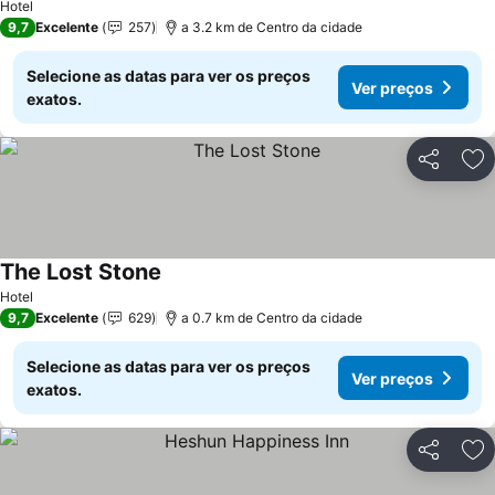
Hotel
9,7
Excelente
257
a 3.2 km de Centro da cidade
Selecione as datas para ver os preços
Ver preços
exatos.
Partilhar
Ad
The Lost Stone
Ver preços
Hotel
9,7
Excelente
629
a 0.7 km de Centro da cidade
Selecione as datas para ver os preços
Ver preços
exatos.
Partilhar
Ad