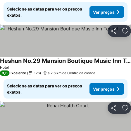
Selecione as datas para ver os preços
Ver preços
exatos.
Partilhar
Ad
Heshun No.29 Mansion Boutique Music Inn Tengchong
Ver preços
Hotel
9,6
Excelente
126
a 2.6 km de Centro da cidade
Selecione as datas para ver os preços
Ver preços
exatos.
Partilhar
Ad