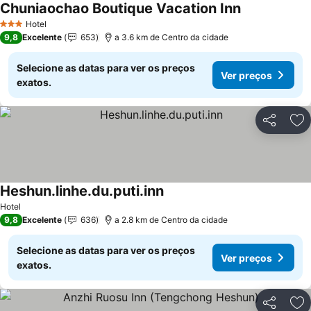
Chuniaochao Boutique Vacation Inn
Ver preços
Hotel
3 Estrelas
9,8
Excelente
653
a 3.6 km de Centro da cidade
Selecione as datas para ver os preços
Ver preços
exatos.
Partilhar
Ad
Heshun.linhe.du.puti.inn
Ver preços
Hotel
9,8
Excelente
636
a 2.8 km de Centro da cidade
Selecione as datas para ver os preços
Ver preços
exatos.
Partilhar
Ad