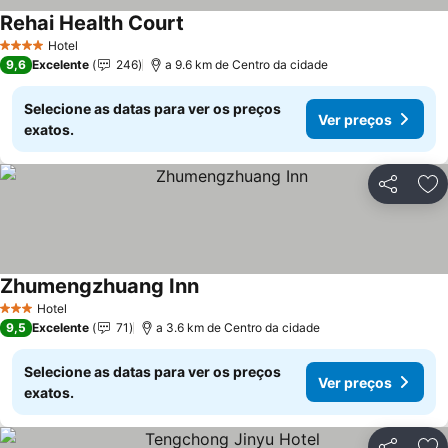
Rehai Health Court
Ver preços
Hotel
4 Estrelas
9,6
Excelente
246
a 9.6 km de Centro da cidade
Selecione as datas para ver os preços
Ver preços
exatos.
Partilhar
Ad
Zhumengzhuang Inn
Ver preços
Hotel
3 Estrelas
9,5
Excelente
71
a 3.6 km de Centro da cidade
Selecione as datas para ver os preços
Ver preços
exatos.