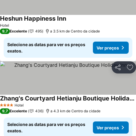
Heshun Happiness Inn
Ver preços
Hotel
9,7
Excelente
495
a 3.5 km de Centro da cidade
Selecione as datas para ver os preços
Ver preços
exatos.
Partilhar
Ad
Zhang's Courtyard Hetianju Boutique Holiday Inn
Ver preços
Hotel
4 Estrelas
9,7
Excelente
436
a 4.3 km de Centro da cidade
Selecione as datas para ver os preços
Ver preços
exatos.