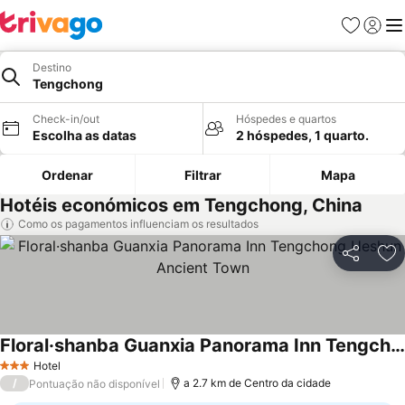
Favoritos
Iniciar
Me
Destino
Tengchong
Check-in/out
Hóspedes e quartos
Escolha as datas
2 hóspedes, 1 quarto.
Ordenar
Filtrar
Mapa
Hotéis económicos em Tengchong, China
Como os pagamentos influenciam os resultados
Partilhar
Ad
Floral·shanba Guanxia Panorama Inn Tengchong Heshun Ancient Town
Ver preços
Hotel
3 Estrelas
/
a 2.7 km de Centro da cidade
Pontuação não disponível