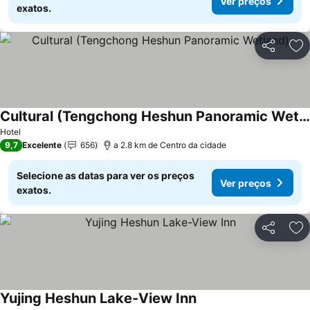
Ver preços
exatos.
Partilhar
Ad
Cultural (Tengchong Heshun Panoramic Wetland)
Ver preços
Hotel
9,7
Excelente
656
a 2.8 km de Centro da cidade
Selecione as datas para ver os preços
Ver preços
exatos.
Partilhar
Ad
Yujing Heshun Lake-View Inn
Ver preços