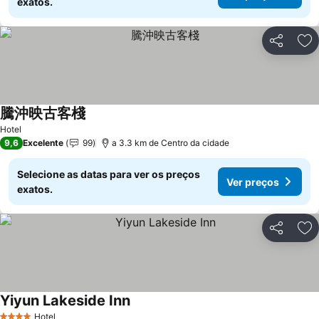
exatos.
Partilhar
Ad
騰沖映古客棧
Ver preços
Hotel
9,6
Excelente
99
a 3.3 km de Centro da cidade
Selecione as datas para ver os preços
Ver preços
exatos.
Partilhar
Ad
Yiyun Lakeside Inn
Ver preços
Hotel