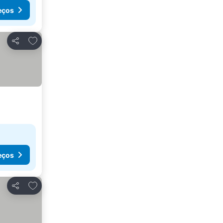
eços
Adicionar aos favoritos
Partilhar
eços
Adicionar aos favoritos
Partilhar