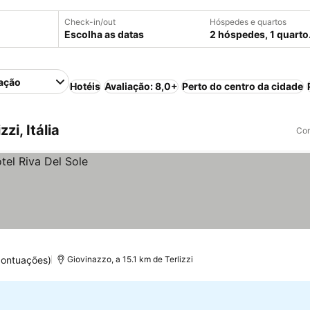
Check-in/out
Hóspedes e quartos
Escolha as datas
2 hóspedes, 1 quarto
ação
Hotéis
Avaliação: 8,0+
Perto do centro da cidade
zi, Itália
Com
pontuações)
Giovinazzo, a 15.1 km de Terlizzi