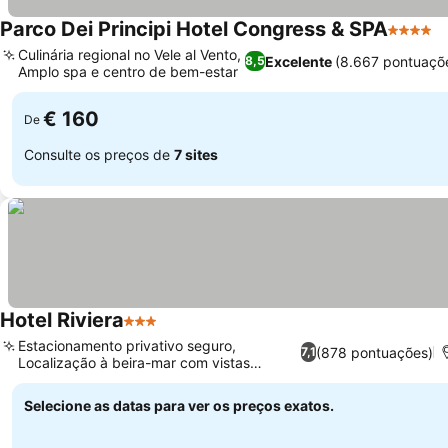
Parco Dei Principi Hotel Congress & SPA
4 Estrel
Culinária regional no Vele al Vento,
Excelente
(8.667 pontuaçõ
8,5
Amplo spa e centro de bem-estar
€ 160
De
Consulte os preços de
7 sites
Hotel Riviera
3 Estrelas
Estacionamento privativo seguro,
(878 pontuações)
7,1
Localização à beira-mar com vistas
tranquilas
Selecione as datas para ver os preços exatos.