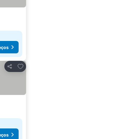
eços
Adicionar aos favoritos
Partilhar
eços