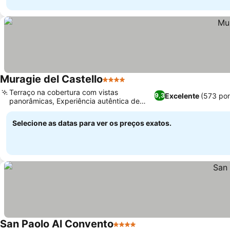
Muragie del Castello
4 Estrelas
Terraço na cobertura com vistas
Excelente
(573 po
9,3
panorâmicas, Experiência autêntica de
café da manhã local
Selecione as datas para ver os preços exatos.
San Paolo Al Convento
4 Estrelas