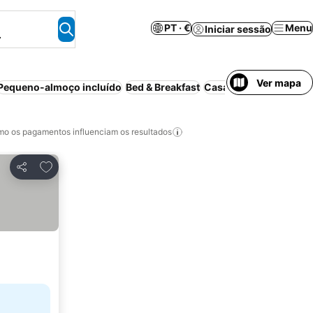
PT · €
Menu
Iniciar sessão
.
Ver mapa
Pequeno-almoço incluído
Bed & Breakfast
Casa de hóspedes
Cas
o os pagamentos influenciam os resultados
Adicionar aos favoritos
Partilhar