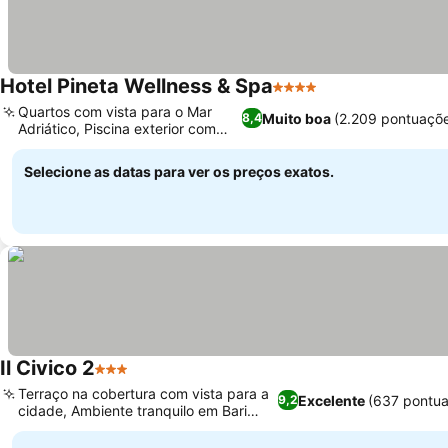
Hotel Pineta Wellness & Spa
4 Estrelas
Quartos com vista para o Mar
Muito boa
(2.209 pontuaçõ
8,4
Adriático, Piscina exterior com
solário
Selecione as datas para ver os preços exatos.
Il Civico 2
3 Estrelas
Terraço na cobertura com vista para a
Excelente
(637 pontua
9,2
cidade, Ambiente tranquilo em Bari
Palese