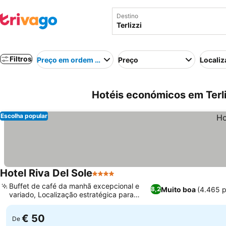
Destino
Filtros
Preço em ordem crescente
Preço
Localiz
Hotéis económicos em Terliz
Escolha popular
Hotel Riva Del Sole
4 Estrelas
Buffet de café da manhã excepcional e
Muito boa
(4.465 
8,2
variado, Localização estratégica para
explorar a Puglia
€ 50
De