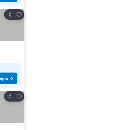
Adicionar aos favoritos
Partilhar
eços
Adicionar aos favoritos
Partilhar