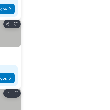
eços
Adicionar aos favoritos
Partilhar
eços
Adicionar aos favoritos
Partilhar