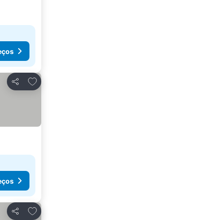
eços
Adicionar aos favoritos
Partilhar
eços
Adicionar aos favoritos
Partilhar