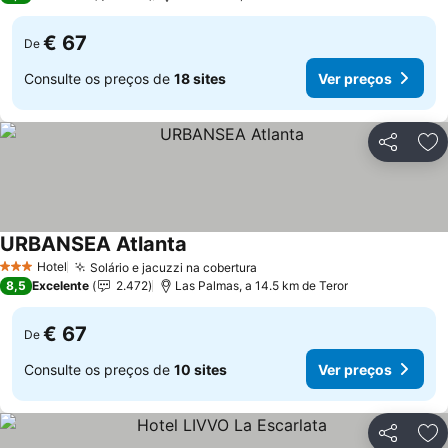
€ 67
De
Consulte os preços de
18 sites
Ver preços
Partilhar
Ad
URBANSEA Atlanta
Hotel
Solário e jacuzzi na cobertura
3 Estrelas
8,5
Excelente
2.472
Las Palmas, a 14.5 km de Teror
€ 67
De
Consulte os preços de
10 sites
Ver preços
Partilhar
Ad