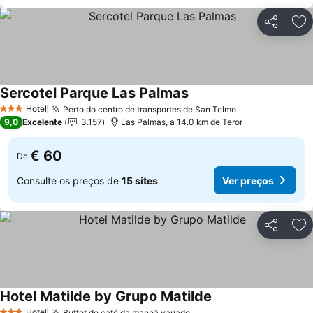
Partilhar
Ad
Sercotel Parque Las Palmas
Hotel
Perto do centro de transportes de San Telmo
3 Estrelas
9,0
Excelente
3.157
Las Palmas, a 14.0 km de Teror
€ 60
De
Consulte os preços de
15 sites
Ver preços
Partilhar
Ad
Hotel Matilde by Grupo Matilde
Hotel
Buffet de café da manhã variado