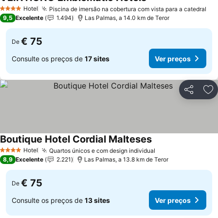
Hotel
Piscina de imersão na cobertura com vista para a catedral
4 Estrelas
9,5
Excelente
1.494
Las Palmas, a 14.0 km de Teror
€ 75
De
Consulte os preços de
17 sites
Ver preços
Partilhar
Ad
Boutique Hotel Cordial Malteses
Hotel
Quartos únicos e com design individual
4 Estrelas
8,9
Excelente
2.221
Las Palmas, a 13.8 km de Teror
€ 75
De
Consulte os preços de
13 sites
Ver preços