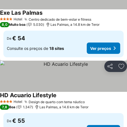
Exe Las Palmas
Hotel
Centro dedicado de bem-estar e fitness
4 Estrelas
8,0
Muito boa
5.030
Las Palmas, a 14.8 km de Teror
€ 54
De
Consulte os preços de
18 sites
Ver preços
Partilhar
Ad
HD Acuario Lifestyle
Hotel
Design de quarto com tema náutico
4 Estrelas
7,8
Boa
1.347
Las Palmas, a 14.6 km de Teror
€ 55
De