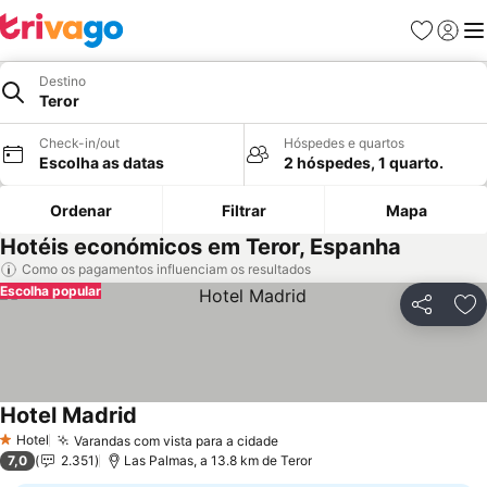
Favoritos
Iniciar
Me
Destino
Teror
Check-in/out
Hóspedes e quartos
Escolha as datas
2 hóspedes, 1 quarto.
Ordenar
Filtrar
Mapa
Hotéis económicos em Teror, Espanha
Como os pagamentos influenciam os resultados
Escolha popular
Partilhar
Ad
Hotel Madrid
Hotel
Varandas com vista para a cidade
1 Estrelas
7,0
2.351
Las Palmas, a 13.8 km de Teror