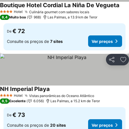
Boutique Hotel Cordial La Niña De Vegueta
Hotel
Culinária gourmet com sabores locais
4 Estrelas
8,4
Muito boa
968
Las Palmas, a 13.9 km de Teror
€ 72
De
Consulte os preços de
7 sites
Ver preços
Partilhar
Ad
NH Imperial Playa
Hotel
Vistas panorâmicas do Oceano Atlântico
4 Estrelas
8,5
Excelente
6.056
Las Palmas, a 15.2 km de Teror
€ 73
De
Consulte os preços de
20 sites
Ver preços