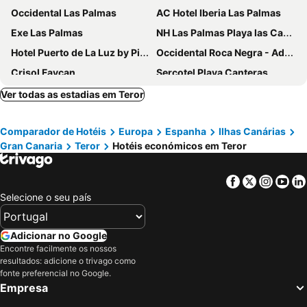
Occidental Las Palmas
AC Hotel Iberia Las Palmas
Exe Las Palmas
NH Las Palmas Playa las Canteras
Hotel Puerto de La Luz by Pierre & Vacances
Occidental Roca Negra - Adults Only
Crisol Faycan
Sercotel Playa Canteras
AC Hotel Gran Canaria
Hotel Silken Saaj Las Palmas
Ver todas as estadias em Teror
Hotel Concorde
Bull Reina Isabel & Spa
Comparador de Hotéis
Europa
Espanha
Ilhas Canárias
HD Acuario Lifestyle
Hotel LIVVO Lumm
Gran Canaria
Teror
Hotéis económicos em Teror
Bull Astoria
Hotel LIVVO Fataga
Occidental Las Canteras
Sercotel Parque Las Palmas
Facebook
Twitter
Insta
Yo
Hotel Puerto de Las Nieves
URBANSEA Atlanta
Selecione o seu país
Hotel Aloe Canteras
Santa Catalina, a Royal Hideaway Hotel
Hotel Pujol
Crisol Alisios Canteras
Adicionar no Google
Encontre facilmente os nossos
Hotel Verol
URBANSEA BEX
resultados: adicione o trivago como
Valtisya House Pool & Airport
Apartamentos Tinoca
fonte preferencial no Google.
Empresa
Hotel Escuela Santa Brígida
Hotel LIVVO La Escarlata