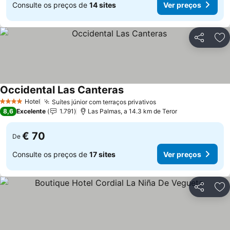
Consulte os preços de
14 sites
Ver preços
Partilhar
Ad
Occidental Las Canteras
Hotel
Suítes júnior com terraços privativos
4 Estrelas
8,6
Excelente
1.791
Las Palmas, a 14.3 km de Teror
€ 70
De
Consulte os preços de
17 sites
Ver preços
Partilhar
Ad