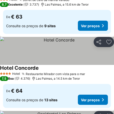
3 Estrelas
8,7
Excelente
3.737
Las Palmas, a 15.6 km de Teror
€ 63
De
Consulte os preços de
9 sites
Ver preços
Partilhar
Ad
Hotel Concorde
Hotel
Restaurante Mirador com vista para o mar
4 Estrelas
7,5
Boa
4.376
Las Palmas, a 14.5 km de Teror
€ 64
De
Consulte os preços de
13 sites
Ver preços