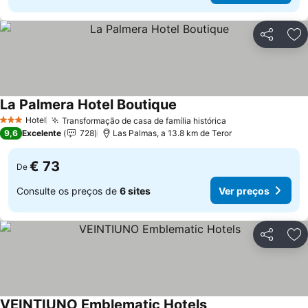
Partilhar
Ad
La Palmera Hotel Boutique
Hotel
Transformação de casa de família histórica
3 Estrelas
9,6
Excelente
728
Las Palmas, a 13.8 km de Teror
€ 73
De
Consulte os preços de
6 sites
Ver preços
Partilhar
Ad
VEINTIUNO Emblematic Hotels