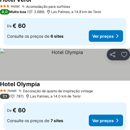
Hotel
Acomodação para surfistas
3 Estrelas
8,0
Muito boa
3.689
Las Palmas, a 14.8 km de Teror
€ 60
De
Consulte os preços de
6 sites
Ver preços
Partilhar
Ad
Hotel Olympia
Hotel
Decoração de quarto de inspiração vintage
2 Estrelas
7,1
787
Las Palmas, a 14.0 km de Teror
€ 60
De
Consulte os preços de
7 sites
Ver preços