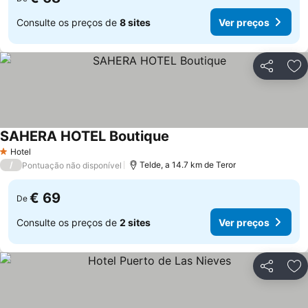
Consulte os preços de
8 sites
Ver preços
Partilhar
Ad
SAHERA HOTEL Boutique
Hotel
1 Estrelas
/
Telde, a 14.7 km de Teror
Pontuação não disponível
€ 69
De
Consulte os preços de
2 sites
Ver preços
Partilhar
Ad