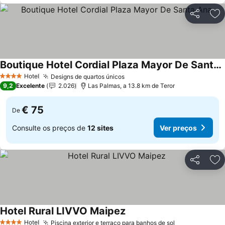
Partilhar
Ad
Boutique Hotel Cordial Plaza Mayor De Santa Ana
Hotel
Designs de quartos únicos
4 Estrelas
9,2
Excelente
2.026
Las Palmas, a 13.8 km de Teror
€ 75
De
Consulte os preços de
12 sites
Ver preços
Partilhar
Ad
Hotel Rural LIVVO Maipez
Hotel
Piscina exterior e terraço para banhos de sol