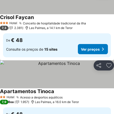
Crisol Faycan
Hotel
Conceito de hospitalidade tradicional da ilha
3 Estrelas
7,3
2.381
Las Palmas, a 14.1 km de Teror
€ 48
De
Consulte os preços de
15 sites
Ver preços
Partilhar
Ad
Apartamentos Tinoca
Hotel
Acesso a desportos aquáticos
2 Estrelas
7,9
Boa
1.957
Las Palmas, a 16.0 km de Teror