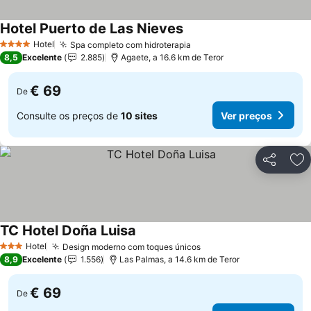
Hotel Puerto de Las Nieves
Hotel
Spa completo com hidroterapia
4 Estrelas
8,5
Excelente
2.885
Agaete, a 16.6 km de Teror
€ 69
De
Consulte os preços de
10 sites
Ver preços
Partilhar
Ad
TC Hotel Doña Luisa
Hotel
Design moderno com toques únicos
3 Estrelas
8,9
Excelente
1.556
Las Palmas, a 14.6 km de Teror
€ 69
De