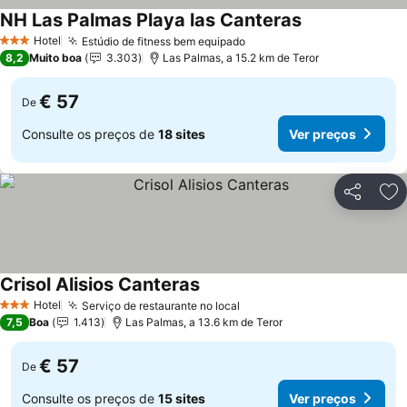
NH Las Palmas Playa las Canteras
Hotel
Estúdio de fitness bem equipado
3 Estrelas
8,2
Muito boa
3.303
Las Palmas, a 15.2 km de Teror
€ 57
De
Consulte os preços de
18 sites
Ver preços
Partilhar
Ad
Crisol Alisios Canteras
Hotel
Serviço de restaurante no local
3 Estrelas
7,5
Boa
1.413
Las Palmas, a 13.6 km de Teror
€ 57
De
Consulte os preços de
15 sites
Ver preços