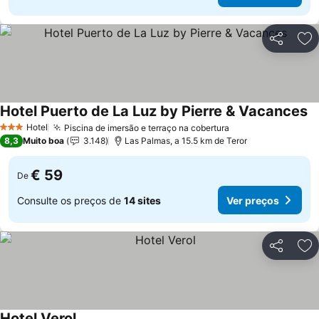
Partilhar
Ad
Hotel Puerto de La Luz by Pierre & Vacances
Hotel
Piscina de imersão e terraço na cobertura
3 Estrelas
8,3
Muito boa
3.148
Las Palmas, a 15.5 km de Teror
€ 59
De
Consulte os preços de
14 sites
Ver preços
Partilhar
Ad
Hotel Verol