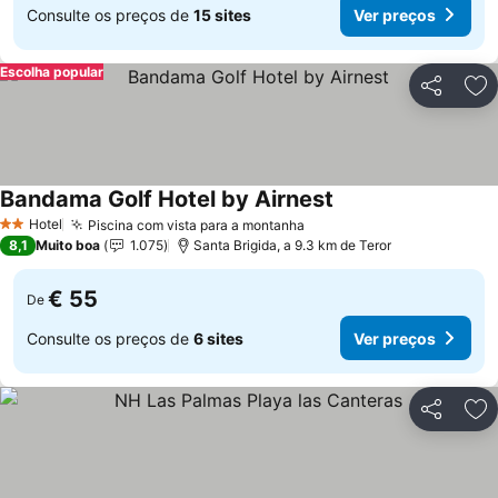
Consulte os preços de
15 sites
Ver preços
Escolha popular
Partilhar
Ad
Bandama Golf Hotel by Airnest
Hotel
Piscina com vista para a montanha
2 Estrelas
8,1
Muito boa
1.075
Santa Brigida, a 9.3 km de Teror
€ 55
De
Consulte os preços de
6 sites
Ver preços
Partilhar
Ad