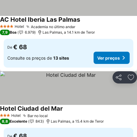
AC Hotel Iberia Las Palmas
Hotel
Academia no último andar
4 Estrelas
7,9
Boa
6.979
Las Palmas, a 14.1 km de Teror
€ 68
De
Consulte os preços de
13 sites
Ver preços
Partilhar
Ad
Hotel Ciudad del Mar
Hotel
Bar no local
3 Estrelas
8,8
Excelente
843
Las Palmas, a 15.4 km de Teror
€ 68
De