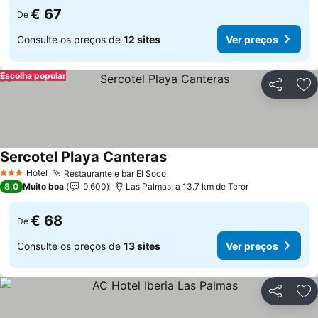
€ 67
De
Consulte os preços de
12 sites
Ver preços
Escolha popular
Partilhar
Ad
Sercotel Playa Canteras
Hotel
Restaurante e bar El Soco
3 Estrelas
8,0
Muito boa
9.600
Las Palmas, a 13.7 km de Teror
€ 68
De
Consulte os preços de
13 sites
Ver preços
Partilhar
Ad