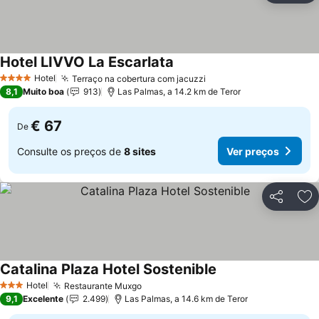
Hotel LIVVO La Escarlata
Hotel
Terraço na cobertura com jacuzzi
4 Estrelas
8,1
Muito boa
913
Las Palmas, a 14.2 km de Teror
€ 67
De
Consulte os preços de
8 sites
Ver preços
Partilhar
Ad
Catalina Plaza Hotel Sostenible
Hotel
Restaurante Muxgo
3 Estrelas
9,1
Excelente
2.499
Las Palmas, a 14.6 km de Teror