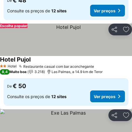
€ 48
De
Consulte os preços de
12 sites
Ver preços
Escolha popular
Partilhar
Ad
Hotel Pujol
Hotel
Restaurante casual com bar aconchegante
2 Estrelas
8,4
Muito boa
3.218
Las Palmas, a 14.9 km de Teror
€ 50
De
Consulte os preços de
12 sites
Ver preços
Partilhar
Ad