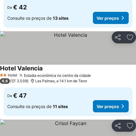
€ 42
De
Consulte os preços de
13 sites
Ver preços
Partilhar
Ad
Hotel Valencia
Hotel
Estadia econômica no centro da cidade
2 Estrelas
6,6
2.039
Las Palmas, a 14.1 km de Teror
€ 47
De
Consulte os preços de
11 sites
Ver preços
Partilhar
Ad