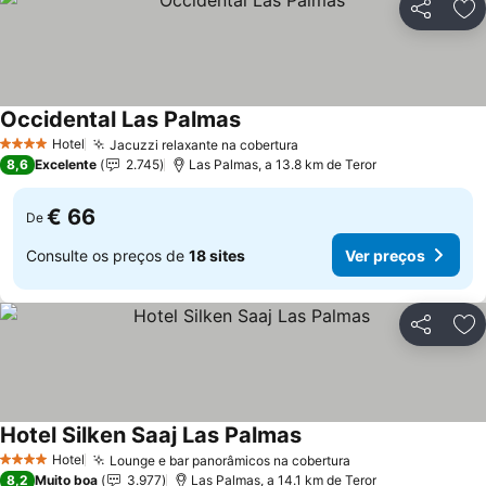
Partilhar
Ad
Occidental Las Palmas
Hotel
Jacuzzi relaxante na cobertura
4 Estrelas
8,6
Excelente
2.745
Las Palmas, a 13.8 km de Teror
€ 66
De
Consulte os preços de
18 sites
Ver preços
Partilhar
Ad
Hotel Silken Saaj Las Palmas
Hotel
Lounge e bar panorâmicos na cobertura
4 Estrelas
8,2
Muito boa
3.977
Las Palmas, a 14.1 km de Teror