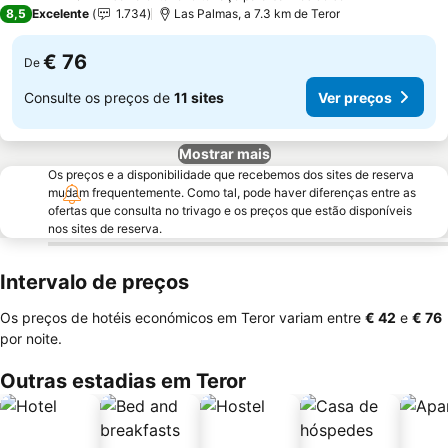
4 Estrelas
8,5
Excelente
1.734
Las Palmas, a 7.3 km de Teror
€ 76
De
Consulte os preços de
11 sites
Ver preços
Mostrar mais
Os preços e a disponibilidade que recebemos dos sites de reserva
mudam frequentemente. Como tal, pode haver diferenças entre as
ofertas que consulta no trivago e os preços que estão disponíveis
nos sites de reserva.
Intervalo de preços
Os preços de hotéis económicos em Teror variam entre
‎€ 42
e
‎€ 76
por noite.
Outras estadias em Teror