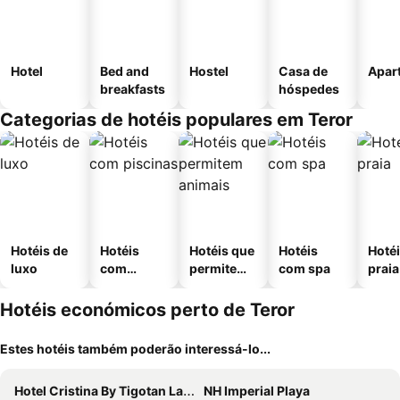
Hotel
Bed and
Hostel
Casa de
Apar
breakfasts
hóspedes
Categorias de hotéis populares em Teror
Hotéis de
Hotéis
Hotéis que
Hotéis
Hotéi
luxo
com
permitem
com spa
praia
piscinas
animais
Hotéis económicos perto de Teror
Estes hotéis também poderão interessá-lo...
Hotel Cristina By Tigotan Las Palmas - Adults Only +16
NH Imperial Playa