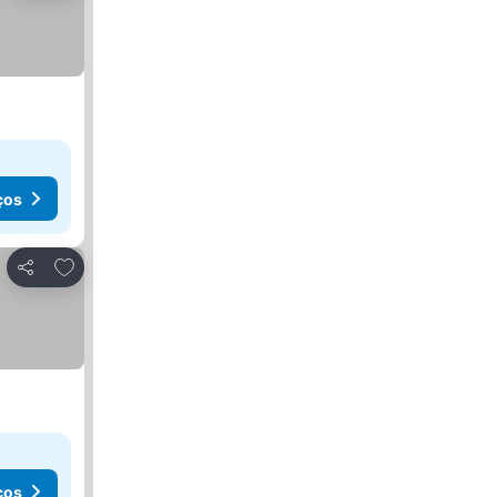
ços
Adicionar aos favoritos
Partilhar
ços