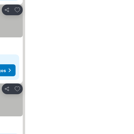
Adicionar aos favoritos
Partilhar
ços
Adicionar aos favoritos
Partilhar