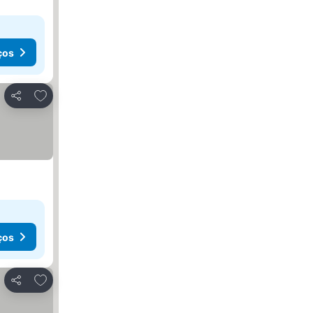
ços
Adicionar aos favoritos
Partilhar
ços
Adicionar aos favoritos
Partilhar