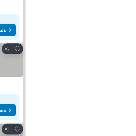
ços
Adicionar aos favoritos
Partilhar
ços
Adicionar aos favoritos
Partilhar