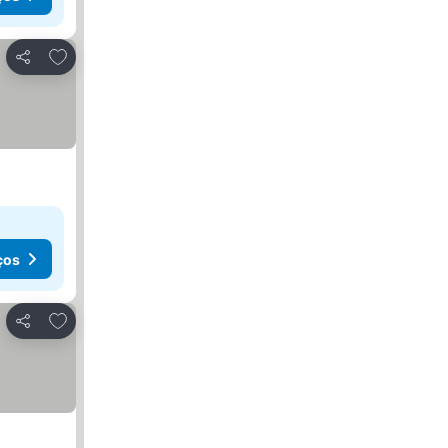
Adicionar aos favoritos
Partilhar
ços
Adicionar aos favoritos
Partilhar