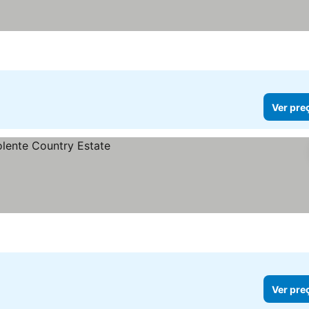
Ver pre
Ver pre