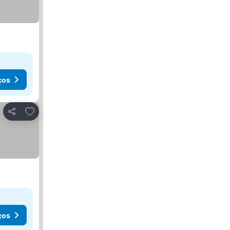
ços
Adicionar aos favoritos
Partilhar
ços