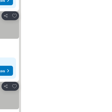
ços
Adicionar aos favoritos
Partilhar
ços
Adicionar aos favoritos
Partilhar