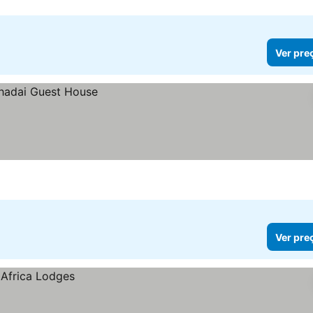
Ver pre
Ver pre