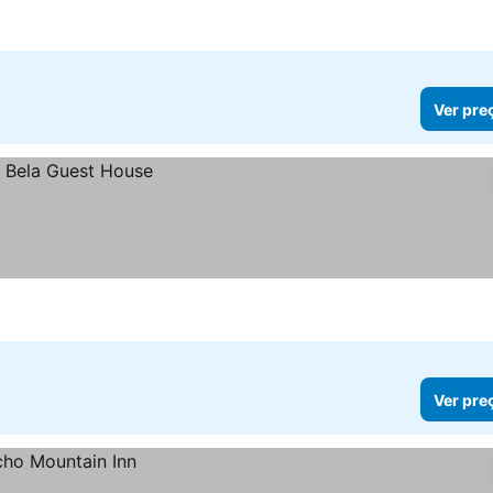
Ver pre
Ver pre