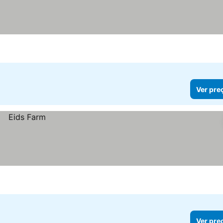
Ver pre
Ver pre