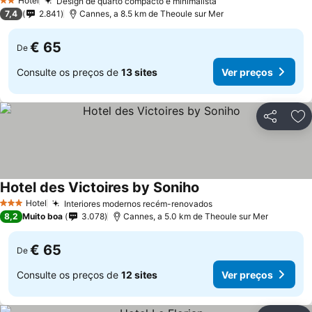
Hotel
Design de quarto compacto e minimalista
2 Estrelas
7,4
2.841
Cannes, a 8.5 km de Theoule sur Mer
€ 65
De
Consulte os preços de
13 sites
Ver preços
Partilhar
Ad
Hotel des Victoires by Soniho
Hotel
Interiores modernos recém-renovados
3 Estrelas
8,2
Muito boa
3.078
Cannes, a 5.0 km de Theoule sur Mer
€ 65
De
Consulte os preços de
12 sites
Ver preços