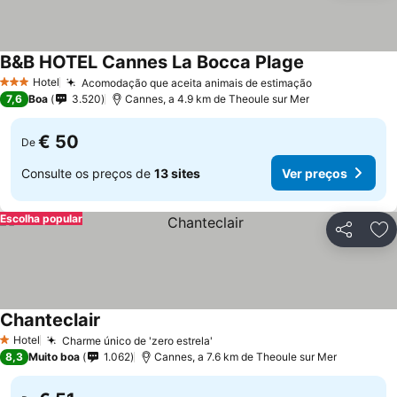
B&B HOTEL Cannes La Bocca Plage
Hotel
Acomodação que aceita animais de estimação
3 Estrelas
7,6
Boa
3.520
Cannes, a 4.9 km de Theoule sur Mer
€ 50
De
Consulte os preços de
13 sites
Ver preços
Escolha popular
Partilhar
Ad
Chanteclair
Hotel
Charme único de 'zero estrela'
1 Estrelas
8,3
Muito boa
1.062
Cannes, a 7.6 km de Theoule sur Mer