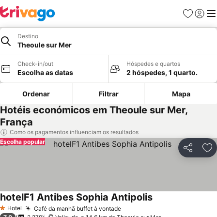
Favoritos
Iniciar
Me
Destino
Theoule sur Mer
Check-in/out
Hóspedes e quartos
Escolha as datas
2 hóspedes, 1 quarto.
Ordenar
Filtrar
Mapa
Hotéis económicos em Theoule sur Mer,
França
Como os pagamentos influenciam os resultados
Escolha popular
Partilhar
Ad
hotelF1 Antibes Sophia Antipolis
Hotel
Café da manhã buffet à vontade
1 Estrelas