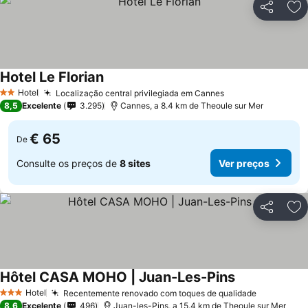
Partilhar
Ad
Hotel Le Florian
Hotel
Localização central privilegiada em Cannes
2 Estrelas
8,5
Excelente
3.295
Cannes, a 8.4 km de Theoule sur Mer
€ 65
De
Consulte os preços de
8 sites
Ver preços
Partilhar
Ad
Hôtel CASA MOHO | Juan-Les-Pins
Hotel
Recentemente renovado com toques de qualidade
3 Estrelas
8,6
Excelente
496
Juan-les-Pins, a 15.4 km de Theoule sur Mer