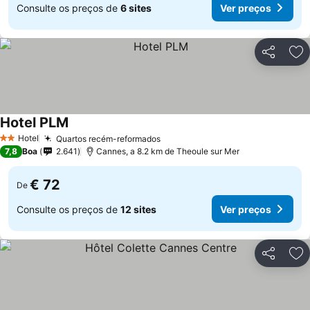
Consulte os preços de
6 sites
Ver preços
Partilhar
Ad
Hotel PLM
Hotel
Quartos recém-reformados
2 Estrelas
7,8
Boa
2.641
Cannes, a 8.2 km de Theoule sur Mer
€ 72
De
Consulte os preços de
12 sites
Ver preços
Partilhar
Ad