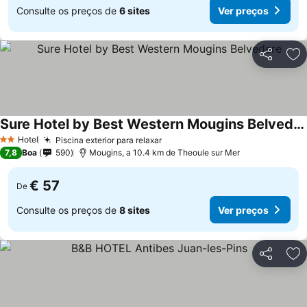
Consulte os preços de
6 sites
Ver preços
Partilhar
Ad
Sure Hotel by Best Western Mougins Belvedere
Hotel
Piscina exterior para relaxar
2 Estrelas
7,8
Boa
590
Mougins, a 10.4 km de Theoule sur Mer
€ 57
De
Consulte os preços de
8 sites
Ver preços
Partilhar
Ad