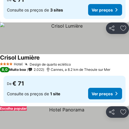
Consulte os preços de
3 sites
Ver preços
Partilhar
Ad
Crisol Lumière
Hotel
Design de quarto eclético
4 Estrelas
8,0
Muito boa
2.022
Cannes, a 8.2 km de Theoule sur Mer
€ 71
De
Consulte os preços de
1 site
Ver preços
Escolha popular
Partilhar
Ad