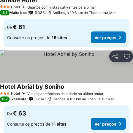
SoBlue Hotel
Hotel
Quartos com vistas cativantes para o mar
3 Estrelas
8,1
Muito boa
5.336
Antibes, a 19.3 km de Theoule sur Mer
€ 61
De
Consulte os preços de
15 sites
Ver preços
Partilhar
Ad
Hotel Abrial by Soniho
Hotel
Vistas panorâmicas da cidade no último andar
3 Estrelas
8,7
Excelente
3.234
Cannes, a 8.7 km de Theoule sur Mer
€ 63
De
Consulte os preços de
11 sites
Ver preços