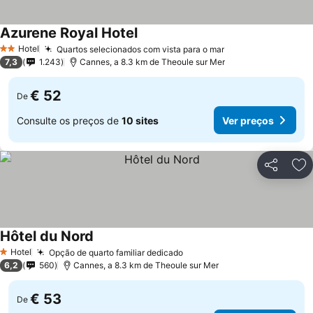
Azurene Royal Hotel
Hotel
Quartos selecionados com vista para o mar
2 Estrelas
7,3
1.243
Cannes, a 8.3 km de Theoule sur Mer
€ 52
De
Consulte os preços de
10 sites
Ver preços
Partilhar
Ad
Hôtel du Nord
Hotel
Opção de quarto familiar dedicado
1 Estrelas
6,2
560
Cannes, a 8.3 km de Theoule sur Mer
€ 53
De