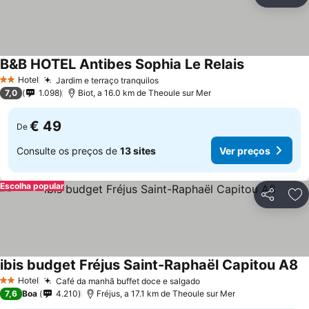
Partilhar
Ad
B&B HOTEL Antibes Sophia Le Relais
Hotel
Jardim e terraço tranquilos
2 Estrelas
7,0
1.098
Biot, a 16.0 km de Theoule sur Mer
€ 49
De
Consulte os preços de
13 sites
Ver preços
Escolha popular
Partilhar
Ad
ibis budget Fréjus Saint-Raphaël Capitou A8
Hotel
Café da manhã buffet doce e salgado
2 Estrelas
7,6
Boa
4.210
Fréjus, a 17.1 km de Theoule sur Mer