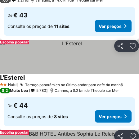
7,0
2.279
Vallauris, a 14.6 km de Theoule sur Mer
€ 43
De
Consulte os preços de
11 sites
Ver preços
Escolha popular
Partilhar
Ad
L'Esterel
Hotel
Terraço panorâmico no último andar para café da manhã
2 Estrelas
8,2
Muito boa
5.783
Cannes, a 8.2 km de Theoule sur Mer
€ 44
De
Consulte os preços de
8 sites
Ver preços
Escolha popular