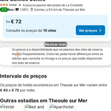
Hotel
A poucos passos das praias de La Croisette
3 Estrelas
7,7
Boa
1.567
Cannes, a 8.5 km de Theoule sur Mer
€ 72
De
Consulte os preços de
10 sites
Ver preços
Mostrar mais
Os preços e a disponibilidade que recebemos dos sites de reserva
mudam frequentemente. Como tal, pode haver diferenças entre as
ofertas que consulta no trivago e os preços que estão disponíveis
nos sites de reserva.
Intervalo de preços
Os preços de hotéis económicos em Theoule sur Mer variam entre
‎€ 43
e
‎€ 72
por noite.
Outras estadias em Theoule sur Mer