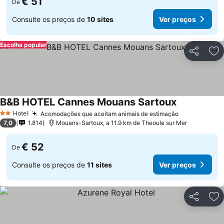
€ 51
De
Consulte os preços de
10 sites
Ver preços
Escolha popular
Partilhar
Ad
B&B HOTEL Cannes Mouans Sartoux
Hotel
Acomodações que aceitam animais de estimação
2 Estrelas
7,0
1.814
Mouans-Sartoux, a 11.9 km de Theoule sur Mer
€ 52
De
Consulte os preços de
11 sites
Ver preços
Partilhar
Ad