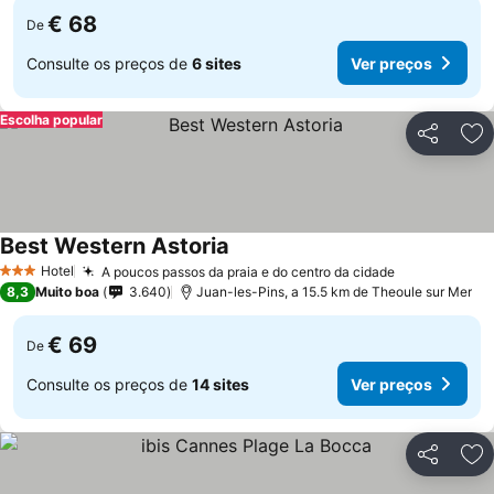
€ 68
De
Consulte os preços de
6 sites
Ver preços
Escolha popular
Partilhar
Ad
Best Western Astoria
Hotel
A poucos passos da praia e do centro da cidade
3 Estrelas
8,3
Muito boa
3.640
Juan-les-Pins, a 15.5 km de Theoule sur Mer
€ 69
De
Consulte os preços de
14 sites
Ver preços
Partilhar
Ad