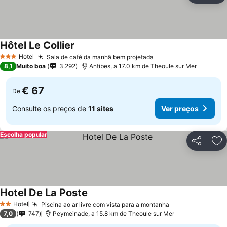
Hôtel Le Collier
Hotel
Sala de café da manhã bem projetada
3 Estrelas
8,1
Muito boa
3.292
Antibes, a 17.0 km de Theoule sur Mer
€ 67
De
Consulte os preços de
11 sites
Ver preços
Escolha popular
Partilhar
Ad
Hotel De La Poste
Hotel
Piscina ao ar livre com vista para a montanha
2 Estrelas
7,0
747
Peymeinade, a 15.8 km de Theoule sur Mer