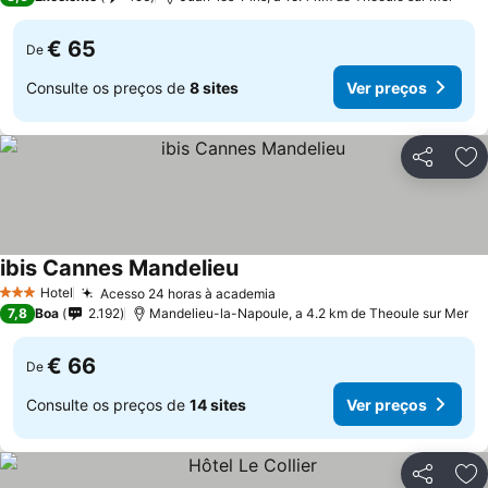
€ 65
De
Consulte os preços de
8 sites
Ver preços
Partilhar
Ad
ibis Cannes Mandelieu
Hotel
Acesso 24 horas à academia
3 Estrelas
7,8
Boa
2.192
Mandelieu-la-Napoule, a 4.2 km de Theoule sur Mer
€ 66
De
Consulte os preços de
14 sites
Ver preços
Partilhar
Ad