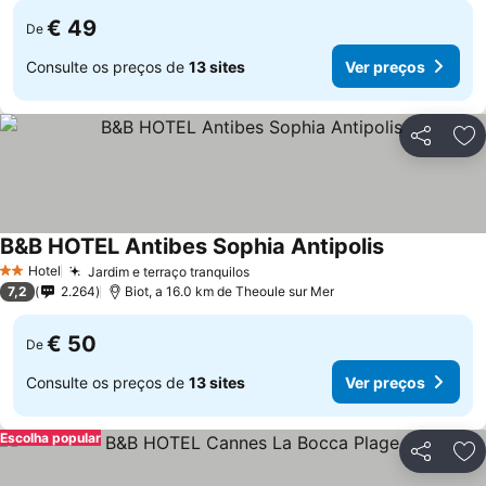
€ 49
De
Consulte os preços de
13 sites
Ver preços
Partilhar
Ad
B&B HOTEL Antibes Sophia Antipolis
Hotel
Jardim e terraço tranquilos
2 Estrelas
7,2
2.264
Biot, a 16.0 km de Theoule sur Mer
€ 50
De
Consulte os preços de
13 sites
Ver preços
Escolha popular
Partilhar
Ad