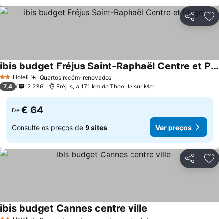
Partilhar
Ad
ibis budget Fréjus Saint-Raphaël Centre et Plage
Hotel
Quartos recém-renovados
2 Estrelas
7,4
2.236
Fréjus, a 17.1 km de Theoule sur Mer
€ 64
De
Consulte os preços de
9 sites
Ver preços
Partilhar
Ad
ibis budget Cannes centre ville