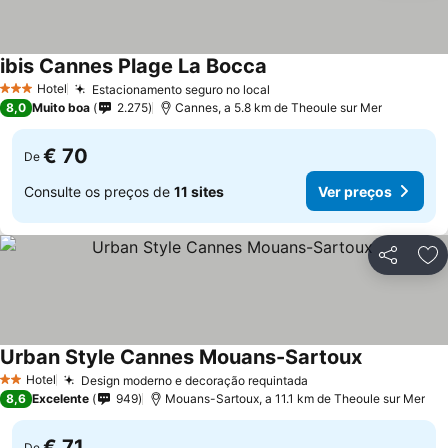
ibis Cannes Plage La Bocca
Hotel
Estacionamento seguro no local
3 Estrelas
8,0
Muito boa
2.275
Cannes, a 5.8 km de Theoule sur Mer
€ 70
De
Consulte os preços de
11 sites
Ver preços
Partilhar
Ad
Urban Style Cannes Mouans-Sartoux
Hotel
Design moderno e decoração requintada
2 Estrelas
8,6
Excelente
949
Mouans-Sartoux, a 11.1 km de Theoule sur Mer
€ 71
De