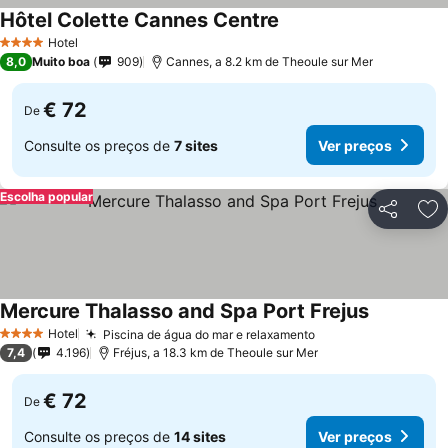
Hôtel Colette Cannes Centre
Hotel
4 Estrelas
8,0
Muito boa
909
Cannes, a 8.2 km de Theoule sur Mer
€ 72
De
Consulte os preços de
7 sites
Ver preços
Escolha popular
Partilhar
Ad
Mercure Thalasso and Spa Port Frejus
Hotel
Piscina de água do mar e relaxamento
4 Estrelas
7,4
4.196
Fréjus, a 18.3 km de Theoule sur Mer
€ 72
De
Consulte os preços de
14 sites
Ver preços