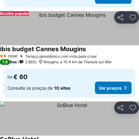
Escolha popular
Partilhar
Ad
ibis budget Cannes Mougins
Hotel
Terraço panorâmico com vista para o mar
2 Estrelas
7,9
Boa
2.893
Mougins, a 10.4 km de Theoule sur Mer
€ 60
De
Consulte os preços de
10 sites
Ver preços
Partilhar
Ad