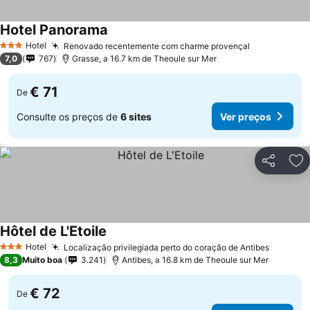
Hotel Panorama
Hotel
Renovado recentemente com charme provençal
3 Estrelas
7,0
767
Grasse, a 16.7 km de Theoule sur Mer
€ 71
De
Consulte os preços de
6 sites
Ver preços
Partilhar
Ad
Hôtel de L'Etoile
Hotel
Localização privilegiada perto do coração de Antibes
3 Estrelas
8,3
Muito boa
3.241
Antibes, a 16.8 km de Theoule sur Mer
€ 72
De