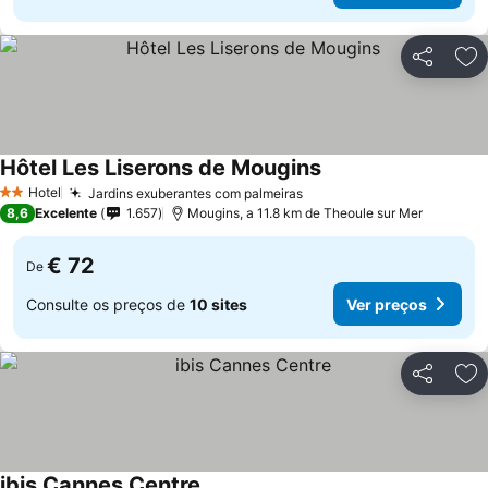
Partilhar
Ad
Hôtel Les Liserons de Mougins
Hotel
Jardins exuberantes com palmeiras
2 Estrelas
8,6
Excelente
1.657
Mougins, a 11.8 km de Theoule sur Mer
€ 72
De
Consulte os preços de
10 sites
Ver preços
Partilhar
Ad
ibis Cannes Centre