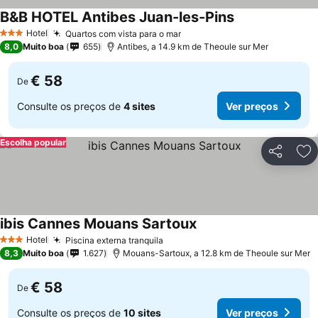
B&B HOTEL Antibes Juan-les-Pins
Hotel
Quartos com vista para o mar
3 Estrelas
8,0
Muito boa
655
Antibes, a 14.9 km de Theoule sur Mer
€ 58
De
Consulte os preços de
4 sites
Ver preços
Escolha popular
Partilhar
Ad
ibis Cannes Mouans Sartoux
Hotel
Piscina externa tranquila
3 Estrelas
8,3
Muito boa
1.627
Mouans-Sartoux, a 12.8 km de Theoule sur Mer
€ 58
De
Consulte os preços de
10 sites
Ver preços