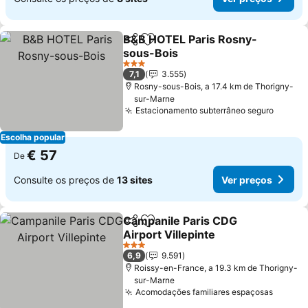
B&B HOTEL Paris Rosny-
Partilhar
Adicionar aos favoritos
sous-Bois
Ver preços
3 Estrelas
7,1
3.555
Rosny-sous-Bois, a 17.4 km de Thorigny-
sur-Marne
Estacionamento subterrâneo seguro
Ver pr
Escolha popular
€ 57
De
Consulte os preços de
13 sites
Ver preços
Campanile Paris CDG
Partilhar
Adicionar aos favoritos
Airport Villepinte
Ver preços
3 Estrelas
6,9
9.591
Roissy-en-France, a 19.3 km de Thorigny-
sur-Marne
Acomodações familiares espaçosas
Ver pr