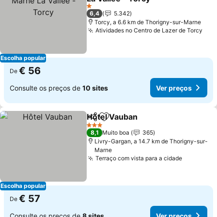
Ver preços
1 Estrelas
6,4
5.342
Torcy, a 6.6 km de Thorigny-sur-Marne
Atividades no Centro de Lazer de Torcy
Ver
Escolha popular
€ 56
De
Consulte os preços de
10 sites
Ver preços
Hôtel Vauban
Partilhar
Adicionar aos favoritos
Ver preços
3 Estrelas
8,1
Muito boa
365
Livry-Gargan, a 14.7 km de Thorigny-sur-
Marne
Terraço com vista para a cidade
Ver preç
Escolha popular
€ 57
De
Consulte os preços de
8 sites
Ver preços