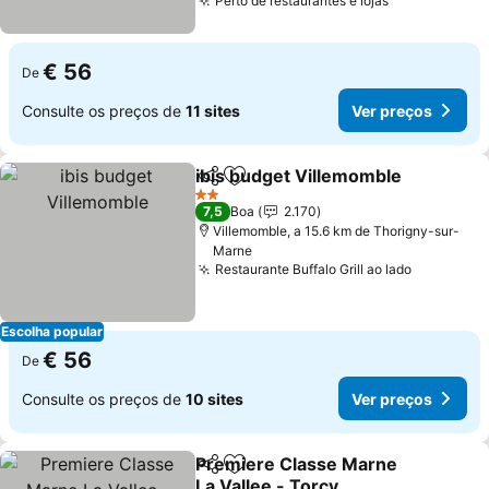
Perto de restaurantes e lojas
Ver preços
€ 56
De
Consulte os preços de
11 sites
Ver preços
ibis budget Villemomble
Partilhar
Adicionar aos favoritos
Ve
2 Estrelas
7,5
Boa
2.170
Villemomble, a 15.6 km de Thorigny-sur-
Marne
Restaurante Buffalo Grill ao lado
Ver preç
Escolha popular
€ 56
De
Consulte os preços de
10 sites
Ver preços
Premiere Classe Marne
Partilhar
Adicionar aos favoritos
La Vallee - Torcy