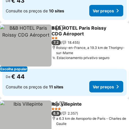
€ 43
De
Consulte os preços de
10 sites
Ver preços
B&B HOTEL Paris Roissy
Partilhar
Adicionar aos favoritos
CDG Aéroport
Ver preços
2 Estrelas
7,2
18.455
Roissy-en-France, a 19.3 km de Thorigny-
sur-Marne
Estacionamento privativo seguro
Ver preç
Escolha popular
€ 44
De
Consulte os preços de
11 sites
Ver preços
Ibis Villepinte
Partilhar
Adicionar aos favoritos
Ver preços
3 Estrelas
6,9
2.357
a 6.3 km de Aeroporto de Paris - Charles de
Gaulle