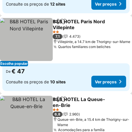
Consulte os preços de
12 sites
Ver preços
B&B HOTEL Paris Nord
Partilhar
Adicionar aos favoritos
Villepinte
Ver preços
2 Estrelas
7,1
4.473
Villepinte, a 14.7 km de Thorigny-sur-Marne
Quartos familiares com beliches
Ver preço
Escolha popular
€ 47
De
Consulte os preços de
10 sites
Ver preços
B&B HOTEL La Queue-
Partilhar
Adicionar aos favoritos
en-Brie
Ver preços
2 Estrelas
6,8
2.960
Queue-en-Brie, a 15.4 km de Thorigny-sur-
Marne
Acomodações para a família
Ver preços