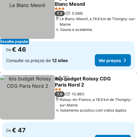
Partilhar
Adicionar aos favoritos
Blanc Mesnil
Ver preços
3 Estrelas
7,3
5.066
Le Blanc-Mesnil, a 19.6 km de Thorigny-sur-
Marne
Sauna e academia
Ver preços
Escolha popular
€ 46
De
Consulte os preços de
12 sites
Ver preços
ibis budget Roissy CDG
Partilhar
Adicionar aos favoritos
Paris Nord 2
Ver preços
2 Estrelas
7,0
10.991
Roissy-en-France, a 18.9 km de Thorigny-
sur-Marne
Isolamento acústico com vidros duplos
Ver 
€ 47
De