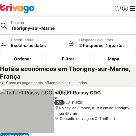
Favoritos
Iniciar
Me
Destino
Thorigny-sur-Marne
Check-in/out
Hóspedes e quartos
Escolha as datas
2 hóspedes, 1 quarto.
Ordenar
Filtrar
Mapa
Hotéis económicos em Thorigny-sur-Marne,
França
Como os pagamentos influenciam os resultados
hotelF1 Roissy CDG
Partilhar
Adicionar aos favoritos
Ver pr
1 Estrelas
7,1
11.639
Roissy-en-France, a 18.8 km de Thorigny-
sur-Marne
Conceito de viagem OnTheRoad
Ver preç
Escolha popular