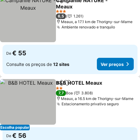
Campanile NATURE -
Partilhar
Adicionar aos favoritos
Meaux
Ver preços
3 Estrelas
6,5
1.261
Meaux, a 17.1 km de Thorigny-sur-Marne
Ambiente renovado e tranquilo
Ver preço
€ 55
De
Consulte os preços de
12 sites
Ver preços
B&B HOTEL Meaux
Partilhar
Adicionar aos favoritos
Ver pre
2 Estrelas
7,7
Boa
3.808
Meaux, a 16.5 km de Thorigny-sur-Marne
Estacionamento privativo seguro
Ver preç
Escolha popular
€ 56
De