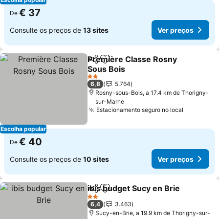
€ 37
De
Consulte os preços de
13 sites
Ver preços
Première Classe Rosny
Partilhar
Adicionar aos favoritos
Sous Bois
Ver preços
2 Estrelas
6,8
5.764
Rosny-sous-Bois, a 17.4 km de Thorigny-
sur-Marne
Estacionamento seguro no local
Ver preço
Escolha popular
€ 40
De
Consulte os preços de
10 sites
Ver preços
ibis budget Sucy en Brie
Partilhar
Adicionar aos favoritos
Ve
2 Estrelas
6,4
3.463
Sucy-en-Brie, a 19.9 km de Thorigny-sur-