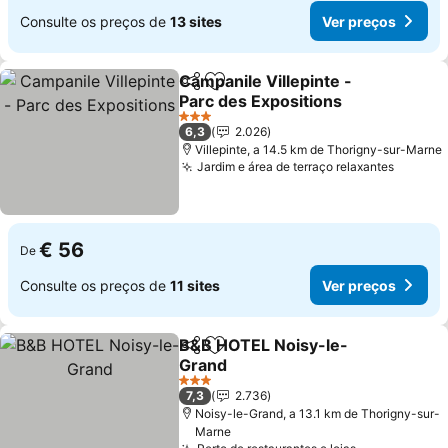
Consulte os preços de
13 sites
Ver preços
Campanile Villepinte -
Partilhar
Adicionar aos favoritos
Parc des Expositions
Ver preços
3 Estrelas
6,3
2.026
Villepinte, a 14.5 km de Thorigny-sur-Marne
Jardim e área de terraço relaxantes
Ver pr
€ 56
De
Consulte os preços de
11 sites
Ver preços
B&B HOTEL Noisy-le-
Partilhar
Adicionar aos favoritos
Grand
Ver preços
3 Estrelas
7,3
2.736
Noisy-le-Grand, a 13.1 km de Thorigny-sur-
Marne