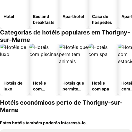
Hotel
Bed and
Aparthotel
Casa de
Apar
breakfasts
hóspedes
Categorias de hotéis populares em Thorigny-
sur-Marne
Hotéis de
Hotéis
Hotéis que
Hotéis
Hoté
luxo
com
permitem
com spa
com
piscinas
animais
esta
ment
Hotéis económicos perto de Thorigny-sur-
Marne
Estes hotéis também poderão interessá-lo...