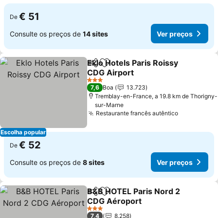
€ 51
De
Consulte os preços de
14 sites
Ver preços
Eklo Hotels Paris Roissy
Partilhar
Adicionar aos favoritos
CDG Airport
Ver preços
3 Estrelas
7,6
Boa
13.723
Tremblay-en-France, a 19.8 km de Thorigny-
sur-Marne
Restaurante francês autêntico
Ver preços
Escolha popular
€ 52
De
Consulte os preços de
8 sites
Ver preços
B&B HOTEL Paris Nord 2
Partilhar
Adicionar aos favoritos
CDG Aéroport
Ver preços
3 Estrelas
7,4
8.258