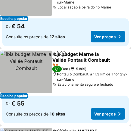
sur-Marne
Localização à beira do rio Marne
Ver preç
Escolha popular
€ 54
De
Consulte os preços de
12 sites
Ver preços
ibis budget Marne la
Partilhar
Adicionar aos favoritos
Vallée Pontault Combault
Ver preços
2 Estrelas
7,9
Boa
5.869
Pontault-Combault, a 11.3 km de Thorigny-
sur-Marne
Estacionamento seguro e fechado
Ver pre
Escolha popular
€ 55
De
Consulte os preços de
10 sites
Ver preços