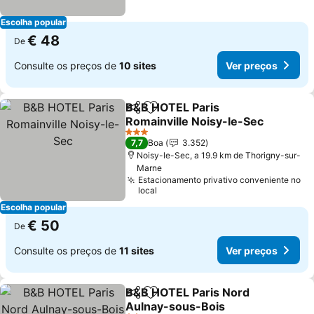
Escolha popular
€ 48
De
Consulte os preços de
10 sites
Ver preços
B&B HOTEL Paris
Partilhar
Adicionar aos favoritos
Romainville Noisy-le-Sec
Ver preços
3 Estrelas
7,7
Boa
3.352
Noisy-le-Sec, a 19.9 km de Thorigny-sur-
Marne
Estacionamento privativo conveniente no
local
Escolha popular
€ 50
De
Consulte os preços de
11 sites
Ver preços
B&B HOTEL Paris Nord
Partilhar
Adicionar aos favoritos
Aulnay-sous-Bois