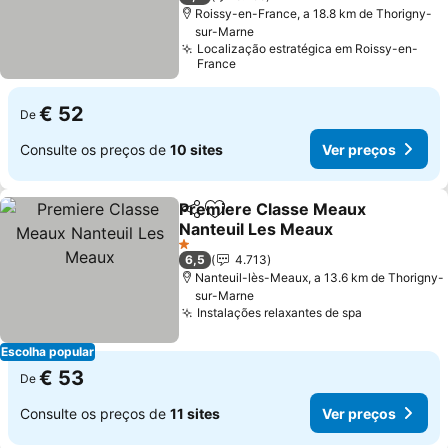
Roissy-en-France, a 18.8 km de Thorigny-
sur-Marne
Localização estratégica em Roissy-en-
France
€ 52
De
Consulte os preços de
10 sites
Ver preços
Premiere Classe Meaux
Partilhar
Adicionar aos favoritos
Nanteuil Les Meaux
Ver preços
1 Estrelas
6,5
4.713
Nanteuil-lès-Meaux, a 13.6 km de Thorigny-
sur-Marne
Instalações relaxantes de spa
Ver preços
Escolha popular
€ 53
De
Consulte os preços de
11 sites
Ver preços