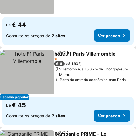
€ 44
De
Consulte os preços de
2 sites
Ver preços
hotelF1 Paris Villemomble
Partilhar
Adicionar aos favoritos
1 Estrelas
6,6
1.905
Villemomble, a 15.6 km de Thorigny-sur-
Marne
Porta de entrada econômica para Paris
Ver 
Escolha popular
€ 45
De
Consulte os preços de
2 sites
Ver preços
Campanile PRIME - Le