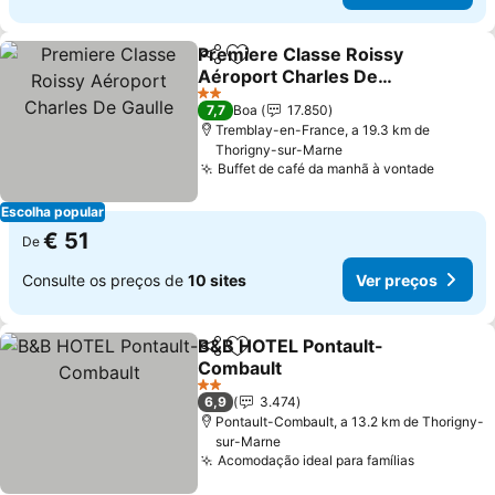
Premiere Classe Roissy
Partilhar
Adicionar aos favoritos
Aéroport Charles De
Gaulle
Ver preços
2 Estrelas
7,7
Boa
17.850
Tremblay-en-France, a 19.3 km de
Thorigny-sur-Marne
Buffet de café da manhã à vontade
Ver pr
Escolha popular
€ 51
De
Consulte os preços de
10 sites
Ver preços
B&B HOTEL Pontault-
Partilhar
Adicionar aos favoritos
Combault
Ver preços
2 Estrelas
6,9
3.474
Pontault-Combault, a 13.2 km de Thorigny-
sur-Marne
Acomodação ideal para famílias
Ver preço