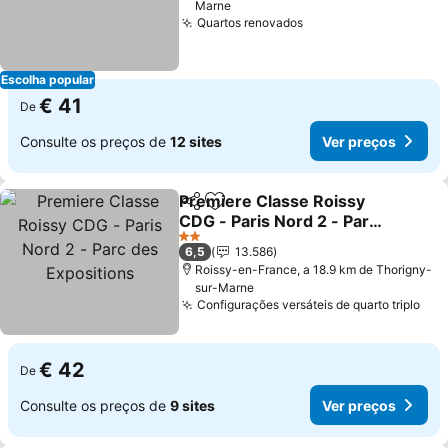
Marne
Quartos renovados
Ver preços
Escolha popular
€ 41
De
Consulte os preços de
12 sites
Ver preços
Premiere Classe Roissy
Partilhar
Adicionar aos favoritos
CDG - Paris Nord 2 - Parc
des Expositions
Ver preços
2 Estrelas
6,5
13.586
Roissy-en-France, a 18.9 km de Thorigny-
sur-Marne
Configurações versáteis de quarto triplo
Ver
€ 42
De
Consulte os preços de
9 sites
Ver preços