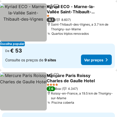
Kyriad ECO - Marne-la-
Partilhar
Adicionar aos favoritos
Vallée Saint-Thibault-
des-Vignes
Ver preços
1 Estrelas
6,1
8.607
Saint-Thibault-des-Vignes, a 3.7 km de
Thorigny-sur-Marne
Quartos triplos renovados
Ver preços
Escolha popular
€ 53
De
Consulte os preços de
9 sites
Ver preços
Mercure Paris Roissy
Partilhar
Adicionar aos favoritos
Charles de Gaulle Hotel
Ver preços
4 Estrelas
7,6
Boa
4.347
Roissy-en-France, a 19.5 km de Thorigny-
sur-Marne
Piscina coberta
Ver preços