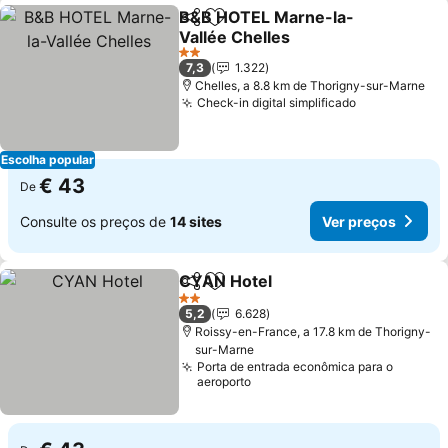
B&B HOTEL Marne-la-
Partilhar
Adicionar aos favoritos
Vallée Chelles
Ver preços
2 Estrelas
7,3
1.322
Chelles, a 8.8 km de Thorigny-sur-Marne
Check-in digital simplificado
Ver preços
Escolha popular
€ 43
De
Consulte os preços de
14 sites
Ver preços
CYAN Hotel
Partilhar
Adicionar aos favoritos
Ver preços
2 Estrelas
5,2
6.628
Roissy-en-France, a 17.8 km de Thorigny-
sur-Marne
Porta de entrada econômica para o
aeroporto