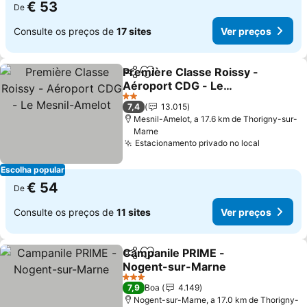
€ 53
De
Consulte os preços de
17 sites
Ver preços
Première Classe Roissy -
Partilhar
Adicionar aos favoritos
Aéroport CDG - Le
Mesnil-Amelot
Ver preços
2 Estrelas
7,4
13.015
Mesnil-Amelot, a 17.6 km de Thorigny-sur-
Marne
Estacionamento privado no local
Ver preç
Escolha popular
€ 54
De
Consulte os preços de
11 sites
Ver preços
Campanile PRIME -
Partilhar
Adicionar aos favoritos
Nogent-sur-Marne
Ver preços
3 Estrelas
7,9
Boa
4.149
Nogent-sur-Marne, a 17.0 km de Thorigny-