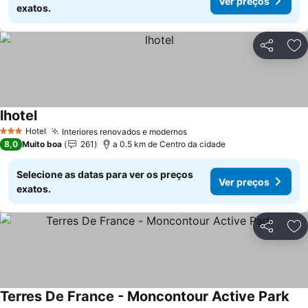
Ver preços
exatos.
Partilhar
Ad
lhotel
Ver preços
Hotel
Interiores renovados e modernos
Ver preços
3 Estrelas
8,0
Muito boa
261
a 0.5 km de Centro da cidade
Selecione as datas para ver os preços
Ver preços
exatos.
Partilhar
Ad
Terres De France - Moncontour Active Park
Ver