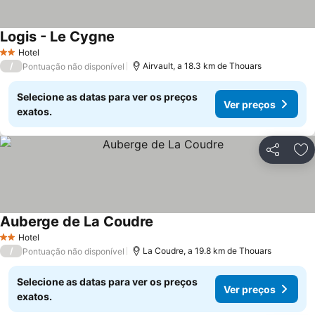
Logis - Le Cygne
Ver preços
Hotel
2 Estrelas
/
Airvault, a 18.3 km de Thouars
Pontuação não disponível
Selecione as datas para ver os preços
Ver preços
exatos.
Partilhar
Ad
Auberge de La Coudre
Ver preços
Hotel
2 Estrelas
/
La Coudre, a 19.8 km de Thouars
Pontuação não disponível
Selecione as datas para ver os preços
Ver preços
exatos.