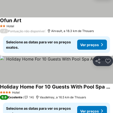
Ofun Art
Ver preços
Hotel
2 Estrelas
/
Airvault, a 18.3 km de Thouars
Pontuação não disponível
Selecione as datas para ver os preços
Ver preços
exatos.
Partilhar
Ad
Holiday Home For 10 Guests With Pool Spa And Sauna
Ver preços
Hotel
4 Estrelas
9,6
Excelente
14
Vaudelnay, a 16.5 km de Thouars
Selecione as datas para ver os preços
Ver preços