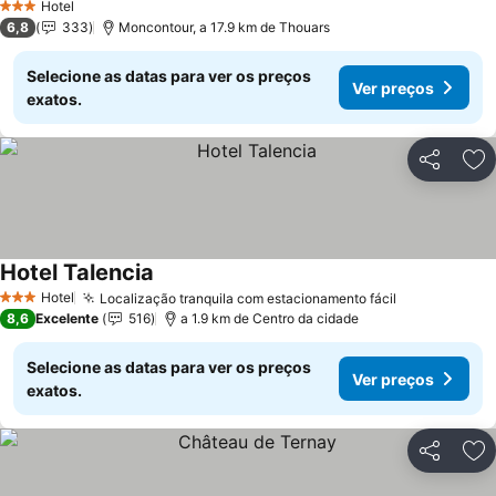
Hotel
3 Estrelas
6,8
333
Moncontour, a 17.9 km de Thouars
Selecione as datas para ver os preços
Ver preços
exatos.
Partilhar
Ad
Hotel Talencia
Ver preços
Hotel
Localização tranquila com estacionamento fácil
Ver preços
3 Estrelas
8,6
Excelente
516
a 1.9 km de Centro da cidade
Selecione as datas para ver os preços
Ver preços
exatos.
Partilhar
Ad