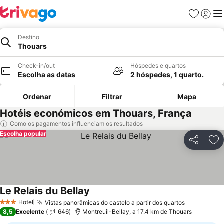
Favoritos
Iniciar
Me
Destino
Thouars
Check-in/out
Hóspedes e quartos
Escolha as datas
2 hóspedes, 1 quarto.
Ordenar
Filtrar
Mapa
Hotéis económicos em Thouars, França
Como os pagamentos influenciam os resultados
Escolha popular
Partilhar
Ad
Le Relais du Bellay
Ver preços
Hotel
Vistas panorâmicas do castelo a partir dos quartos
Ver preço
3 Estrelas
8,5
Excelente
646
Montreuil-Bellay, a 17.4 km de Thouars