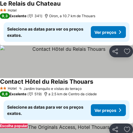
Le Relais du Chateau
Ver preços
Hotel
2 Estrelas
9,3
Excelente
341
Oiron, a 10.7 km de Thouars
Selecione as datas para ver os preços
Ver preços
exatos.
Partilhar
Ad
Contact Hôtel du Relais Thouars
Ver preços
Hotel
Jardim tranquilo e vistas do terraço
Ver preços
2 Estrelas
8,8
Excelente
519
a 2.5 km de Centro da cidade
Selecione as datas para ver os preços
Ver preços
exatos.
Escolha popular
Partilhar
Ad