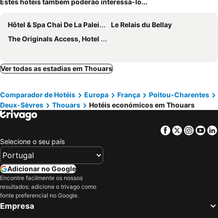
Estes hotéis também poderão interessá-lo...
Hôtel & Spa Chai De La Paleine
Le Relais du Bellay
The Originals Access, Hotel Thouars
Ver todas as estadias em Thouars
Comparador de Hotéis
Europa
França
Poitou-Charentes
Deux-Sèvres
Thouars
Hotéis económicos em Thouars
Facebook
Twitter
Insta
Yo
Selecione o seu país
Adicionar no Google
Encontre facilmente os nossos
resultados: adicione o trivago como
fonte preferencial no Google.
Empresa