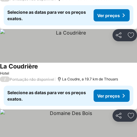
Selecione as datas para ver os preços
Ver preços
exatos.
Partilhar
Ad
La Coudrière
Ver preços
Hotel
/
La Coudre, a 19.7 km de Thouars
Pontuação não disponível
Selecione as datas para ver os preços
Ver preços
exatos.
Partilhar
Ad