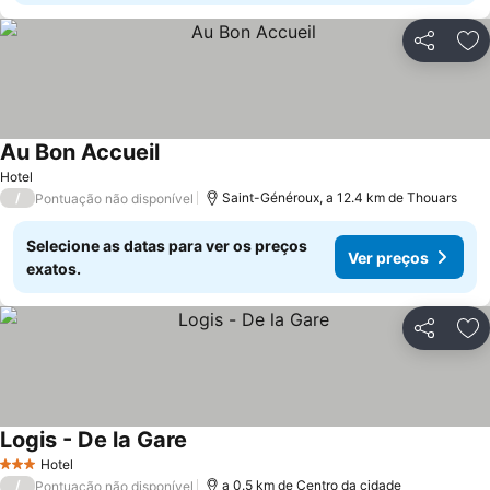
Partilhar
Ad
Au Bon Accueil
Ver preços
Hotel
/
Saint-Généroux, a 12.4 km de Thouars
Pontuação não disponível
Selecione as datas para ver os preços
Ver preços
exatos.
Partilhar
Ad
Logis - De la Gare
Ver preços
Hotel
3 Estrelas
/
a 0.5 km de Centro da cidade
Pontuação não disponível