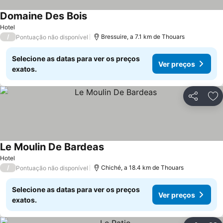
Domaine Des Bois
Ver preços
Hotel
/
Bressuire, a 7.1 km de Thouars
Pontuação não disponível
Selecione as datas para ver os preços
Ver preços
exatos.
Partilhar
Ad
Le Moulin De Bardeas
Ver preços
Hotel
/
Chiché, a 18.4 km de Thouars
Pontuação não disponível
Selecione as datas para ver os preços
Ver preços
exatos.