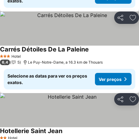
exatos.
Partilhar
Ad
Carrés Détoiles De La Paleine
Ver preços
Hotel
3 Estrelas
6,4
5
Le Puy-Notre-Dame, a 16.3 km de Thouars
Selecione as datas para ver os preços
Ver preços
exatos.
Partilhar
Ad
Hotellerie Saint Jean
Ver preços
Hotel