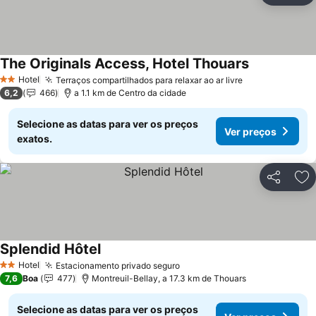
The Originals Access, Hotel Thouars
Ver preços
Hotel
Terraços compartilhados para relaxar ao ar livre
Ver preços
2 Estrelas
6,2
466
a 1.1 km de Centro da cidade
Selecione as datas para ver os preços
Ver preços
exatos.
Partilhar
Ad
Splendid Hôtel
Ver preços
Hotel
Estacionamento privado seguro
Ver preços
2 Estrelas
7,6
Boa
477
Montreuil-Bellay, a 17.3 km de Thouars
Selecione as datas para ver os preços