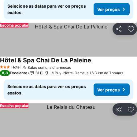
Selecione as datas para ver os preços
Ver preços
exatos.
Escolha popular
Partilhar
Ad
Hôtel & Spa Chai De La Paleine
Ver preços
Hotel
Salas comuns charmosas
Ver preços
3 Estrelas
8,8
Excelente
811
Le Puy-Notre-Dame, a 16.3 km de Thouars
Selecione as datas para ver os preços
Ver preços
exatos.
Escolha popular
Partilhar
Ad