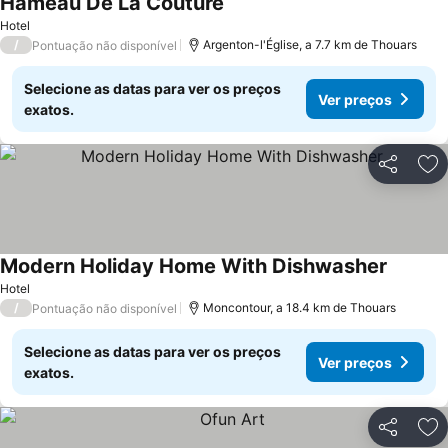
Hameau De La Couture
Ver preços
Hotel
/
Argenton-l'Église, a 7.7 km de Thouars
Pontuação não disponível
Selecione as datas para ver os preços
Ver preços
exatos.
Partilhar
Ad
Modern Holiday Home With Dishwasher
Ver pre
Hotel
/
Moncontour, a 18.4 km de Thouars
Pontuação não disponível
Selecione as datas para ver os preços
Ver preços
exatos.
Partilhar
Ad