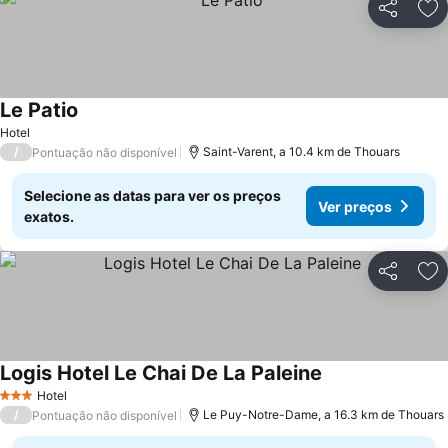
Partilhar
Ad
Le Patio
Ver preços
Hotel
/
Saint-Varent, a 10.4 km de Thouars
Pontuação não disponível
Selecione as datas para ver os preços
Ver preços
exatos.
Partilhar
Ad
Logis Hotel Le Chai De La Paleine
Ver preços
Hotel
3 Estrelas
/
Le Puy-Notre-Dame, a 16.3 km de Thouars
Pontuação não disponível