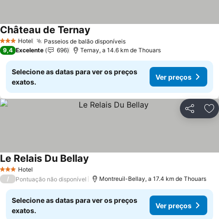
Château de Ternay
Ver preços
Hotel
Passeios de balão disponíveis
Ver preços
3 Estrelas
9,4
Excelente
696
Ternay, a 14.6 km de Thouars
Selecione as datas para ver os preços
Ver preços
exatos.
Partilhar
Ad
Le Relais Du Bellay
Ver preços
Hotel
3 Estrelas
/
Montreuil-Bellay, a 17.4 km de Thouars
Pontuação não disponível
Selecione as datas para ver os preços
Ver preços
exatos.