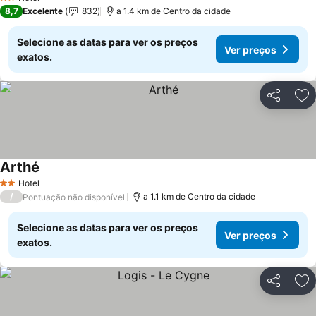
2 Estrelas
8,7
Excelente
832
a 1.4 km de Centro da cidade
Selecione as datas para ver os preços
Ver preços
exatos.
Partilhar
Ad
Arthé
Ver preços
Hotel
2 Estrelas
/
a 1.1 km de Centro da cidade
Pontuação não disponível
Selecione as datas para ver os preços
Ver preços
exatos.
Partilhar
Ad