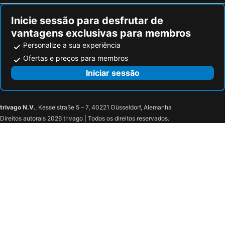
Sporthotel Bruurs
Gr8 Hotel Oosterhout
Inicie sessão para desfrutar de
Landgoed Huize Bergen
Amrath Hotel Brabant
vantagens exclusivas para membros
Personalize a sua experiência
Ofertas e preços para membros
Iniciar sessão
trivago N.V.
, Kesselstraße 5 – 7, 40221 Düsseldorf, Alemanha
Direitos autorais 2026 trivago | Todos os direitos reservados.