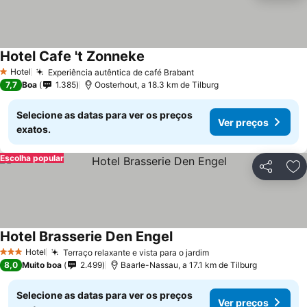
Hotel Cafe 't Zonneke
Hotel
Experiência autêntica de café Brabant
1 Estrelas
7,7
Boa
1.385
Oosterhout, a 18.3 km de Tilburg
Selecione as datas para ver os preços
Ver preços
exatos.
Escolha popular
Partilhar
Ad
Hotel Brasserie Den Engel
Hotel
Terraço relaxante e vista para o jardim
3 Estrelas
8,0
Muito boa
2.499
Baarle-Nassau, a 17.1 km de Tilburg
Selecione as datas para ver os preços
Ver preços