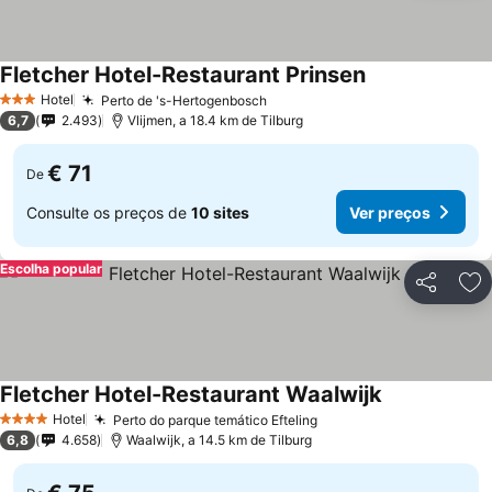
Fletcher Hotel-Restaurant Prinsen
Hotel
Perto de 's-Hertogenbosch
3 Estrelas
6,7
2.493
Vlijmen, a 18.4 km de Tilburg
€ 71
De
Consulte os preços de
10 sites
Ver preços
Escolha popular
Partilhar
Ad
Fletcher Hotel-Restaurant Waalwijk
Hotel
Perto do parque temático Efteling
4 Estrelas
6,8
4.658
Waalwijk, a 14.5 km de Tilburg