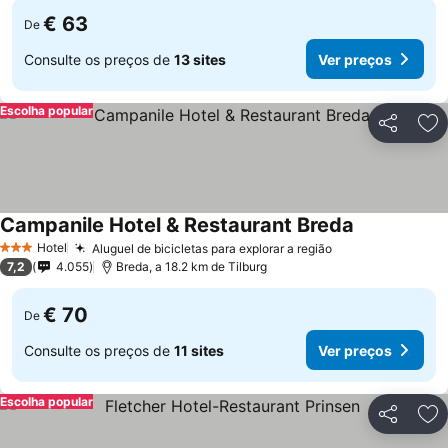
€ 63
De
Consulte os preços de
13 sites
Ver preços
Escolha popular
Partilhar
Ad
Campanile Hotel & Restaurant Breda
Hotel
Aluguel de bicicletas para explorar a região
3 Estrelas
7,2
4.055
Breda, a 18.2 km de Tilburg
€ 70
De
Consulte os preços de
11 sites
Ver preços
Escolha popular
Partilhar
Ad