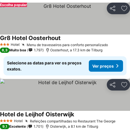
Escolha popular
Partilhar
Ad
Gr8 Hotel Oosterhout
Hotel
Menu de travesseiros para conforto personalizado
3 Estrelas
8,3
Muito boa
1.797
Oosterhout, a 17.3 km de Tilburg
Selecione as datas para ver os preços
Ver preços
exatos.
Partilhar
Ad
Hotel de Leijhof Oisterwijk
Hotel
Refeições compartilhadas no Restaurant The George
4 Estrelas
9,1
Excelente
1.701
Oisterwijk, a 8.1 km de Tilburg