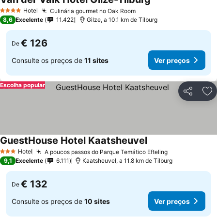
Hotel
Culinária gourmet no Oak Room
4 Estrelas
8,6
Excelente
11.422
Gilze, a 10.1 km de Tilburg
€ 126
De
Consulte os preços de
11 sites
Ver preços
Escolha popular
Partilhar
Ad
GuestHouse Hotel Kaatsheuvel
Hotel
A poucos passos do Parque Temático Efteling
3 Estrelas
9,1
Excelente
6.111
Kaatsheuvel, a 11.8 km de Tilburg
€ 132
De
Consulte os preços de
10 sites
Ver preços