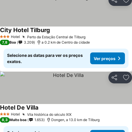
Partilhar
Ad
City Hotel Tilburg
Hotel
Perto da Estação Central de Tilburg
3 Estrelas
7,8
Boa
3.209
a 0.2 km de Centro da cidade
Selecione as datas para ver os preços
Ver preços
exatos.
Partilhar
Ad
Hotel De Villa
Hotel
Vila histórica do século XIX
3 Estrelas
8,3
Muito boa
1.653
Dongen, a 13.0 km de Tilburg