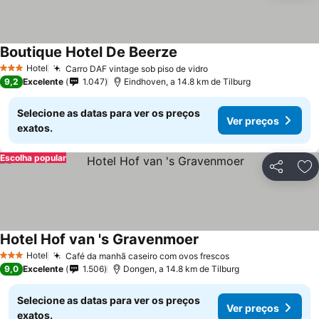
Boutique Hotel De Beerze
Hotel
Carro DAF vintage sob piso de vidro
3 Estrelas
9,2
Excelente
1.047
Eindhoven, a 14.8 km de Tilburg
Selecione as datas para ver os preços
Ver preços
exatos.
Escolha popular
Partilhar
Ad
Hotel Hof van 's Gravenmoer
Hotel
Café da manhã caseiro com ovos frescos
3 Estrelas
9,0
Excelente
1.506
Dongen, a 14.8 km de Tilburg
Selecione as datas para ver os preços
Ver preços
exatos.