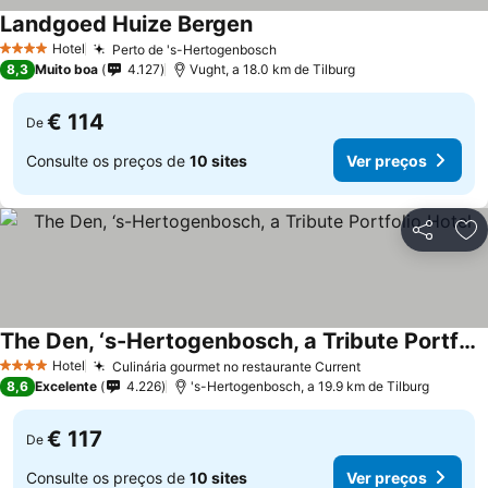
Landgoed Huize Bergen
Hotel
Perto de 's-Hertogenbosch
4 Estrelas
8,3
Muito boa
4.127
Vught, a 18.0 km de Tilburg
€ 114
De
Consulte os preços de
10 sites
Ver preços
Partilhar
Ad
The Den, ‘s-Hertogenbosch, a Tribute Portfolio Hotel
Hotel
Culinária gourmet no restaurante Current
4 Estrelas
8,6
Excelente
4.226
's-Hertogenbosch, a 19.9 km de Tilburg
€ 117
De
Consulte os preços de
10 sites
Ver preços