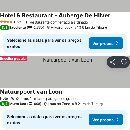
Hotel & Restaurant - Auberge De Hilver
Hotel
Restaurante com terraço ajardinado
4 Estrelas
8,5
Excelente
2.660
Hilvarenbeek, a 13.9 km de Tilburg
Selecione as datas para ver os preços
Ver preços
exatos.
Escolha popular
Partilhar
Ad
Natuurpoort van Loon
Hotel
Quartos familiares para grupos grandes
8,3
Muito boa
968
Loon op Zand, a 8.2 km de Tilburg
Selecione as datas para ver os preços
Ver preços
exatos.