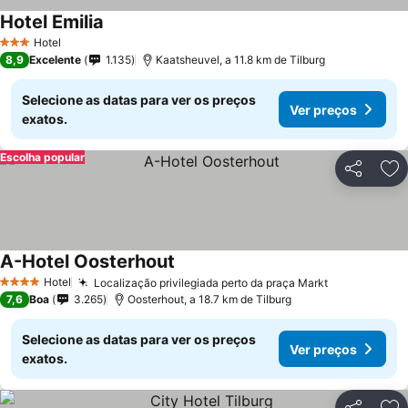
Hotel Emilia
Hotel
3 Estrelas
8,9
Excelente
1.135
Kaatsheuvel, a 11.8 km de Tilburg
Selecione as datas para ver os preços
Ver preços
exatos.
Escolha popular
Partilhar
Ad
A-Hotel Oosterhout
Hotel
Localização privilegiada perto da praça Markt
4 Estrelas
7,6
Boa
3.265
Oosterhout, a 18.7 km de Tilburg
Selecione as datas para ver os preços
Ver preços
exatos.