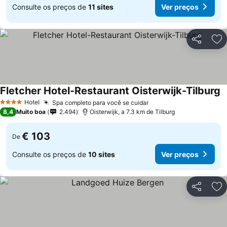
Consulte os preços de
11 sites
Ver preços
Partilhar
Ad
Fletcher Hotel-Restaurant Oisterwijk-Tilburg
Hotel
Spa completo para você se cuidar
4 Estrelas
8,4
Muito boa
2.494
Oisterwijk, a 7.3 km de Tilburg
€ 103
De
Consulte os preços de
10 sites
Ver preços
Partilhar
Ad