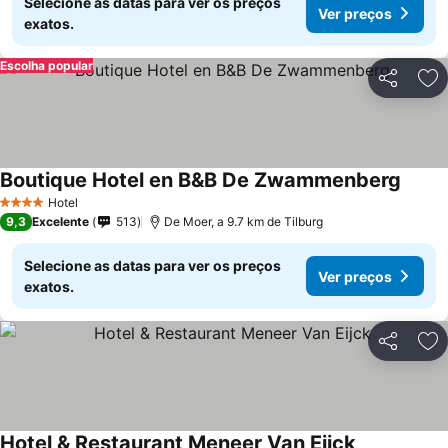
Selecione as datas para ver os preços
Ver preços
exatos.
Escolha popular
Partilhar
Ad
Boutique Hotel en B&B De Zwammenberg
Hotel
4 Estrelas
9,3
Excelente
513
De Moer, a 9.7 km de Tilburg
Selecione as datas para ver os preços
Ver preços
exatos.
Partilhar
Ad
Hotel & Restaurant Meneer Van Eijck