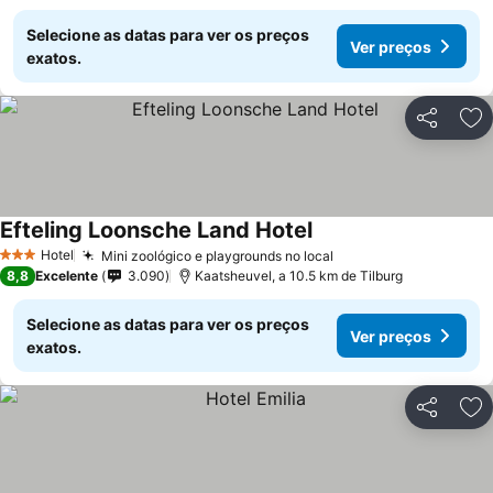
Selecione as datas para ver os preços
Ver preços
exatos.
Partilhar
Ad
Efteling Loonsche Land Hotel
Hotel
Mini zoológico e playgrounds no local
3 Estrelas
8,8
Excelente
3.090
Kaatsheuvel, a 10.5 km de Tilburg
Selecione as datas para ver os preços
Ver preços
exatos.
Partilhar
Ad