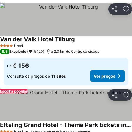
Partilhar
Ad
Van der Valk Hotel Tilburg
Hotel
4 Estrelas
8,5
Excelente
5.120
a 2.0 km de Centro da cidade
€ 156
De
Consulte os preços de
11 sites
Ver preços
Escolha popular
Partilhar
Ad
Efteling Grand Hotel - Theme Park tickets included
Hotel
Acesso exclusivo à piscina Badhuys