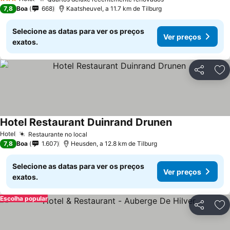
3 Estrelas
7,8
Boa
668
Kaatsheuvel, a 11.7 km de Tilburg
Selecione as datas para ver os preços
Ver preços
exatos.
Partilhar
Ad
Hotel Restaurant Duinrand Drunen
Hotel
Restaurante no local
7,8
Boa
1.607
Heusden, a 12.8 km de Tilburg
Selecione as datas para ver os preços
Ver preços
exatos.
Escolha popular
Partilhar
Ad