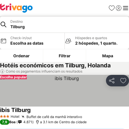
Favoritos
Iniciar
Me
Destino
Tilburg
Check-in/out
Hóspedes e quartos
Escolha as datas
2 hóspedes, 1 quarto.
Ordenar
Filtrar
Mapa
Hotéis económicos em Tilburg, Holanda
Como os pagamentos influenciam os resultados
Escolha popular
Partilhar
Ad
ibis Tilburg
Hotel
Buffet de café da manhã interativo
3 Estrelas
7,9
Boa
4.871
a 3.1 km de Centro da cidade