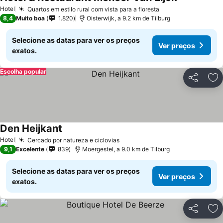
Hotel
Quartos em estilo rural com vista para a floresta
8,4
Muito boa
1.820
Oisterwijk, a 9.2 km de Tilburg
Selecione as datas para ver os preços
Ver preços
exatos.
Escolha popular
Partilhar
Ad
Den Heijkant
Hotel
Cercado por natureza e ciclovias
9,1
Excelente
839
Moergestel, a 9.0 km de Tilburg
Selecione as datas para ver os preços
Ver preços
exatos.
Partilhar
Ad