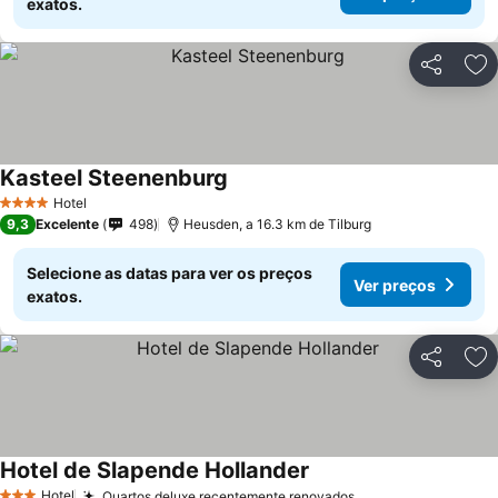
exatos.
Partilhar
Ad
Kasteel Steenenburg
Hotel
4 Estrelas
9,3
Excelente
498
Heusden, a 16.3 km de Tilburg
Selecione as datas para ver os preços
Ver preços
exatos.
Partilhar
Ad
Hotel de Slapende Hollander
Hotel
Quartos deluxe recentemente renovados