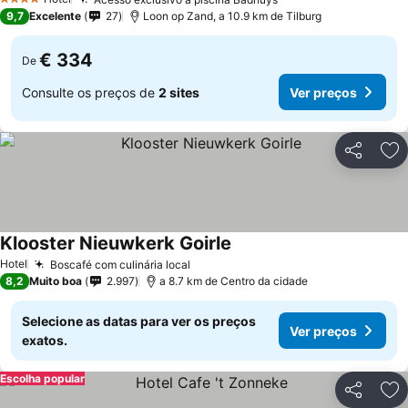
4 Estrelas
9,7
Excelente
27
Loon op Zand, a 10.9 km de Tilburg
€ 334
De
Consulte os preços de
2 sites
Ver preços
Partilhar
Ad
Klooster Nieuwkerk Goirle
Hotel
Boscafé com culinária local
8,2
Muito boa
2.997
a 8.7 km de Centro da cidade
Selecione as datas para ver os preços
Ver preços
exatos.
Escolha popular
Partilhar
Ad