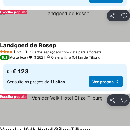
Escolha popular
Partilhar
Ad
Landgoed de Rosep
Hotel
Quartos espaçosos com vista para a floresta
4 Estrelas
8,2
Muito boa
3.282
Oisterwijk, a 9.4 km de Tilburg
€ 123
De
Consulte os preços de
11 sites
Ver preços
Escolha popular
Partilhar
Ad
Van der Valk Hotel Gilze-Tilburg