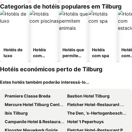
Categorias de hotéis populares em Tilburg
Hotéis de
Hotéis
Hotéis que
Hotéis
Hoté
luxo
com
permitem
com spa
com
piscinas
animais
esta
ment
Hotéis económicos perto de Tilburg
Estes hotéis também poderão interessá-lo...
Premiere Classe Breda
Bastion Hotel Tilburg
Mercure Hotel Tilburg Centrum
Fletcher Hotel-Restaurant Waalwijk
ibis Tilburg
The Den, ‘s-Hertogenbosch, a Tribute Portfolio Hotel
Campanile Hotel & Restaurant Breda
Hotel 't Peperhuys
Klooster Nieuwkerk Goirle
Fletcher Hotel-Restaurant Prinsen