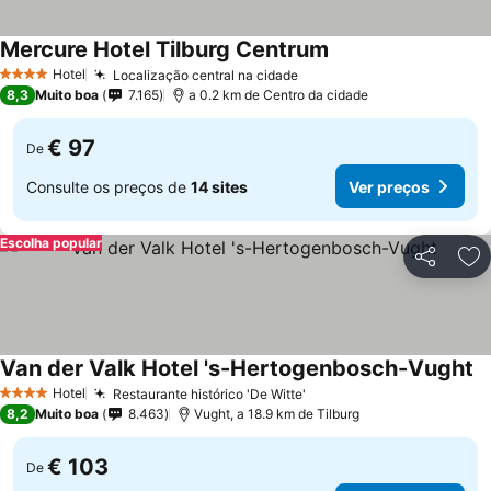
Mercure Hotel Tilburg Centrum
Hotel
Localização central na cidade
4 Estrelas
8,3
Muito boa
7.165
a 0.2 km de Centro da cidade
€ 97
De
Consulte os preços de
14 sites
Ver preços
Escolha popular
Partilhar
Ad
Van der Valk Hotel 's-Hertogenbosch-Vught
Hotel
Restaurante histórico 'De Witte'
4 Estrelas
8,2
Muito boa
8.463
Vught, a 18.9 km de Tilburg
€ 103
De