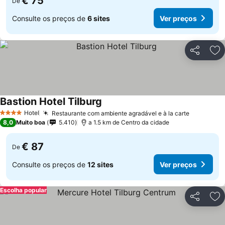
€ 75
De
Consulte os preços de
6 sites
Ver preços
Partilhar
Ad
Bastion Hotel Tilburg
Hotel
Restaurante com ambiente agradável e à la carte
4 Estrelas
8,0
Muito boa
5.410
a 1.5 km de Centro da cidade
€ 87
De
Consulte os preços de
12 sites
Ver preços
Escolha popular
Partilhar
Ad