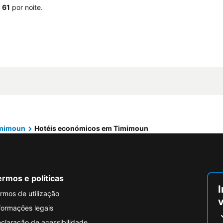
€ 61
por noite.
mimoun
Hotéis económicos em Timimoun
rmos e políticas
I
rmos de utilização
formações legais
claração de acessibilidade