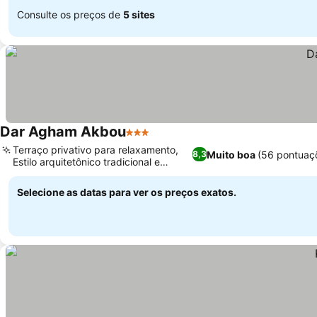
Consulte os preços de
5 sites
Dar Agham Akbou
3 Estrelas
Ver preços
Terraço privativo para relaxamento,
Muito boa
(56 pontuaç
8,3
Estilo arquitetônico tradicional e
Ver preços
moderno
Selecione as datas para ver os preços exatos.