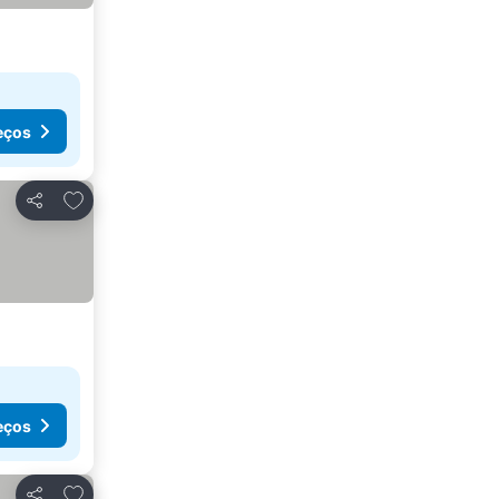
eços
Adicionar aos favoritos
Partilhar
eços
Adicionar aos favoritos