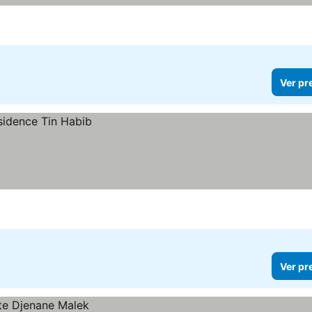
Ver pr
Ver pr