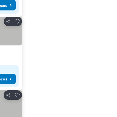
eços
Adicionar aos favoritos
Partilhar
eços
Adicionar aos favoritos
Partilhar