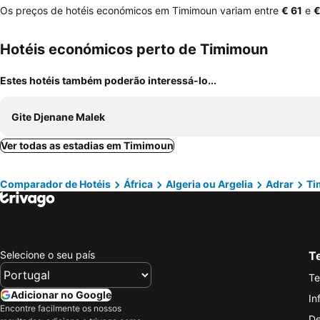
Os preços de hotéis económicos em Timimoun variam entre
‎€ 61
e
‎
Hotéis económicos perto de Timimoun
Estes hotéis também poderão interessá-lo...
Gite Djenane Malek
Ver todas as estadias em Timimoun
Comparador de Hotéis
África
Algeria ou Argelia
Adrar
Ti
Selecione o seu país
Te
Te
Adicionar no Google
In
Encontre facilmente os nossos
De