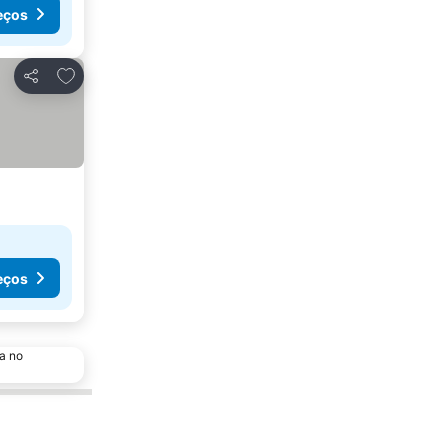
eços
Adicionar aos favoritos
Partilhar
eços
a no