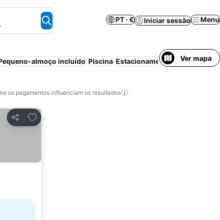
PT · €
Menu
Iniciar sessão
.
Ver mapa
Pequeno-almoço incluído
Piscina
Estacionamento
Meia-pensão
o os pagamentos influenciam os resultados
Adicionar aos favoritos
Partilhar