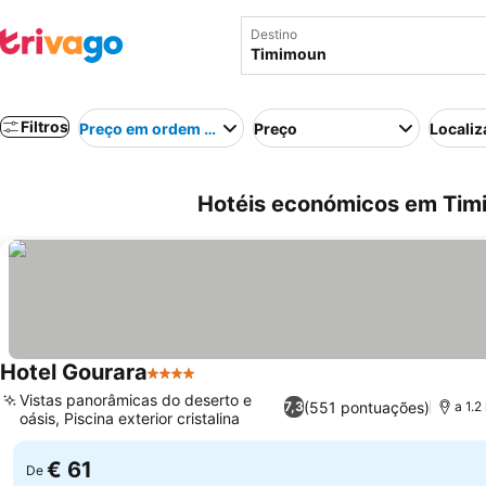
Destino
Filtros
Preço em ordem crescente
Preço
Localiz
Hotéis económicos em Timi
Hotel Gourara
4 Estrelas
Ver preços
Vistas panorâmicas do deserto e
(551 pontuações)
7,3
a 1.2
oásis, Piscina exterior cristalina
Ver preços
€ 61
De