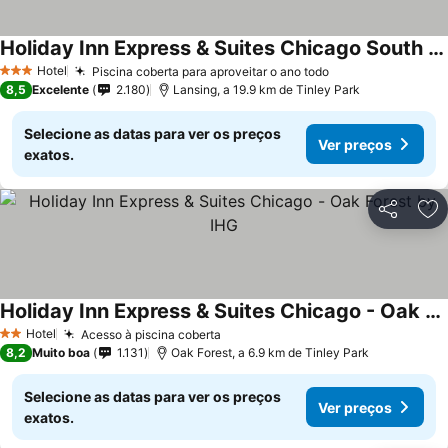
Holiday Inn Express & Suites Chicago South Lansing By Ihg
Hotel
Piscina coberta para aproveitar o ano todo
3 Estrelas
8,5
Excelente
2.180
Lansing, a 19.9 km de Tinley Park
Selecione as datas para ver os preços
Ver preços
exatos.
Partilhar
Ad
Holiday Inn Express & Suites Chicago - Oak Forest by IHG
Hotel
Acesso à piscina coberta
2 Estrelas
8,2
Muito boa
1.131
Oak Forest, a 6.9 km de Tinley Park
Selecione as datas para ver os preços
Ver preços
exatos.