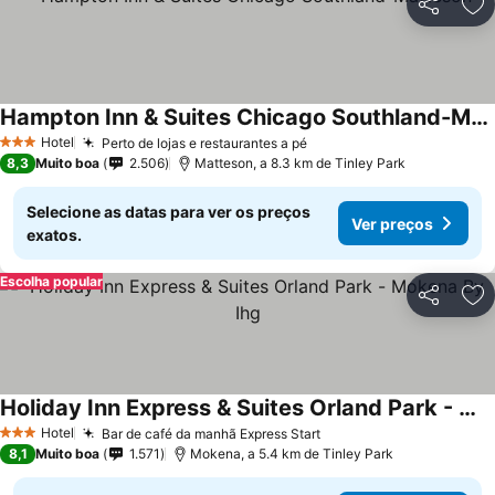
Partilhar
Ad
Hampton Inn & Suites Chicago Southland-Matteson
Hotel
Perto de lojas e restaurantes a pé
3 Estrelas
8,3
Muito boa
2.506
Matteson, a 8.3 km de Tinley Park
Selecione as datas para ver os preços
Ver preços
exatos.
Escolha popular
Partilhar
Ad
Holiday Inn Express & Suites Orland Park - Mokena By Ihg
Hotel
Bar de café da manhã Express Start
3 Estrelas
8,1
Muito boa
1.571
Mokena, a 5.4 km de Tinley Park