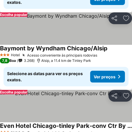
exatos.
Escolha popular
Partilhar
Ad
Baymont by Wyndham Chicago/Alsip
Hotel
Acesso conveniente às principais rodovias
3 Estrelas
7,8
Boa
3.268
Alsip, a 11.4 km de Tinley Park
Selecione as datas para ver os preços
Ver preços
exatos.
Escolha popular
Partilhar
Ad
Even Hotel Chicago-tinley Park-conv Ctr By Ihg