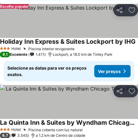
Escolha popular
Partilhar
Ad
Holiday Inn Express & Suites Lockport by IHG
Hotel
Piscina interior revigorante
3 Estrelas
9,1
Excelente
1.411
Lockport, a 18.0 km de Tinley Park
Selecione as datas para ver os preços
Ver preços
exatos.
Partilhar
Ad
La Quinta Inn & Suites by Wyndham Chicago Tinley Park
Hotel
Piscina coberta com luz natural
3 Estrelas
6,7
3.545
a 1.2 km de Centro da cidade