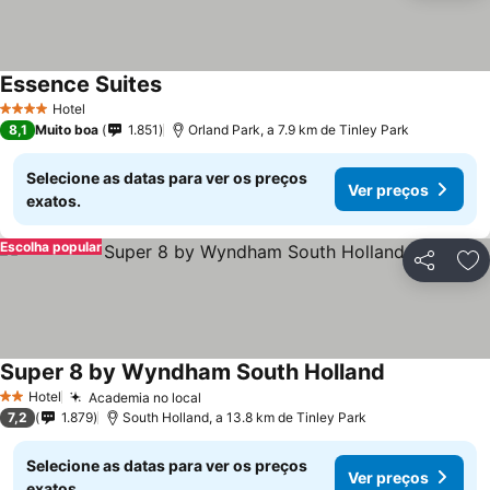
Essence Suites
Hotel
4 Estrelas
8,1
Muito boa
1.851
Orland Park, a 7.9 km de Tinley Park
Selecione as datas para ver os preços
Ver preços
exatos.
Escolha popular
Partilhar
Ad
Super 8 by Wyndham South Holland
Hotel
Academia no local
2 Estrelas
7,2
1.879
South Holland, a 13.8 km de Tinley Park
Selecione as datas para ver os preços
Ver preços
exatos.