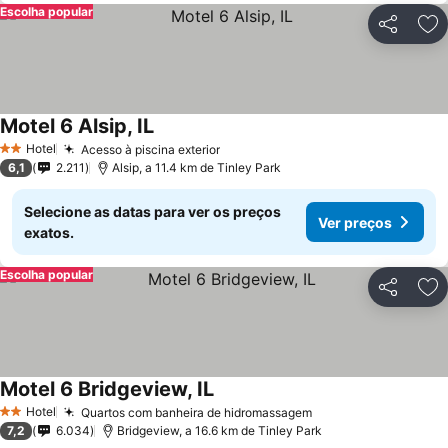
Escolha popular
Partilhar
Ad
Motel 6 Alsip, IL
Hotel
Acesso à piscina exterior
2 Estrelas
6,1
2.211
Alsip, a 11.4 km de Tinley Park
Selecione as datas para ver os preços
Ver preços
exatos.
Escolha popular
Partilhar
Ad
Motel 6 Bridgeview, IL
Hotel
Quartos com banheira de hidromassagem
2 Estrelas
7,2
6.034
Bridgeview, a 16.6 km de Tinley Park