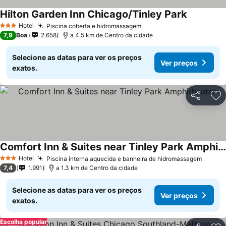
Hilton Garden Inn Chicago/Tinley Park
Hotel
Piscina coberta e hidromassagem
3 Estrelas
7,9
Boa
2.658
a 4.5 km de Centro da cidade
Selecione as datas para ver os preços
Ver preços
exatos.
Partilhar
Ad
Comfort Inn & Suites near Tinley Park Amphitheater
Hotel
Piscina interna aquecida e banheira de hidromassagem
3 Estrelas
7,4
1.991
a 1.3 km de Centro da cidade
Selecione as datas para ver os preços
Ver preços
exatos.
Escolha popular