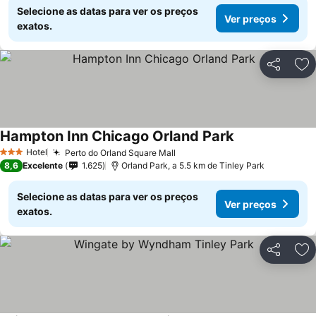
Selecione as datas para ver os preços
Ver preços
exatos.
Partilhar
Ad
Hampton Inn Chicago Orland Park
Hotel
Perto do Orland Square Mall
3 Estrelas
8,6
Excelente
1.625
Orland Park, a 5.5 km de Tinley Park
Selecione as datas para ver os preços
Ver preços
exatos.
Partilhar
Ad