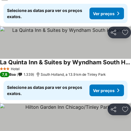
Selecione as datas para ver os preços
Ver preços
exatos.
Partilhar
Ad
La Quinta Inn & Suites by Wyndham South Holland
Hotel
3 Estrelas
7,8
Boa
1.339
South Holland, a 13.9 km de Tinley Park
Selecione as datas para ver os preços
Ver preços
exatos.
Partilhar
Ad