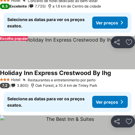
Hotel
Conceito de hotel dedicado ao bem-estar
3 Estrelas
8,5
Excelente
7.735
a 1.6 km de Centro da cidade
Selecione as datas para ver os preços
Ver preços
exatos.
Escolha popular
Partilhar
Ad
Holiday Inn Express Crestwood By Ihg
Hotel
Restaurantes e entretenimento por perto
3 Estrelas
7,2
3.800
Oak Forest, a 10.4 km de Tinley Park
Selecione as datas para ver os preços
Ver preços
exatos.
Partilhar
Ad