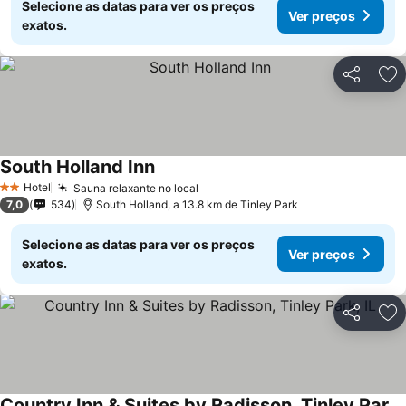
Selecione as datas para ver os preços
Ver preços
exatos.
Partilhar
Ad
South Holland Inn
Hotel
Sauna relaxante no local
2 Estrelas
7,0
534
South Holland, a 13.8 km de Tinley Park
Selecione as datas para ver os preços
Ver preços
exatos.
Partilhar
Ad
Country Inn & Suites by Radisson, Tinley Park, IL