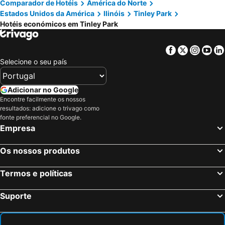
Comparador de Hotéis
América do Norte
Estados Unidos da América
Ilinóis
Tinley Park
Hotéis económicos em Tinley Park
Facebook
Twitter
Insta
Yo
Selecione o seu país
Adicionar no Google
Encontre facilmente os nossos
resultados: adicione o trivago como
fonte preferencial no Google.
Empresa
Os nossos produtos
Termos e políticas
Suporte