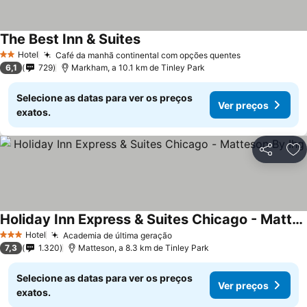
The Best Inn & Suites
Hotel
Café da manhã continental com opções quentes
2 Estrelas
6,1
729
Markham, a 10.1 km de Tinley Park
Selecione as datas para ver os preços
Ver preços
exatos.
Partilhar
Ad
Holiday Inn Express & Suites Chicago - Matteson By Ihg
Hotel
Academia de última geração
3 Estrelas
7,3
1.320
Matteson, a 8.3 km de Tinley Park
Selecione as datas para ver os preços
Ver preços
exatos.