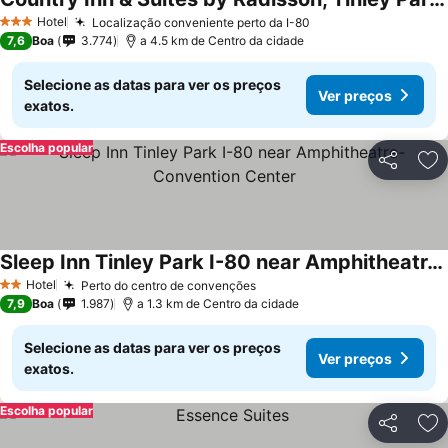
Hotel
Localização conveniente perto da I-80
3 Estrelas
7,6
Boa
3.774
a 4.5 km de Centro da cidade
Selecione as datas para ver os preços
Ver preços
exatos.
Escolha popular
Partilhar
Ad
Sleep Inn Tinley Park I-80 near Amphitheatre-Convention Center
Hotel
Perto do centro de convenções
2 Estrelas
7,9
Boa
1.987
a 1.3 km de Centro da cidade
Selecione as datas para ver os preços
Ver preços
exatos.
Escolha popular
Partilhar
Ad