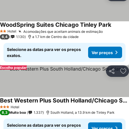
WoodSpring Suites Chicago Tinley Park
Hotel
Acomodações que aceitam animais de estimação
2 Estrelas
6,4
1.130
a 1.7 km de Centro da cidade
Selecione as datas para ver os preços
Ver preços
exatos.
Escolha popular
Partilhar
Ad
Best Western Plus South Holland/Chicago Southland
Hotel
3 Estrelas
8,3
Muito boa
1.337
South Holland, a 13.9 km de Tinley Park
Selecione as datas para ver os preços
Ver preços