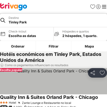
Favoritos
Iniciar
Me
Destino
Tinley Park
Check-in/out
Hóspedes e quartos
Escolha as datas
2 hóspedes, 1 quarto.
Ordenar
Filtrar
Mapa
Hotéis económicos em Tinley Park, Estados
Unidos da América
Como os pagamentos influenciam os resultados
Escolha popular
Partilhar
Ad
Quality Inn & Suites Orland Park - Chicago
Hotel
Zante Lounge e Restaurante no local
3 Estrelas