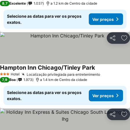
8,7
Excelente
1.037
a 1.2 km de Centro da cidade
Selecione as datas para ver os preços
Ver preços
exatos.
Partilhar
Ad
Hampton Inn Chicago/Tinley Park
Hotel
Localização privilegiada para entretenimento
3 Estrelas
7,9
Boa
1.973
a 1.4 km de Centro da cidade
Selecione as datas para ver os preços
Ver preços
exatos.
Partilhar
Ad