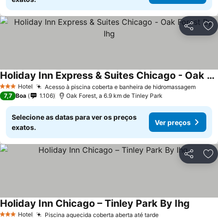
Partilhar
Ad
Holiday Inn Express & Suites Chicago - Oak Forest By Ihg
Hotel
Acesso à piscina coberta e banheira de hidromassagem
3 Estrelas
7,7
Boa
1.106
Oak Forest, a 6.9 km de Tinley Park
Selecione as datas para ver os preços
Ver preços
exatos.
Partilhar
Ad
Holiday Inn Chicago – Tinley Park By Ihg
Hotel
Piscina aquecida coberta aberta até tarde
3 Estrelas