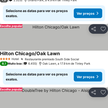
7,2
2.325
Orland Park, a 4.9 km de Tinley Park
Selecione as datas para ver os preços
Ver preços
exatos.
Escolha popular
Partilhar
Ad
Hilton Chicago/Oak Lawn
Hotel
Restaurante premiado South Side Social
4 Estrelas
8,1
Muito boa
6.455
Oak Lawn, a 17.9 km de Tinley Park
Selecione as datas para ver os preços
Ver preços
exatos.
Escolha popular
Partilhar
Ad