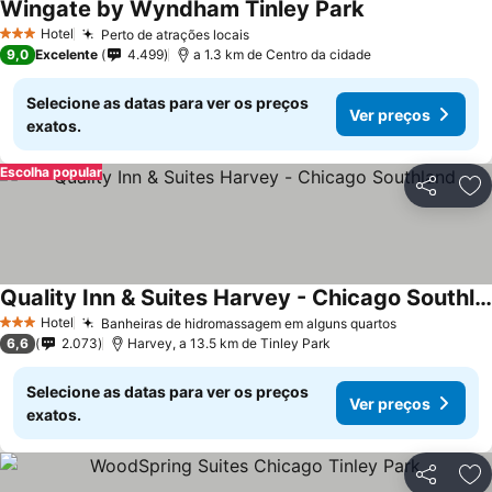
Wingate by Wyndham Tinley Park
Hotel
Perto de atrações locais
3 Estrelas
9,0
Excelente
4.499
a 1.3 km de Centro da cidade
Selecione as datas para ver os preços
Ver preços
exatos.
Escolha popular
Partilhar
Ad
Quality Inn & Suites Harvey - Chicago Southland
Hotel
Banheiras de hidromassagem em alguns quartos
3 Estrelas
6,6
2.073
Harvey, a 13.5 km de Tinley Park
Selecione as datas para ver os preços
Ver preços
exatos.
Partilhar
Ad