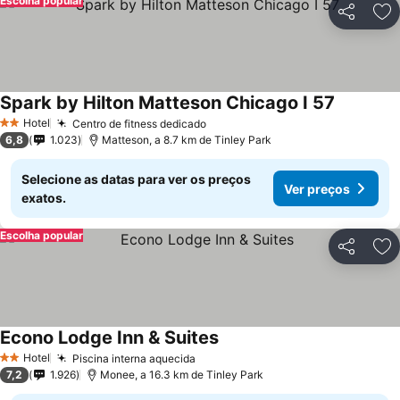
Escolha popular
Partilhar
Ad
Spark by Hilton Matteson Chicago I 57
Hotel
Centro de fitness dedicado
2 Estrelas
6,8
1.023
Matteson, a 8.7 km de Tinley Park
Selecione as datas para ver os preços
Ver preços
exatos.
Escolha popular
Partilhar
Ad
Econo Lodge Inn & Suites
Hotel
Piscina interna aquecida
2 Estrelas
7,2
1.926
Monee, a 16.3 km de Tinley Park