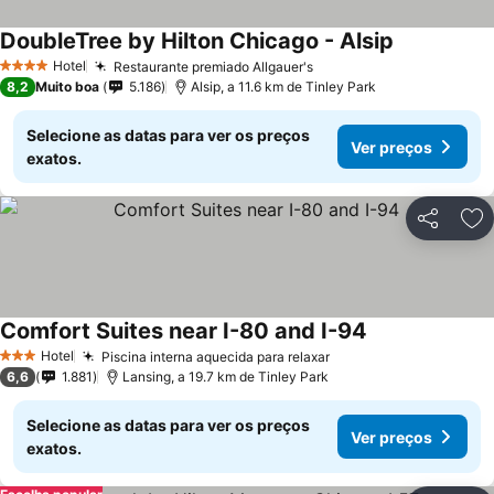
DoubleTree by Hilton Chicago - Alsip
Hotel
Restaurante premiado Allgauer's
4 Estrelas
8,2
Muito boa
5.186
Alsip, a 11.6 km de Tinley Park
Selecione as datas para ver os preços
Ver preços
exatos.
Partilhar
Ad
Comfort Suites near I-80 and I-94
Hotel
Piscina interna aquecida para relaxar
3 Estrelas
6,6
1.881
Lansing, a 19.7 km de Tinley Park
Selecione as datas para ver os preços
Ver preços
exatos.