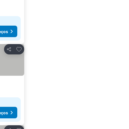
eços
Adicionar aos favoritos
Partilhar
eços