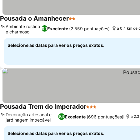
Pousada o Amanhecer
2 Estrelas
Ambiente rústico
Excelente
(2.559 pontuações)
9,1
a 0.4 km de 
e charmoso
Selecione as datas para ver os preços exatos.
Pousada Trem do Imperador
3 Estrelas
Decoração artesanal e
Excelente
(696 pontuações)
9,5
a 2.3
jardinagem impecável
Selecione as datas para ver os preços exatos.