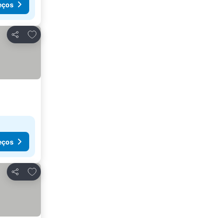
eços
Adicionar aos favoritos
Partilhar
eços
Adicionar aos favoritos
Partilhar