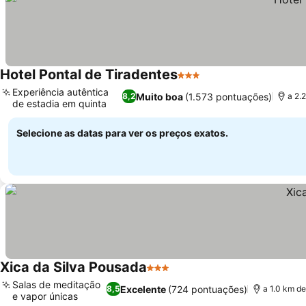
Hotel Pontal de Tiradentes
3 Estrelas
Experiência autêntica
Muito boa
(1.573 pontuações)
8,2
a 2.
de estadia em quinta
Selecione as datas para ver os preços exatos.
Xica da Silva Pousada
3 Estrelas
Salas de meditação
Excelente
(724 pontuações)
8,5
a 1.0 km d
e vapor únicas