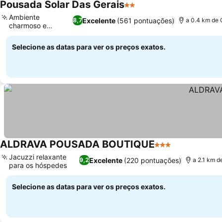
Pousada Solar Das Gerais
2 Estrelas
Ambiente
Excelente
(561 pontuações)
8,7
a 0.4 km de 
charmoso e
acolhedor
Selecione as datas para ver os preços exatos.
ALDRAVA POUSADA BOUTIQUE
3 Estrelas
Jacuzzi relaxante
Excelente
(220 pontuações)
9,2
a 2.1 km d
para os hóspedes
Selecione as datas para ver os preços exatos.