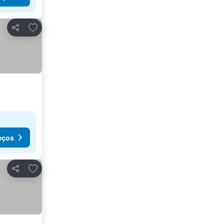
Adicionar aos favoritos
Partilhar
eços
Adicionar aos favoritos
Partilhar