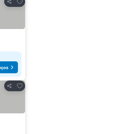
Adicionar aos favoritos
Partilhar
eços
Adicionar aos favoritos
Partilhar