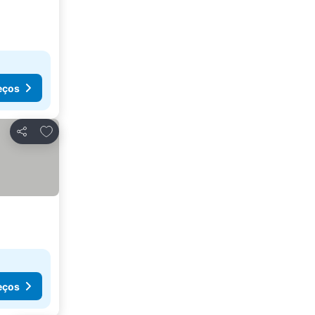
eços
Adicionar aos favoritos
Partilhar
eços