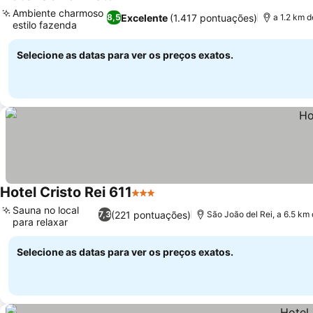
3 Estrelas
Ambiente charmoso
Excelente
(1.417 pontuações)
8,5
a 1.2 km d
estilo fazenda
Selecione as datas para ver os preços exatos.
Hotel Cristo Rei 611
3 Estrelas
Sauna no local
(221 pontuações)
7,3
São João del Rei, a 6.5 km
para relaxar
Selecione as datas para ver os preços exatos.