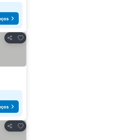
eços
Adicionar aos favoritos
Partilhar
eços
Adicionar aos favoritos
Partilhar