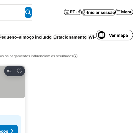
PT · €
Menu
Iniciar sessão
.
Ver mapa
Pequeno-almoço incluído
Estacionamento
Wi-fi
Banheira de h
o os pagamentos influenciam os resultados
Adicionar aos favoritos
Partilhar
eços