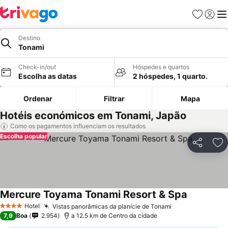
Favoritos
Iniciar
Me
Destino
Tonami
Check-in/out
Hóspedes e quartos
Escolha as datas
2 hóspedes, 1 quarto.
Ordenar
Filtrar
Mapa
Hotéis económicos em Tonami, Japão
Como os pagamentos influenciam os resultados
Escolha popular
Partilhar
Ad
Mercure Toyama Tonami Resort & Spa
Ver preço
Hotel
Vistas panorâmicas da planície de Tonami
Ver preços
4 Estrelas
7,9
Boa
2.954
a 12.5 km de Centro da cidade