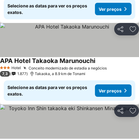
Selecione as datas para ver os preços
Ver preços
exatos.
Partilhar
Ad
APA Hotel Takaoka Marunouchi
Ver preços
Hotel
Conceito modernizado de estadia a negócios
Ver preços
3 Estrelas
7,3
1.877
Takaoka, a 8.9 km de Tonami
Selecione as datas para ver os preços
Ver preços
exatos.
Partilhar
Ad