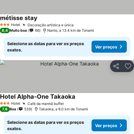
métisse stay
Ver preços
Hotel
Decoração artística e única
Ver preços
3 Estrelas
8,4
Muito boa
66
Nanto, a 13.4 km de Tonami
Selecione as datas para ver os preços
Ver preços
exatos.
Partilhar
Ad
Hotel Alpha-One Takaoka
Ver preços
Hotel
Café da manhã buffet
Ver preços
3 Estrelas
7,6
Boa
539
Takaoka, a 8.0 km de Tonami
Selecione as datas para ver os preços
Ver preços
exatos.