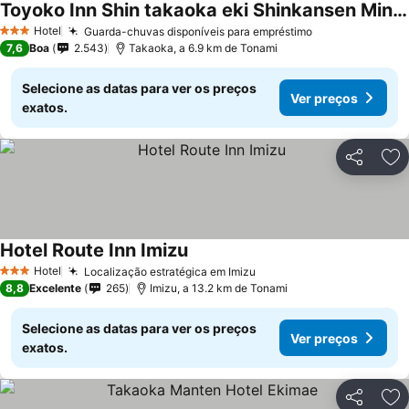
Toyoko Inn Shin takaoka eki Shinkansen Minami guchi
Ver preços
Hotel
Guarda-chuvas disponíveis para empréstimo
Ver preços
3 Estrelas
7,6
Boa
2.543
Takaoka, a 6.9 km de Tonami
Selecione as datas para ver os preços
Ver preços
exatos.
Partilhar
Ad
Hotel Route Inn Imizu
Ver preços
Hotel
Localização estratégica em Imizu
Ver preços
3 Estrelas
8,8
Excelente
265
Imizu, a 13.2 km de Tonami
Selecione as datas para ver os preços
Ver preços
exatos.
Partilhar
Ad