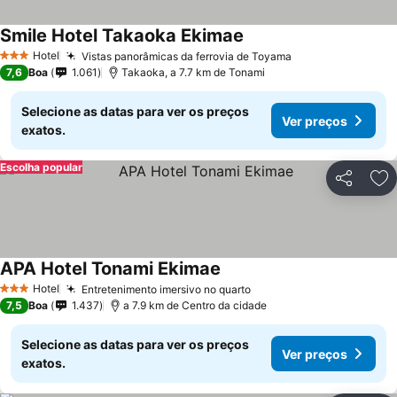
Smile Hotel Takaoka Ekimae
Ver preços
Hotel
Vistas panorâmicas da ferrovia de Toyama
Ver preços
3 Estrelas
7,6
Boa
1.061
Takaoka, a 7.7 km de Tonami
Selecione as datas para ver os preços
Ver preços
exatos.
Escolha popular
Partilhar
Ad
APA Hotel Tonami Ekimae
Ver preços
Hotel
Entretenimento imersivo no quarto
Ver preços
3 Estrelas
7,5
Boa
1.437
a 7.9 km de Centro da cidade
Selecione as datas para ver os preços
Ver preços
exatos.