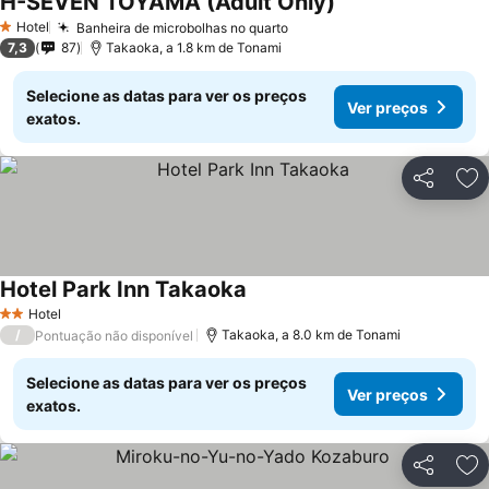
H-SEVEN TOYAMA (Adult Only)
Ver preços
Hotel
Banheira de microbolhas no quarto
Ver preços
1 Estrelas
7,3
87
Takaoka, a 1.8 km de Tonami
Selecione as datas para ver os preços
Ver preços
exatos.
Partilhar
Ad
Hotel Park Inn Takaoka
Ver preços
Hotel
2 Estrelas
/
Takaoka, a 8.0 km de Tonami
Pontuação não disponível
Selecione as datas para ver os preços
Ver preços
exatos.
Partilhar
Ad