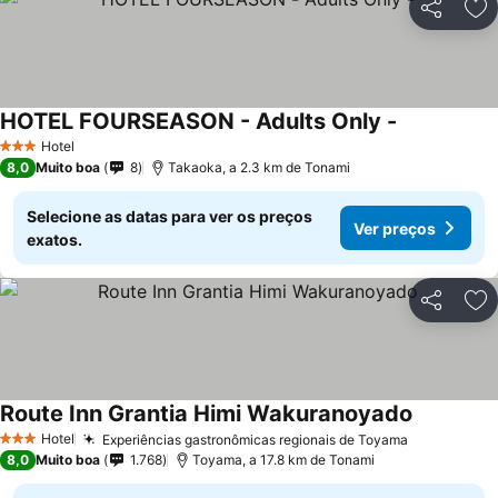
Partilhar
Ad
HOTEL FOURSEASON - Adults Only -
Ver preços
Hotel
3 Estrelas
8,0
Muito boa
8
Takaoka, a 2.3 km de Tonami
Selecione as datas para ver os preços
Ver preços
exatos.
Partilhar
Ad
Route Inn Grantia Himi Wakuranoyado
Ver preço
Hotel
Experiências gastronômicas regionais de Toyama
Ver preços
3 Estrelas
8,0
Muito boa
1.768
Toyama, a 17.8 km de Tonami