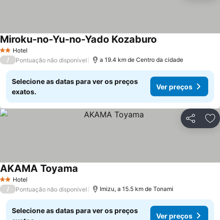
Miroku-no-Yu-no-Yado Kozaburo
Ver preços
Hotel
2 Estrelas
/
a 19.4 km de Centro da cidade
Pontuação não disponível
Selecione as datas para ver os preços
Ver preços
exatos.
Partilhar
Ad
AKAMA Toyama
Ver preços
Hotel
2 Estrelas
/
Imizu, a 15.5 km de Tonami
Pontuação não disponível
Selecione as datas para ver os preços
Ver preços