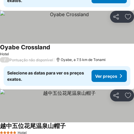
exatos.
Partilhar
Ad
Oyabe Crossland
Ver preços
Hotel
/
Oyabe, a 7.5 km de Tonami
Pontuação não disponível
Selecione as datas para ver os preços
Ver preços
exatos.
Partilhar
Ad
越中五位花尾温泉山帽子
Ver preços
Hotel