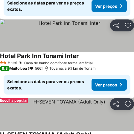
Selecione as datas para ver os preços
Ver preços
exatos.
Partilhar
Ad
Hotel Park Inn Tonami Inter
Ver preços
Hotel
Casa de banho com fonte termal artificial
Ver preços
2 Estrelas
8,3
Muito boa
566
Toyama, a 9.1 km de Tonami
Selecione as datas para ver os preços
Ver preços
exatos.
Escolha popular
Partilhar
Ad