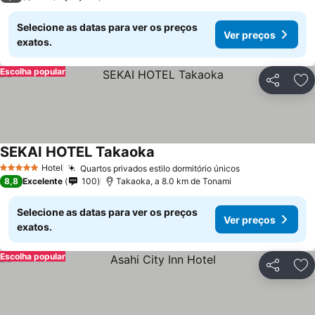
Selecione as datas para ver os preços
Ver preços
exatos.
Escolha popular
Partilhar
Ad
SEKAI HOTEL Takaoka
Ver preços
Hotel
Quartos privados estilo dormitório únicos
Ver preços
5 Estrelas
8,8
Excelente
100
Takaoka, a 8.0 km de Tonami
Selecione as datas para ver os preços
Ver preços
exatos.
Escolha popular
Partilhar
Ad