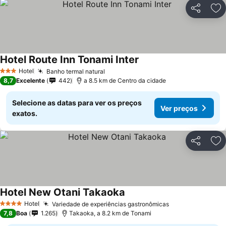
Partilhar
Ad
Hotel Route Inn Tonami Inter
Ver preços
Hotel
Banho termal natural
Ver preços
3 Estrelas
8,7
Excelente
442
a 8.5 km de Centro da cidade
Selecione as datas para ver os preços
Ver preços
exatos.
Partilhar
Ad
Hotel New Otani Takaoka
Ver preços
Hotel
Variedade de experiências gastronômicas
Ver preços
4 Estrelas
7,8
Boa
1.265
Takaoka, a 8.2 km de Tonami