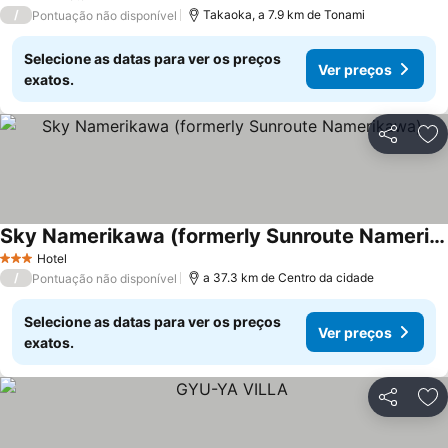
5 Estrelas
/
Takaoka, a 7.9 km de Tonami
Pontuação não disponível
Selecione as datas para ver os preços
Ver preços
exatos.
Partilhar
Ad
Sky Namerikawa (formerly Sunroute Namerikawa)
Ver preços
Hotel
3 Estrelas
/
a 37.3 km de Centro da cidade
Pontuação não disponível
Selecione as datas para ver os preços
Ver preços
exatos.
Partilhar
Ad