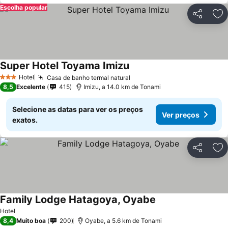
Escolha popular
Partilhar
Ad
Super Hotel Toyama Imizu
Ver preços
Hotel
Casa de banho termal natural
Ver preços
3 Estrelas
8,5
Excelente
415
Imizu, a 14.0 km de Tonami
Selecione as datas para ver os preços
Ver preços
exatos.
Partilhar
Ad
Family Lodge Hatagoya, Oyabe
Ver preços
Hotel
8,4
Muito boa
200
Oyabe, a 5.6 km de Tonami