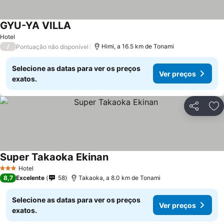
GYU-YA VILLA
Ver preços
Hotel
/
Himi, a 16.5 km de Tonami
Pontuação não disponível
Selecione as datas para ver os preços
Ver preços
exatos.
Partilhar
Ad
Super Takaoka Ekinan
Ver preços
Hotel
3 Estrelas
8,7
Excelente
58
Takaoka, a 8.0 km de Tonami
Selecione as datas para ver os preços
Ver preços
exatos.