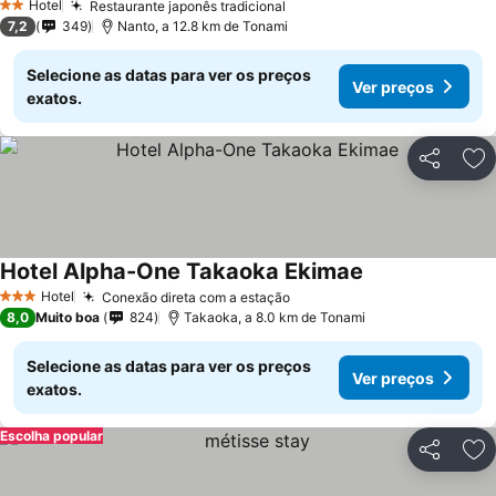
Hotel
Restaurante japonês tradicional
Ver preços
2 Estrelas
7,2
349
Nanto, a 12.8 km de Tonami
Selecione as datas para ver os preços
Ver preços
exatos.
Partilhar
Ad
Hotel Alpha-One Takaoka Ekimae
Ver preços
Hotel
Conexão direta com a estação
Ver preços
3 Estrelas
8,0
Muito boa
824
Takaoka, a 8.0 km de Tonami
Selecione as datas para ver os preços
Ver preços
exatos.
Escolha popular
Partilhar
Ad