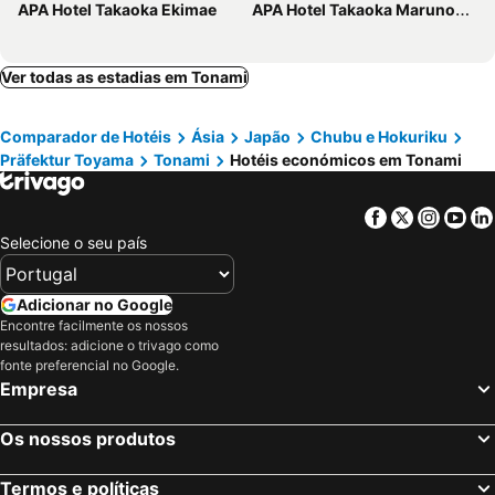
APA Hotel Takaoka Ekimae
APA Hotel Takaoka Marunouchi
Ver todas as estadias em Tonami
Comparador de Hotéis
Ásia
Japão
Chubu e Hokuriku
Präfektur Toyama
Tonami
Hotéis económicos em Tonami
Facebook
Twitter
Insta
Yo
Selecione o seu país
Adicionar no Google
Encontre facilmente os nossos
resultados: adicione o trivago como
fonte preferencial no Google.
Empresa
Os nossos produtos
Termos e políticas