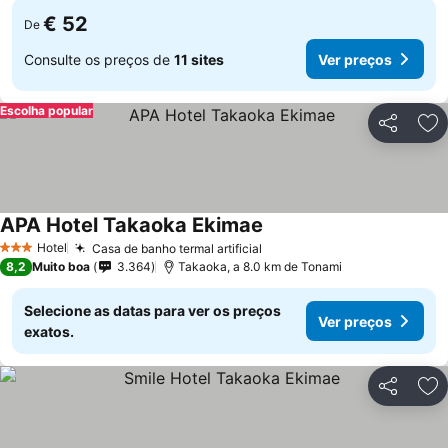
€ 52
De
Consulte os preços de
11 sites
Ver preços
Escolha popular
Partilhar
Ad
APA Hotel Takaoka Ekimae
Ver preços
Hotel
Casa de banho termal artificial
Ver preços
3 Estrelas
8,2
Muito boa
3.364
Takaoka, a 8.0 km de Tonami
Selecione as datas para ver os preços
Ver preços
exatos.
Partilhar
Ad