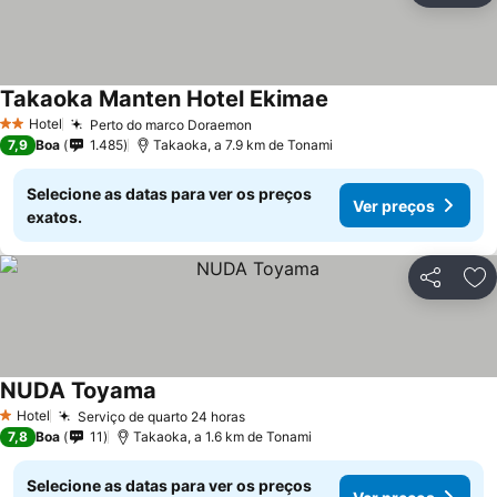
Takaoka Manten Hotel Ekimae
Ver preços
Hotel
Perto do marco Doraemon
Ver preços
2 Estrelas
7,9
Boa
1.485
Takaoka, a 7.9 km de Tonami
Selecione as datas para ver os preços
Ver preços
exatos.
Partilhar
Ad
NUDA Toyama
Ver preços
Hotel
Serviço de quarto 24 horas
Ver preços
1 Estrelas
7,8
Boa
11
Takaoka, a 1.6 km de Tonami
Selecione as datas para ver os preços