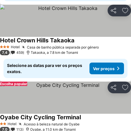
Partilhar
Ad
Hotel Crown Hills Takaoka
Ver preços
Hotel
Casa de banho pública separada por género
Ver preços
3 Estrelas
7,4
459
Takaoka, a 7.8 km de Tonami
Selecione as datas para ver os preços
Ver preços
exatos.
Escolha popular
Partilhar
Ad
Oyabe City Cycling Terminal
Ver preços
Hotel
Acesso à beleza natural de Oyabe
Ver preços
2 Estrelas
7,0
113
Oyabe, a 11.0 km de Tonami