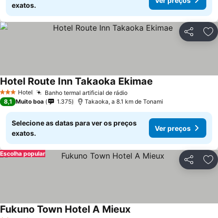
Ver preços
exatos.
Partilhar
Ad
Hotel Route Inn Takaoka Ekimae
Ver preços
Hotel
Banho termal artificial de rádio
Ver preços
3 Estrelas
8,1
Muito boa
1.375
Takaoka, a 8.1 km de Tonami
Selecione as datas para ver os preços
Ver preços
exatos.
Escolha popular
Partilhar
Ad
Fukuno Town Hotel A Mieux
Ver preços