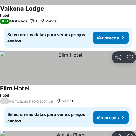
Vaikona Lodge
Ver preços
Hotel
8,0
Muito boa
1
Pangai
Selecione as datas para ver os preços
Ver preços
exatos.
Partilhar
Ad
Elim Hotel
Ver preços
Hotel
/
Neiafu
Pontuação não disponível
Selecione as datas para ver os preços
Ver preços
exatos.