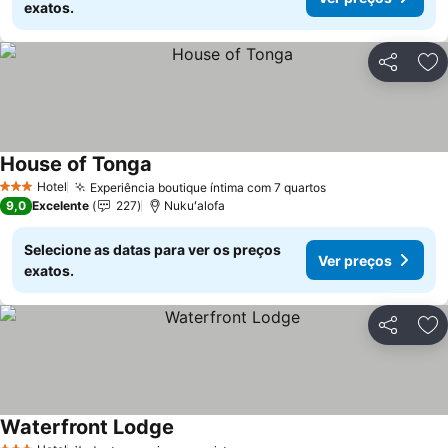
exatos.
Partilhar
Ad
House of Tonga
Ver preços
Hotel
Experiência boutique íntima com 7 quartos
Ver preços
3 Estrelas
9,0
Excelente
227
Nukuʻalofa
Selecione as datas para ver os preços
Ver preços
exatos.
Partilhar
Ad
Waterfront Lodge
Ver preços