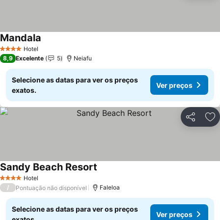
Mandala
Ver preços
Hotel
4 Estrelas
8,9
Excelente
5
Neiafu
Selecione as datas para ver os preços
Ver preços
exatos.
Partilhar
Ad
Sandy Beach Resort
Ver preços
Hotel
4 Estrelas
/
Faleloa
Pontuação não disponível
Selecione as datas para ver os preços
Ver preços
exatos.