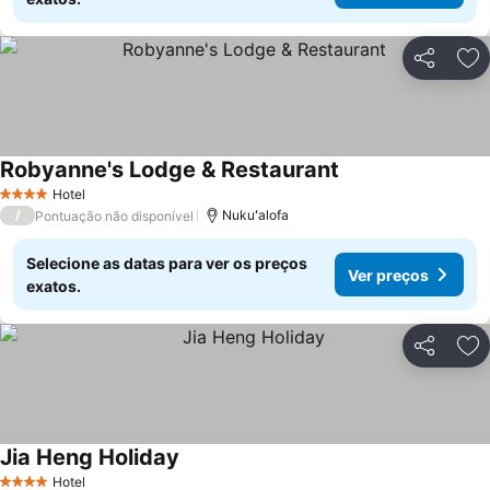
Partilhar
Ad
Robyanne's Lodge & Restaurant
Ver preços
Hotel
4 Estrelas
/
Nukuʻalofa
Pontuação não disponível
Selecione as datas para ver os preços
Ver preços
exatos.
Partilhar
Ad
Jia Heng Holiday
Ver preços
Hotel
4 Estrelas