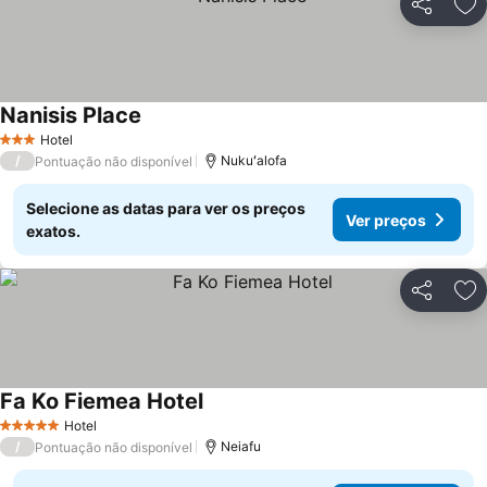
Partilhar
Ad
Nanisis Place
Ver preços
Hotel
3 Estrelas
/
Nukuʻalofa
Pontuação não disponível
Selecione as datas para ver os preços
Ver preços
exatos.
Partilhar
Ad
Fa Ko Fiemea Hotel
Ver preços
Hotel
5 Estrelas
/
Neiafu
Pontuação não disponível