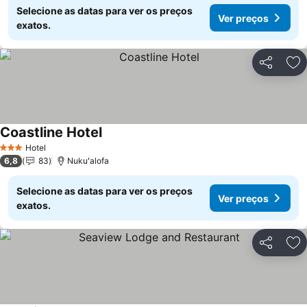
Selecione as datas para ver os preços
Ver preços
exatos.
Partilhar
Ad
Coastline Hotel
Ver preços
Hotel
3 Estrelas
6,8
83
Nukuʻalofa
Selecione as datas para ver os preços
Ver preços
exatos.
Partilhar
Ad