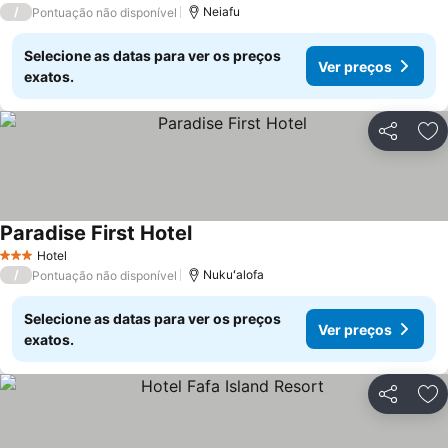
/
Neiafu
Pontuação não disponível
Selecione as datas para ver os preços
Ver preços
exatos.
Partilhar
Ad
Paradise First Hotel
Ver preços
Hotel
3 Estrelas
/
Nukuʻalofa
Pontuação não disponível
Selecione as datas para ver os preços
Ver preços
exatos.
Partilhar
Ad