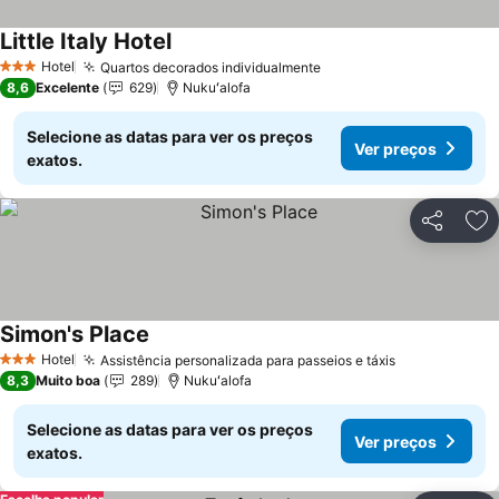
Little Italy Hotel
Ver preços
Hotel
Quartos decorados individualmente
Ver preços
3 Estrelas
8,6
Excelente
629
Nukuʻalofa
Selecione as datas para ver os preços
Ver preços
exatos.
Partilhar
Ad
Simon's Place
Ver preços
Hotel
Assistência personalizada para passeios e táxis
Ver preços
3 Estrelas
8,3
Muito boa
289
Nukuʻalofa
Selecione as datas para ver os preços
Ver preços
exatos.