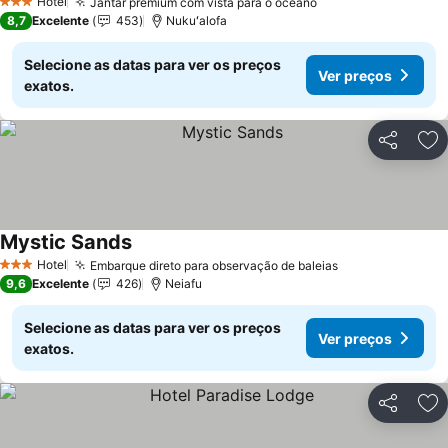
Hotel
Jantar premium com vista para o oceano
Ver preços
3 Estrelas
8,7
Excelente
453
Nukuʻalofa
Selecione as datas para ver os preços
Ver preços
exatos.
Partilhar
Ad
Mystic Sands
Ver preços
Hotel
Embarque direto para observação de baleias
Ver preços
3 Estrelas
9,6
Excelente
426
Neiafu
Selecione as datas para ver os preços
Ver preços
exatos.
Partilhar
Ad