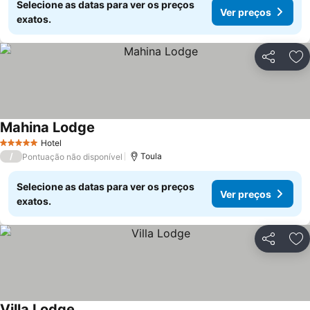
Selecione as datas para ver os preços
Ver preços
exatos.
Partilhar
Ad
Mahina Lodge
Ver preços
Hotel
5 Estrelas
/
Toula
Pontuação não disponível
Selecione as datas para ver os preços
Ver preços
exatos.
Partilhar
Ad
Villa Lodge