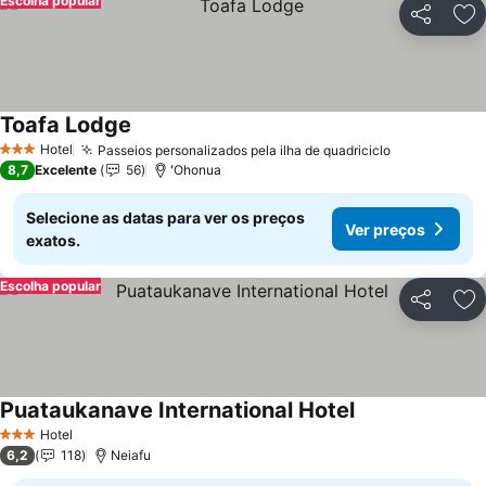
Escolha popular
Partilhar
Ad
Toafa Lodge
Ver preços
Hotel
Passeios personalizados pela ilha de quadriciclo
Ver preços
3 Estrelas
8,7
Excelente
56
ʻOhonua
Selecione as datas para ver os preços
Ver preços
exatos.
Escolha popular
Partilhar
Ad
Puataukanave International Hotel
Ver preços
Hotel
3 Estrelas
6,2
118
Neiafu