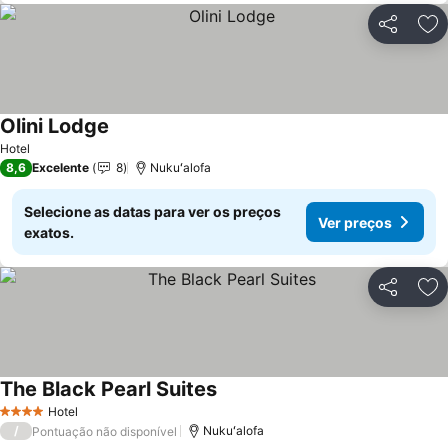
Partilhar
Ad
Olini Lodge
Ver preços
Hotel
8,6
Excelente
8
Nukuʻalofa
Selecione as datas para ver os preços
Ver preços
exatos.
Partilhar
Ad
The Black Pearl Suites
Ver preços
Hotel
4 Estrelas
/
Nukuʻalofa
Pontuação não disponível