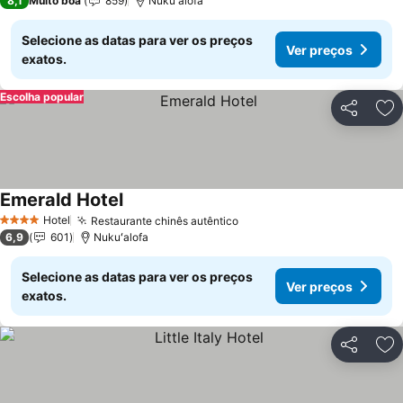
8,1
Muito boa
859
Nukuʻalofa
Selecione as datas para ver os preços
Ver preços
exatos.
Escolha popular
Partilhar
Ad
Emerald Hotel
Ver preços
Hotel
Restaurante chinês autêntico
Ver preços
4 Estrelas
6,9
601
Nukuʻalofa
Selecione as datas para ver os preços
Ver preços
exatos.
Partilhar
Ad