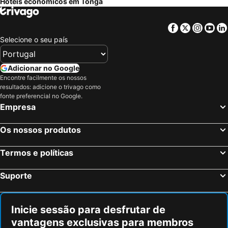
Hotéis económicos em Tonga
Facebook
Twitter
Insta
Yo
Selecione o seu país
Adicionar no Google
Encontre facilmente os nossos
resultados: adicione o trivago como
fonte preferencial no Google.
Empresa
Os nossos produtos
Termos e políticas
Suporte
Inicie sessão para desfrutar de
vantagens exclusivas para membros