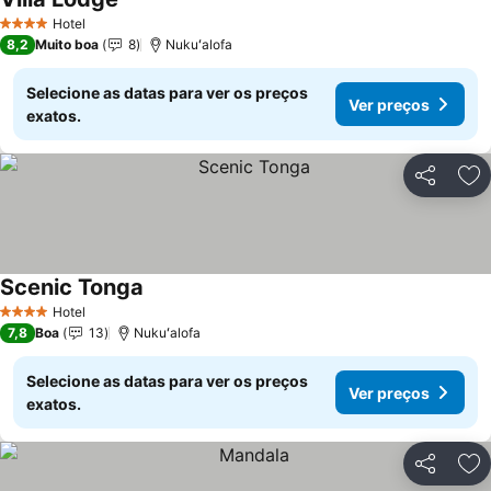
Ver preços
Hotel
4 Estrelas
8,2
Muito boa
8
Nukuʻalofa
Selecione as datas para ver os preços
Ver preços
exatos.
Partilhar
Ad
Scenic Tonga
Ver preços
Hotel
4 Estrelas
7,8
Boa
13
Nukuʻalofa
Selecione as datas para ver os preços
Ver preços
exatos.
Partilhar
Ad