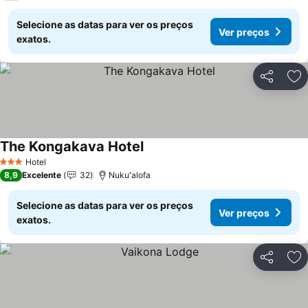
Selecione as datas para ver os preços
Ver preços
exatos.
Partilhar
Ad
The Kongakava Hotel
Ver preços
Hotel
3 Estrelas
8,9
Excelente
32
Nukuʻalofa
Selecione as datas para ver os preços
Ver preços
exatos.
Partilhar
Ad