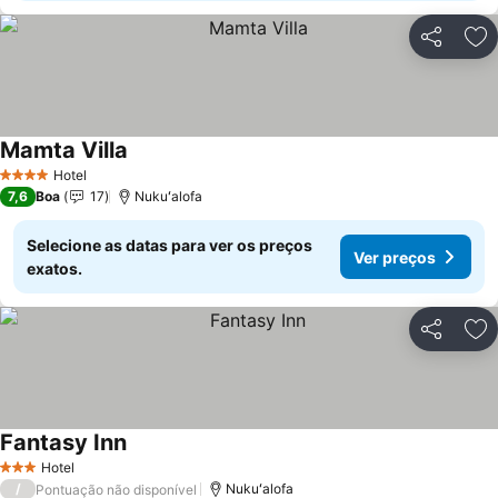
Partilhar
Ad
Mamta Villa
Ver preços
Hotel
4 Estrelas
7,6
Boa
17
Nukuʻalofa
Selecione as datas para ver os preços
Ver preços
exatos.
Partilhar
Ad
Fantasy Inn
Ver preços
Hotel
3 Estrelas
/
Nukuʻalofa
Pontuação não disponível