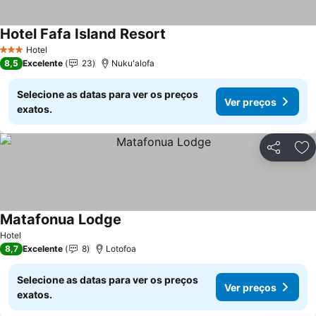
Hotel Fafa Island Resort
Ver preços
Hotel
3 Estrelas
8,5
Excelente
23
Nukuʻalofa
Selecione as datas para ver os preços
Ver preços
exatos.
Partilhar
Ad
Matafonua Lodge
Ver preços
Hotel
8,7
Excelente
8
Lotofoa
Selecione as datas para ver os preços
Ver preços
exatos.