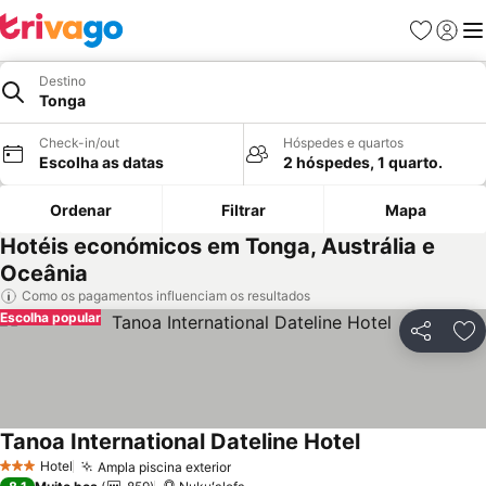
Favoritos
Iniciar
Me
Destino
Tonga
Check-in/out
Hóspedes e quartos
Escolha as datas
2 hóspedes, 1 quarto.
Ordenar
Filtrar
Mapa
Hotéis económicos em Tonga, Austrália e
Oceânia
Como os pagamentos influenciam os resultados
Escolha popular
Partilhar
Ad
Tanoa International Dateline Hotel
Ver preços
Hotel
Ampla piscina exterior
Ver preços
3 Estrelas