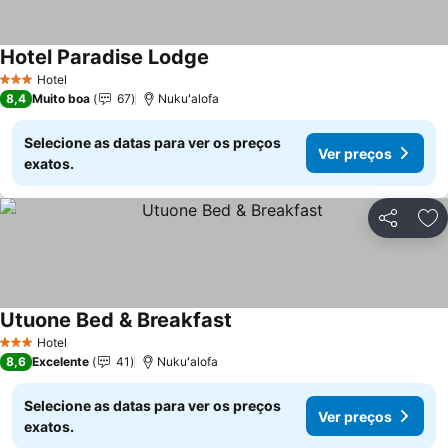
Hotel Paradise Lodge
Ver preços
Hotel
3 Estrelas
8,4
Muito boa
67
Nukuʻalofa
Selecione as datas para ver os preços
Ver preços
exatos.
Partilhar
Ad
Utuone Bed & Breakfast
Ver preços
Hotel
3 Estrelas
8,6
Excelente
41
Nukuʻalofa
Selecione as datas para ver os preços
Ver preços
exatos.