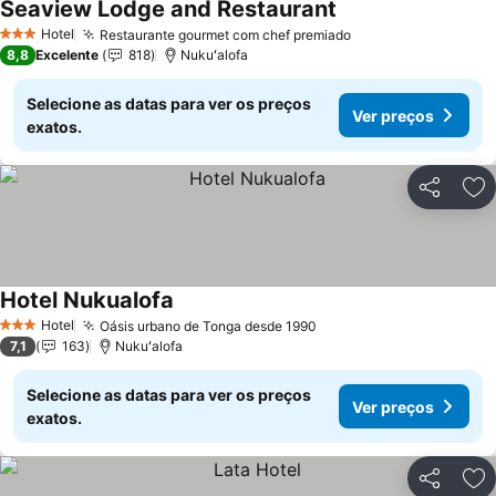
Seaview Lodge and Restaurant
Ver preços
Hotel
Restaurante gourmet com chef premiado
Ver preços
3 Estrelas
8,8
Excelente
818
Nukuʻalofa
Selecione as datas para ver os preços
Ver preços
exatos.
Partilhar
Ad
Hotel Nukualofa
Ver preços
Hotel
Oásis urbano de Tonga desde 1990
Ver preços
3 Estrelas
7,1
163
Nukuʻalofa
Selecione as datas para ver os preços
Ver preços
exatos.
Partilhar
Ad