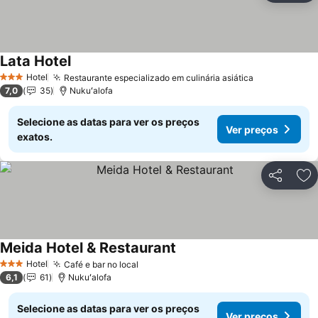
Lata Hotel
Ver preços
Hotel
Restaurante especializado em culinária asiática
Ver preços
3 Estrelas
7,0
35
Nukuʻalofa
Selecione as datas para ver os preços
Ver preços
exatos.
Partilhar
Ad
Meida Hotel & Restaurant
Ver preços
Hotel
Café e bar no local
Ver preços
3 Estrelas
6,1
61
Nukuʻalofa
Selecione as datas para ver os preços
Ver preços