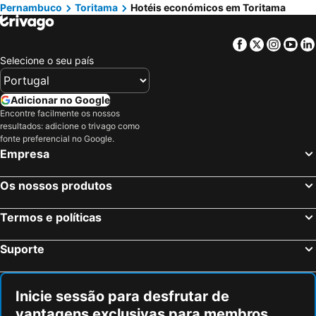
Pernambuco
Toritama
Hotéis económicos em Toritama
Facebook
Twitter
Insta
Yo
Selecione o seu país
Adicionar no Google
Encontre facilmente os nossos
resultados: adicione o trivago como
fonte preferencial no Google.
Empresa
Os nossos produtos
Termos e políticas
Suporte
Inicie sessão para desfrutar de
vantagens exclusivas para membros