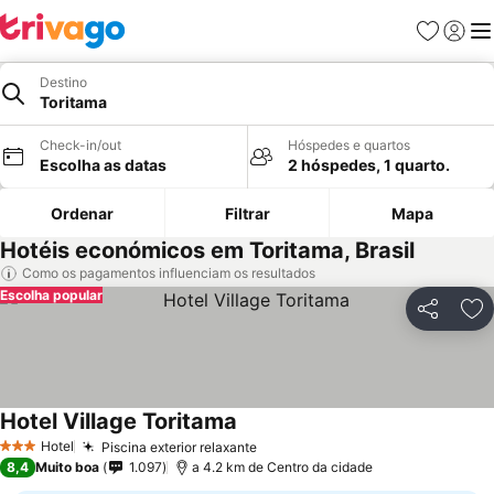
Favoritos
Iniciar
Me
Destino
Toritama
Check-in/out
Hóspedes e quartos
Escolha as datas
2 hóspedes, 1 quarto.
Ordenar
Filtrar
Mapa
Hotéis económicos em Toritama, Brasil
Como os pagamentos influenciam os resultados
Escolha popular
Partilhar
Ad
Hotel Village Toritama
Hotel
Piscina exterior relaxante
3 Estrelas
8,4
Muito boa
1.097
a 4.2 km de Centro da cidade