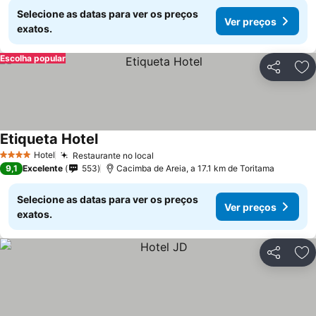
Selecione as datas para ver os preços
Ver preços
exatos.
Escolha popular
Partilhar
Ad
Etiqueta Hotel
Hotel
Restaurante no local
4 Estrelas
9,1
Excelente
553
Cacimba de Areia, a 17.1 km de Toritama
Selecione as datas para ver os preços
Ver preços
exatos.
Partilhar
Ad