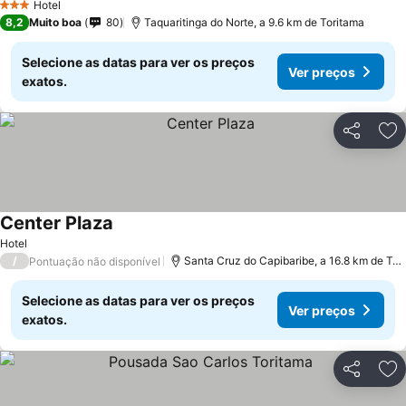
Hotel
3 Estrelas
8,2
Muito boa
80
Taquaritinga do Norte, a 9.6 km de Toritama
Selecione as datas para ver os preços
Ver preços
exatos.
Partilhar
Ad
Center Plaza
Hotel
/
Santa Cruz do Capibaribe, a 16.8 km de Toritama
Pontuação não disponível
Selecione as datas para ver os preços
Ver preços
exatos.
Partilhar
Ad