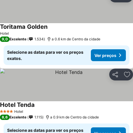
Toritama Golden
Hotel
9,0
Excelente
1.534
a 0.6 km de Centro da cidade
Selecione as datas para ver os preços
Ver preços
exatos.
Partilhar
Ad
Hotel Tenda
Hotel
4 Estrelas
8,6
Excelente
1.115
a 0.9 km de Centro da cidade
Selecione as datas para ver os preços