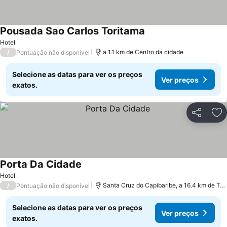
Pousada Sao Carlos Toritama
Hotel
/
a 1.1 km de Centro da cidade
Pontuação não disponível
Selecione as datas para ver os preços
Ver preços
exatos.
Partilhar
Ad
Porta Da Cidade
Hotel
/
Santa Cruz do Capibaribe, a 16.4 km de Toritama
Pontuação não disponível
Selecione as datas para ver os preços
Ver preços
exatos.