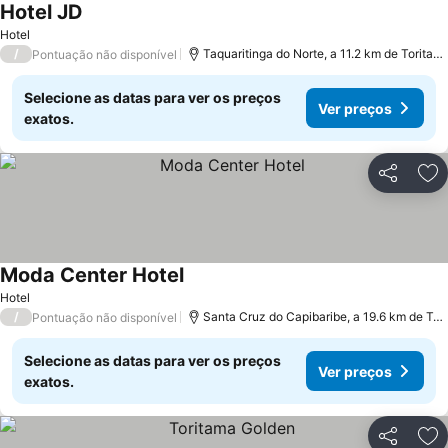
Hotel JD
Hotel
/
Taquaritinga do Norte, a 11.2 km de Toritama
Pontuação não disponível
Selecione as datas para ver os preços
Ver preços
exatos.
Partilhar
Ad
Moda Center Hotel
Hotel
/
Santa Cruz do Capibaribe, a 19.6 km de Toritama
Pontuação não disponível
Selecione as datas para ver os preços
Ver preços
exatos.
Partilhar
Ad