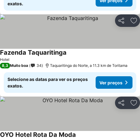
Ver preços
exatos.
Partilhar
Ad
Fazenda Taquaritinga
Hotel
8,3
Muito boa
34
Taquaritinga do Norte, a 11.3 km de Toritama
Selecione as datas para ver os preços
Ver preços
exatos.
Partilhar
Ad
OYO Hotel Rota Da Moda