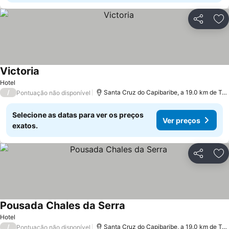
Partilhar
Ad
Victoria
Hotel
/
Santa Cruz do Capibaribe, a 19.0 km de Toritama
Pontuação não disponível
Selecione as datas para ver os preços
Ver preços
exatos.
Partilhar
Ad
Pousada Chales da Serra
Hotel
/
Santa Cruz do Capibaribe, a 19.0 km de Toritama
Pontuação não disponível