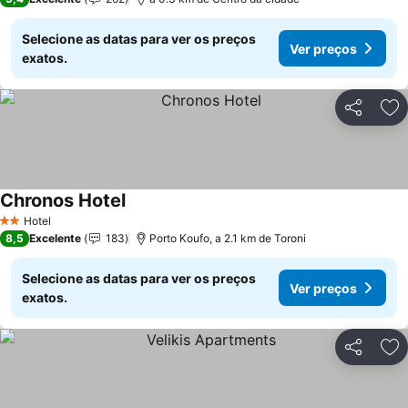
Selecione as datas para ver os preços
Ver preços
exatos.
Partilhar
Ad
Chronos Hotel
Hotel
2 Estrelas
8,5
Excelente
183
Porto Koufo, a 2.1 km de Toroni
Selecione as datas para ver os preços
Ver preços
exatos.
Partilhar
Ad