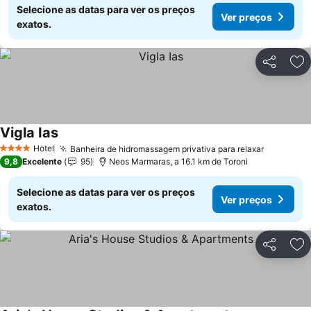
Selecione as datas para ver os preços
Ver preços
exatos.
Partilhar
Ad
Vigla Ias
Hotel
Banheira de hidromassagem privativa para relaxar
4 Estrelas
9,8
Excelente
95
Neos Marmaras, a 16.1 km de Toroni
Selecione as datas para ver os preços
Ver preços
exatos.
Partilhar
Ad