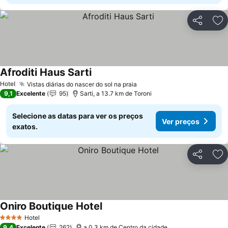
Partilhar
Ad
Afroditi Haus Sarti
Hotel
Vistas diárias do nascer do sol na praia
9,1
Excelente
95
Sarti, a 13.7 km de Toroni
Selecione as datas para ver os preços
Ver preços
exatos.
Partilhar
Ad
Oniro Boutique Hotel
Hotel
4 Estrelas
9,4
Excelente
262
a 0.3 km de Centro da cidade