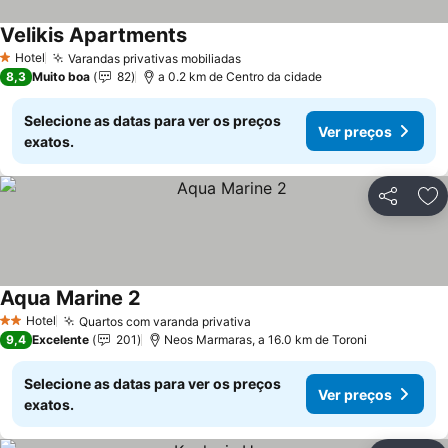
Velikis Apartments
Hotel
Varandas privativas mobiliadas
1 Estrelas
8,3
Muito boa
82
a 0.2 km de Centro da cidade
Selecione as datas para ver os preços
Ver preços
exatos.
Partilhar
Ad
Aqua Marine 2
Hotel
Quartos com varanda privativa
2 Estrelas
9,4
Excelente
201
Neos Marmaras, a 16.0 km de Toroni
Selecione as datas para ver os preços
Ver preços
exatos.