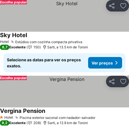
Escolha popular
Partilhar
Ad
Sky Hotel
Hotel
Estúdios com cozinha compacta privativa
8,7
Excelente
150
Sarti, a 13.5 km de Toroni
Selecione as datas para ver os preços
Ver preços
exatos.
Escolha popular
Partilhar
Ad
Vergina Pension
Hotel
Piscina exterior sazonal com nadador-salvador
1 Estrelas
9,2
Excelente
208
Sarti, a 12.9 km de Toroni