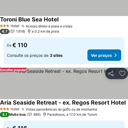
Toroni Blue Sea Hotel
Hotel
Acesso direto à praia e vistas
3 Estrelas
6,7
1.618
a 0.2 km da praia
€ 110
De
Consulte os preços de
3 sites
Ver preços
Escolha popular
Partilhar
Ad
Aria Seaside Retreat - ex. Regos Resort Hotel
Hotel
Vistas panorâmicas do golfo ou da montanha
3 Estrelas
8,1
Muito boa
685
Paradissos, a 17.0 km de Toroni