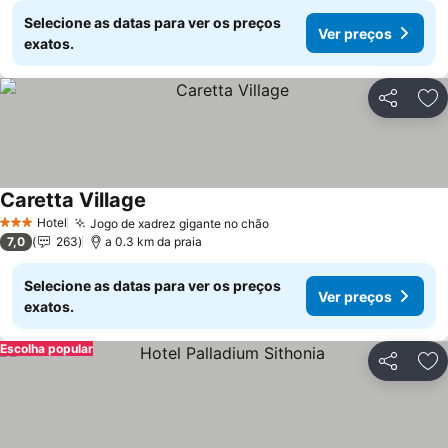
Selecione as datas para ver os preços
Ver preços
exatos.
Partilhar
Ad
Caretta Village
Hotel
Jogo de xadrez gigante no chão
3 Estrelas
7,0
263
a 0.3 km da praia
Selecione as datas para ver os preços
Ver preços
exatos.
Escolha popular
Partilhar
Ad