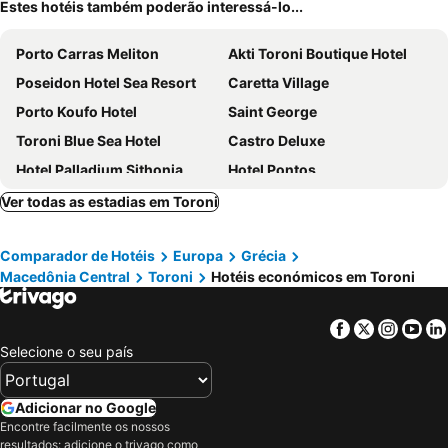
Estes hotéis também poderão interessá-lo...
Porto Carras Meliton
Akti Toroni Boutique Hotel
Poseidon Hotel Sea Resort
Caretta Village
Porto Koufo Hotel
Saint George
Toroni Blue Sea Hotel
Castro Deluxe
Hotel Palladium Sithonia
Hotel Pontos
Vergina Pension
Kelyfos Hotel
Ver todas as estadias em Toroni
Greek House Hotel
Hotel Petunia
Comparador de Hotéis
Europa
Grécia
Hotel Pefko
Macedônia Central
Toroni
Hotéis económicos em Toroni
Facebook
Twitter
Insta
Yo
Selecione o seu país
Adicionar no Google
Encontre facilmente os nossos
resultados: adicione o trivago como