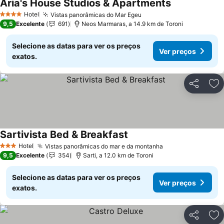
Aria's House Studios & Apartments
Hotel
Vistas panorâmicas do Mar Egeu
4 Estrelas
9,5
Excelente
691
Neos Marmaras, a 14.9 km de Toroni
Selecione as datas para ver os preços
Ver preços
exatos.
Partilhar
Ad
Sartivista Bed & Breakfast
Hotel
Vistas panorâmicas do mar e da montanha
3 Estrelas
9,5
Excelente
354
Sarti, a 12.0 km de Toroni
Selecione as datas para ver os preços
Ver preços
exatos.
Partilhar
Ad