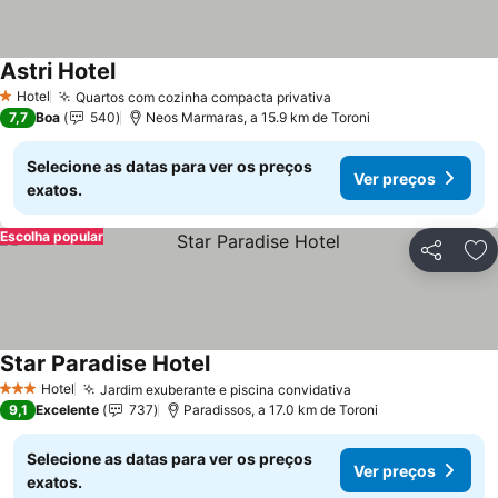
Astri Hotel
Hotel
Quartos com cozinha compacta privativa
1 Estrelas
7,7
Boa
540
Neos Marmaras, a 15.9 km de Toroni
Selecione as datas para ver os preços
Ver preços
exatos.
Escolha popular
Partilhar
Ad
Star Paradise Hotel
Hotel
Jardim exuberante e piscina convidativa
3 Estrelas
9,1
Excelente
737
Paradissos, a 17.0 km de Toroni
Selecione as datas para ver os preços
Ver preços
exatos.