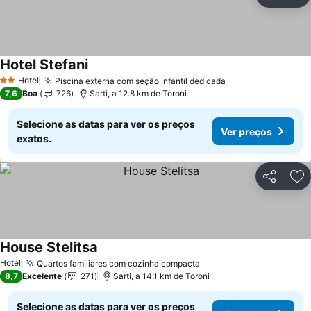
Partilhar
Ad
Hotel Stefani
Hotel
Piscina externa com seção infantil dedicada
2 Estrelas
7,6
Boa
726
Sarti, a 12.8 km de Toroni
Selecione as datas para ver os preços
Ver preços
exatos.
Partilhar
Ad
House Stelitsa
Hotel
Quartos familiares com cozinha compacta
8,7
Excelente
271
Sarti, a 14.1 km de Toroni
Selecione as datas para ver os preços