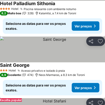
Hotel Palladium Sithonia
Hotel
Piscina relaxante com ambiente noturno
4 Estrelas
8,2
Muito boa
328
Kalamitsi, a 7.4 km de Toroni
Selecione as datas para ver os preços
Ver preços
exatos.
Partilhar
Ad
Saint George
Hotel
Acesso privativo e isolado à praia
3 Estrelas
8,9
Excelente
474
Neos Marmaras, a 8.3 km de Toroni
Selecione as datas para ver os preços
Ver preços
exatos.
Escolha popular