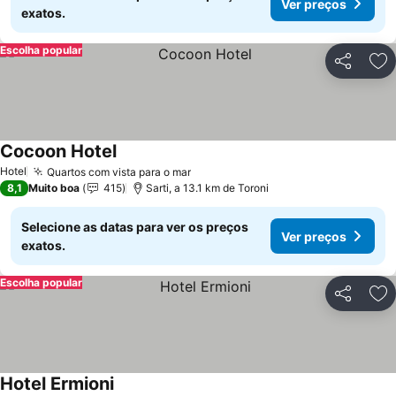
Ver preços
exatos.
Escolha popular
Partilhar
Ad
Cocoon Hotel
Hotel
Quartos com vista para o mar
8,1
Muito boa
415
Sarti, a 13.1 km de Toroni
Selecione as datas para ver os preços
Ver preços
exatos.
Escolha popular
Partilhar
Ad
Hotel Ermioni