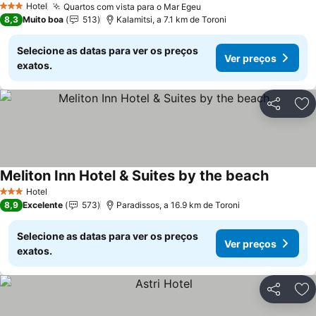
Hotel
Quartos com vista para o Mar Egeu
3 Estrelas
8,3
Muito boa
513
Kalamitsi, a 7.1 km de Toroni
Selecione as datas para ver os preços
Ver preços
exatos.
Partilhar
Ad
Meliton Inn Hotel & Suites by the beach
Hotel
3 Estrelas
8,9
Excelente
573
Paradissos, a 16.9 km de Toroni
Selecione as datas para ver os preços
Ver preços
exatos.
Partilhar
Ad