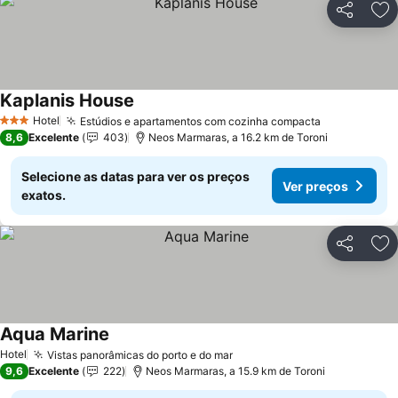
Partilhar
Ad
Kaplanis House
Hotel
Estúdios e apartamentos com cozinha compacta
3 Estrelas
8,6
Excelente
403
Neos Marmaras, a 16.2 km de Toroni
Selecione as datas para ver os preços
Ver preços
exatos.
Partilhar
Ad
Aqua Marine
Hotel
Vistas panorâmicas do porto e do mar
9,6
Excelente
222
Neos Marmaras, a 15.9 km de Toroni