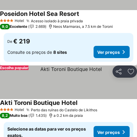
Poseidon Hotel Sea Resort
Hotel
Acesso isolado à praia privada
4 Estrelas
9,0
Excelente
2.669
Neos Marmaras, a 7.5 km de Toroni
€ 219
De
Consulte os preços de
8 sites
Ver preços
Escolha popular
Partilhar
Ad
Akti Toroni Boutique Hotel
Hotel
Perto das ruínas do Castelo de Likithos
4 Estrelas
8,2
Muito boa
1.435
a 0.2 km da praia
Selecione as datas para ver os preços
Ver preços
exatos.