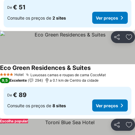
€ 51
De
Consulte os preços de
2 sites
Ver preços
Partilhar
Ad
Eco Green Residences & Suites
Hotel
Luxuosas camas e roupas de cama CocoMat
4 Estrelas
9,5
Excelente
294
a 0.1 km de Centro da cidade
€ 89
De
Consulte os preços de
8 sites
Ver preços
Escolha popular
Partilhar
Ad