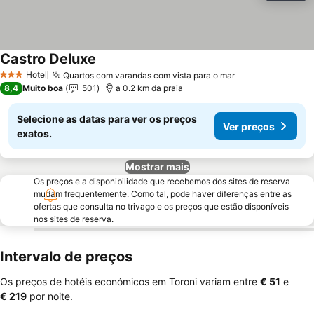
Castro Deluxe
Hotel
Quartos com varandas com vista para o mar
3 Estrelas
8,4
Muito boa
501
a 0.2 km da praia
Selecione as datas para ver os preços
Ver preços
exatos.
Mostrar mais
Os preços e a disponibilidade que recebemos dos sites de reserva
mudam frequentemente. Como tal, pode haver diferenças entre as
ofertas que consulta no trivago e os preços que estão disponíveis
nos sites de reserva.
Intervalo de preços
Os preços de hotéis económicos em Toroni variam entre
‎€ 51
e
‎€ 219
por noite.