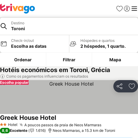
Favoritos
Iniciar
Me
Destino
Toroni
Check-in/out
Hóspedes e quartos
Escolha as datas
2 hóspedes, 1 quarto.
Ordenar
Filtrar
Mapa
Hotéis económicos em Toroni, Grécia
Como os pagamentos influenciam os resultados
Escolha popular
Partilhar
Ad
Greek House Hotel
Hotel
A poucos passos da praia de Neos Marmaras
2 Estrelas
8,6
Excelente
1.616
Neos Marmaras, a 15.3 km de Toroni