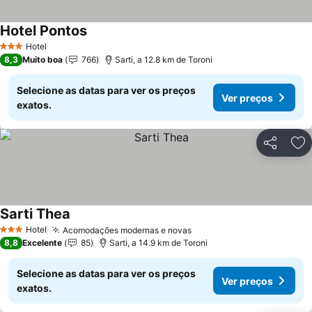
Hotel Pontos
Hotel
3 Estrelas
8,3
Muito boa
766
Sarti, a 12.8 km de Toroni
Selecione as datas para ver os preços
Ver preços
exatos.
Partilhar
Ad
Sarti Thea
Hotel
Acomodações modernas e novas
3 Estrelas
8,8
Excelente
85
Sarti, a 14.9 km de Toroni
Selecione as datas para ver os preços
Ver preços
exatos.