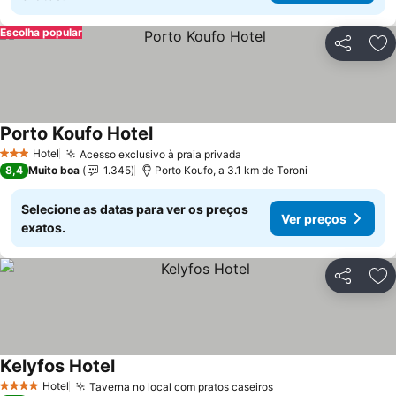
Escolha popular
Partilhar
Ad
Porto Koufo Hotel
Hotel
Acesso exclusivo à praia privada
3 Estrelas
8,4
Muito boa
1.345
Porto Koufo, a 3.1 km de Toroni
Selecione as datas para ver os preços
Ver preços
exatos.
Partilhar
Ad
Kelyfos Hotel
Hotel
Taverna no local com pratos caseiros
4 Estrelas