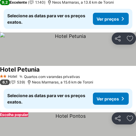
9,2
Excelente
1.140
Neos Marmaras, a 13.6 km de Toroni
Selecione as datas para ver os preços
Ver preços
exatos.
Partilhar
Ad
Hotel Petunia
Hotel
Quartos com varandas privativas
2 Estrelas
6,1
539
Neos Marmaras, a 15.6 km de Toroni
Selecione as datas para ver os preços
Ver preços
exatos.
Escolha popular
Partilhar
Ad