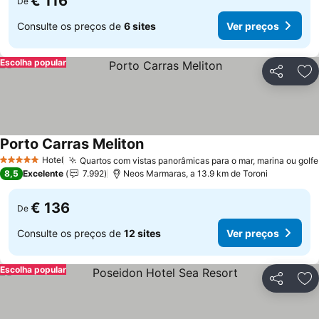
€ 116
De
Consulte os preços de
6 sites
Ver preços
Escolha popular
Partilhar
Ad
Porto Carras Meliton
Hotel
Quartos com vistas panorâmicas para o mar, marina ou golfe
5 Estrelas
8,5
Excelente
7.992
Neos Marmaras, a 13.9 km de Toroni
€ 136
De
Consulte os preços de
12 sites
Ver preços
Escolha popular
Partilhar
Ad