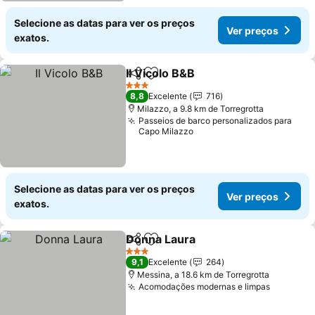
Selecione as datas para ver os preços
Ver preços
exatos.
Il Vicolo B&B
Partilhar
Adicionar aos favoritos
3 Estrelas
8,8
Excelente
716
Milazzo, a 9.8 km de Torregrotta
Passeios de barco personalizados para
Capo Milazzo
Selecione as datas para ver os preços
Ver preços
exatos.
Donna Laura
Partilhar
Adicionar aos favoritos
3 Estrelas
9,1
Excelente
264
Messina, a 18.6 km de Torregrotta
Acomodações modernas e limpas