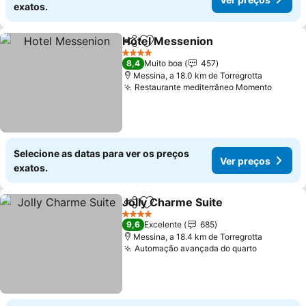
exatos.
Hotel Messenion
Partilhar
Adicionar aos favoritos
4 Estrelas
8,4
Muito boa
457
Messina, a 18.0 km de Torregrotta
Restaurante mediterrâneo Momento
Selecione as datas para ver os preços
Ver preços
exatos.
Jolly Charme Suite
Partilhar
Adicionar aos favoritos
4 Estrelas
9,6
Excelente
685
Messina, a 18.4 km de Torregrotta
Automação avançada do quarto