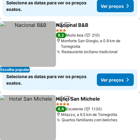
Selecione as datas para ver os preços
Ver preços
exatos.
Nacional B&B
Partilhar
Adicionar aos favoritos
3 Estrelas
8,2
Muito boa
210
Monforte San Giorgio, a 0.9 km de
Torregrotta
Restaurante siciliano tradicional
Escolha popular
Selecione as datas para ver os preços
Ver preços
exatos.
Hotel San Michele
Partilhar
Adicionar aos favoritos
4 Estrelas
8,6
Excelente
1.130
Milazzo, a 9.5 km de Torregrotta
Quartos familiares com beliches