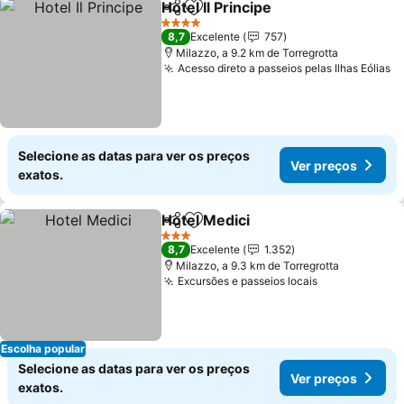
Hotel Il Principe
Partilhar
Adicionar aos favoritos
4 Estrelas
8,7
Excelente
757
Milazzo, a 9.2 km de Torregrotta
Acesso direto a passeios pelas Ilhas Eólias
Selecione as datas para ver os preços
Ver preços
exatos.
Hotel Medici
Partilhar
Adicionar aos favoritos
3 Estrelas
8,7
Excelente
1.352
Milazzo, a 9.3 km de Torregrotta
Excursões e passeios locais
Escolha popular
Selecione as datas para ver os preços
Ver preços
exatos.