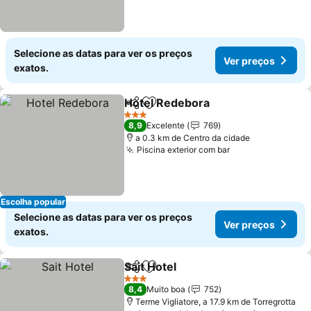
Selecione as datas para ver os preços
Ver preços
exatos.
Hotel Redebora
Partilhar
Adicionar aos favoritos
3 Estrelas
8,9
Excelente
769
a 0.3 km de Centro da cidade
Piscina exterior com bar
Escolha popular
Selecione as datas para ver os preços
Ver preços
exatos.
Sait Hotel
Partilhar
Adicionar aos favoritos
3 Estrelas
8,4
Muito boa
752
Terme Vigliatore, a 17.9 km de Torregrotta