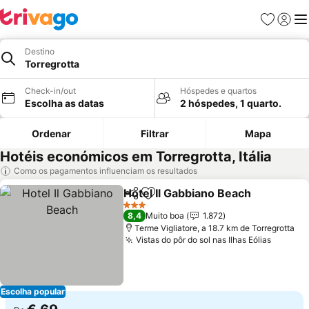
Favoritos
Iniciar
Me
Destino
Torregrotta
Check-in/out
Hóspedes e quartos
Escolha as datas
2 hóspedes, 1 quarto.
Ordenar
Filtrar
Mapa
Hotéis económicos em Torregrotta, Itália
Como os pagamentos influenciam os resultados
Hotel Il Gabbiano Beach
Partilhar
Adicionar aos favoritos
3 Estrelas
8,4
Muito boa
1.872
Terme Vigliatore, a 18.7 km de Torregrotta
Vistas do pôr do sol nas Ilhas Eólias
Escolha popular