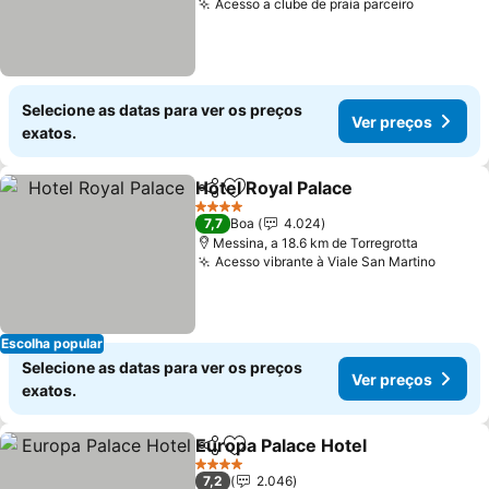
Acesso a clube de praia parceiro
Selecione as datas para ver os preços
Ver preços
exatos.
Hotel Royal Palace
Partilhar
Adicionar aos favoritos
4 Estrelas
7,7
Boa
4.024
Messina, a 18.6 km de Torregrotta
Acesso vibrante à Viale San Martino
Escolha popular
Selecione as datas para ver os preços
Ver preços
exatos.
Europa Palace Hotel
Partilhar
Adicionar aos favoritos
4 Estrelas
7,2
2.046