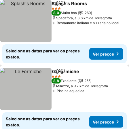
Splash's Rooms
Partilhar
Adicionar aos favoritos
3 Estrelas
8,0
Muito boa
260
Spadafora, a 3.6 km de Torregrotta
Restaurante italiano e pizzaria no local
Selecione as datas para ver os preços
Ver preços
exatos.
Le Formiche
Partilhar
Adicionar aos favoritos
3 Estrelas
8,8
Excelente
255
Milazzo, a 9.7 km de Torregrotta
Piscina aquecida
Selecione as datas para ver os preços
Ver preços
exatos.