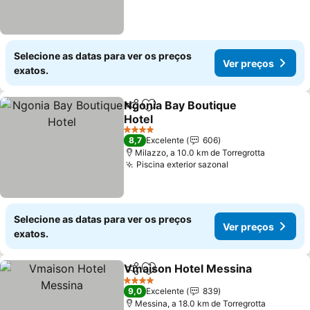
Selecione as datas para ver os preços
Ver preços
exatos.
Ngonia Bay Boutique
Partilhar
Adicionar aos favoritos
Hotel
4 Estrelas
8,7
Excelente
606
Milazzo, a 10.0 km de Torregrotta
Piscina exterior sazonal
Selecione as datas para ver os preços
Ver preços
exatos.
Vmaison Hotel Messina
Partilhar
Adicionar aos favoritos
4 Estrelas
9,0
Excelente
839
Messina, a 18.0 km de Torregrotta