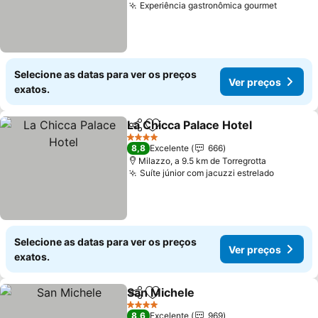
Experiência gastronômica gourmet
Selecione as datas para ver os preços
Ver preços
exatos.
La Chicca Palace Hotel
Partilhar
Adicionar aos favoritos
4 Estrelas
8,8
Excelente
666
Milazzo, a 9.5 km de Torregrotta
Suíte júnior com jacuzzi estrelado
Selecione as datas para ver os preços
Ver preços
exatos.
San Michele
Partilhar
Adicionar aos favoritos
4 Estrelas
8,6
Excelente
969