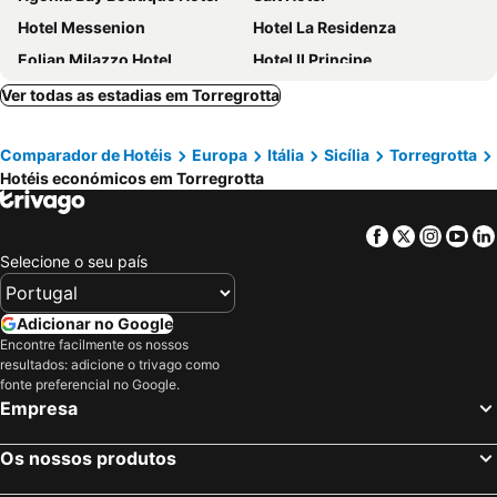
Hotel Messenion
Hotel La Residenza
Eolian Milazzo Hotel
Hotel Il Principe
Europa Palace Hotel
Jolly Charme Suite
Ver todas as estadias em Torregrotta
HOTEL Milazzo
La Chicca Palace Hotel
Comparador de Hotéis
Europa
Itália
Sicília
Torregrotta
Bb Dante
Donna Laura
Hotéis económicos em Torregrotta
Hotel Redebora
Nacional B&B
Tushotel
Hotel Medici
Facebook
Twitter
Insta
Yo
Il Vicolo B&B
Parco Augusto Grand Hotel Terme
Selecione o seu país
Adicionar no Google
Encontre facilmente os nossos
resultados: adicione o trivago como
fonte preferencial no Google.
Empresa
Os nossos produtos