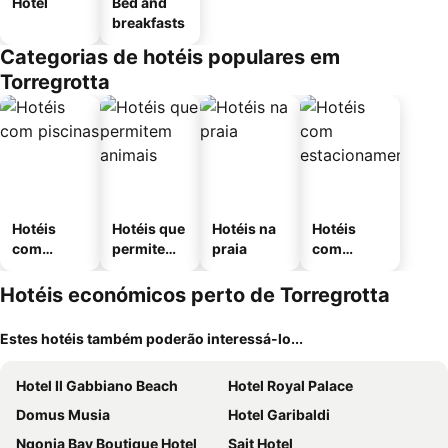
Hotel
Bed and
breakfasts
Categorias de hotéis populares em
Torregrotta
Hotéis
Hotéis que
Hotéis na
Hotéis
com
permitem
praia
com
piscinas
animais
estaciona
mento
Hotéis económicos perto de Torregrotta
Estes hotéis também poderão interessá-lo...
Hotel Il Gabbiano Beach
Hotel Royal Palace
Domus Musia
Hotel Garibaldi
Ngonia Bay Boutique Hotel
Sait Hotel