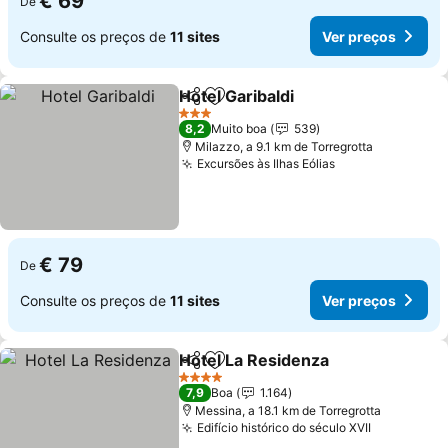
€ 69
De
Consulte os preços de
11 sites
Ver preços
Hotel Garibaldi
Partilhar
Adicionar aos favoritos
3 Estrelas
8,2
Muito boa
539
Milazzo, a 9.1 km de Torregrotta
Excursões às Ilhas Eólias
€ 79
De
Consulte os preços de
11 sites
Ver preços
Hotel La Residenza
Partilhar
Adicionar aos favoritos
4 Estrelas
7,9
Boa
1.164
Messina, a 18.1 km de Torregrotta
Edifício histórico do século XVII