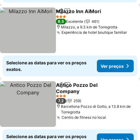
Milazzo Inn AiMori
Partilhar
Adicionar aos favoritos
3 Estrelas
8,5
Excelente
461
Milazzo, a 9.3 km de Torregrotta
Experiência de hotel boutique familiar
Selecione as datas para ver os preços
Ver preços
exatos.
Antico Pozzo Del
Partilhar
Adicionar aos favoritos
Company
3 Estrelas
7,2
259
Barcellona Pozzo di Gotto, a 13.8 km de
Torregrotta
Centro de fitness no local
Selecione as datas para ver os preços
Ver preços