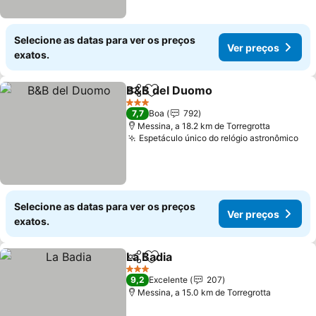
Selecione as datas para ver os preços
Ver preços
exatos.
B&B del Duomo
Partilhar
Adicionar aos favoritos
3 Estrelas
7,7
Boa
792
Messina, a 18.2 km de Torregrotta
Espetáculo único do relógio astronômico
Selecione as datas para ver os preços
Ver preços
exatos.
La Badia
Partilhar
Adicionar aos favoritos
3 Estrelas
9,2
Excelente
207
Messina, a 15.0 km de Torregrotta