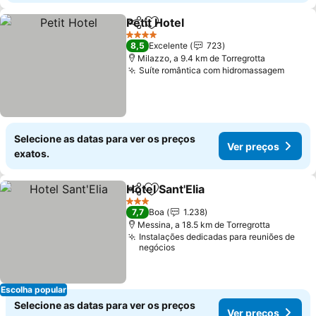
Petit Hotel
Partilhar
Adicionar aos favoritos
4 Estrelas
8,5
Excelente
723
Milazzo, a 9.4 km de Torregrotta
Suíte romântica com hidromassagem
Selecione as datas para ver os preços
Ver preços
exatos.
Hotel Sant'Elia
Partilhar
Adicionar aos favoritos
3 Estrelas
7,7
Boa
1.238
Messina, a 18.5 km de Torregrotta
Instalações dedicadas para reuniões de
negócios
Escolha popular
Selecione as datas para ver os preços
Ver preços