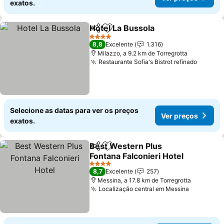
exatos.
Hotel La Bussola
Partilhar
Adicionar aos favoritos
4 Estrelas
8,8
Excelente
1.316
Milazzo, a 9.2 km de Torregrotta
Restaurante Sofia's Bistrot refinado
Selecione as datas para ver os preços
Ver preços
exatos.
Best Western Plus
Partilhar
Adicionar aos favoritos
Fontana Falconieri Hotel
4 Estrelas
8,7
Excelente
257
Messina, a 17.8 km de Torregrotta
Localização central em Messina