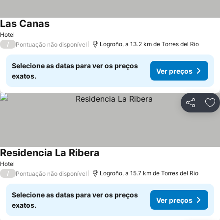
Las Canas
Hotel
/
Logroño, a 13.2 km de Torres del Rio
Pontuação não disponível
Selecione as datas para ver os preços
Ver preços
exatos.
Partilhar
Ad
Residencia La Ribera
Hotel
/
Logroño, a 15.7 km de Torres del Rio
Pontuação não disponível
Selecione as datas para ver os preços
Ver preços
exatos.