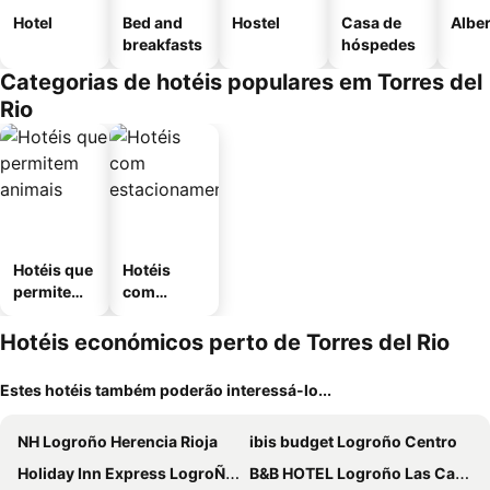
Hotel
Bed and
Hostel
Casa de
Albe
breakfasts
hóspedes
Categorias de hotéis populares em Torres del
Rio
Hotéis que
Hotéis
permitem
com
animais
estaciona
mento
Hotéis económicos perto de Torres del Rio
Estes hotéis também poderão interessá-lo...
NH Logroño Herencia Rioja
ibis budget Logroño Centro
Holiday Inn Express LogroÑo Rioja By Ihg
B&B HOTEL Logroño Las Cañas