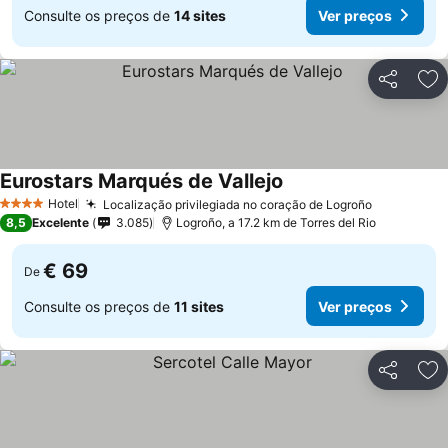
Consulte os preços de
14 sites
Ver preços
Partilhar
Ad
Eurostars Marqués de Vallejo
Hotel
Localização privilegiada no coração de Logroño
4 Estrelas
8,5
Excelente
3.085
Logroño, a 17.2 km de Torres del Rio
€ 69
De
Consulte os preços de
11 sites
Ver preços
Partilhar
Ad