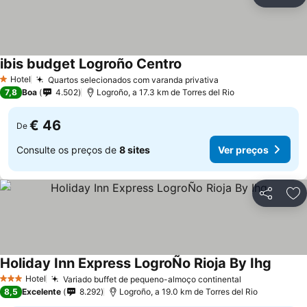
Partilhar
Ad
ibis budget Logroño Centro
Hotel
Quartos selecionados com varanda privativa
1 Estrelas
7,8
Boa
4.502
Logroño, a 17.3 km de Torres del Rio
€ 46
De
Consulte os preços de
8 sites
Ver preços
Partilhar
Ad
Holiday Inn Express LogroÑo Rioja By Ihg
Hotel
Variado buffet de pequeno-almoço continental
3 Estrelas
8,5
Excelente
8.292
Logroño, a 19.0 km de Torres del Rio