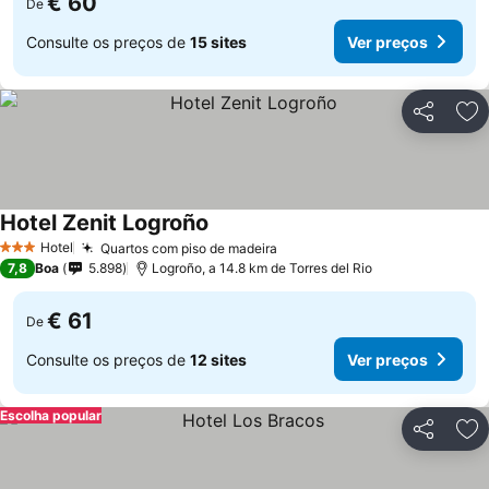
€ 60
De
Consulte os preços de
15 sites
Ver preços
Partilhar
Ad
Hotel Zenit Logroño
Hotel
Quartos com piso de madeira
3 Estrelas
7,8
Boa
5.898
Logroño, a 14.8 km de Torres del Rio
€ 61
De
Consulte os preços de
12 sites
Ver preços
Escolha popular
Partilhar
Ad