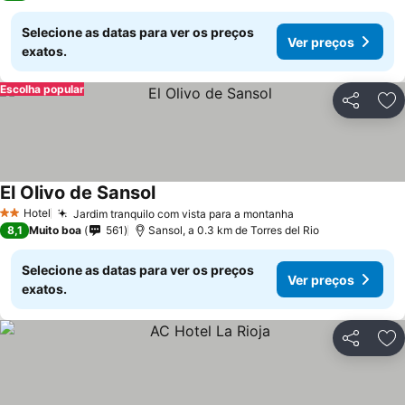
Selecione as datas para ver os preços
Ver preços
exatos.
Escolha popular
Partilhar
Ad
El Olivo de Sansol
Hotel
Jardim tranquilo com vista para a montanha
2 Estrelas
8,1
Muito boa
561
Sansol, a 0.3 km de Torres del Rio
Selecione as datas para ver os preços
Ver preços
exatos.
Partilhar
Ad