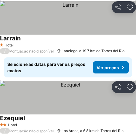
Partilhar
Ad
Larrain
Hotel
1 Estrelas
/
Lanciego, a 19.7 km de Torres del Rio
Pontuação não disponível
Selecione as datas para ver os preços
Ver preços
exatos.
Partilhar
Ad
Ezequiel
Hotel
2 Estrelas
/
Los Arcos, a 6.8 km de Torres del Rio
Pontuação não disponível