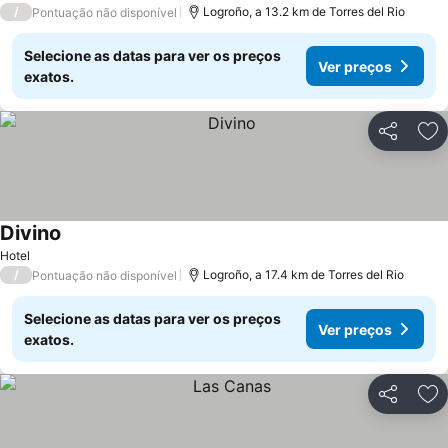
/
Logroño, a 13.2 km de Torres del Rio
Pontuação não disponível
Selecione as datas para ver os preços
Ver preços
exatos.
Partilhar
Ad
Divino
Hotel
/
Logroño, a 17.4 km de Torres del Rio
Pontuação não disponível
Selecione as datas para ver os preços
Ver preços
exatos.
Partilhar
Ad