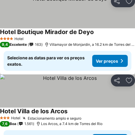
Partilhar
Ad
Hotel Boutique Mirador de Deyo
Hotel
4 Estrelas
9,4
Excelente
163
Villamayor de Monjardin, a 16.2 km de Torres del Rio
Selecione as datas para ver os preços
Ver preços
exatos.
Partilhar
Ad
Hotel Villa de los Arcos
Hotel
Estacionamento amplo e seguro
3 Estrelas
7,6
Boa
1.561
Los Arcos, a 7.4 km de Torres del Rio