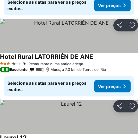
Selecione as datas para ver os preços
Ver preços
exatos.
Partilhar
Ad
Hotel Rural LATORRIÉN DE ANE
Hotel
Restaurante numa antiga adega
3 Estrelas
9,5
Excelente
699
Mues, a 7.0 km de Torres del Rio
Selecione as datas para ver os preços
Ver preços
exatos.
Partilhar
Ad
Laurel 12