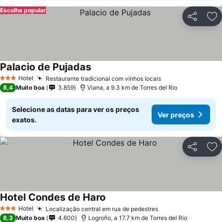
Escolha popular
Partilhar
Ad
Palacio de Pujadas
Hotel
Restaurante tradicional com vinhos locais
3 Estrelas
8,4
Muito boa
3.859
Viana, a 9.3 km de Torres del Rio
Selecione as datas para ver os preços
Ver preços
exatos.
Partilhar
Ad
Hotel Condes de Haro
Hotel
Localização central em rua de pedestres
3 Estrelas
8,3
Muito boa
4.600
Logroño, a 17.7 km de Torres del Rio