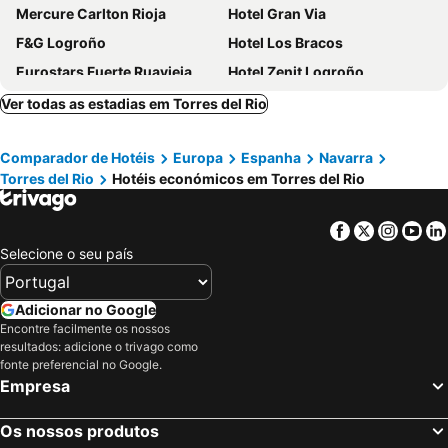
Mercure Carlton Rioja
Hotel Gran Via
F&G Logroño
Hotel Los Bracos
Eurostars Fuerte Ruavieja
Hotel Zenit Logroño
Eurostars Marqués de Vallejo
Palacio de Pujadas
Ver todas as estadias em Torres del Rio
Hotel Ciudad de Logroño
Hotel Condes de Haro
Comparador de Hotéis
Europa
Espanha
Navarra
Áurea Palacio de Correos by Eurostars Hotel Company
Sercotel Murrieta
Torres del Rio
Hotéis económicos em Torres del Rio
Sercotel Calle Mayor
El Olivo de Sansol
AC Hotel La Rioja
Sercotel Portales
Facebook
Twitter
Insta
Yo
Vianatxiki
Hotel Boutique Mirador de Deyo
Selecione o seu país
Hotel Villa de los Arcos
Hotel Isasa
Adicionar no Google
Encontre facilmente os nossos
resultados: adicione o trivago como
fonte preferencial no Google.
Empresa
Os nossos produtos