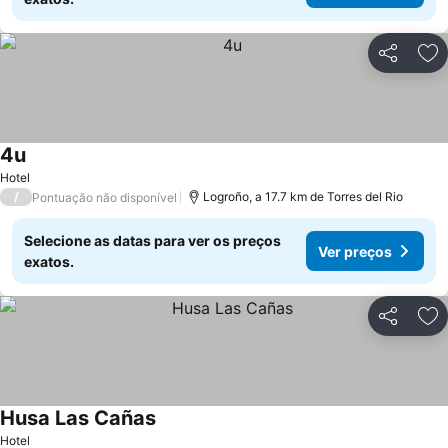
Partilhar
Ad
4u
Hotel
/
Logroño, a 17.7 km de Torres del Rio
Pontuação não disponível
Selecione as datas para ver os preços
Ver preços
exatos.
Partilhar
Ad
Husa Las Cañas
Hotel