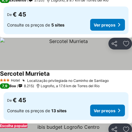
8,5
Excelente
5.120
Logroño, a 9.7 km de Torres del Rio
€ 45
De
Consulte os preços de
5 sites
Ver preços
Partilhar
Ad
Sercotel Murrieta
Hotel
Localização privilegiada no Caminho de Santiago
3 Estrelas
7,9
Boa
8.215
Logroño, a 17.6 km de Torres del Rio
€ 45
De
Consulte os preços de
13 sites
Ver preços
Escolha popular