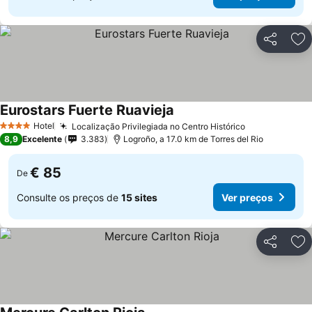
Partilhar
Ad
Eurostars Fuerte Ruavieja
Hotel
Localização Privilegiada no Centro Histórico
4 Estrelas
8,9
Excelente
3.383
Logroño, a 17.0 km de Torres del Rio
€ 85
De
Consulte os preços de
15 sites
Ver preços
Partilhar
Ad