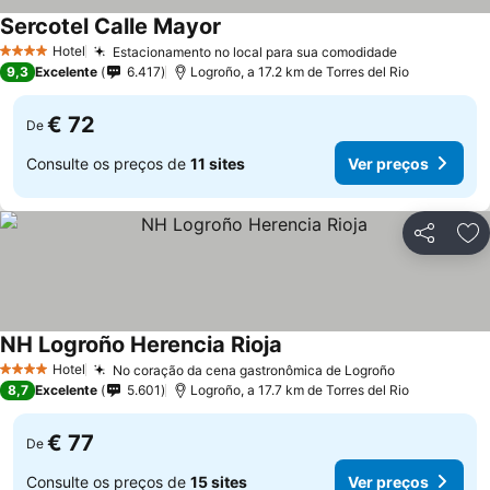
Sercotel Calle Mayor
Hotel
Estacionamento no local para sua comodidade
4 Estrelas
9,3
Excelente
6.417
Logroño, a 17.2 km de Torres del Rio
€ 72
De
Consulte os preços de
11 sites
Ver preços
Partilhar
Ad
NH Logroño Herencia Rioja
Hotel
No coração da cena gastronômica de Logroño
4 Estrelas
8,7
Excelente
5.601
Logroño, a 17.7 km de Torres del Rio
€ 77
De
Consulte os preços de
15 sites
Ver preços