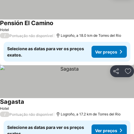
Pensión El Camino
Hotel
/
Logroño, a 18.0 km de Torres del Rio
Pontuação não disponível
Selecione as datas para ver os preços
Ver preços
exatos.
Partilhar
Ad
Sagasta
Hotel
/
Logroño, a 17.2 km de Torres del Rio
Pontuação não disponível
Selecione as datas para ver os preços
Ver preços
exatos.