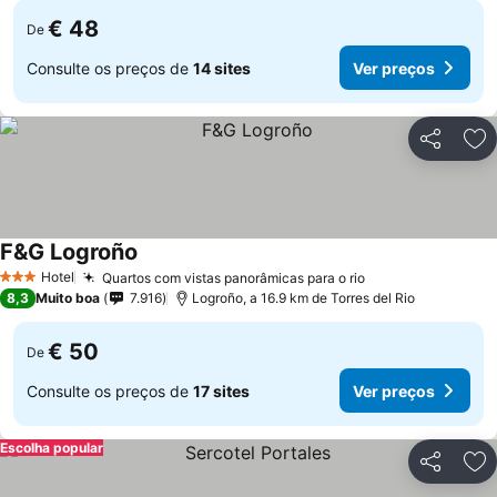
€ 48
De
Consulte os preços de
14 sites
Ver preços
Partilhar
Ad
F&G Logroño
Hotel
Quartos com vistas panorâmicas para o rio
3 Estrelas
8,3
Muito boa
7.916
Logroño, a 16.9 km de Torres del Rio
€ 50
De
Consulte os preços de
17 sites
Ver preços
Escolha popular
Partilhar
Ad