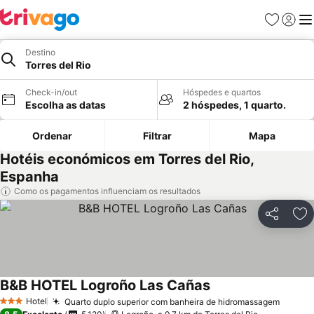
Favoritos
Iniciar
Me
Destino
Torres del Rio
Check-in/out
Hóspedes e quartos
Escolha as datas
2 hóspedes, 1 quarto.
Ordenar
Filtrar
Mapa
Hotéis económicos em Torres del Rio,
Espanha
Como os pagamentos influenciam os resultados
Partilhar
Ad
B&B HOTEL Logroño Las Cañas
Hotel
Quarto duplo superior com banheira de hidromassagem
3 Estrelas