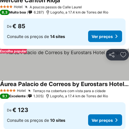
Mercure Carlton Rioja
Hotel
A poucos passos da Calle Laurel
4 Estrelas
8,3
Muito boa
6.287
Logroño, a 17.4 km de Torres del Rio
€ 85
De
Consulte os preços de
14 sites
Ver preços
Escolha popular
Partilhar
Ad
Áurea Palacio de Correos by Eurostars Hotel Company
Hotel
Terraço na cobertura com vista para a cidade
5 Estrelas
9,1
Excelente
1.305
Logroño, a 17.4 km de Torres del Rio
€ 123
De
Consulte os preços de
10 sites
Ver preços