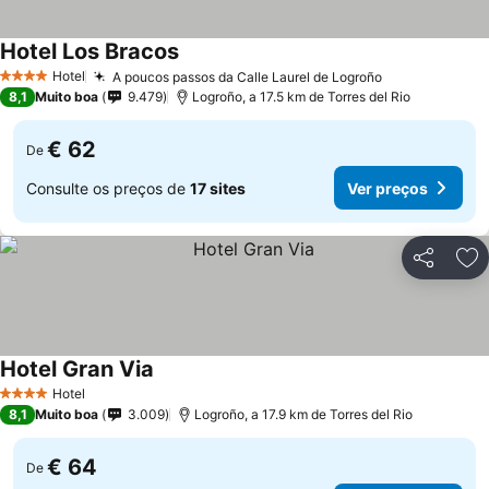
Hotel Los Bracos
Hotel
A poucos passos da Calle Laurel de Logroño
4 Estrelas
8,1
Muito boa
9.479
Logroño, a 17.5 km de Torres del Rio
€ 62
De
Consulte os preços de
17 sites
Ver preços
Partilhar
Ad
Hotel Gran Via
Hotel
4 Estrelas
8,1
Muito boa
3.009
Logroño, a 17.9 km de Torres del Rio
€ 64
De