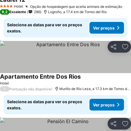
Hotel
Opção de hospedagem que aceita animais de estimação
4 Estrelas
9,2
Excelente
286
Logroño, a 17.4 km de Torres del Rio
Selecione as datas para ver os preços
Ver preços
exatos.
Partilhar
Ad
Apartamento Entre Dos Rios
Hotel
/
Murillo de Río Leza, a 17.3 km de Torres del Rio
Pontuação não disponível
Selecione as datas para ver os preços
Ver preços
exatos.
Partilhar
Ad