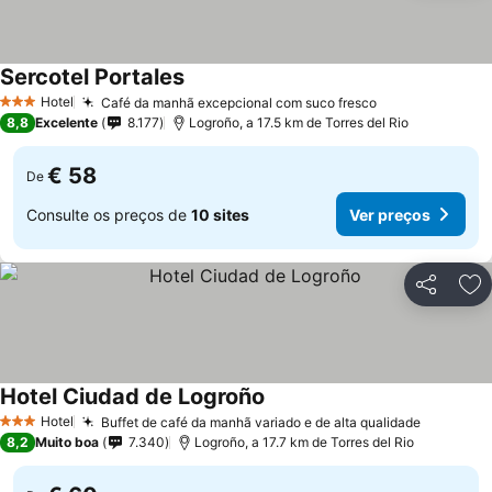
Sercotel Portales
Hotel
Café da manhã excepcional com suco fresco
3 Estrelas
8,8
Excelente
8.177
Logroño, a 17.5 km de Torres del Rio
€ 58
De
Consulte os preços de
10 sites
Ver preços
Partilhar
Ad
Hotel Ciudad de Logroño
Hotel
Buffet de café da manhã variado e de alta qualidade
3 Estrelas
8,2
Muito boa
7.340
Logroño, a 17.7 km de Torres del Rio