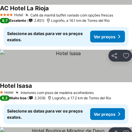
AC Hotel La Rioja
Hotel
Café da manhã buffet variado com opções frescas
4 Estrelas
8,7
Excelente
2.851
Logroño, a 16.1 km de Torres del Rio
Selecione as datas para ver os preços
Ver preços
exatos.
Partilhar
Ad
Hotel Isasa
Hotel
Interiores com pisos de madeira acolhedores
1 Estrelas
8,2
Muito boa
2.309
Logroño, a 17.2 km de Torres del Rio
Selecione as datas para ver os preços
Ver preços
exatos.