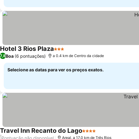
Hotel 3 Rios Plaza
3 Estrelas
Ver preços
Boa
(6 pontuações)
7,8
a 0.4 km de Centro da cidade
Selecione as datas para ver os preços exatos.
Travel Inn Recanto do Lago
4 Estrelas
Ver preços
Pontuação não disponível
/
Areal, a 17.0 km de Três Rios