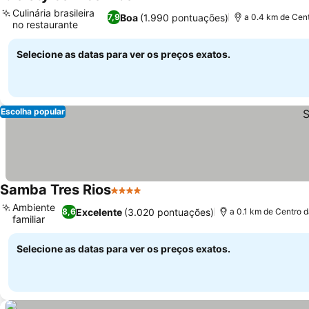
3 Estrelas
Ver preços
Culinária brasileira
Boa
(1.990 pontuações)
7,9
a 0.4 km de Cen
no restaurante
Ver preços
Selecione as datas para ver os preços exatos.
Escolha popular
Samba Tres Rios
4 Estrelas
Ver preços
Ambiente
Excelente
(3.020 pontuações)
8,6
a 0.1 km de Centro 
familiar
Ver preços
Selecione as datas para ver os preços exatos.