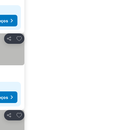
eços
Adicionar aos favoritos
Partilhar
eços
Adicionar aos favoritos
Partilhar