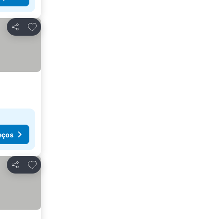
Adicionar aos favoritos
Partilhar
eços
Adicionar aos favoritos
Partilhar