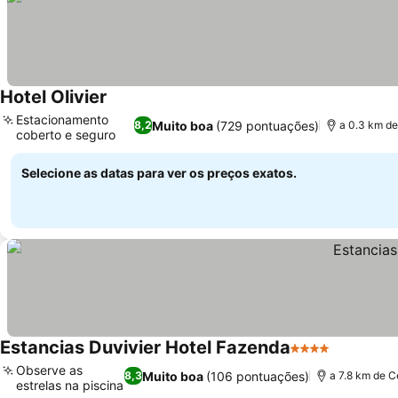
Hotel Olivier
Ver preços
Estacionamento
Muito boa
(729 pontuações)
8,2
a 0.3 km de
coberto e seguro
Ver preços
Selecione as datas para ver os preços exatos.
Estancias Duvivier Hotel Fazenda
4 Estrelas
Ver preço
Observe as
Muito boa
(106 pontuações)
8,3
a 7.8 km de C
estrelas na piscina