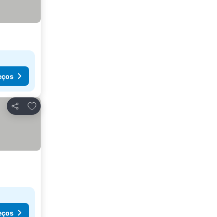
eços
Adicionar aos favoritos
Partilhar
eços