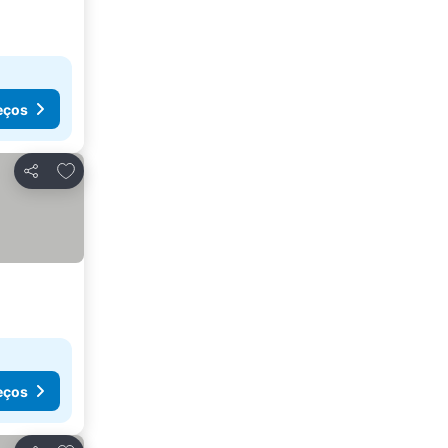
eços
Adicionar aos favoritos
Partilhar
eços