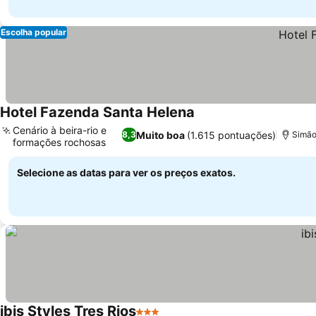
Escolha popular
Hotel Fazenda Santa Helena
Ver preços
Cenário à beira-rio e
Muito boa
(1.615 pontuações)
8,3
Simão 
formações rochosas
Ver preços
Selecione as datas para ver os preços exatos.
ibis Styles Tres Rios