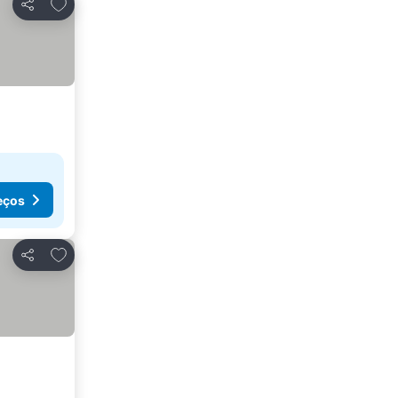
Adicionar aos favoritos
Partilhar
eços
Adicionar aos favoritos
Partilhar