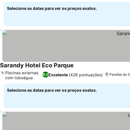
Ver preços
Selecione as datas para ver os preços exatos.
Sarandy Hotel Eco Parque
Ver preços
Piscinas externas
Excelente
(428 pontuações)
9,0
Paraíba do S
com toboágua
Ver preços
Selecione as datas para ver os preços exatos.