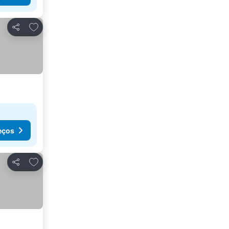
Adicionar aos favoritos
Partilhar
eços
Adicionar aos favoritos
Partilhar