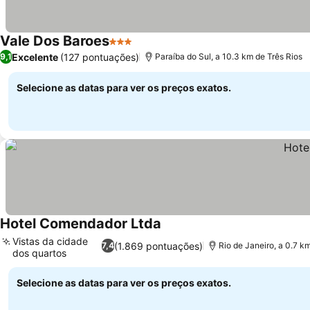
Vale Dos Baroes
3 Estrelas
Ver preços
Excelente
(127 pontuações)
9,1
Paraíba do Sul, a 10.3 km de Três Rios
Selecione as datas para ver os preços exatos.
Hotel Comendador Ltda
Ver preços
Vistas da cidade
(1.869 pontuações)
7,4
Rio de Janeiro, a 0.7 k
dos quartos
Ver preços
Selecione as datas para ver os preços exatos.