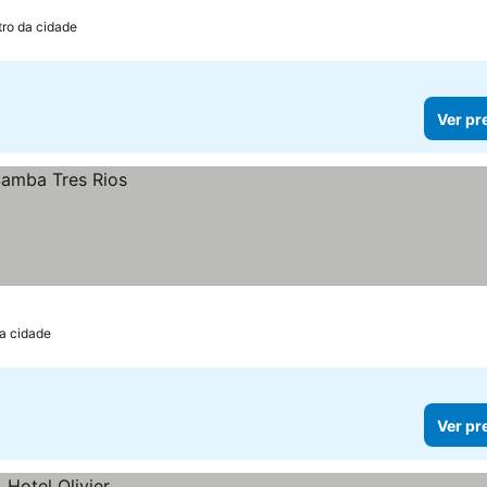
tro da cidade
Ver pr
da cidade
Ver pr