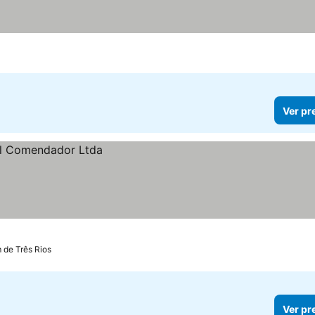
Ver pr
m de Três Rios
Ver pr