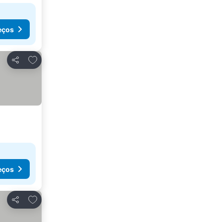
eços
Adicionar aos favoritos
Partilhar
eços
Adicionar aos favoritos
Partilhar