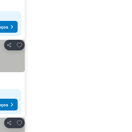
eços
Adicionar aos favoritos
Partilhar
eços
Adicionar aos favoritos
Partilhar