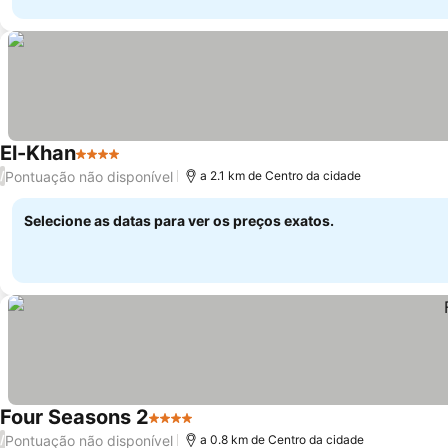
El-Khan
4 Estrelas
Ver preços
Pontuação não disponível
/
a 2.1 km de Centro da cidade
Selecione as datas para ver os preços exatos.
Four Seasons 2
4 Estrelas
Ver preços
Pontuação não disponível
/
a 0.8 km de Centro da cidade