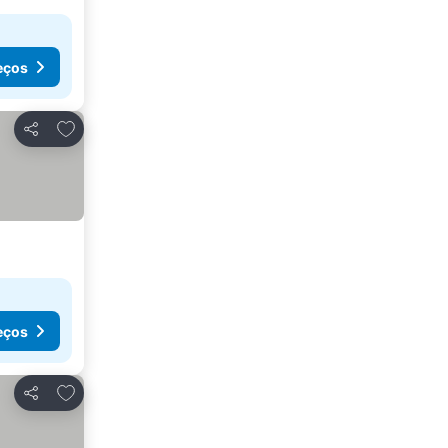
eços
Adicionar aos favoritos
Partilhar
eços
Adicionar aos favoritos
Partilhar