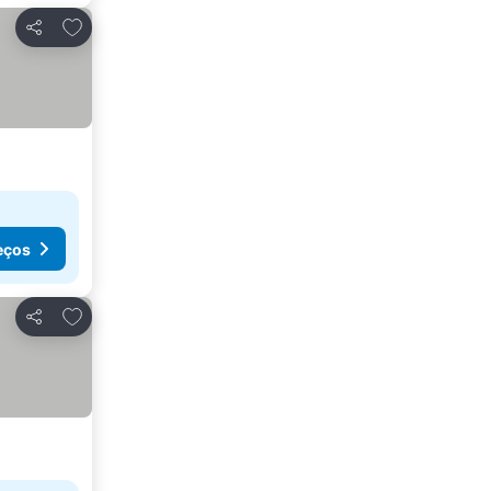
Adicionar aos favoritos
Partilhar
eços
Adicionar aos favoritos
Partilhar