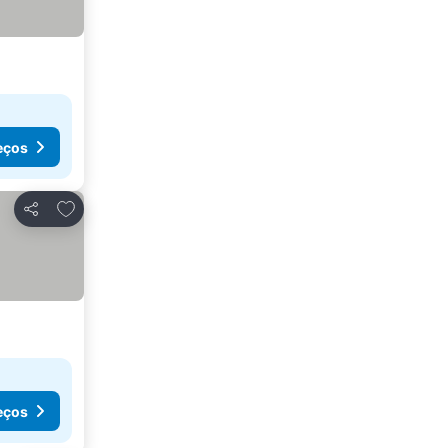
eços
Adicionar aos favoritos
Partilhar
eços