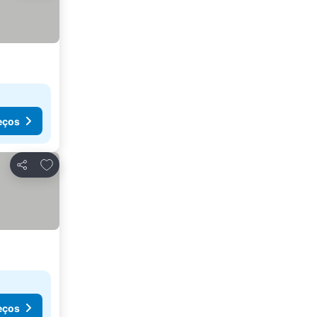
eços
Adicionar aos favoritos
Partilhar
eços