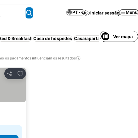
PT · €
Menu
Iniciar sessão
.
Ver mapa
Bed & Breakfast
Casa de hóspedes
Casa/apartamento inteiro
Can
o os pagamentos influenciam os resultados
Adicionar aos favoritos
Partilhar