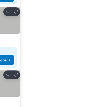
Adicionar aos favoritos
Partilhar
eços
Adicionar aos favoritos
Partilhar