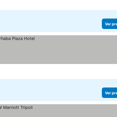
Ver pr
Ver pr