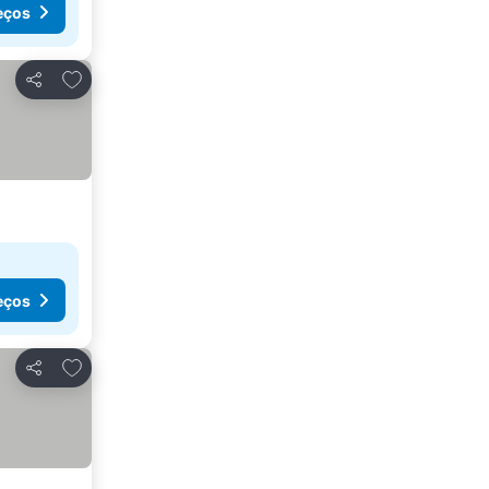
eços
Adicionar aos favoritos
Partilhar
eços
Adicionar aos favoritos
Partilhar