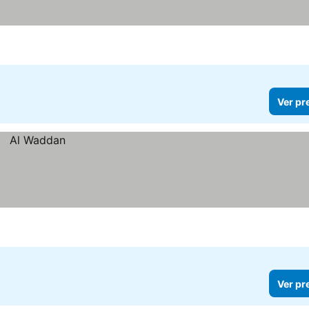
Ver pr
Ver pr