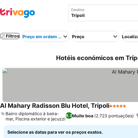
Destino
Filtros
Preço em ordem crescente
Preço
Localiz
Hotéis económicos em Trípol
Al Mahary Radisson Blu Hotel, Tripoli
5 Estrelas
Ver 
Bairro diplomático à beira-
Muito boa
(2.723 pontuações)
8,3
mar, Piscina exterior e jacuzzi
Ver preços
Selecione as datas para ver os preços exatos.