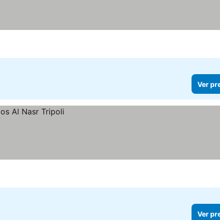
Ver pr
Ver pr