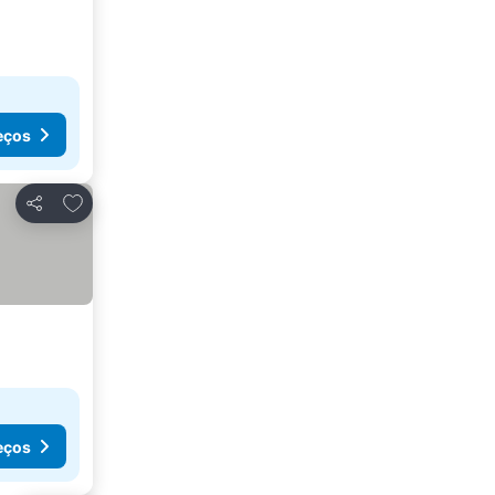
eços
Adicionar aos favoritos
Partilhar
eços