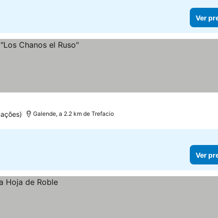
Ver pr
uações)
Galende, a 2.2 km de Trefacio
Ver pr