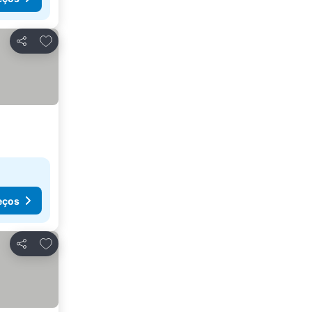
Adicionar aos favoritos
Partilhar
eços
Adicionar aos favoritos
Partilhar