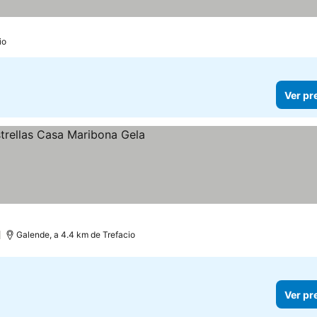
io
Ver pr
as
)
Galende, a 4.4 km de Trefacio
Ver pr