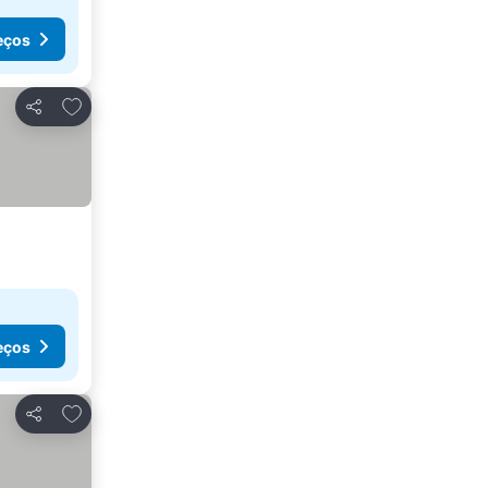
eços
Adicionar aos favoritos
Partilhar
eços
Adicionar aos favoritos
Partilhar