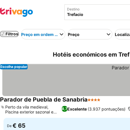
Destino
Filtros
Preço em ordem crescente
Preço
Localiz
Hotéis económicos em Tref
Escolha popular
Parador de Puebla de Sanabria
4 Estrelas
Perto da vila medieval,
Excelente
(3.937 pontuações)
8,7
Piscina exterior sazonal e
jardim
€ 65
De