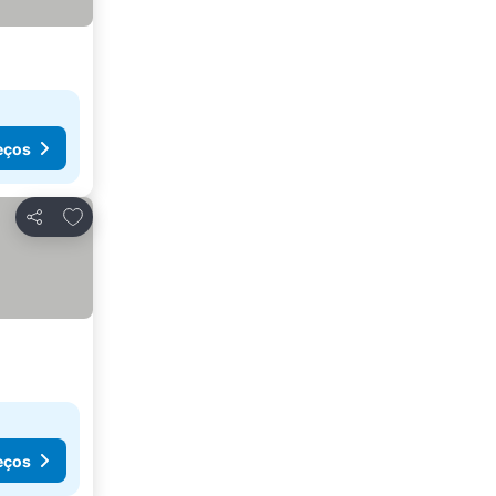
eços
Adicionar aos favoritos
Partilhar
eços