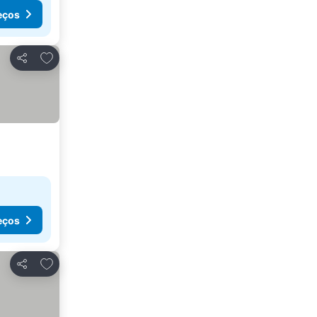
eços
Adicionar aos favoritos
Partilhar
eços
Adicionar aos favoritos
Partilhar