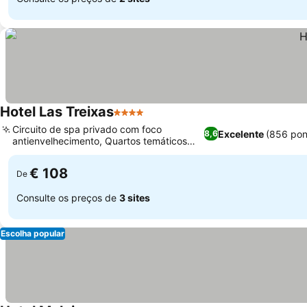
Hotel Las Treixas
4 Estrelas
Circuito de spa privado com foco
Excelente
(856 pon
8,6
antienvelhecimento, Quartos temáticos
com caráter único
€ 108
De
Consulte os preços de
3 sites
Escolha popular