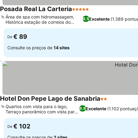
Posada Real La Carteria
5 Estrelas
Área de spa com hidromassagem,
Excelente
(1.389 pontu
8,5
Histórica estação de correios do
século XVIII
€ 89
De
Consulte os preços de
14 sites
Hotel Don Pepe Lago de Sanabria
2 Estrelas
Quartos com vista para o lago,
Excelente
(1.102 pontuaç
8,9
Terraço panorâmico com vista para
o lago
€ 102
De
Consulte os preços de
2 sites