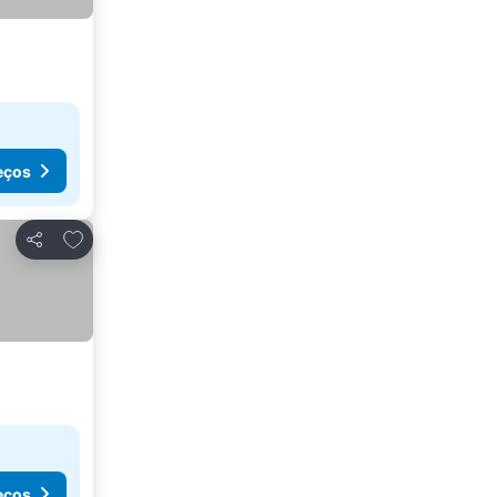
eços
Adicionar aos favoritos
Partilhar
eços