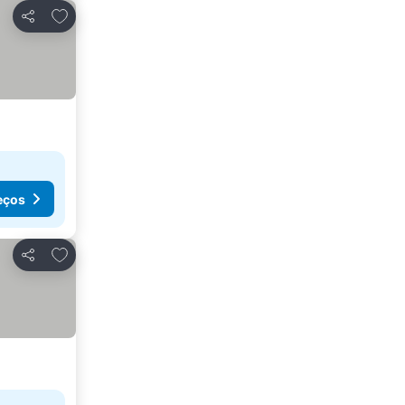
Adicionar aos favoritos
Partilhar
eços
Adicionar aos favoritos
Partilhar