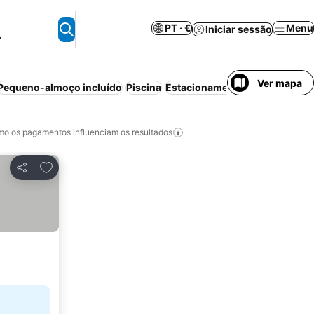
PT · €
Menu
Iniciar sessão
.
Ver mapa
Pequeno-almoço incluído
Piscina
Estacionamento
Praia
Cancela
o os pagamentos influenciam os resultados
Adicionar aos favoritos
Partilhar