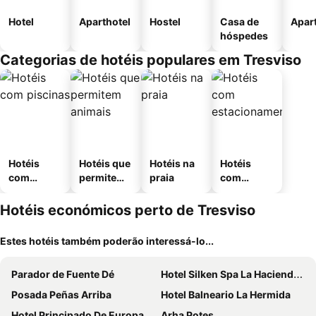
Hotel
Aparthotel
Hostel
Casa de
Apar
hóspedes
Categorias de hotéis populares em Tresviso
Hotéis
Hotéis que
Hotéis na
Hotéis
com
permitem
praia
com
piscinas
animais
estaciona
mento
Hotéis económicos perto de Tresviso
Estes hotéis também poderão interessá-lo...
Parador de Fuente Dé
Hotel Silken Spa La Hacienda de Don Juan
Posada Peñas Arriba
Hotel Balneario La Hermida
Hotel Principado De Europa
Arha Potes