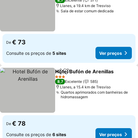
8,7
Excelente
571
Llanes, a 19.4 km de Tresviso
Sala de estar comum dedicada
Ver preço
€ 73
De
Consulte os preços de
5 sites
Ver preços
Hotel Bufón de Arenillas
Partilhar
Adicionar aos favoritos
V
3 Estrelas
8,7
Excelente
585
Llanes, a 15.4 km de Tresviso
Quartos aprimorados com banheiras de
hidromassagem
€ 78
De
Consulte os preços de
6 sites
Ver preços