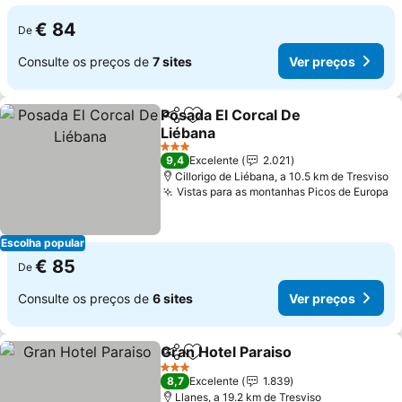
€ 84
De
Consulte os preços de
7 sites
Ver preços
Posada El Corcal De
Partilhar
Adicionar aos favoritos
Liébana
Ver preços
3 Estrelas
9,4
Excelente
2.021
Cillorigo de Liébana, a 10.5 km de Tresviso
Vistas para as montanhas Picos de Europa
V
Escolha popular
€ 85
De
Consulte os preços de
6 sites
Ver preços
Gran Hotel Paraiso
Partilhar
Adicionar aos favoritos
Ver pre
3 Estrelas
8,7
Excelente
1.839
Llanes, a 19.2 km de Tresviso