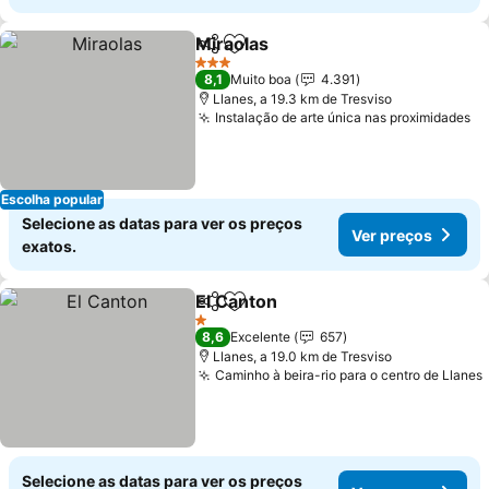
Miraolas
Partilhar
Adicionar aos favoritos
Ver preços
3 Estrelas
8,1
Muito boa
4.391
Llanes, a 19.3 km de Tresviso
Instalação de arte única nas proximidades
Ve
Escolha popular
Selecione as datas para ver os preços
Ver preços
exatos.
El Canton
Partilhar
Adicionar aos favoritos
Ver preços
1 Estrelas
8,6
Excelente
657
Llanes, a 19.0 km de Tresviso
Caminho à beira-rio para o centro de Llanes
Selecione as datas para ver os preços