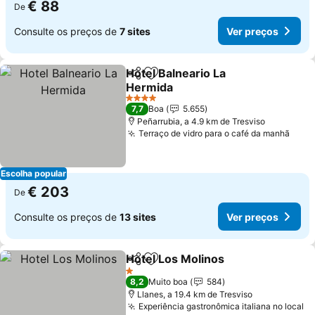
€ 88
De
Consulte os preços de
7 sites
Ver preços
Hotel Balneario La
Partilhar
Adicionar aos favoritos
Hermida
Ver preços
4 Estrelas
7,7
Boa
5.655
Peñarrubia, a 4.9 km de Tresviso
Terraço de vidro para o café da manhã
Ver 
Escolha popular
€ 203
De
Consulte os preços de
13 sites
Ver preços
Hotel Los Molinos
Partilhar
Adicionar aos favoritos
Ver preç
1 Estrelas
8,2
Muito boa
584
Llanes, a 19.4 km de Tresviso
Experiência gastronômica italiana no local
Ve