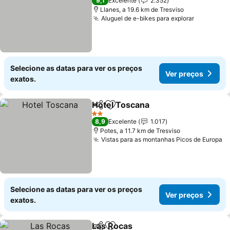
9,1
Excelente
2.352
Llanes, a 19.6 km de Tresviso
Aluguel de e-bikes para explorar
Ver preç
Selecione as datas para ver os preços
Ver preços
exatos.
Hotel Toscana
Partilhar
Adicionar aos favoritos
Ver preços
2 Estrelas
8,9
Excelente
1.017
Potes, a 11.7 km de Tresviso
Vistas para as montanhas Picos de Europa
V
Selecione as datas para ver os preços
Ver preços
exatos.
Las Rocas