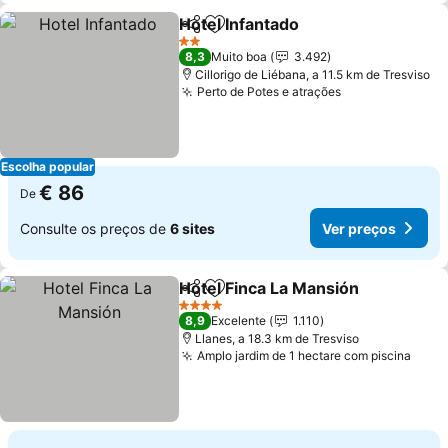
Hotel Infantado
Partilhar
Adicionar aos favoritos
Ver preços
2 Estrelas
8,3
Muito boa
3.492
Cillorigo de Liébana, a 11.5 km de Tresviso
Perto de Potes e atrações
Ver preços
Escolha popular
€ 86
De
Consulte os preços de
6 sites
Ver preços
Hotel Finca La Mansión
Partilhar
Adicionar aos favoritos
Ver
4 Estrelas
8,9
Excelente
1.110
Llanes, a 18.3 km de Tresviso
Amplo jardim de 1 hectare com piscina
Ver 