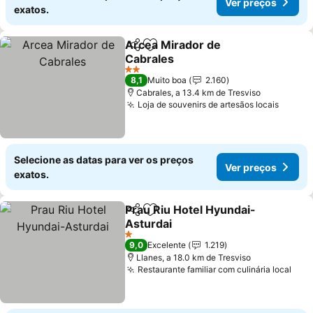
Ver preços
exatos.
Arcea Mirador de
Partilhar
Adicionar aos favoritos
Cabrales
Ver preços
2 Estrelas
8,1
Muito boa
2.160
Cabrales, a 13.4 km de Tresviso
Loja de souvenirs de artesãos locais
Ver pr
Selecione as datas para ver os preços
Ver preços
exatos.
Prau Riu Hotel Hyundai-
Partilhar
Adicionar aos favoritos
Asturdai
Ver preços
1 Estrelas
9,0
Excelente
1.219
Llanes, a 18.0 km de Tresviso
Restaurante familiar com culinária local
Ver