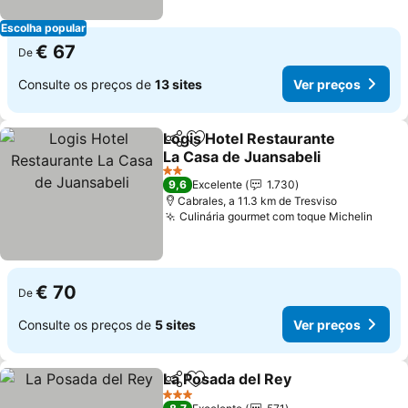
Escolha popular
€ 67
De
Consulte os preços de
13 sites
Ver preços
Logis Hotel Restaurante
Partilhar
Adicionar aos favoritos
La Casa de Juansabeli
Ver preços
2 Estrelas
9,6
Excelente
1.730
Cabrales, a 11.3 km de Tresviso
Culinária gourmet com toque Michelin
Ver 
€ 70
De
Consulte os preços de
5 sites
Ver preços
La Posada del Rey
Partilhar
Adicionar aos favoritos
Ver pre
3 Estrelas