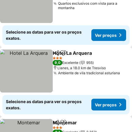
Quartos exclusivos com vista para a
montanha
Selecione as datas para ver os preços
Ver preços
exatos.
Hotel La Arquera
Partilhar
Adicionar aos favoritos
Ver preç
3 Estrelas
9,0
Excelente
955
Llanes, a 18.0 km de Tresviso
Ambiente de vila tradicional asturiana
Ver p
Selecione as datas para ver os preços
Ver preços
exatos.
Montemar
Partilhar
Adicionar aos favoritos
Ver preços
3 Estrelas