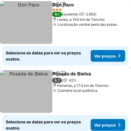
Don Paco
Partilhar
Adicionar aos favoritos
Ver preços
3 Estrelas
9,1
Excelente
3.663
Llanes, a 19.6 km de Tresviso
Localização central perto das praias
Ver p
Selecione as datas para ver os preços
Ver preços
exatos.
Posada de Bielva
Partilhar
Adicionar aos favoritos
Ver preço
5,7
421
Herrerías, a 17.5 km de Tresviso
Culinária local autêntica
Ver preços
Selecione as datas para ver os preços
Ver preços
exatos.