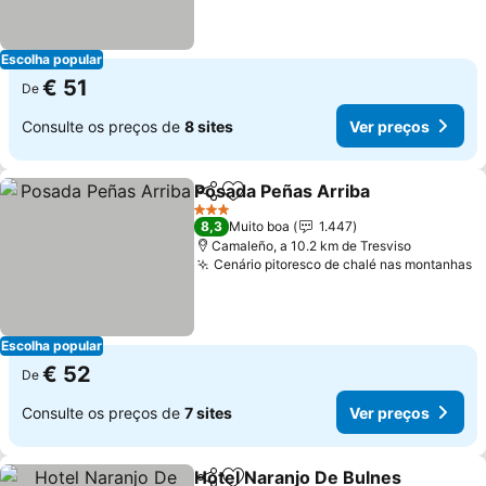
Escolha popular
€ 51
De
Consulte os preços de
8 sites
Ver preços
Posada Peñas Arriba
Partilhar
Adicionar aos favoritos
Ver p
3 Estrelas
8,3
Muito boa
1.447
Camaleño, a 10.2 km de Tresviso
Cenário pitoresco de chalé nas montanhas
V
Escolha popular
€ 52
De
Consulte os preços de
7 sites
Ver preços
Hotel Naranjo De Bulnes