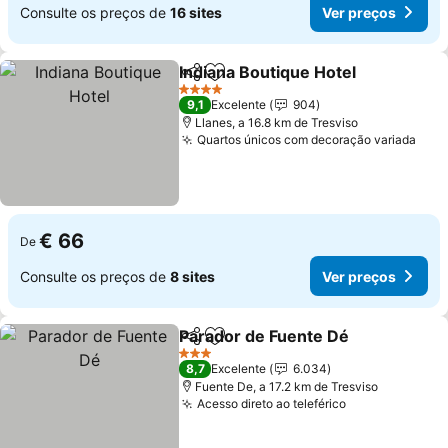
Consulte os preços de
16 sites
Ver preços
Indiana Boutique Hotel
Partilhar
Adicionar aos favoritos
Ver
4 Estrelas
9,1
Excelente
904
Llanes, a 16.8 km de Tresviso
Quartos únicos com decoração variada
Ver 
€ 66
De
Consulte os preços de
8 sites
Ver preços
Parador de Fuente Dé
Partilhar
Adicionar aos favoritos
Ver 
3 Estrelas
8,7
Excelente
6.034
Fuente De, a 17.2 km de Tresviso
Acesso direto ao teleférico
Ver preços