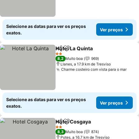
Selecione as datas para ver os preços
Ver preços
exatos.
Hotel La Quinta
Partilhar
Adicionar aos favoritos
Ver preços
2 Estrelas
8,2
Muito boa
969
Llanes, a 17.9 km de Tresviso
Charme costeiro com vista para o mar
Ver 
Selecione as datas para ver os preços
Ver preços
exatos.
Hotel Cosgaya
Partilhar
Adicionar aos favoritos
Ver preços
2 Estrelas
8,3
Muito boa
874
Potes, a 16.7 km de Tresviso