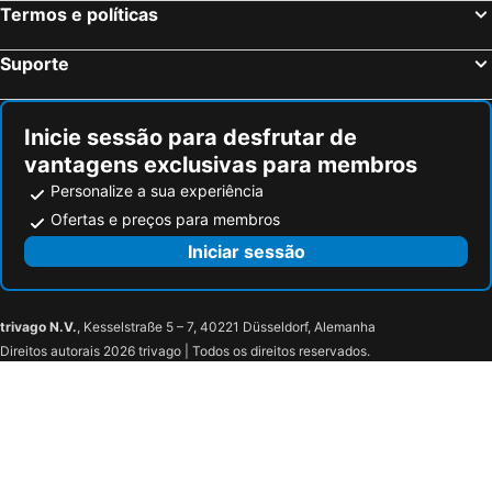
Termos e políticas
Hotel Restaurante La Parra
Hotel Palacio La Cajiga
Posada San Pelayo
Miraolas
Suporte
Don Paco
Treselcorral
Hotel Rural Peña Castil
Hotel Mestas
Inicie sessão para desfrutar de
Hotel Rural Valleoscuru
Hotel Mirador de La Franca
vantagens exclusivas para membros
La Casona de Molleda
Hotel Finca La Mansión
Personalize a sua experiência
Hotel El Tilo
Hotel Torrecerredo
Ofertas e preços para membros
Restaurante Sotres
Hotel Rural Villa Elena
Iniciar sessão
Covadonga
Hotel Posada Laura
El Caserio
LA CASUCA Y LA CABAÑA
trivago N.V.
, Kesselstraße 5 – 7, 40221 Düsseldorf, Alemanha
Hotel Pugide
Hotel Boutique And Destillery Finca Malvasia
Direitos autorais 2026 trivago | Todos os direitos reservados.
La Cabaña
Hotel Refugio de Áliva
Quinta De Villanueva
Balcón de la Cuesta