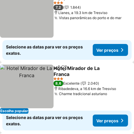
Partilhar
Adicionar aos favoritos
Ver preços
3 Estrelas
7,2
1.844
Llanes, a 19.3 km de Tresviso
Vistas panorâmicas do porto e do mar
Ver p
Selecione as datas para ver os preços
Ver preços
exatos.
Hotel Mirador de La
Partilhar
Adicionar aos favoritos
Franca
Ver preços
3 Estrelas
8,6
Excelente
2.040
Ribadedeva, a 16.6 km de Tresviso
Charme tradicional asturiano
Ver preços
Escolha popular
Selecione as datas para ver os preços
Ver preços
exatos.