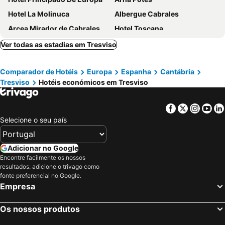
Hotel La Molinuca
Albergue Cabrales
Arcea Mirador de Cabrales
Hotel Toscana
Hotel Los Angeles
Indiana Boutique Hotel
Ver todas as estadias em Tresviso
Hotel Cosgaya
Hotel Rebeco
Comparador de Hotéis
Europa
Espanha
Cantábria
Hotel Infantado
Logis Hotel Restaurante La Casa de Juansabeli
Tresviso
Hotéis económicos em Tresviso
Hotel Valdecoro
Hotel El Jisu
Picos de Europa Suites and Rooms
Hotel Naranjo De Bulnes
Facebook
Twitter
Insta
Yo
Posada Torcaz
Hotel La Palma de Llanes
Selecione o seu país
Hotel Los Molinos
Posada El Corcal De Liébana
Posada Valle del Oso
Hotel Picos de Europa
Adicionar no Google
Encontre facilmente os nossos
Casa de Aldea Florentina
Hotel Bufón de Arenillas
resultados: adicione o trivago como
Las Rocas
Taberna de Tresviso
fonte preferencial no Google.
Empresa
Rural Mestas
Hotel Posada La Casa de Frama
Hotel Alonso
Villa De Llanes
Os nossos produtos
Montemar
Hotel Garganta del Cares