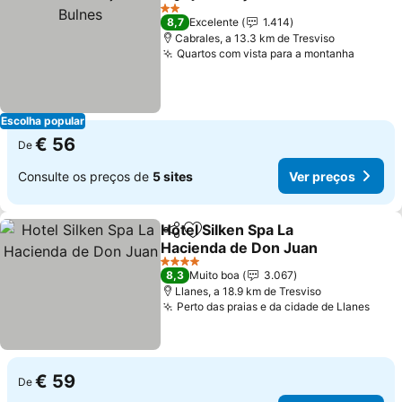
Partilhar
Adicionar aos favoritos
V
2 Estrelas
8,7
Excelente
1.414
Cabrales, a 13.3 km de Tresviso
Quartos com vista para a montanha
Ver pr
Escolha popular
€ 56
De
Consulte os preços de
5 sites
Ver preços
Hotel Silken Spa La
Partilhar
Adicionar aos favoritos
Hacienda de Don Juan
Ver preços
4 Estrelas
8,3
Muito boa
3.067
Llanes, a 18.9 km de Tresviso
Perto das praias e da cidade de Llanes
Ver 
€ 59
De