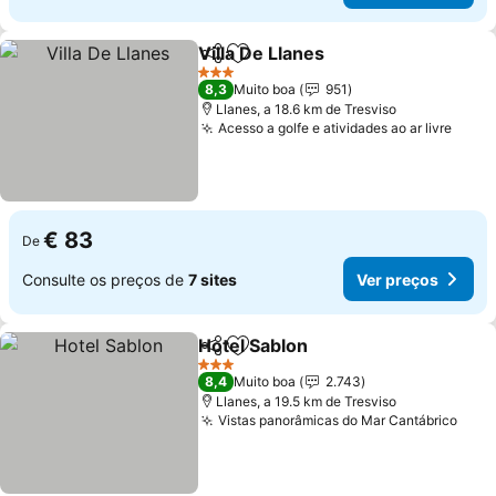
Villa De Llanes
Partilhar
Adicionar aos favoritos
Ver preços
3 Estrelas
8,3
Muito boa
951
Llanes, a 18.6 km de Tresviso
Acesso a golfe e atividades ao ar livre
Ver 
€ 83
De
Consulte os preços de
7 sites
Ver preços
Hotel Sablon
Partilhar
Adicionar aos favoritos
Ver preços
3 Estrelas
8,4
Muito boa
2.743
Llanes, a 19.5 km de Tresviso
Vistas panorâmicas do Mar Cantábrico
Ver 