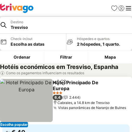
Favoritos
Iniciar
Me
Destino
Tresviso
Check-in/out
Hóspedes e quartos
Escolha as datas
2 hóspedes, 1 quarto.
Ordenar
Filtrar
Mapa
Hotéis económicos em Tresviso, Espanha
Como os pagamentos influenciam os resultados
Hotel Principado De
Partilhar
Adicionar aos favoritos
Europa
Ver preços
3 Estrelas
6,4
2.444
Cabrales, a 14.8 km de Tresviso
Vistas panorâmicas de Naranjo de Bulnes
Ve
Escolha popular