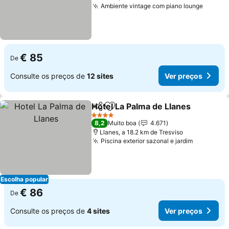
Ambiente vintage com piano lounge
Ver pr
€ 85
De
Consulte os preços de
12 sites
Ver preços
Hotel La Palma de Llanes
Partilhar
Adicionar aos favoritos
V
4 Estrelas
8,2
Muito boa
4.671
Llanes, a 18.2 km de Tresviso
Piscina exterior sazonal e jardim
Ver preç
Escolha popular
€ 86
De
Consulte os preços de
4 sites
Ver preços