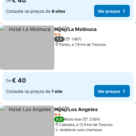
€ 40
De
Consulte os preços de
8 sites
Ver preços
Hotel La Molinuca
Partilhar
Adicionar aos favoritos
Ver preç
2 Estrelas
7,3
1.667
Panes, a 7.9 km de Tresviso
€ 40
De
Consulte os preços de
1 site
Ver preços
Hotel Los Angeles
Partilhar
Adicionar aos favoritos
Ver pre
2 Estrelas
8,0
Muito boa
2.924
Cabrales, a 12.9 km de Tresviso
Ambiente rural charmoso
Ver preços