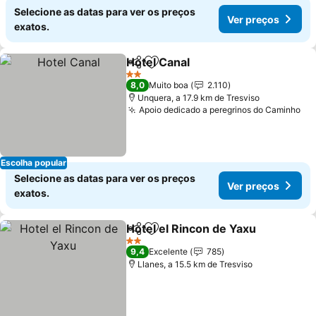
Selecione as datas para ver os preços
Ver preços
exatos.
Hotel Canal
Partilhar
Adicionar aos favoritos
Ver preços
2 Estrelas
8,0
Muito boa
2.110
Unquera, a 17.9 km de Tresviso
Apoio dedicado a peregrinos do Caminho
Ve
Escolha popular
Selecione as datas para ver os preços
Ver preços
exatos.
Hotel el Rincon de Yaxu
Partilhar
Adicionar aos favoritos
Ve
2 Estrelas
9,4
Excelente
785
Llanes, a 15.5 km de Tresviso