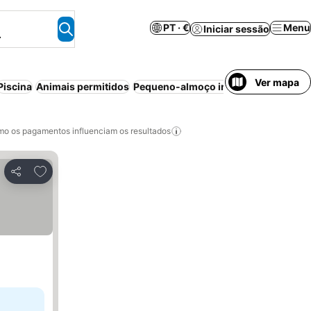
PT · €
Menu
Iniciar sessão
.
Ver mapa
Piscina
Animais permitidos
Pequeno-almoço incluído
o os pagamentos influenciam os resultados
Adicionar aos favoritos
Partilhar