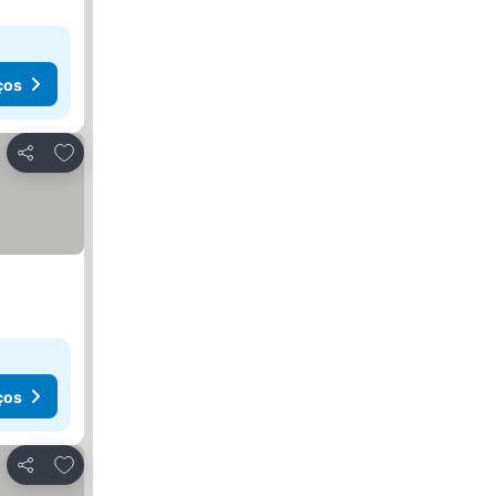
ços
Adicionar aos favoritos
Partilhar
ços
Adicionar aos favoritos
Partilhar