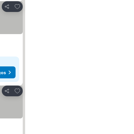
Adicionar aos favoritos
Partilhar
ços
Adicionar aos favoritos
Partilhar