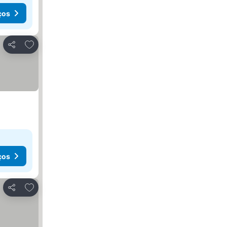
ços
Adicionar aos favoritos
Partilhar
ços
Adicionar aos favoritos
Partilhar