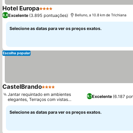
Hotel Europa
4 Estrelas
Excelente
(3.895 pontuações)
8,6
Belluno, a 10.8 km de Trichiana
Selecione as datas para ver os preços exatos.
Escolha popular
CastelBrando
4 Estrelas
Jantar requintado em ambientes
Excelente
(6.187 po
9,1
elegantes, Terraços com vistas
deslumbrantes do vale
Selecione as datas para ver os preços exatos.