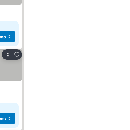
ços
Adicionar aos favoritos
Partilhar
ços