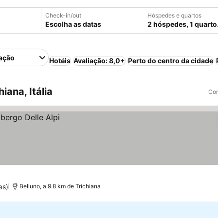
Check-in/out
Hóspedes e quartos
Escolha as datas
2 hóspedes, 1 quarto
ação
Hotéis
Avaliação: 8,0+
Perto do centro da cidade
ana, Itália
Com
es)
Belluno, a 9.8 km de Trichiana