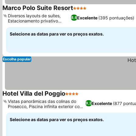
Marco Polo Suite Resort
4 Estrelas
Diversos layouts de suítes,
Excelente
(395 pontuações)
8,6
Estacionamento privativo
seguro
Selecione as datas para ver os preços exatos.
Escolha popular
Hotel Villa del Poggio
4 Estrelas
Vistas panorâmicas das colinas do
Excelente
(877 pontu
9,2
Prosecco, Piscina infinita exterior com
jacuzzi
Selecione as datas para ver os preços exatos.