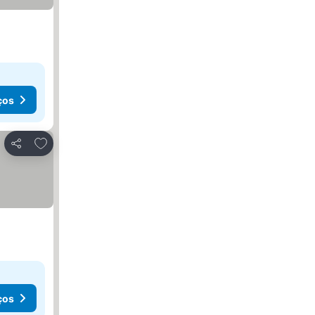
ços
Adicionar aos favoritos
Partilhar
ços