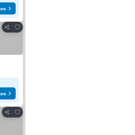
ços
Adicionar aos favoritos
Partilhar
ços
Adicionar aos favoritos
Partilhar