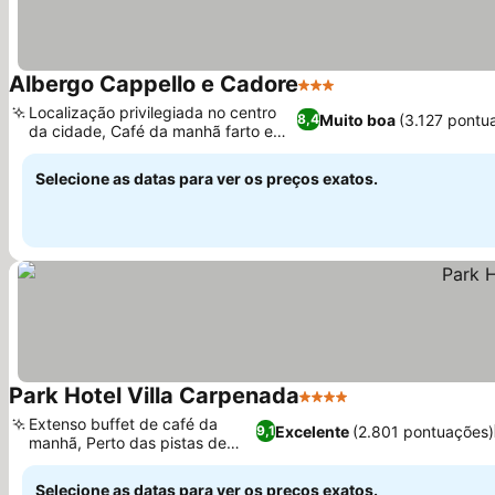
Albergo Cappello e Cadore
3 Estrelas
Localização privilegiada no centro
Muito boa
(3.127 pontu
8,4
da cidade, Café da manhã farto e
variado
Selecione as datas para ver os preços exatos.
Park Hotel Villa Carpenada
4 Estrelas
Extenso buffet de café da
Excelente
(2.801 pontuações)
9,1
manhã, Perto das pistas de
esqui
Selecione as datas para ver os preços exatos.