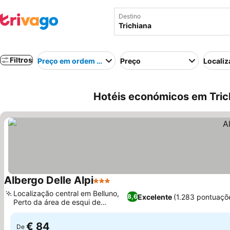
Destino
Filtros
Preço em ordem crescente
Preço
Localiz
Hotéis económicos em Trichi
Albergo Delle Alpi
3 Estrelas
Localização central em Belluno,
Excelente
(1.283 pontuaçõ
8,6
Perto da área de esqui de
Nevegal
€ 84
De