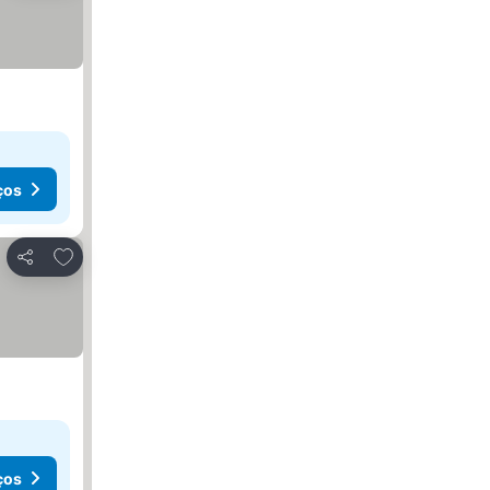
ços
Adicionar aos favoritos
Partilhar
ços