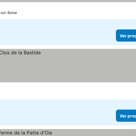
-sur-Baïse
Ver pre
Ver pre