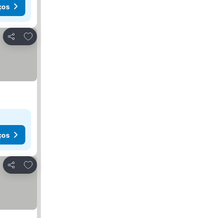
ços
Adicionar aos favoritos
Partilhar
ços
Adicionar aos favoritos
Partilhar