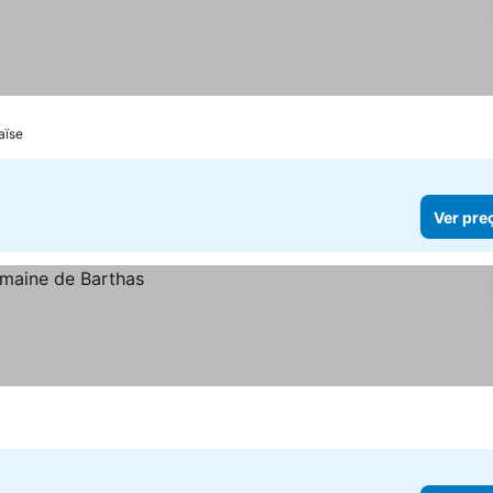
aïse
Ver pre