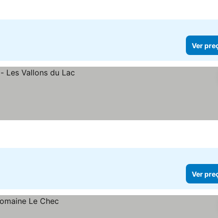
Ver pre
Ver pre