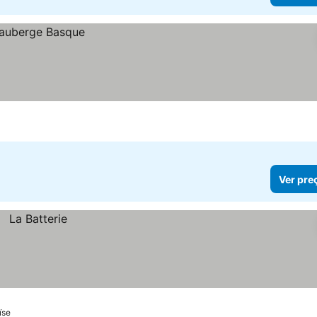
Ver pre
ïse