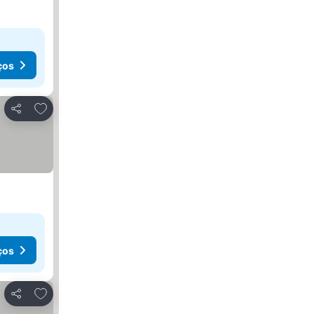
ços
Adicionar aos favoritos
Partilhar
ços
Adicionar aos favoritos
Partilhar