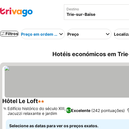
Destino
Filtros
Preço em ordem crescente
Preço
Localiz
Hotéis económicos em Trie
Hôtel Le Loft
2 Estrelas
Ver preços
Edifício histórico do século XIII,
Excelente
(242 pontuações)
9,1
Jacuzzi relaxante e jardim
Ver preços
Selecione as datas para ver os preços exatos.