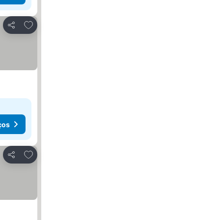
Adicionar aos favoritos
Partilhar
ços
Adicionar aos favoritos
Partilhar