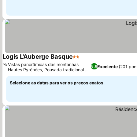
Logis L'Auberge Basque
2 Estrelas
Ver preços
Vistas panorâmicas das montanhas
Excelente
(201 pon
8,6
Hautes Pyrénées, Pousada tradicional do
Ver preços
País Basco
Selecione as datas para ver os preços exatos.