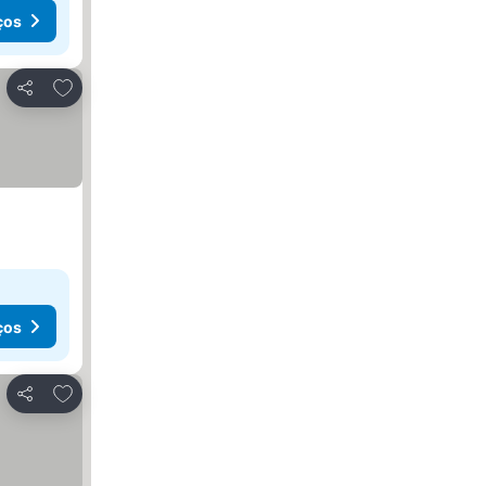
ços
Adicionar aos favoritos
Partilhar
ços
Adicionar aos favoritos
Partilhar