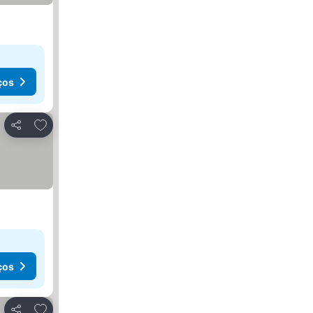
ços
Adicionar aos favoritos
Partilhar
ços
Adicionar aos favoritos