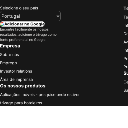
Selecione o seu país
Te
Te
Adicionar no Google
In
Encontre facilmente os nossos
De
resultados: adicione o trivago como
fonte preferencial no Google.
Av
Empresa
In
Sobre nós
Pr
Emprego
Pr
Investor relations
S
Área de imprensa
Ce
Os nossos produtos
Sa
Aplicações móveis - pesquise onde estiver
trivago para hoteleiros