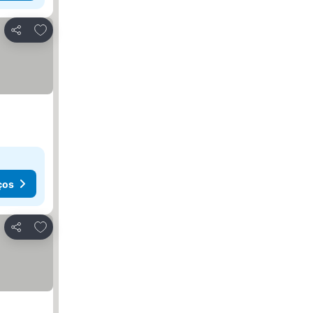
Adicionar aos favoritos
Partilhar
ços
Adicionar aos favoritos
Partilhar