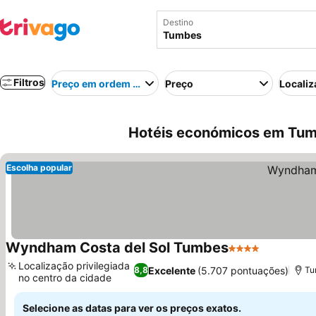
Destino
Filtros
Preço em ordem crescente
Preço
Localiz
Hotéis económicos em Tum
Escolha popular
Wyndham Costa del Sol Tumbes
4 Estrelas
Localização privilegiada
Excelente
(5.707 pontuações)
8,8
Tu
no centro da cidade
Selecione as datas para ver os preços exatos.