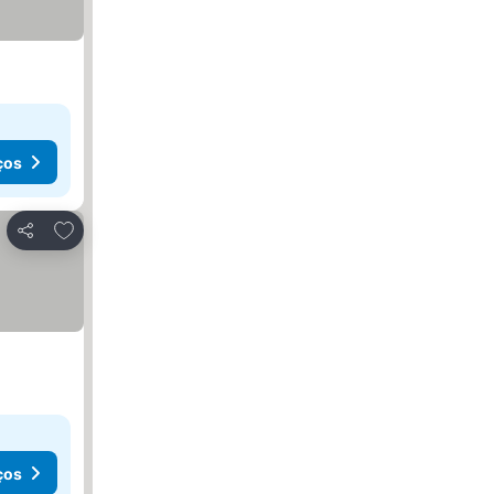
ços
Adicionar aos favoritos
Partilhar
ços