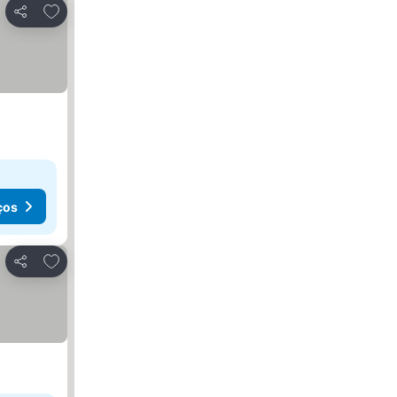
Adicionar aos favoritos
Partilhar
ços
Adicionar aos favoritos
Partilhar