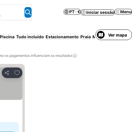
PT · €
Menu
Iniciar sessão
.
Ver mapa
Piscina
Tudo incluído
Estacionamento
Praia
Meia-pensão
Apart
o os pagamentos influenciam os resultados
Adicionar aos favoritos
Partilhar