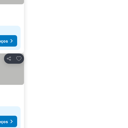
eços
Adicionar aos favoritos
Partilhar
eços