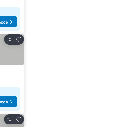
eços
Adicionar aos favoritos
Partilhar
eços
Adicionar aos favoritos
Partilhar