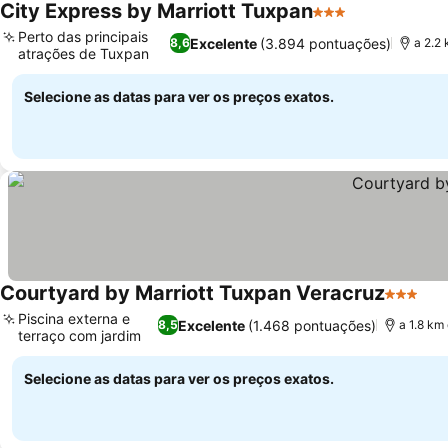
City Express by Marriott Tuxpan
3 Estrelas
Ver preços
Perto das principais
Excelente
(3.894 pontuações)
8,6
a 2.2
atrações de Tuxpan
Ver preços
Selecione as datas para ver os preços exatos.
Courtyard by Marriott Tuxpan Veracruz
3 Estrel
Ver
Piscina externa e
Excelente
(1.468 pontuações)
8,5
a 1.8 km
terraço com jardim
Ver preços
Selecione as datas para ver os preços exatos.