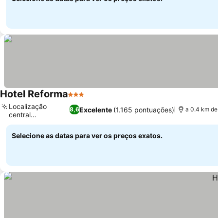
Hotel Reforma
3 Estrelas
Ver preços
Localização
Excelente
(1.165 pontuações)
8,6
a 0.4 km de
central
Ver preços
privilegiada
Selecione as datas para ver os preços exatos.