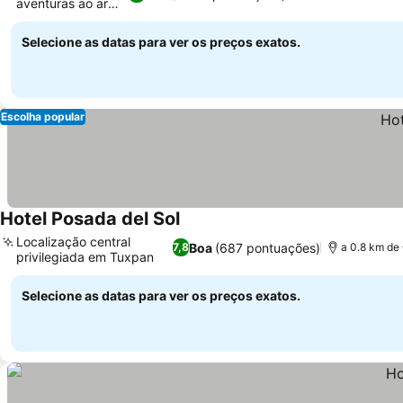
aventuras ao ar
Ver preços
livre
Selecione as datas para ver os preços exatos.
Escolha popular
Hotel Posada del Sol
Ver preços
Localização central
Boa
(687 pontuações)
7,8
a 0.8 km de
privilegiada em Tuxpan
Ver preços
Selecione as datas para ver os preços exatos.