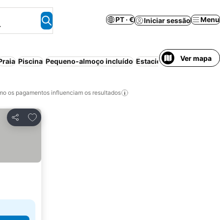
PT · €
Menu
Iniciar sessão
.
Ver mapa
Praia
Piscina
Pequeno-almoço incluído
Estacionamento
Ar con
o os pagamentos influenciam os resultados
Adicionar aos favoritos
Partilhar