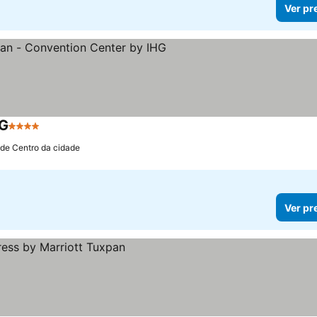
Ver pr
HG
4 Estrelas
Ver preços
 de Centro da cidade
Ver pr