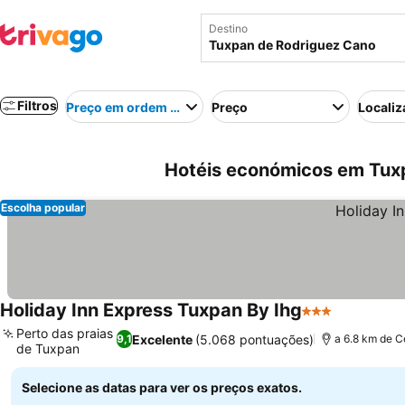
Destino
Filtros
Preço em ordem crescente
Preço
Localiz
Hotéis económicos em Tux
Escolha popular
Holiday Inn Express Tuxpan By Ihg
3 Estrelas
Ver preço
Perto das praias
Excelente
(5.068 pontuações)
9,1
a 6.8 km de C
de Tuxpan
Ver preços
Selecione as datas para ver os preços exatos.