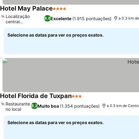
Hotel May Palace
4 Estrelas
Ver preços
Localização
Excelente
(1.915 pontuações)
8,6
a 0.3 km de
central
Ver preços
privilegiada
Selecione as datas para ver os preços exatos.
Hotel Florida de Tuxpan
3 Estrelas
Ver preços
Restaurante
Muito boa
(1.354 pontuações)
8,2
a 0.5 km de Centr
no local
Ver preços
Selecione as datas para ver os preços exatos.