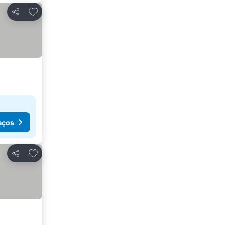
Adicionar aos favoritos
Partilhar
eços
Adicionar aos favoritos
Partilhar