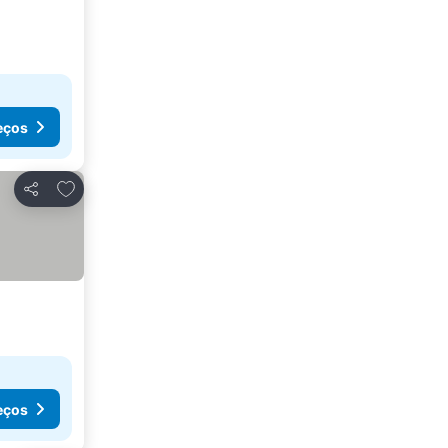
eços
Adicionar aos favoritos
Partilhar
eços