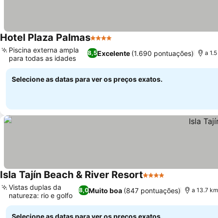
Hotel Plaza Palmas
4 Estrelas
Ver preços
Piscina externa ampla
Excelente
(1.690 pontuações)
8,5
a 1.
para todas as idades
Ver preços
Selecione as datas para ver os preços exatos.
Isla Tajín Beach & River Resort
4 Estrelas
Ver preços
Vistas duplas da
Muito boa
(847 pontuações)
8,0
a 13.7 km
natureza: rio e golfo
Ver preços
Selecione as datas para ver os preços exatos.