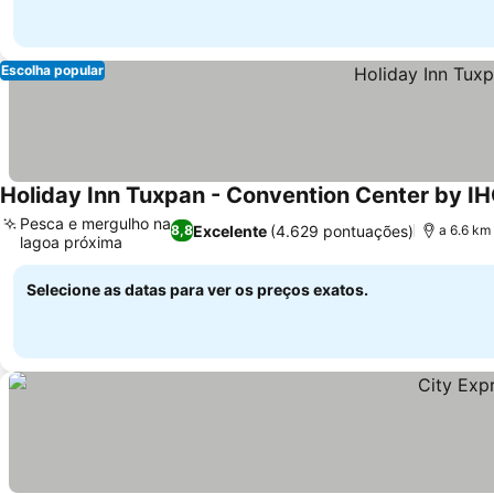
Escolha popular
Holiday Inn Tuxpan - Convention Center by I
Pesca e mergulho na
Excelente
(4.629 pontuações)
8,8
a 6.6 km
lagoa próxima
Ver preços
Selecione as datas para ver os preços exatos.