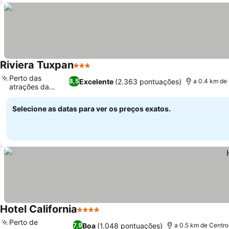
Riviera Tuxpan
3 Estrelas
Ver preços
Perto das
Excelente
(2.363 pontuações)
8,5
a 0.4 km de
atrações da
Ver preços
cidade
Selecione as datas para ver os preços exatos.
Hotel California
4 Estrelas
Ver preços
Perto de
Boa
(1.048 pontuações)
7,9
a 0.5 km de Centro