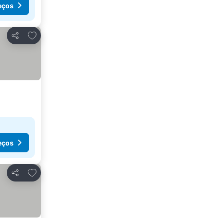
eços
Adicionar aos favoritos
Partilhar
eços
Adicionar aos favoritos
Partilhar