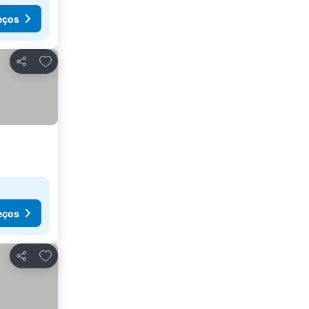
eços
Adicionar aos favoritos
Partilhar
eços
Adicionar aos favoritos
Partilhar