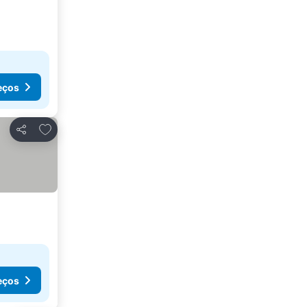
eços
Adicionar aos favoritos
Partilhar
eços