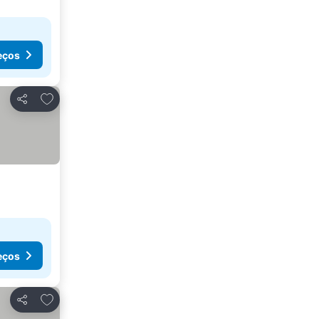
eços
Adicionar aos favoritos
Partilhar
eços
Adicionar aos favoritos
Partilhar