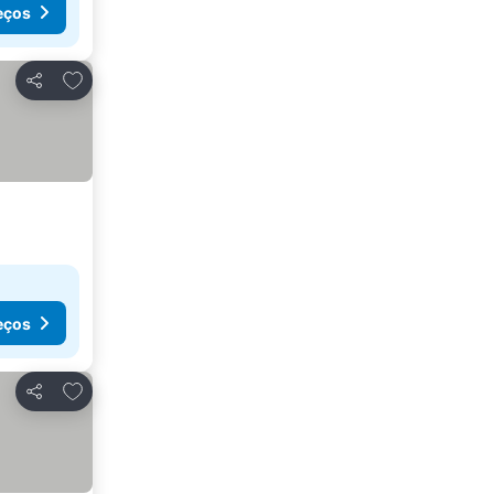
eços
Adicionar aos favoritos
Partilhar
eços
Adicionar aos favoritos
Partilhar