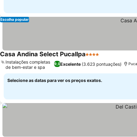
Escolha popular
Casa Andina Select Pucallpa
4 Estrelas
Ver preços
Instalações completas
Excelente
(3.623 pontuações)
9,0
Puca
de bem-estar e spa
Ver preços
Selecione as datas para ver os preços exatos.