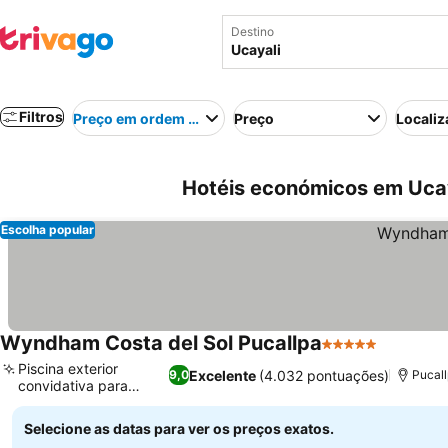
Destino
Filtros
Preço em ordem crescente
Preço
Localiz
Hotéis económicos em Ucay
Escolha popular
Wyndham Costa del Sol Pucallpa
5 Estrelas
Ver preç
Piscina exterior
Excelente
(4.032 pontuações)
9,0
Pucal
convidativa para
Ver preços
relaxar
Selecione as datas para ver os preços exatos.