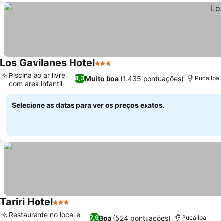
Los Gavilanes Hotel
3 Estrelas
Ver preços
Piscina ao ar livre
Muito boa
(1.435 pontuações)
8,3
Pucallpa
com área infantil
Ver preços
Selecione as datas para ver os preços exatos.
Tariri Hotel
3 Estrelas
Ver preços
Restaurante no local e
Boa
(524 pontuações)
7,9
Pucallpa