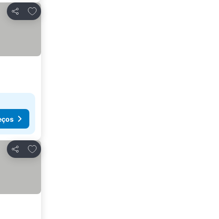
Adicionar aos favoritos
Partilhar
eços
Adicionar aos favoritos
Partilhar