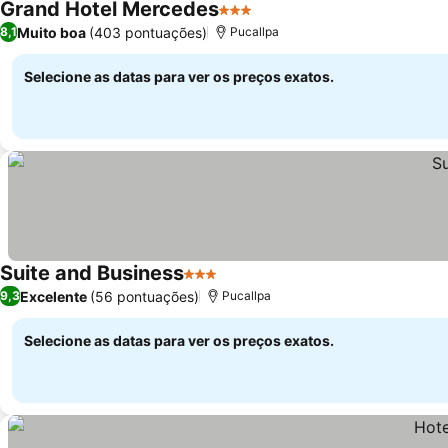
Grand Hotel Mercedes
3 Estrelas
Ver preços
Muito boa
(403 pontuações)
8,1
Pucallpa
Selecione as datas para ver os preços exatos.
Suite and Business
3 Estrelas
Ver preços
Excelente
(56 pontuações)
9,3
Pucallpa
Selecione as datas para ver os preços exatos.