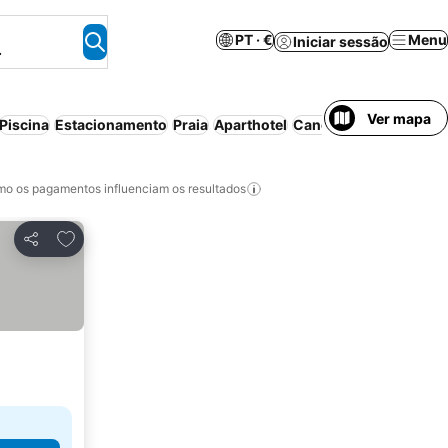
PT · €
Menu
Iniciar sessão
.
Ver mapa
Piscina
Estacionamento
Praia
Aparthotel
Cancelamento gratuit
o os pagamentos influenciam os resultados
Adicionar aos favoritos
Partilhar