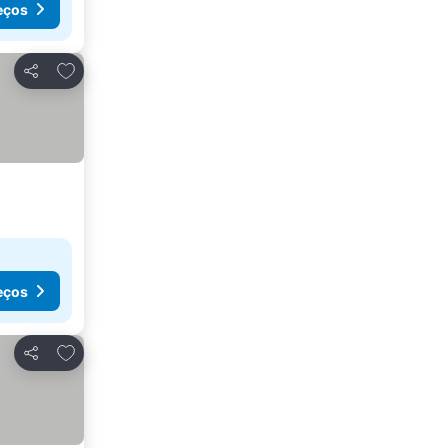
eços
Adicionar aos favoritos
Partilhar
eços
Adicionar aos favoritos
Partilhar