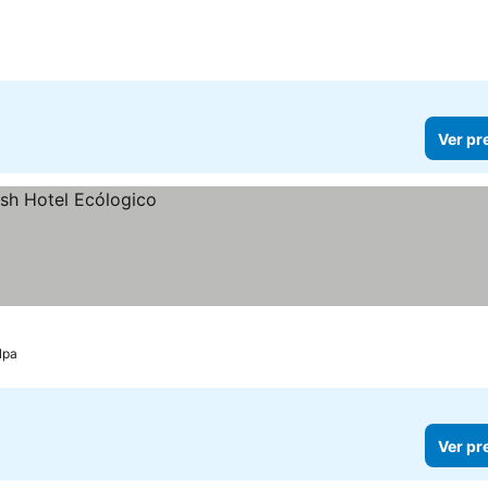
Ver pr
lpa
Ver pr