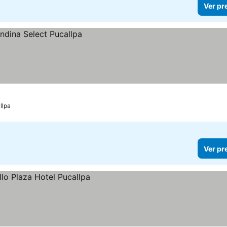
Ver pr
llpa
Ver pr