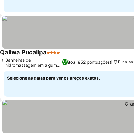
Qallwa Pucallpa
4 Estrelas
Ver preços
Banheiras de
Boa
(852 pontuações)
7,6
Pucallpa
hidromassagem em algumas
Ver preços
suítes
Selecione as datas para ver os preços exatos.