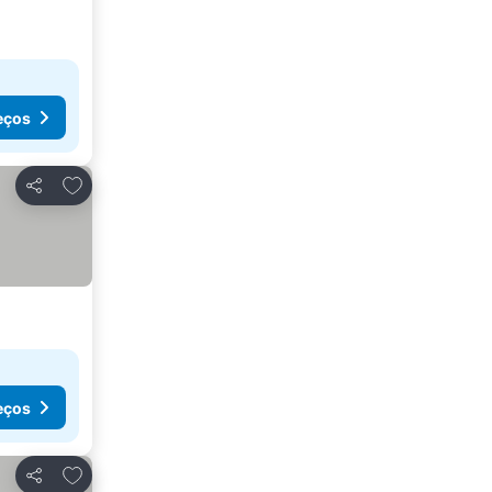
eços
Adicionar aos favoritos
Partilhar
eços
Adicionar aos favoritos
Partilhar