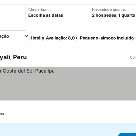
Check-in/out
Hóspedes e quartos
Escolha as datas
2 hóspedes, 1 quarto
ação
Hotéis
Avaliação: 8,0+
Pequeno-almoço incluído
ali, Peru
Com
os
lpa