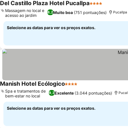
Del Castillo Plaza Hotel Pucallpa
4 Estrelas
Ver preços
Massagem no local e
Muito boa
(751 pontuações)
8,2
Pucallpa
acesso ao jardim
Ver preços
Selecione as datas para ver os preços exatos.
Manish Hotel Ecólogico
4 Estrelas
Ver preços
Spa e tratamentos de
Excelente
(3.044 pontuações)
9,3
Pucal
bem-estar no local
Ver preços
Selecione as datas para ver os preços exatos.