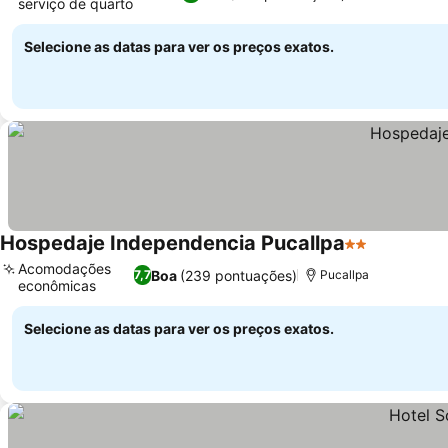
serviço de quarto
Ver preços
Selecione as datas para ver os preços exatos.
Hospedaje Independencia Pucallpa
2 Estrelas
Ver preço
Acomodações
Boa
(239 pontuações)
7,7
Pucallpa
econômicas
Ver preços
Selecione as datas para ver os preços exatos.