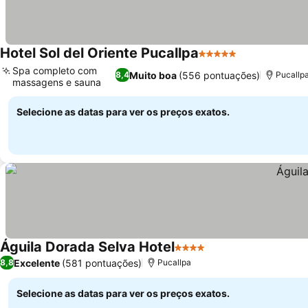
Hotel Sol del Oriente Pucallpa
5 Estrelas
Ver preços
Spa completo com
Muito boa
(556 pontuações)
8,4
Pucallp
massagens e sauna
Ver preços
Selecione as datas para ver os preços exatos.
Águila Dorada Selva Hotel
4 Estrelas
Ver preços
Excelente
(581 pontuações)
8,8
Pucallpa
Selecione as datas para ver os preços exatos.