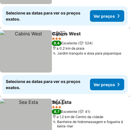
Selecione as datas para ver os preços
Ver preços
exatos.
Cabins West
Partilhar
Adicionar aos favoritos
Ver preços
3 Estrelas
9,4
Excelente
524
a 0.2 km da praia
Jardim tranquilo e área para piquenique
Ver
Selecione as datas para ver os preços
Ver preços
exatos.
Sea Esta
Partilhar
Adicionar aos favoritos
Ver preços
3 Estrelas
8,7
Excelente
41
a 1.2 km de Centro da cidade
Banheira de hidromassagem e fogueira à
beira-mar