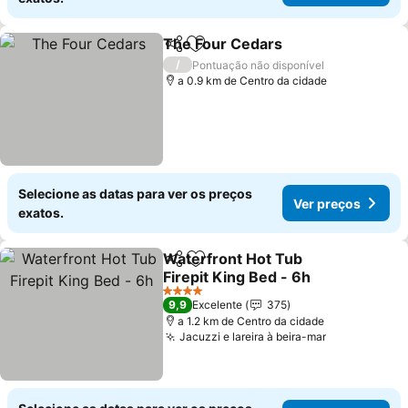
The Four Cedars
Partilhar
Adicionar aos favoritos
Ver preço
/
Pontuação não disponível
a 0.9 km de Centro da cidade
Selecione as datas para ver os preços
Ver preços
exatos.
Waterfront Hot Tub
Partilhar
Adicionar aos favoritos
Firepit King Bed - 6h
Ver preços
4 Estrelas
9,9
Excelente
375
a 1.2 km de Centro da cidade
Jacuzzi e lareira à beira-mar
Ver preços