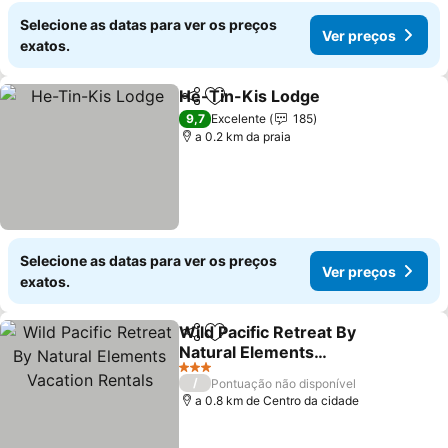
Selecione as datas para ver os preços
Ver preços
exatos.
He-Tin-Kis Lodge
Partilhar
Adicionar aos favoritos
Ver pre
9,7
Excelente
185
a 0.2 km da praia
Selecione as datas para ver os preços
Ver preços
exatos.
Wild Pacific Retreat By
Partilhar
Adicionar aos favoritos
Natural Elements
Vacation Rentals
Ver preços
3 Estrelas
/
Pontuação não disponível
a 0.8 km de Centro da cidade