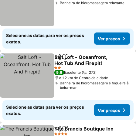
Banheira de hidromassagem relaxante
Ver 
Selecione as datas para ver os preços
Ver preços
exatos.
Salt Loft - Oceanfront,
Partilhar
Adicionar aos favoritos
Hot Tub And Firepit!
Ver preços
2 Estrelas
9,6
Excelente
272
a 1.2 km de Centro da cidade
Banheira de hidromassagem e fogueira à
beira-mar
Selecione as datas para ver os preços
Ver preços
exatos.
The Francis Boutique Inn
Partilhar
Adicionar aos favoritos
V