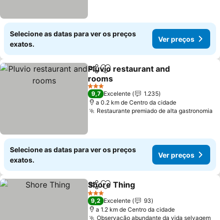
Selecione as datas para ver os preços
Ver preços
exatos.
Pluvio restaurant and
Partilhar
Adicionar aos favoritos
rooms
Ver preços
3 Estrelas
9,7
Excelente
1.235
a 0.2 km de Centro da cidade
Restaurante premiado de alta gastronomia
V
Selecione as datas para ver os preços
Ver preços
exatos.
Shore Thing
Partilhar
Adicionar aos favoritos
Ver preços
3 Estrelas
9,2
Excelente
93
a 1.2 km de Centro da cidade
Observação abundante da vida selvagem
Ve