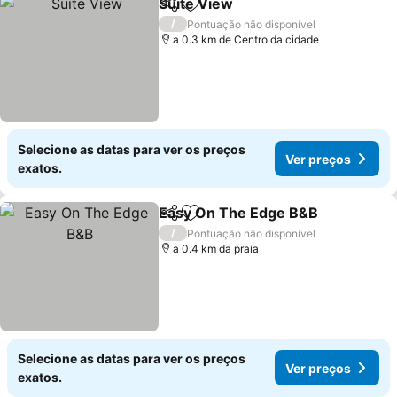
Suite View
Partilhar
Adicionar aos favoritos
Ver preços
/
Pontuação não disponível
a 0.3 km de Centro da cidade
Selecione as datas para ver os preços
Ver preços
exatos.
Easy On The Edge B&B
Partilhar
Adicionar aos favoritos
Ver
/
Pontuação não disponível
a 0.4 km da praia
Selecione as datas para ver os preços
Ver preços
exatos.