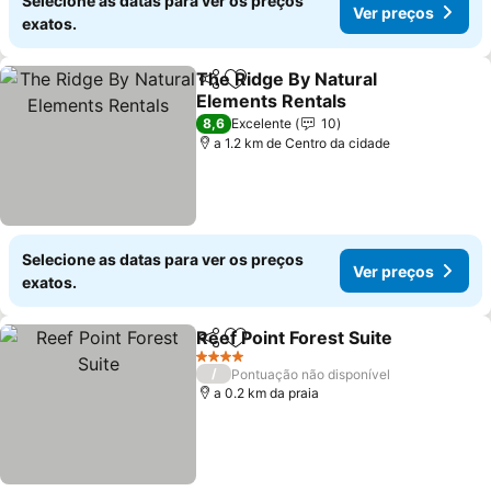
Selecione as datas para ver os preços
Ver preços
exatos.
The Ridge By Natural
Partilhar
Adicionar aos favoritos
Elements Rentals
Ver preços
8,6
Excelente
10
a 1.2 km de Centro da cidade
Selecione as datas para ver os preços
Ver preços
exatos.
Reef Point Forest Suite
Partilhar
Adicionar aos favoritos
Ver
4 Estrelas
/
Pontuação não disponível
a 0.2 km da praia