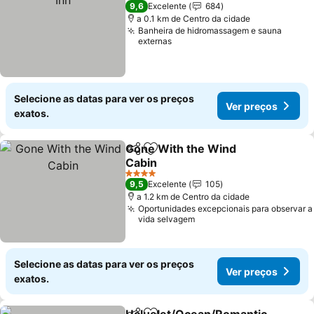
4 Estrelas
9,6
Excelente
684
a 0.1 km de Centro da cidade
Banheira de hidromassagem e sauna
externas
Selecione as datas para ver os preços
Ver preços
exatos.
Gone With the Wind
Partilhar
Adicionar aos favoritos
Cabin
Ver preços
4 Estrelas
9,5
Excelente
105
a 1.2 km de Centro da cidade
Oportunidades excepcionais para observar a
vida selvagem
Selecione as datas para ver os preços
Ver preços
exatos.