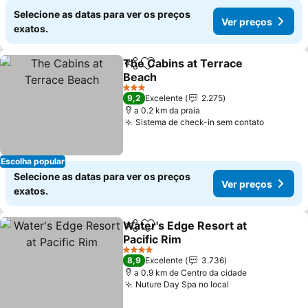
Selecione as datas para ver os preços
Ver preços
exatos.
The Cabins at Terrace
Partilhar
Adicionar aos favoritos
Beach
Ver preços
3 Estrelas
9,2
Excelente
2.275
a 0.2 km da praia
Sistema de check-in sem contato
Ver pre
Escolha popular
Selecione as datas para ver os preços
Ver preços
exatos.
Water's Edge Resort at
Partilhar
Adicionar aos favoritos
Pacific Rim
Ver preços
4 Estrelas
8,9
Excelente
3.736
a 0.9 km de Centro da cidade
Nuture Day Spa no local
Ver preços