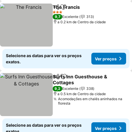
The Francis
Partilhar
Adicionar aos favoritos
Ver preços
3 Estrelas
9,7
Excelente
313
a 0.2 km de Centro da cidade
Selecione as datas para ver os preços
Ver preços
exatos.
Surfs Inn Guesthouse &
Partilhar
Adicionar aos favoritos
Cottages
Ver preços
9,2
Excelente
338
a 0.5 km de Centro da cidade
Acomodações em chalés aninhados na
floresta
Selecione as datas para ver os preços
Ver preços
exatos.