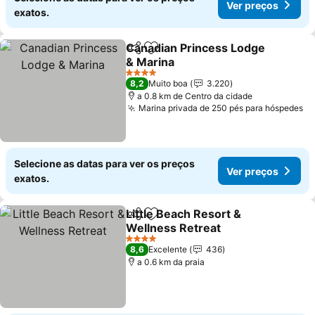
Ver preços
exatos.
Canadian Princess Lodge
Partilhar
Adicionar aos favoritos
& Marina
Ver preços
4 Estrelas
8,2
Muito boa
3.220
a 0.8 km de Centro da cidade
Marina privada de 250 pés para hóspedes
Ve
Selecione as datas para ver os preços
Ver preços
exatos.
Little Beach Resort &
Partilhar
Adicionar aos favoritos
Wellness Retreat
Ver preços
4 Estrelas
8,6
Excelente
436
a 0.6 km da praia