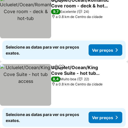
Ucluelet/Ocean/Romantic
Partilhar
Adicionar aos favoritos
Cove room - deck & hot-
tub
Ver preços
9,7
Excelente
24
a 0.8 km de Centro da cidade
Selecione as datas para ver os preços
Ver preços
exatos.
Ucluelet/Ocean/King
Partilhar
Adicionar aos favoritos
Cove Suite - hot tub
access
Ver preços
8,4
Muito boa
22
a 0.8 km de Centro da cidade
Selecione as datas para ver os preços
Ver preços
exatos.