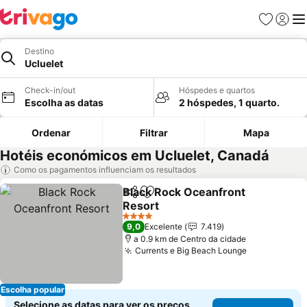
Favoritos
Iniciar
Me
Destino
Ucluelet
Check-in/out
Hóspedes e quartos
Escolha as datas
2 hóspedes, 1 quarto.
Ordenar
Filtrar
Mapa
Hotéis económicos em Ucluelet, Canadá
Como os pagamentos influenciam os resultados
Black Rock Oceanfront
Partilhar
Adicionar aos favoritos
Resort
Ver preços
4 Estrelas
9,0
Excelente
7.419
a 0.9 km de Centro da cidade
Currents e Big Beach Lounge
Ver preços
Escolha popular
Selecione as datas para ver os preços