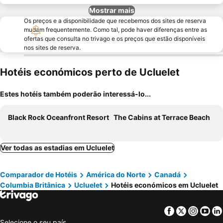
Mostrar mais
Os preços e a disponibilidade que recebemos dos sites de reserva
mudam frequentemente. Como tal, pode haver diferenças entre as
ofertas que consulta no trivago e os preços que estão disponíveis
nos sites de reserva.
Hotéis económicos perto de Ucluelet
Estes hotéis também poderão interessá-lo...
Black Rock Oceanfront Resort
The Cabins at Terrace Beach
Ver todas as estadias em Ucluelet
Comparador de Hotéis
América do Norte
Canadá
Columbia Britânica
Ucluelet
Hotéis económicos em Ucluelet
Facebook
Twitter
Insta
Yo
Selecione o seu país