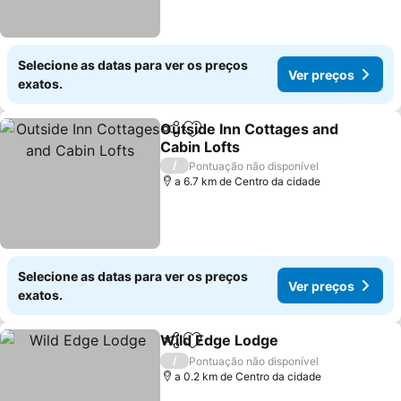
Selecione as datas para ver os preços
Ver preços
exatos.
Outside Inn Cottages and
Partilhar
Adicionar aos favoritos
Cabin Lofts
Ver preços
/
Pontuação não disponível
a 6.7 km de Centro da cidade
Selecione as datas para ver os preços
Ver preços
exatos.
Wild Edge Lodge
Partilhar
Adicionar aos favoritos
Ver preço
/
Pontuação não disponível
a 0.2 km de Centro da cidade