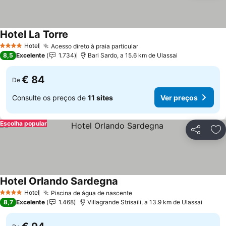
Hotel La Torre
Ver preços
Hotel
Acesso direto à praia particular
Ver preços
4 Estrelas
8,5
Excelente
1.734
Bari Sardo, a 15.6 km de Ulassai
€ 84
De
Consulte os preços de
11 sites
Ver preços
Escolha popular
Partilhar
Ad
Hotel Orlando Sardegna
Ver preços
Hotel
Piscina de água de nascente
Ver preços
4 Estrelas
8,7
Excelente
1.468
Villagrande Strisaili, a 13.9 km de Ulassai