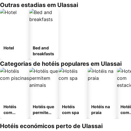
Outras estadias em Ulassai
Hotel
Bed and
breakfasts
Categorias de hotéis populares em Ulassai
Hotéis
Hotéis que
Hotéis
Hotéis na
Hoté
com
permitem
com spa
praia
com
piscinas
animais
esta
ment
Hotéis económicos perto de Ulassai