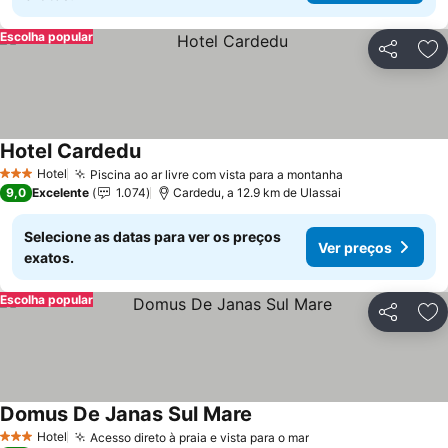
Escolha popular
Partilhar
Ad
Hotel Cardedu
Ver preços
Hotel
Piscina ao ar livre com vista para a montanha
Ver preços
3 Estrelas
9,0
Excelente
1.074
Cardedu, a 12.9 km de Ulassai
Selecione as datas para ver os preços
Ver preços
exatos.
Escolha popular
Partilhar
Ad
Domus De Janas Sul Mare
Ver preços
Hotel
Acesso direto à praia e vista para o mar
Ver preços
3 Estrelas