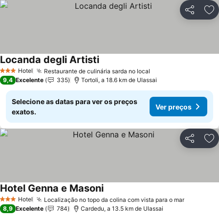
Partilhar
Ad
Locanda degli Artisti
Ver preços
Hotel
Restaurante de culinária sarda no local
Ver preços
3 Estrelas
9,4
Excelente
335
Tortoli, a 18.6 km de Ulassai
Selecione as datas para ver os preços
Ver preços
exatos.
Partilhar
Ad
Hotel Genna e Masoni
Ver preços
Hotel
Localização no topo da colina com vista para o mar
Ver preç
3 Estrelas
8,9
Excelente
784
Cardedu, a 13.5 km de Ulassai