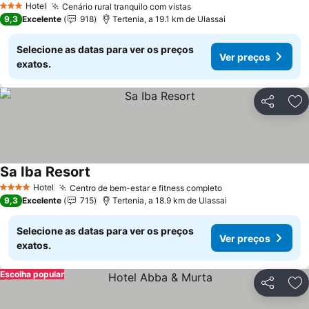
Hotel
Cenário rural tranquilo com vistas
Ver preços
3 Estrelas
9,3
Excelente
918
Tertenia, a 19.1 km de Ulassai
Selecione as datas para ver os preços
Ver preços
exatos.
Partilhar
Ad
Sa Iba Resort
Ver preços
Hotel
Centro de bem-estar e fitness completo
Ver preços
4 Estrelas
9,3
Excelente
715
Tertenia, a 18.9 km de Ulassai
Selecione as datas para ver os preços
Ver preços
exatos.
Escolha popular
Partilhar
Ad