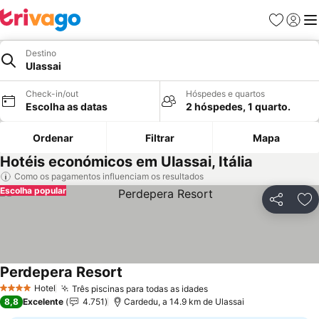
Favoritos
Iniciar
Me
Destino
Ulassai
Check-in/out
Hóspedes e quartos
Escolha as datas
2 hóspedes, 1 quarto.
Ordenar
Filtrar
Mapa
Hotéis económicos em Ulassai, Itália
Como os pagamentos influenciam os resultados
Escolha popular
Partilhar
Ad
Perdepera Resort
Ver preços
Hotel
Três piscinas para todas as idades
Ver preços
4 Estrelas
8,8
Excelente
4.751
Cardedu, a 14.9 km de Ulassai