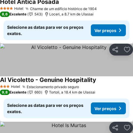
Hotel Antica Posada
Ver preços
Hotel
Charme de um edifício histórico de 1904
Ver preços
4 Estrelas
8,6
Excelente
543
Loceri, a 8.7 km de Ulassai
Selecione as datas para ver os preços
Ver preços
exatos.
Partilhar
Ad
Al Vicoletto - Genuine Hospitality
Ver preços
Hotel
Estacionamento privado seguro
Ver preços
3 Estrelas
9,8
Excelente
660
Tortoli, a 18.4 km de Ulassai
Selecione as datas para ver os preços
Ver preços
exatos.
Partilhar
Ad