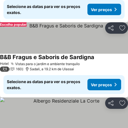
Selecione as datas para ver os preços
Ver preços
exatos.
Escolha popular
Partilhar
Ad
B&B Fragus e Saboris de Sardigna
Ver preços
Hotel
Vistas para o jardim e ambiente tranquilo
Ver preços
7,1
160
Sadali, a 19.2 km de Ulassai
Selecione as datas para ver os preços
Ver preços
exatos.
Partilhar
Ad