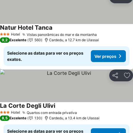
Partilhar
Ad
Natur Hotel Tanca
Ver preços
Hotel
Vistas panorâmicas do mar e da montanha
Ver preços
3 Estrelas
9,2
Excelente
560
Cardedu, a 12.7 km de Ulassai
Selecione as datas para ver os preços
Ver preços
exatos.
Partilhar
Ad
La Corte Degli Ulivi
Ver preços
Hotel
Quartos com entrada privativa
Ver preços
3 Estrelas
8,5
Excelente
130
Cardedu, a 13.4 km de Ulassai
Selecione as datas para ver os preços