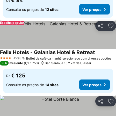
€ 94
De
Consulte os preços de
12 sites
Ver preços
Escolha popular
Partilhar
Ad
Felix Hotels - Galanias Hotel & Retreat
Ver preços
Hotel
Buffet de café da manhã selecionado com diversas opções
Ve
4 Estrelas
9,4
Excelente
1.750
Bari Sardo, a 15.2 km de Ulassai
€ 125
De
Consulte os preços de
14 sites
Ver preços
Partilhar
Ad