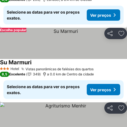
Selecione as datas para ver os preços
Ver preços
exatos.
Escolha popular
Partilhar
Ad
Su Marmuri
Ver preços
Hotel
Vistas panorâmicas de falésias dos quartos
Ver preços
3 Estrelas
8,5
Excelente
349
a 0.0 km de Centro da cidade
Selecione as datas para ver os preços
Ver preços
exatos.
Partilhar
Ad