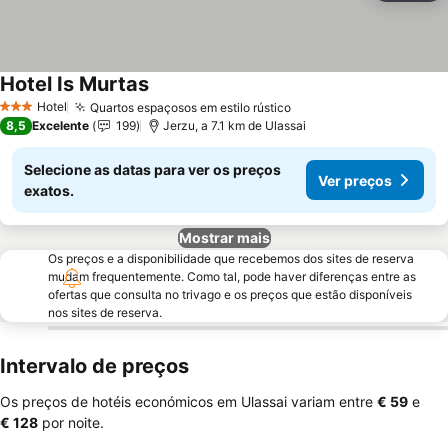
Hotel Is Murtas
Ver preços
Hotel
Quartos espaçosos em estilo rústico
Ver preços
3 Estrelas
8,5
Excelente
199
Jerzu, a 7.1 km de Ulassai
Selecione as datas para ver os preços
Ver preços
exatos.
Mostrar mais
Os preços e a disponibilidade que recebemos dos sites de reserva
mudam frequentemente. Como tal, pode haver diferenças entre as
ofertas que consulta no trivago e os preços que estão disponíveis
nos sites de reserva.
Intervalo de preços
Os preços de hotéis económicos em Ulassai variam entre
‎€ 59
e
‎€ 128
por noite.