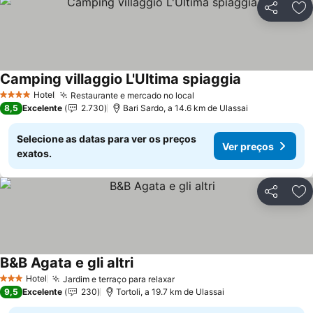
Partilhar
Ad
Camping villaggio L'Ultima spiaggia
Ver preços
Hotel
Restaurante e mercado no local
Ver preços
4 Estrelas
8,5
Excelente
2.730
Bari Sardo, a 14.6 km de Ulassai
Selecione as datas para ver os preços
Ver preços
exatos.
Partilhar
Ad
B&B Agata e gli altri
Ver preços
Hotel
Jardim e terraço para relaxar
Ver preços
3 Estrelas
9,5
Excelente
230
Tortoli, a 19.7 km de Ulassai