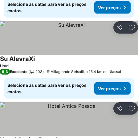
Selecione as datas para ver os preços
Ver preços
exatos.
Partilhar
Ad
Su AlevraXi
Ver preços
Hotel
9,3
Excelente
103
Villagrande Strisaili, a 15.4 km de Ulassai
Selecione as datas para ver os preços
Ver preços
exatos.
Partilhar
Ad