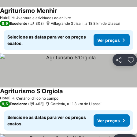
Agriturismo Menhir
Ver preços
Hotel
Aventura e atividades ao ar livre
Ver preços
8,9
Excelente
308
Villagrande Strisaili, a 18.8 km de Ulassai
Selecione as datas para ver os preços
Ver preços
exatos.
Partilhar
Ad
Agriturismo S'Orgiola
Ver preços
Hotel
Cenário idílico no campo
Ver preços
9,5
Excelente
462
Cardedu, a 11.3 km de Ulassai
Selecione as datas para ver os preços
Ver preços
exatos.