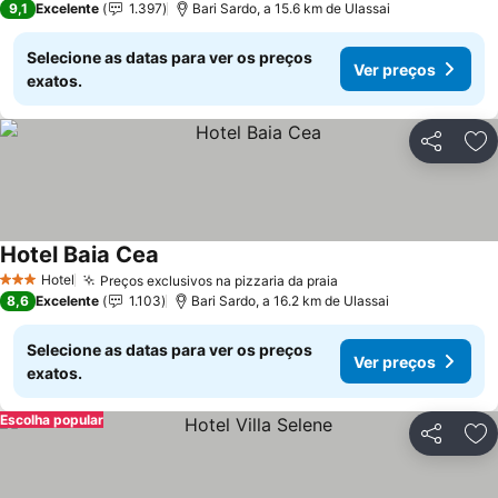
9,1
Excelente
1.397
Bari Sardo, a 15.6 km de Ulassai
Selecione as datas para ver os preços
Ver preços
exatos.
Partilhar
Ad
Hotel Baia Cea
Ver preços
Hotel
Preços exclusivos na pizzaria da praia
Ver preços
3 Estrelas
8,6
Excelente
1.103
Bari Sardo, a 16.2 km de Ulassai
Selecione as datas para ver os preços
Ver preços
exatos.
Escolha popular
Partilhar
Ad