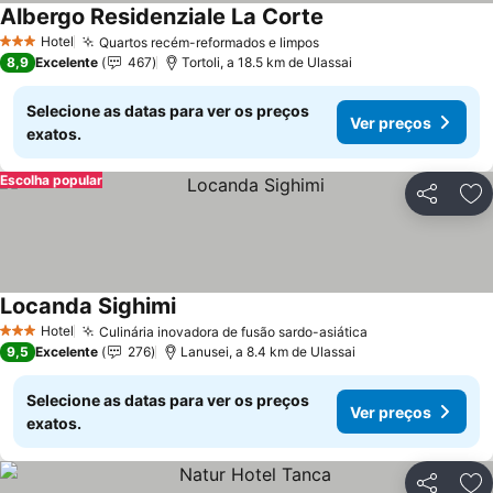
Albergo Residenziale La Corte
Ver preços
Hotel
Quartos recém-reformados e limpos
Ver preços
3 Estrelas
8,9
Excelente
467
Tortoli, a 18.5 km de Ulassai
Selecione as datas para ver os preços
Ver preços
exatos.
Escolha popular
Partilhar
Ad
Locanda Sighimi
Ver preços
Hotel
Culinária inovadora de fusão sardo-asiática
Ver preços
3 Estrelas
9,5
Excelente
276
Lanusei, a 8.4 km de Ulassai
Selecione as datas para ver os preços
Ver preços
exatos.