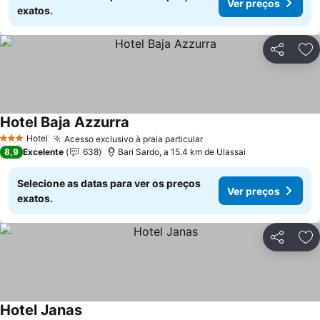
Ver preços
exatos.
Partilhar
Ad
Hotel Baja Azzurra
Ver preços
Hotel
Acesso exclusivo à praia particular
Ver preços
3 Estrelas
8,9
Excelente
638
Bari Sardo, a 15.4 km de Ulassai
Selecione as datas para ver os preços
Ver preços
exatos.
Partilhar
Ad
Hotel Janas
Ver preços