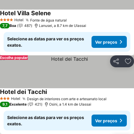
Hotel Villa Selene
Ver preços
Hotel
Fonte de água natural
Ver preços
4 Estrelas
7,7
Boa
487
Lanusei, a 8.7 km de Ulassai
Selecione as datas para ver os preços
Ver preços
exatos.
Escolha popular
Partilhar
Ad
Hotel dei Tacchi
Ver preços
Hotel
Design de interiores com arte e artesanato local
Ver preços
3 Estrelas
9,1
Excelente
421
Osini, a 1.4 km de Ulassai
Selecione as datas para ver os preços
Ver preços
exatos.