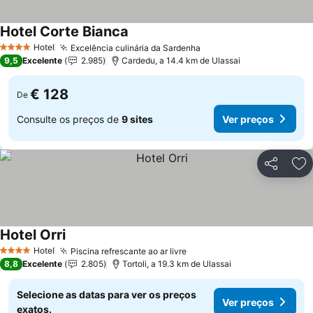
Hotel Corte Bianca
Ver preços
Hotel
Excelência culinária da Sardenha
Ver preços
4 Estrelas
9,5
Excelente
2.985
Cardedu, a 14.4 km de Ulassai
€ 128
De
Consulte os preços de
9 sites
Ver preços
Partilhar
Ad
Hotel Orri
Ver preços
Hotel
Piscina refrescante ao ar livre
Ver preços
4 Estrelas
8,8
Excelente
2.805
Tortoli, a 19.3 km de Ulassai
Selecione as datas para ver os preços
Ver preços
exatos.