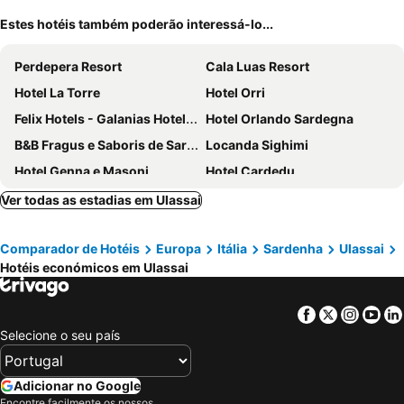
Estes hotéis também poderão interessá-lo...
Perdepera Resort
Cala Luas Resort
Hotel La Torre
Hotel Orri
Felix Hotels - Galanias Hotel & Retreat
Hotel Orlando Sardegna
B&B Fragus e Saboris de Sardigna
Locanda Sighimi
Hotel Genna e Masoni
Hotel Cardedu
Hotel dei Tacchi
Hotel Corte Bianca
Ver todas as estadias em Ulassai
Hotel Villa Selene
La Corte Degli Ulivi
Comparador de Hotéis
Europa
Itália
Sardenha
Ulassai
Su Marmuri
Natur Hotel Tanca
Hotéis económicos em Ulassai
Oasi del benessere
Hotel Marie Claire
Funtana Ena
Hotel Baja Azzurra
Facebook
Twitter
Insta
Yo
Hotel Baia Cea
Agriturismo S'Orgiola
Selecione o seu país
Hotel Janas
Hotel Antica Posada
Teku Boutique-Hotel
Camping villaggio L'Ultima spiaggia
Adicionar no Google
Encontre facilmente os nossos