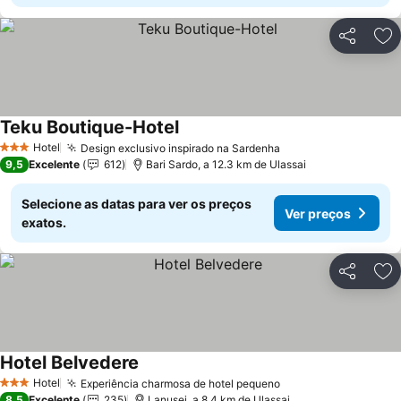
Partilhar
Ad
Teku Boutique-Hotel
Ver preços
Hotel
Design exclusivo inspirado na Sardenha
Ver preços
3 Estrelas
9,5
Excelente
612
Bari Sardo, a 12.3 km de Ulassai
Selecione as datas para ver os preços
Ver preços
exatos.
Partilhar
Ad
Hotel Belvedere
Ver preços
Hotel
Experiência charmosa de hotel pequeno
Ver preços
3 Estrelas
8,5
Excelente
235
Lanusei, a 8.4 km de Ulassai