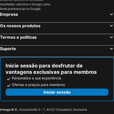
Hotel Abba & Murta
Su AlevraXi
resultados: adicione o trivago como
Domus De Janas Sul Mare
Locanda degli Artisti
fonte preferencial no Google.
Empresa
Sa Iba Resort
Os nossos produtos
Termos e políticas
Suporte
Inicie sessão para desfrutar de
vantagens exclusivas para membros
Personalize a sua experiência
Ofertas e preços para membros
Iniciar sessão
trivago N.V.
, Kesselstraße 5 – 7, 40221 Düsseldorf, Alemanha