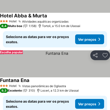
Hotel Abba & Murta
Ver preços
Hotel
Atividades aquáticas organizadas
Ver preços
3 Estrelas
8,4
Muito boa
1.158
Tortoli, a 15.0 km de Ulassai
Selecione as datas para ver os preços
Ver preços
exatos.
Escolha popular
Partilhar
Ad
Funtana Ena
Ver preços
Hotel
Vistas panorâmicas de Ogliastra
Ver preços
3 Estrelas
9,3
Excelente
310
Loceri, a 12.3 km de Ulassai
Selecione as datas para ver os preços
Ver preços
exatos.