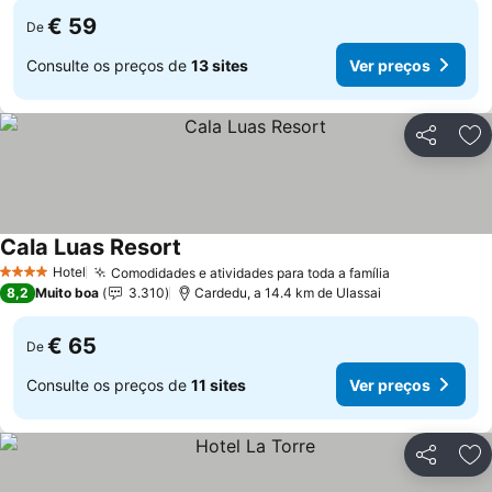
€ 59
De
Consulte os preços de
13 sites
Ver preços
Partilhar
Ad
Cala Luas Resort
Ver preços
Hotel
Comodidades e atividades para toda a família
Ver preços
4 Estrelas
8,2
Muito boa
3.310
Cardedu, a 14.4 km de Ulassai
€ 65
De
Consulte os preços de
11 sites
Ver preços
Partilhar
Ad